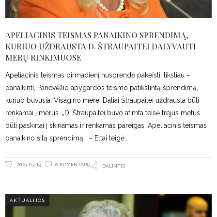
APELIACINIS TEISMAS PANAIKINO SPRENDIMĄ,
KURIUO UŽDRAUSTA D. ŠTRAUPAITEI DALYVAUTI
MERŲ RINKIMUOSE
Apeliacinis teismas pirmadienį nusprendė pakeisti, tiksliau –
panaikinti, Panevėžio apygardos teismo patikslintą sprendimą,
kuriuo buvusiai Visagino merei Daliai Štraupaitei uždrausta būti
renkamai į merus. „D. Štraupaitei buvo atimta teisė trejus metus
būti paskirtai į skiriamas ir renkamas pareigas. Apeliacinis teismas
panaikino šitą sprendimą“, – Eltai teigė
0 KOMENTARŲ
2023-03-13
DALINTIS
AKTUALIJOS