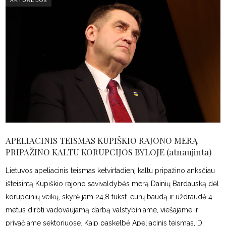
AKTUALIJOS
APELIACINIS TEISMAS KUPIŠKIO RAJONO MERĄ
PRIPAŽINO KALTU KORUPCIJOS BYLOJE (atnaujinta)
Lietuvos apeliacinis teismas ketvirtadienį kaltu pripažino anksčiau
išteisintą Kupiškio rajono savivaldybės merą Dainių Bardauską dėl
korupcinių veikų, skyrė jam 24,8 tūkst. eurų baudą ir uždraudė 4
metus dirbti vadovaujamą darbą valstybiniame, viešajame ir
privačiame sektoriuose. Kaip paskelbė Apeliacinis teismas, D.