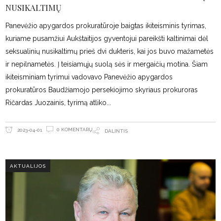
NUSIKALTIMŲ
Panevėžio apygardos prokuratūroje baigtas ikiteisminis tyrimas,
kuriame pusamžiui Aukštaitijos gyventojui pareikšti kaltinimai dėl
seksualinių nusikaltimų prieš dvi dukteris, kai jos buvo mažametės
ir nepilnametės. Į teisiamųjų suolą sės ir mergaičių motina. Šiam
ikiteisminiam tyrimui vadovavo Panevėžio apygardos
prokuratūros Baudžiamojo persekiojimo skyriaus prokuroras
Ričardas Juozainis, tyrimą atliko
0 KOMENTARŲ
2023-04-01
DALINTIS
AKTUALIJOS