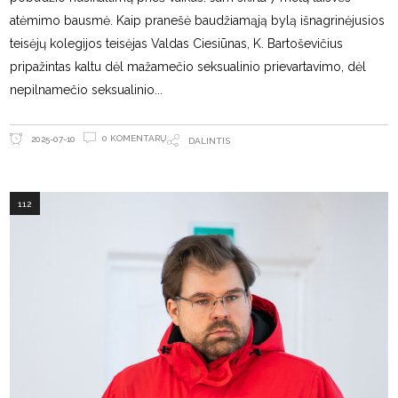
atėmimo bausmė. Kaip pranešė baudžiamąją bylą išnagrinėjusios
teisėjų kolegijos teisėjas Valdas Ciesiūnas, K. Bartoševičius
pripažintas kaltu dėl mažamečio seksualinio prievartavimo, dėl
nepilnamečio seksualinio
0 KOMENTARŲ
2025-07-10
DALINTIS
112