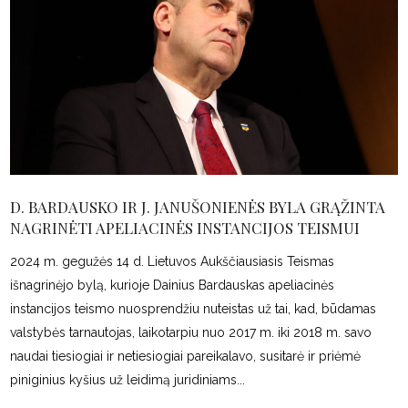
D. BARDAUSKO IR J. JANUŠONIENĖS BYLA GRĄŽINTA
NAGRINĖTI APELIACINĖS INSTANCIJOS TEISMUI
2024 m. gegužės 14 d. Lietuvos Aukščiausiasis Teismas
išnagrinėjo bylą, kurioje Dainius Bardauskas apeliacinės
instancijos teismo nuosprendžiu nuteistas už tai, kad, būdamas
valstybės tarnautojas, laikotarpiu nuo 2017 m. iki 2018 m. savo
naudai tiesiogiai ir netiesiogiai pareikalavo, susitarė ir priėmė
piniginius kyšius už leidimą juridiniams