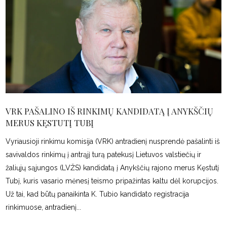
VRK PAŠALINO IŠ RINKIMŲ KANDIDATĄ Į ANYKŠČIŲ
MERUS KĘSTUTĮ TUBĮ
Vyriausioji rinkimu komisija (VRK) antradienį nusprendė pašalinti iš
savivaldos rinkimų į antrąjį turą patekusį Lietuvos valstiečių ir
žaliųjų sąjungos (LVŽS) kandidatą į Anykščių rajono merus Kęstutį
Tubį, kuris vasario mėnesį teismo pripažintas kaltu dėl korupcijos.
Už tai, kad būtų panaikinta K. Tubio kandidato registracija
rinkimuose, antradienį