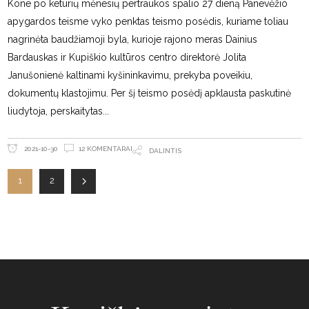
Kone po keturių mėnesių pertraukos spalio 27 dieną Panevėžio
apygardos teisme vyko penktas teismo posėdis, kuriame toliau
nagrinėta baudžiamoji byla, kurioje rajono meras Dainius
Bardauskas ir Kupiškio kultūros centro direktorė Jolita
Janušonienė kaltinami kyšininkavimu, prekyba poveikiu,
dokumentų klastojimu. Per šį teismo posėdį apklausta paskutinė
liudytoja, perskaitytas
12 KOMENTARAI
2021-10-30
DALINTIS
1
2