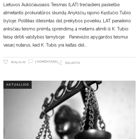
Lietuvos Aukščiausiasis Teismas (LAT) trečiadienį paskelbė
atmetantis prokuratūros skundą Anykščių rajono Kęstučio Tubio
byloje. Politikas išteisintas dėl prekybos poveikiu, LAT panaikino
anksčiau teismo priimtą sprendimą 4 metams atimti iš K. Tubio
teisę dirbti valstybės tarnyboje. Panevėžio apygardos teismui
vasarį nutarus, kad K. Tubis yra kaltas dėl
7 KOMENTARAI
2023-11-22
DALINTIS
AKTUALIJOS