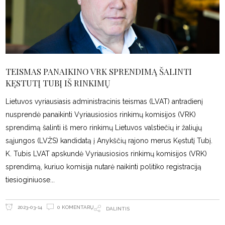
TEISMAS PANAIKINO VRK SPRENDIMĄ ŠALINTI
KĘSTUTĮ TUBĮ IŠ RINKIMŲ
Lietuvos vyriausiasis administracinis teismas (LVAT) antradienį
nusprendė panaikinti Vyriausiosios rinkimų komisijos (VRK)
sprendimą šalinti iš mero rinkimų Lietuvos valstiečių ir žaliųjų
sąjungos (LVŽS) kandidatą į Anykščių rajono merus Kęstutį Tubį.
K. Tubis LVAT apskundė Vyriausiosios rinkimų komisijos (VRK)
sprendimą, kuriuo komisija nutarė naikinti politiko registraciją
tiesioginiuose
0 KOMENTARŲ
2023-03-14
DALINTIS