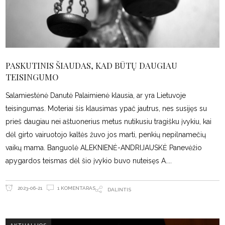
PASKUTINIS ŠIAUDAS, KAD BŪTŲ DAUGIAU
TEISINGUMO
Salamiestėnė Danutė Palaimienė klausia, ar yra Lietuvoje
teisingumas. Moteriai šis klausimas ypač jautrus, nes susijęs su
prieš daugiau nei aštuonerius metus nutikusiu tragišku įvykiu, kai
dėl girto vairuotojo kaltės žuvo jos marti, penkių nepilnamečių
vaikų mama. Banguolė ALEKNIENĖ-ANDRIJAUSKĖ Panevėžio
apygardos teismas dėl šio įvykio buvo nuteisęs A.
1 KOMENTARAS
2023-06-21
DALINTIS