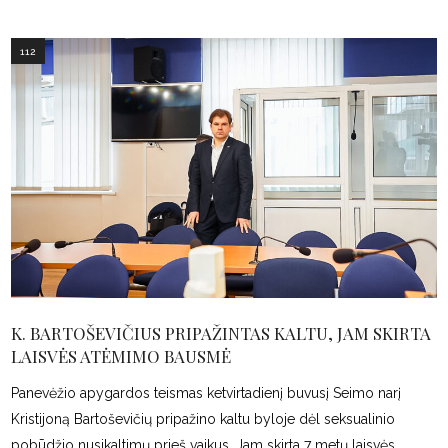
112
K. BARTOŠEVIČIUS PRIPAŽINTAS KALTU, JAM SKIRTA
LAISVĖS ATĖMIMO BAUSMĖ
Panevėžio apygardos teismas ketvirtadienį buvusį Seimo narį
Kristijoną Bartoševičių pripažino kaltu byloje dėl seksualinio
pobūdžio nusikaltimų prieš vaikus. Jam skirta 7 metų laisvės