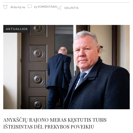
23 KOMENTARAI
2024-05-14
DALINTIS
AKTUALIJOS
ANYKŠČIŲ RAJONO MERAS KĘSTUTIS TUBIS
IŠTEISINTAS DĖL PREKYBOS POVEIKIU