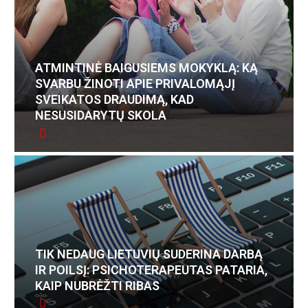
ATMINTINĖ BAIGUSIEMS MOKYKLĄ: KĄ
SVARBU ŽINOTI APIE PRIVALOMĄJĮ
SVEIKATOS DRAUDIMĄ, KAD
NESUSIDARYTŲ SKOLA
TIK NEDAUG LIETUVIŲ SUDERINA DARBĄ
IR POILSĮ: PSICHOTERAPEUTAS PATARIA,
KAIP NUBRĖŽTI RIBAS