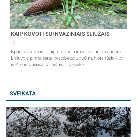
KAIP KOVOTI SU INVAZINIAIS ŠLIUŽAIS
Ispaninis arionas (kitaip dar vadinamas luzitaniniu arionu)
Lietuvoje pirmą kartą pastebėtas 2008 m. Nors rūšis kilo
iš Pirėnų pusiasalio, Lietuvą ji pasiekė …
SVEIKATA