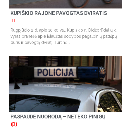
KUPIŠKIO RAJONE PAVOGTAS DVIRATIS
Rugpjūčio 2 d. apie 10.30 val. Kupiškio r., Didžprūdėlių k.,
vyras pranešė apie išlaužtas sodybos pagalbinių patalpų
duris ir pavogtą dviratį. Turtinė …
PASPAUDĖ NUORODĄ – NETEKO PINIGŲ
(1)