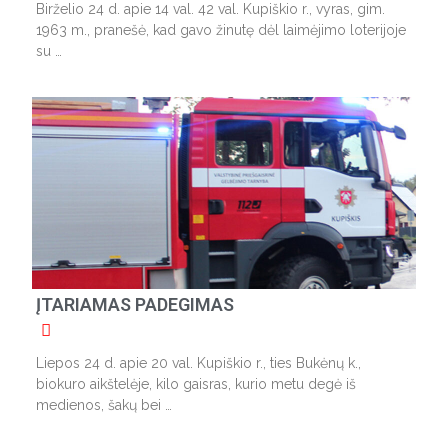
Birželio 24 d. apie 14 val. 42 val. Kupiškio r., vyras, gim.
1963 m., pranešė, kad gavo žinutę dėl laimėjimo loterijoje
su …
ĮTARIAMAS PADEGIMAS
Liepos 24 d. apie 20 val. Kupiškio r., ties Bukėnų k.,
biokuro aikštelėje, kilo gaisras, kurio metu degė iš
medienos, šakų bei …