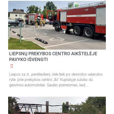
LIEPSNŲ PREKYBOS CENTRO AIKŠTELĖJE
PAVYKO IŠVENGTI
Liepos 24 d., penktadienį, šiek tiek po dešimtos valandos
ryte, prie prekybos centro „Iki“ Kupiškyje sulėkė du
gaisrinės automobiliai. Gautas pranešimas, kad …