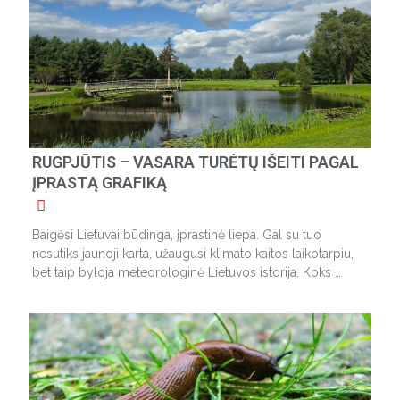
RUGPJŪTIS – VASARA TURĖTŲ IŠEITI PAGAL
ĮPRASTĄ GRAFIKĄ
Baigėsi Lietuvai būdinga, įprastinė liepa. Gal su tuo
nesutiks jaunoji karta, užaugusi klimato kaitos laikotarpiu,
bet taip byloja meteorologinė Lietuvos istorija. Koks …