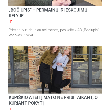
„BOČIUPIS“ – PERMAINŲ IR IEŠKOJIMŲ
KELYJE
Prieš truputį daugiau nei mėnesį pasikeitė UAB „Bočiupis“
vadovas. Kodėl …
KUPIŠKIO ATEITĮ MATO NE PRISITAIKANT, O
KURIANT POKYTĮ