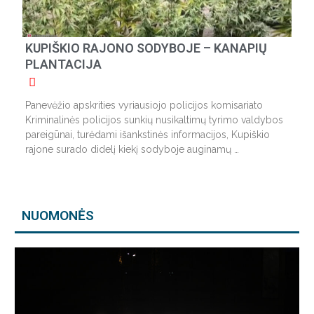
KUPIŠKIO RAJONO SODYBOJE – KANAPIŲ
PLANTACIJA
Panevėžio apskrities vyriausiojo policijos komisariato
Kriminalinės policijos sunkių nusikaltimų tyrimo valdybos
pareigūnai, turėdami išankstinės informacijos, Kupiškio
rajone surado didelį kiekį sodyboje auginamų …
NUOMONĖS