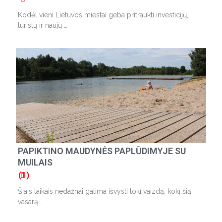
Kodėl vieni Lietuvos miestai geba pritraukti investicijų,
turistų ir naujų …
PAPIKTINO MAUDYNĖS PAPLŪDIMYJE SU
MUILAIS
(1)
Šiais laikais nedažnai galima išvysti tokį vaizdą, kokį šią
vasarą …