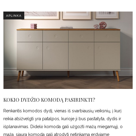
APLINKA
KOKIO DYDŽIO KOMODĄ PASIRINKTI?
Renkantis komodos dydį, vienas iš svarbiausių veiksnių, į kurį
reikia atsižvelgti yra patalpos, kurioje ji bus pastatyta, dydis ir
išplanavimas. Didelė komoda gali užgožti mažą miegamąjį, o
maža, siaura komoda gali atrodyti netinkama erdviame