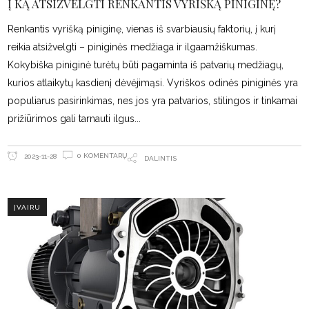
Į KĄ ATSIŽVELGTI RENKANTIS VYRIŠKĄ PINIGINĘ?
Renkantis vyrišką piniginę, vienas iš svarbiausių faktorių, į kurį
reikia atsižvelgti – piniginės medžiaga ir ilgaamžiškumas.
Kokybiška piniginė turėtų būti pagaminta iš patvarių medžiagų,
kurios atlaikytų kasdienį dėvėjimąsi. Vyriškos odinės piniginės yra
populiarus pasirinkimas, nes jos yra patvarios, stilingos ir tinkamai
prižiūrimos gali tarnauti ilgus
0 KOMENTARŲ
2023-11-28
DALINTIS
ĮVAIRU