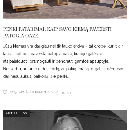
PENKI PATARIMAI, KAIP SAVO KIEMĄ PAVERSTI
PATOGIA OAZE
Jūsų kiemas yra daugiau nei tik lauko erdvė – tai drobė, kuri tik ir
laukia, kol bus paversta patogia oaze, kurioje galėsite
atsipalaiduoti, pramogauti ir bendrauti gamtos apsuptyje.
Nesvarbu, ar turite didelį sodą, ar jaukią terasą, o gal tik dėmesio
dar nesulaukusį balkoną, šie penki
0 KOMENTARŲ
2023-11-27
DALINTIS
AKTUALIJOS