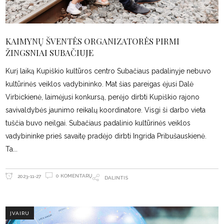
KAIMYNŲ ŠVENTĖS ORGANIZATORĖS PIRMI
ŽINGSNIAI SUBAČIUJE
Kurį laiką Kupiškio kultūros centro Subačiaus padalinyje nebuvo
kultūrinės veiklos vadybininko. Mat šias pareigas ėjusi Dalė
Virbickienė, laimėjusi konkursą, perėjo dirbti Kupiškio rajono
savivaldybės jaunimo reikalų koordinatore. Visgi ši darbo vieta
tuščia buvo neilgai. Subačiaus padalinio kultūrinės veiklos
vadybininke prieš savaitę pradėjo dirbti Ingrida Pribušauskienė.
Ta
0 KOMENTARŲ
2023-11-27
DALINTIS
ĮVAIRU