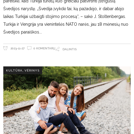
pareiškė, kad Turkija turėtų kuo greičiau patvirtinti įstrigusią
Švedijos narystę. „Švedija įvykdė tai, ką pažadėjo, ir dabar atėjo
laikas Turkijai užbaigti stojimo procesą“, – sakė J. Stoltenbergas.
Turkija ir Vengrija yra vienintelės NATO narės, jau 18 mėnesių nuo
Švedijos paraiškos
0 KOMENTARŲ
2023-11-27
DALINTIS
,
KULTŪRA
VĖRINYS