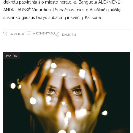
dekretu patvirtinta šio miesto heraldika. Banguolė ALEKNIENĖ-
ANDRIJAUSKĖ Vidurdienį į Subačiaus miesto Aukštaičių aikštę
susirinko gausus būrys subatėnų ir svečių. Kai kurie
0 KOMENTARŲ
2023-11-28
DALINTIS
ĮVAIRU