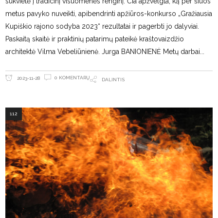
sukvietė į tradicinį visuomenės renginį. Čia apžvelgta, ką per šiuos
metus pavyko nuveikti, apibendrinti apžiūros-konkurso „Gražiausia
Kupiškio rajono sodyba 2023“ rezultatai ir pagerbti jo dalyviai.
Paskaitą skaitė ir praktinių patarimų pateikė kraštovaizdžio
architektė Vilma Vebeliūnienė. Jurga BANIONIENĖ Metų darbai
0 KOMENTARŲ
2023-11-28
DALINTIS
112