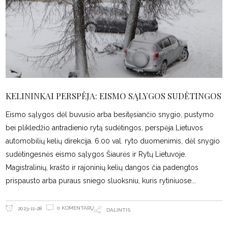
KELININKAI PERSPĖJA: EISMO SĄLYGOS SUDĖTINGOS
Eismo sąlygos dėl buvusio arba besitęsiančio snygio, pustymo
bei plikledžio antradienio rytą sudėtingos, perspėja Lietuvos
automobilių kelių direkcija. 6.00 val. ryto duomenimis, dėl snygio
sudėtingesnės eismo sąlygos Šiaurės ir Rytų Lietuvoje.
Magistralinių, krašto ir rajoninių kelių dangos čia padengtos
prispausto arba puraus sniego sluoksniu, kuris rytiniuose
0 KOMENTARŲ
2023-11-28
DALINTIS