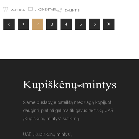
0 KOMENTARŲ
2023-11-27
DALINTIS
1
2
3
4
5
Šiame puslapyje pateiktą medžiagą kopijuoti,
dauginti, platinti galima tik gavus raštišką UAB
„Kupiškėnų mintys“ sutikimą.
UAB „Kupiškėnų mintys“,