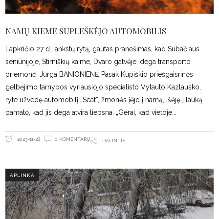
NAMŲ KIEME SUPLEŠKĖJO AUTOMOBILIS
Lapkričio 27 d., ankstų rytą, gautas pranešimas, kad Subačiaus
seniūnijoje, Stirniškių kaime, Dvaro gatvėje, dega transporto
priemonė. Jurga BANIONIENĖ Pasak Kupiškio priešgaisrinės
gelbėjimo tarnybos vyriausiojo specialisto Vytauto Kazlausko,
ryte užvedę automobilį „Seat“, žmonės įėjo į namą, išėję į lauką
pamatė, kad jis dega atvira liepsna. „Gerai, kad vietoje
0 KOMENTARŲ
2023-11-28
DALINTIS
APLINKA