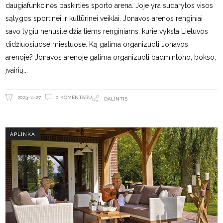
daugiafunkcinės paskirties sporto arena. Joje yra sudarytos visos
sąlygos sportinei ir kultūrinei veiklai. Jonavos arenos renginiai
savo lygiu nenusileidžia tiems renginiams, kurie vyksta Lietuvos
didžiuosiuose miestuose. Ką galima organizuoti Jonavos
arenoje? Jonavos arenoje galima organizuoti badmintono, bokso,
įvairių
0 KOMENTARŲ
2023-11-27
DALINTIS
APLINKA