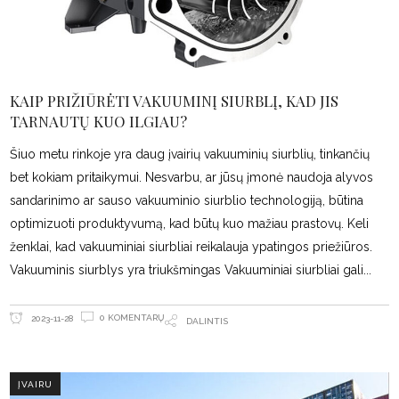
KAIP PRIŽIŪRĖTI VAKUUMINĮ SIURBLĮ, KAD JIS
TARNAUTŲ KUO ILGIAU?
Šiuo metu rinkoje yra daug įvairių vakuuminių siurblių, tinkančių
bet kokiam pritaikymui. Nesvarbu, ar jūsų įmonė naudoja alyvos
sandarinimo ar sauso vakuuminio siurblio technologiją, būtina
optimizuoti produktyvumą, kad būtų kuo mažiau prastovų. Keli
ženklai, kad vakuuminiai siurbliai reikalauja ypatingos priežiūros.
Vakuuminis siurblys yra triukšmingas Vakuuminiai siurbliai gali
0 KOMENTARŲ
2023-11-28
DALINTIS
ĮVAIRU