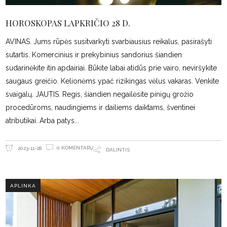
HOROSKOPAS LAPKRIČIO 28 D.
AVINAS. Jums rūpės susitvarkyti svarbiausius reikalus, pasirašyti
sutartis. Komercinius ir prekybinius sandorius šiandien
sudarinėkite itin apdairiai. Būkite labai atidūs prie vairo, neviršykite
saugaus greičio. Kelionėms ypač rizikingas vėlus vakaras. Venkite
svaigalų. JAUTIS. Regis, šiandien negailėsite pinigų grožio
procedūroms, naudingiems ir dailiems daiktams, šventinei
atributikai. Arba patys
0 KOMENTARŲ
2023-11-28
DALINTIS
APLINKA