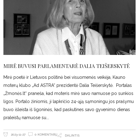
MIRĖ BUVUSI PARLAMENTARĖ DALIA TEIŠERSKYTĖ
Mirė poetė ir Lietuvos politinė bei visuomenės veikėja, Kauno
moterų klubo „Ad ASTRA“ prezidentė Dalia Teišerskytė. Portalas
„Žmonės.lt“ praneša, kad moteris mirė savo namuose po sunkios
ligos. Portalo žiniomis, ji lapkričio 24-ąją sąmoningu jos prašymu
buvo išleista iš ligoninės, kad paskutines savo gyvenimo dienas
praleistų namuose su
0 KOMENTARŲ
2023-11-27
DALINTIS