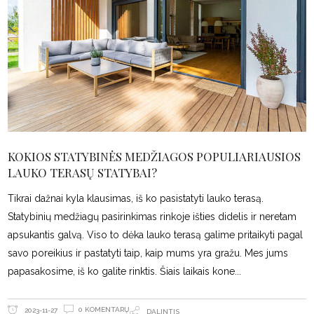
KOKIOS STATYBINĖS MEDŽIAGOS POPULIARIAUSIOS
LAUKO TERASŲ STATYBAI?
Tikrai dažnai kyla klausimas, iš ko pasistatyti lauko terasą.
Statybinių medžiagų pasirinkimas rinkoje išties didelis ir neretam
apsukantis galvą. Viso to dėka lauko terasą galime pritaikyti pagal
savo poreikius ir pastatyti taip, kaip mums yra gražu. Mes jums
papasakosime, iš ko galite rinktis. Šiais laikais kone
0 KOMENTARŲ
2023-11-27
DALINTIS