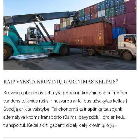
KAIP VYKSTA KROVINIŲ GABENIMAS KELTAIS?
Krovinių gabenimas keltu yra populiari krovinių gabenimo per
vandens telkinius rūšis ir nesvarbu ar tai bus užsakytas keltas į
Švediją ar kitą valstybę. Tai ekonomiška ir aplinką tausojanti
alternatyva kitoms transporto rūšims, pavyzdžiui, oro ar kelių
transportui. Keltai skirti gabenti didelį kiekį krovinių, o jų