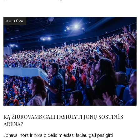
KULTŪRA
KĄ ŽIŪROVAMS GALI PASIŪLYTI JONŲ SOSTINĖS
ARENA?
Jonava, nors ir nėra didelis miestas, tačiau gali pasigirti