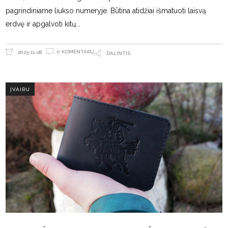
pagrindiniame liukso numeryje. Būtina atidžiai išmatuoti laisvą
erdvę ir apgalvoti kitų
0 KOMENTARŲ
2023-11-28
DALINTIS
ĮVAIRU