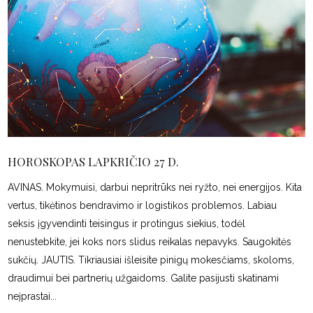
HOROSKOPAS LAPKRIČIO 27 D.
AVINAS. Mokymuisi, darbui nepritrūks nei ryžto, nei energijos. Kita
vertus, tikėtinos bendravimo ir logistikos problemos. Labiau
seksis įgyvendinti teisingus ir protingus siekius, todėl
nenustebkite, jei koks nors slidus reikalas nepavyks. Saugokitės
sukčių. JAUTIS. Tikriausiai išleisite pinigų mokesčiams, skoloms,
draudimui bei partnerių užgaidoms. Galite pasijusti skatinami
neįprastai