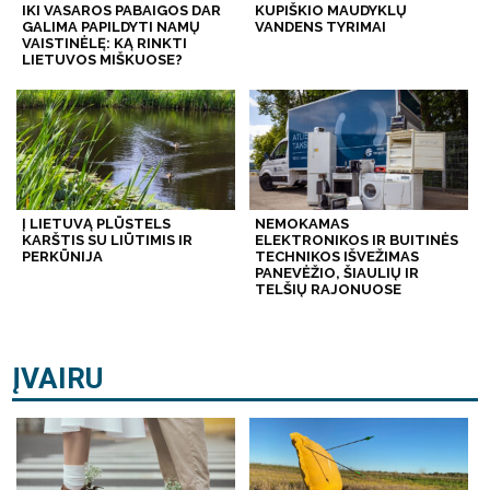
IKI VASAROS PABAIGOS DAR
KUPIŠKIO MAUDYKLŲ
GALIMA PAPILDYTI NAMŲ
VANDENS TYRIMAI
VAISTINĖLĘ: KĄ RINKTI
LIETUVOS MIŠKUOSE?
Į LIETUVĄ PLŪSTELS
NEMOKAMAS
KARŠTIS SU LIŪTIMIS IR
ELEKTRONIKOS IR BUITINĖS
PERKŪNIJA
TECHNIKOS IŠVEŽIMAS
PANEVĖŽIO, ŠIAULIŲ IR
TELŠIŲ RAJONUOSE
ĮVAIRU