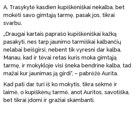
A. Trasykytė kasdien kupiškėniškai nekalba, bet
mokėti savo gimtąją tarmę, pasak jos, tikrai
svarbu.
„Draugai kartais paprašo kupiškėniškai kažką
pasakyti, nes tarp jaunimo tarmiškai kalbančių
nelabai beišgirsi, nebent tik vyresni dar kalba.
Manau, kad ir tėvai retas kuris moka gimtąją
tarmę, ir mokykloje visi šneka bendrine kalba, tad
mažai kur jaunimas ją girdi“, – pabrėžė Aurita.
Kad pati dar turi iš ko mokytis, tikra sėkmė ir
laimė, o kupiškėnų tarmė, anot Auritos, savotiška,
bet tikrai įdomi ir gražiai skambanti.