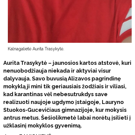
Kalnagalietė Aurita Trasykytė.
Aurita Trasykytė – jaunosios kartos atstovė, kuri
nenuobodžiauja niekada ir aktyviai visur
dalyvauja. Savo buvusią Alizavos pagrindinę
mokyklą ji mini tik geriausiais žodžiais ir viliasi,
kad karantinas vėl nebesutrukdys save
realizuoti naujoje ugdymo įstaigoje, Lauryno
Stuokos-Gucevičiaus gimnazijoje, kur mokysis
antrus metus. Šešiolikmetė labai norėtų įsilieti į
užklasinį mokyklos gyvenimą.