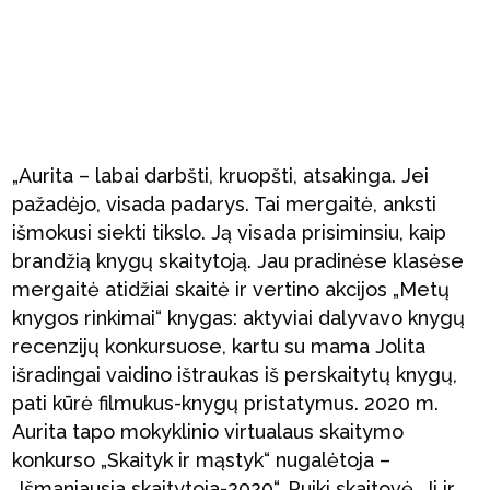
„Aurita – labai darbšti, kruopšti, atsakinga. Jei
pažadėjo, visada padarys. Tai mergaitė, anksti
išmokusi siekti tikslo. Ją visada prisiminsiu, kaip
brandžią knygų skaitytoją. Jau pradinėse klasėse
mergaitė atidžiai skaitė ir vertino akcijos „Metų
knygos rinkimai“ knygas: aktyviai dalyvavo knygų
recenzijų konkursuose, kartu su mama Jolita
išradingai vaidino ištraukas iš perskaitytų knygų,
pati kūrė filmukus-knygų pristatymus. 2020 m.
Aurita tapo mokyklinio virtualaus skaitymo
konkurso „Skaityk ir mąstyk“ nugalėtoja –
„Išmaniausia skaitytoja-2020“. Puiki skaitovė. Ji ir