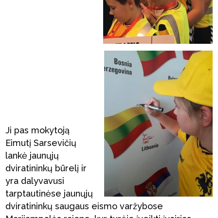
Ji pas mokytoją
Eimutį Sarsevičių
lankė jaunųjų
dviratininkų būrelį ir
yra dalyvavusi
tarptautinėse jaunųjų
dviratininkų saugaus eismo varžybose