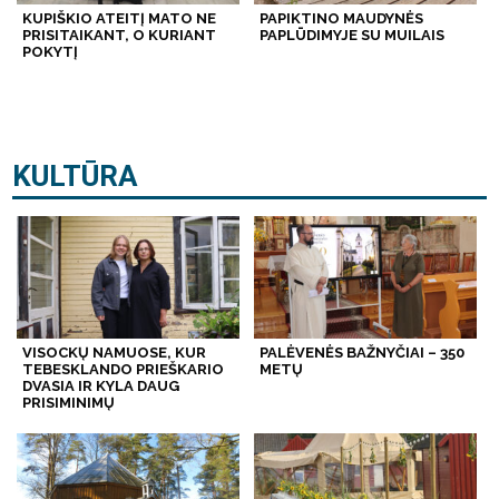
KUPIŠKIO ATEITĮ MATO NE
PAPIKTINO MAUDYNĖS
PRISITAIKANT, O KURIANT
PAPLŪDIMYJE SU MUILAIS
POKYTĮ
KULTŪRA
VISOCKŲ NAMUOSE, KUR
PALĖVENĖS BAŽNYČIAI – 350
TEBESKLANDO PRIEŠKARIO
METŲ
DVASIA IR KYLA DAUG
PRISIMINIMŲ