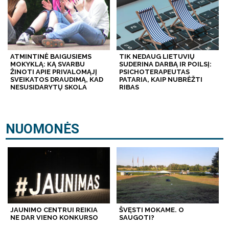
ATMINTINĖ BAIGUSIEMS
TIK NEDAUG LIETUVIŲ
MOKYKLĄ: KĄ SVARBU
SUDERINA DARBĄ IR POILSĮ:
ŽINOTI APIE PRIVALOMĄJĮ
PSICHOTERAPEUTAS
SVEIKATOS DRAUDIMĄ, KAD
PATARIA, KAIP NUBRĖŽTI
NESUSIDARYTŲ SKOLA
RIBAS
NUOMONĖS
JAUNIMO CENTRUI REIKIA
ŠVĘSTI MOKAME. O
NE DAR VIENO KONKURSO
SAUGOTI?