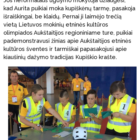
Jos neformalaus ugdymo mokytoja džiaugėsi,
kad Aurita puikiai moka kupiškėnų tarmę, pasakoja
išraiškingai, be klaidų. Pernai ji laimėjo trečią
vietą Lietuvos mokinių etninės kultūros
olimpiados Aukštaitijos regioniniame ture, puikiai
pademonstravusi žinias apie Aukštaitijos etninės
kultūros šventes ir tarmiškai papasakojusi apie
kiaušinių dažymo tradicijas Kupiškio krašte.