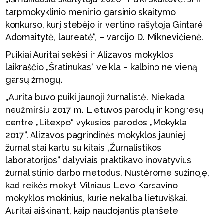
tarpmokyklinio meninio garsinio skaitymo
konkurso, kurį stebėjo ir vertino rašytoja Gintarė
Adomaitytė, laureatė“, – vardijo D. Miknevičienė.
Puikiai Auritai sekėsi ir Alizavos mokyklos
laikraščio „Šratinukas“ veikla – kalbino ne vieną
garsų žmogų.
„Aurita buvo puiki jaunoji žurnalistė. Niekada
neužmiršiu 2017 m. Lietuvos parodų ir kongresų
centre „Litexpo“ vykusios parodos „Mokykla
2017“. Alizavos pagrindinės mokyklos jaunieji
žurnalistai kartu su kitais „Žurnalistikos
laboratorijos“ dalyviais praktikavo inovatyvius
žurnalistinio darbo metodus. Nustėrome sužinoję,
kad reikės mokyti Vilniaus Levo Karsavino
mokyklos mokinius, kurie nekalba lietuviškai.
Auritai aiškinant, kaip naudojantis planšete