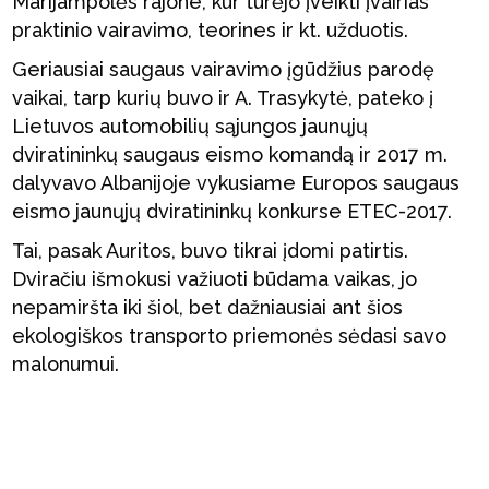
Marijampolės rajone, kur turėjo įveikti įvairias
praktinio vairavimo, teorines ir kt. užduotis.
Geriausiai saugaus vairavimo įgūdžius parodę
vaikai, tarp kurių buvo ir A. Trasykytė, pateko į
Lietuvos automobilių sąjungos jaunųjų
dviratininkų saugaus eismo komandą ir 2017 m.
dalyvavo Albanijoje vykusiame Europos saugaus
eismo jaunųjų dviratininkų konkurse ETEC-2017.
Tai, pasak Auritos, buvo tikrai įdomi patirtis.
Dviračiu išmokusi važiuoti būdama vaikas, jo
nepamiršta iki šiol, bet dažniausiai ant šios
ekologiškos transporto priemonės sėdasi savo
malonumui.