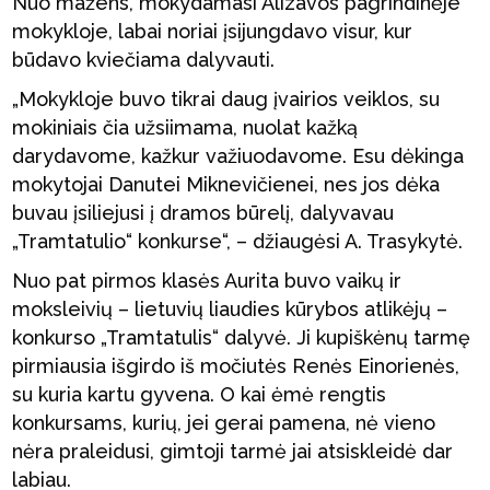
Nuo mažens, mokydamasi Alizavos pagrindinėje
mokykloje, labai noriai įsijungdavo visur, kur
būdavo kviečiama dalyvauti.
„Mokykloje buvo tikrai daug įvairios veiklos, su
mokiniais čia užsiimama, nuolat kažką
darydavome, kažkur važiuodavome. Esu dėkinga
mokytojai Danutei Miknevičienei, nes jos dėka
buvau įsiliejusi į dramos būrelį, dalyvavau
„Tramtatulio“ konkurse“, – džiaugėsi A. Trasykytė.
Nuo pat pirmos klasės Aurita buvo vaikų ir
moksleivių – lietuvių liaudies kūrybos atlikėjų –
konkurso „Tramtatulis“ dalyvė. Ji kupiškėnų tarmę
pirmiausia išgirdo iš močiutės Renės Einorienės,
su kuria kartu gyvena. O kai ėmė rengtis
konkursams, kurių, jei gerai pamena, nė vieno
nėra praleidusi, gimtoji tarmė jai atsiskleidė dar
labiau.