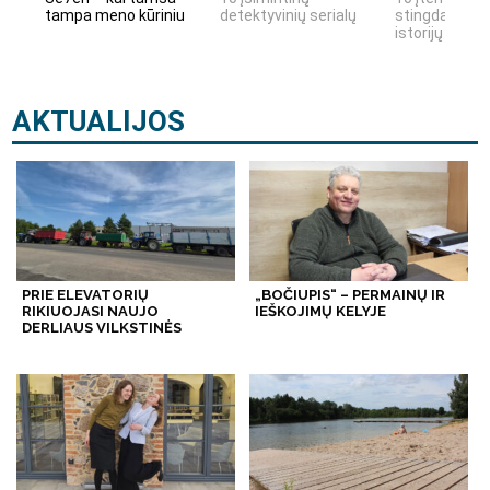
tampa meno kūriniu
detektyvinių serialų
stingdančių k
istorijų
AKTUALIJOS
PRIE ELEVATORIŲ
„BOČIUPIS“ – PERMAINŲ IR
RIKIUOJASI NAUJO
IEŠKOJIMŲ KELYJE
DERLIAUS VILKSTINĖS