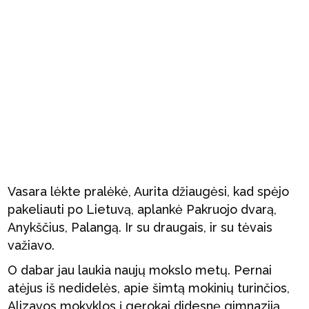
Vasara lėkte pralėkė, Aurita džiaugėsi, kad spėjo
pakeliauti po Lietuvą, aplankė Pakruojo dvarą,
Anykščius, Palangą. Ir su draugais, ir su tėvais
važiavo.
O dabar jau laukia naujų mokslo metų. Pernai
atėjus iš nedidelės, apie šimtą mokinių turinčios,
Alizavos mokyklos į gerokai didesnę gimnaziją