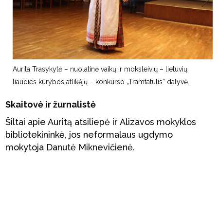
Aurita Trasykytė – nuolatinė vaikų ir moksleivių – lietuvių
liaudies kūrybos atlikėjų – konkurso „Tramtatulis“ dalyvė.
Skaitovė ir žurnalistė
Šiltai apie Auritą atsiliepė ir Alizavos mokyklos
bibliotekininkė, jos neformalaus ugdymo
mokytoja Danutė Miknevičienė.