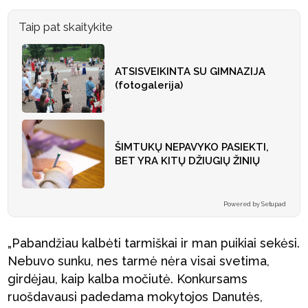
Taip pat skaitykite
ATSISVEIKINTA SU GIMNAZIJA
(fotogalerija)
ŠIMTUKŲ NEPAVYKO PASIEKTI,
BET YRA KITŲ DŽIUGIŲ ŽINIŲ
Powered by Setupad
„Pabandžiau kalbėti tarmiškai ir man puikiai sekėsi.
Nebuvo sunku, nes tarmė nėra visai svetima,
girdėjau, kaip kalba močiutė. Konkursams
ruošdavausi padedama mokytojos Danutės,