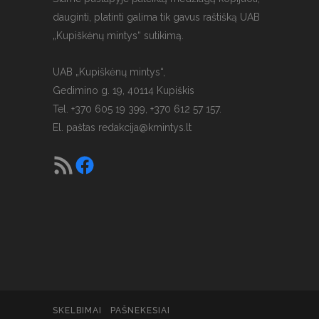
dauginti, platinti galima tik gavus raštišką UAB
„Kupiškėnų mintys“ sutikimą.
UAB „Kupiškėnų mintys“,
Gedimino g. 19, 40114 Kupiškis
Tel. +370 605 19 399, +370 612 57 157.
El. paštas
redakcija@kmintys.lt
SKELBIMAI
PAŠNEKESIAI