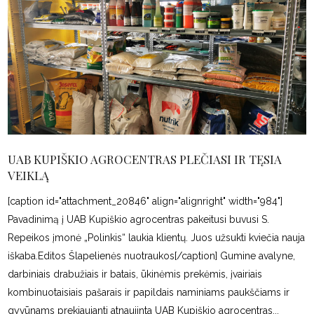
UAB KUPIŠKIO AGROCENTRAS PLEČIASI IR TĘSIA
VEIKLĄ
[caption id="attachment_20846" align="alignright" width="984"]
Pavadinimą į UAB Kupiškio agrocentras pakeitusi buvusi S.
Repeikos įmonė „Polinkis“ laukia klientų. Juos užsukti kviečia nauja
iškaba.Editos Šlapelienės nuotraukos[/caption] Gumine avalyne,
darbiniais drabužiais ir batais, ūkinėmis prekėmis, įvairiais
kombinuotaisiais pašarais ir papildais naminiams paukščiams ir
gyvūnams prekiaujanti atnaujinta UAB Kupiškio agrocentras