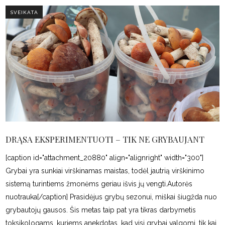
SVEIKATA
DRĄSA EKSPERIMENTUOTI – TIK NE GRYBAUJANT
[caption id="attachment_20880" align="alignright" width="300"]
Grybai yra sunkiai virškinamas maistas, todėl jautrią virškinimo
sistemą turintiems žmonėms geriau išvis jų vengti.Autorės
nuotrauka[/caption] Prasidėjus grybų sezonui, miškai šiugžda nuo
grybautojų gausos. Šis metas taip pat yra tikras darbymetis
toksikologams, kuriems anekdotas, kad visi grybai valgomi, tik kai