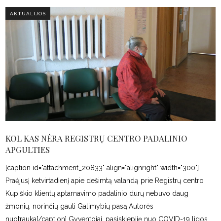
AKTUALIJOS
KOL KAS NĖRA REGISTRŲ CENTRO PADALINIO
APGULTIES
[caption id="attachment_20833" align="alignright" width="300"]
Praėjusį ketvirtadienį apie dešimtą valandą prie Registrų centro
Kupiškio klientų aptarnavimo padalinio durų nebuvo daug
žmonių, norinčių gauti Galimybių pasą.Autorės
nuotrauka[/caption] Gyventojai, pasiskiepiję nuo COVID-19 ligos,