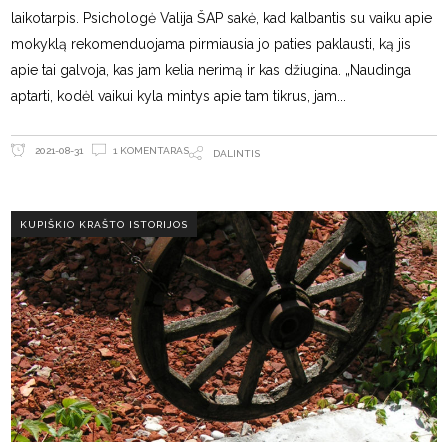
laikotarpis. Psichologė Valija ŠAP sakė, kad kalbantis su vaiku apie
mokyklą rekomenduojama pirmiausia jo paties paklausti, ką jis
apie tai galvoja, kas jam kelia nerimą ir kas džiugina. „Naudinga
aptarti, kodėl vaikui kyla mintys apie tam tikrus, jam
1 KOMENTARAS
2021-08-31
DALINTIS
KUPIŠKIO KRAŠTO ISTORIJOS