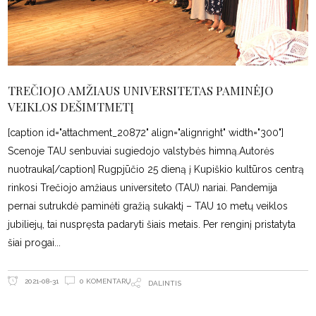
TREČIOJO AMŽIAUS UNIVERSITETAS PAMINĖJO
VEIKLOS DEŠIMTMETĮ
[caption id="attachment_20872" align="alignright" width="300"]
Scenoje TAU senbuviai sugiedojo valstybės himną.Autorės
nuotrauka[/caption] Rugpjūčio 25 dieną į Kupiškio kultūros centrą
rinkosi Trečiojo amžiaus universiteto (TAU) nariai. Pandemija
pernai sutrukdė paminėti gražią sukaktį – TAU 10 metų veiklos
jubiliejų, tai nuspręsta padaryti šiais metais. Per renginį pristatyta
šiai progai
0 KOMENTARŲ
2021-08-31
DALINTIS