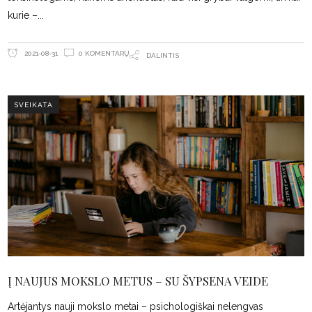
kurie –
0 KOMENTARŲ
2021-08-31
DALINTIS
SVEIKATA
Į NAUJUS MOKSLO METUS – SU ŠYPSENA VEIDE
Artėjantys nauji mokslo metai – psichologiškai nelengvas