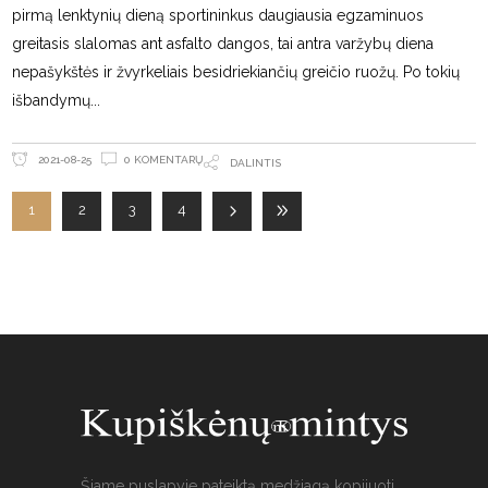
pirmą lenktynių dieną sportininkus daugiausia egzaminuos
greitasis slalomas ant asfalto dangos, tai antra varžybų diena
nepašykštės ir žvyrkeliais besidriekiančių greičio ruožų. Po tokių
išbandymų
0 KOMENTARŲ
2021-08-25
DALINTIS
1
2
3
4
Šiame puslapyje pateiktą medžiagą kopijuoti,