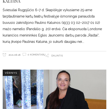
KALUINA
Šviesuliai Rugpjūčio 6–7 d. Skapiškyje vykusiame 25-ame
tarptautiniame kartų teatrų festivalyje išmoningai panaudota
buvusio zakristijono Paulino Kaluinos (1933 03 02–2017 01 02)
mažo namelio (Pandėlio g. 20) erdvė. Čia eksponuota Londone
kuriančios menininkės Eglės Jauncems darbų paroda „Raštai“,
kurią įkvėpė Paulinas Kaluina, jo sukurti daugiau nei
0 KOMENTARŲ
2021-08-26
DALINTIS
VĖRINYS