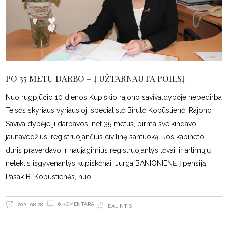
PO 35 METŲ DARBO – Į UŽTARNAUTĄ POILSĮ
Nuo rugpjūčio 10 dienos Kupiškio rajono savivaldybėje nebedirba
Teisės skyriaus vyriausioji specialistė Birutė Kopūstienė. Rajono
Savivaldybėje ji darbavosi net 35 metus, pirma sveikindavo
jaunavedžius, registruojančius civilinę santuoką. Jos kabineto
duris praverdavo ir naujagimius registruojantys tėvai, ir artimųjų
netektis išgyvenantys kupiškėnai. Jurga BANIONIENĖ Į pensiją
Pasak B. Kopūstienės, nuo
6 KOMENTARAI
2021-08-28
DALINTIS