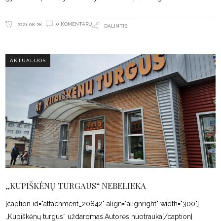
0 KOMENTARŲ
2021-08-28
DALINTIS
AKTUALIJOS
„KUPIŠKĖNŲ TURGAUS“ NEBELIEKA
[caption id="attachment_20842" align="alignright" width="300"]
„Kupiškėnų turgus“ uždaromas.Autorės nuotrauka[/caption]