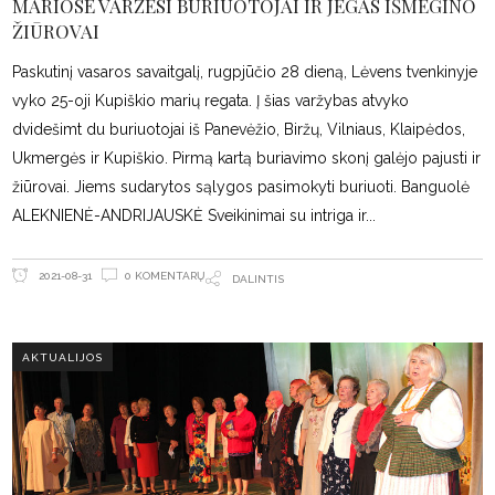
MARIOSE VARŽĖSI BURIUOTOJAI IR JĖGAS IŠMĖGINO
ŽIŪROVAI
Paskutinį vasaros savaitgalį, rugpjūčio 28 dieną, Lėvens tvenkinyje
vyko 25-oji Kupiškio marių regata. Į šias varžybas atvyko
dvidešimt du buriuotojai iš Panevėžio, Biržų, Vilniaus, Klaipėdos,
Ukmergės ir Kupiškio. Pirmą kartą buriavimo skonį galėjo pajusti ir
žiūrovai. Jiems sudarytos sąlygos pasimokyti buriuoti. Banguolė
ALEKNIENĖ-ANDRIJAUSKĖ Sveikinimai su intriga ir
0 KOMENTARŲ
2021-08-31
DALINTIS
AKTUALIJOS