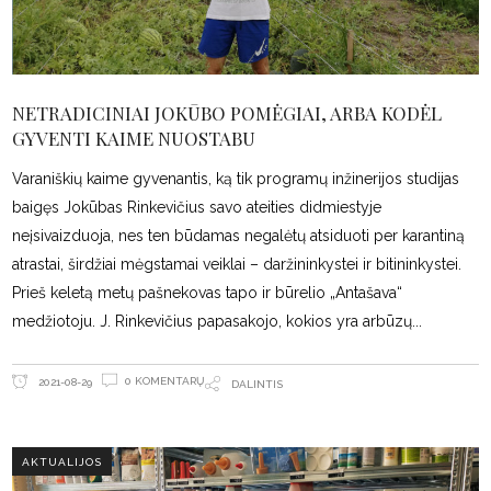
NETRADICINIAI JOKŪBO POMĖGIAI, ARBA KODĖL
GYVENTI KAIME NUOSTABU
Varaniškių kaime gyvenantis, ką tik programų inžinerijos studijas
baigęs Jokūbas Rinkevičius savo ateities didmiestyje
neįsivaizduoja, nes ten būdamas negalėtų atsiduoti per karantiną
atrastai, širdžiai mėgstamai veiklai – daržininkystei ir bitininkystei.
Prieš keletą metų pašnekovas tapo ir būrelio „Antašava“
medžiotoju. J. Rinkevičius papasakojo, kokios yra arbūzų
0 KOMENTARŲ
2021-08-29
DALINTIS
AKTUALIJOS