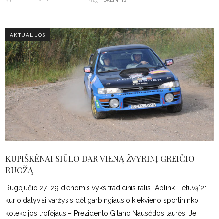
DALINTIS
AKTUALIJOS
KUPIŠKĖNAI SIŪLO DAR VIENĄ ŽVYRINĮ GREIČIO
RUOŽĄ
Rugpjūčio 27–29 dienomis vyks tradicinis ralis „Aplink Lietuvą‘21“,
kurio dalyviai varžysis dėl garbingiausio kiekvieno sportininko
kolekcijos trofėjaus – Prezidento Gitano Nausėdos taurės. Jei