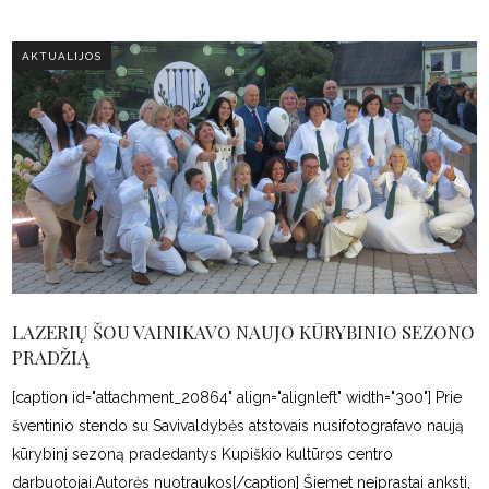
AKTUALIJOS
LAZERIŲ ŠOU VAINIKAVO NAUJO KŪRYBINIO SEZONO
PRADŽIĄ
[caption id="attachment_20864" align="alignleft" width="300"] Prie
šventinio stendo su Savivaldybės atstovais nusifotografavo naują
kūrybinį sezoną pradedantys Kupiškio kultūros centro
darbuotojai.Autorės nuotraukos[/caption] Šiemet neįprastai anksti,