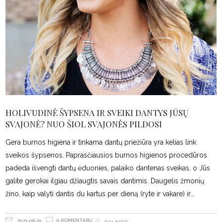
HOLIVUDINĖ ŠYPSENA IR SVEIKI DANTYS JŪSŲ
SVAJONĖ? NUO ŠIOL SVAJONĖS PILDOSI
Gera burnos higiena ir tinkama dantų priežiūra yra kelias link
sveikos šypsenos. Paprasčiausios burnos higienos procedūros
padeda išvengti dantų ėduonies, palaiko dantenas sveikas, o Jūs
galite gerokai ilgiau džiaugtis savais dantimis. Daugelis žmonių
žino, kaip valyti dantis du kartus per dieną (ryte ir vakare) ir
0 KOMENTARŲ
2021-08-25