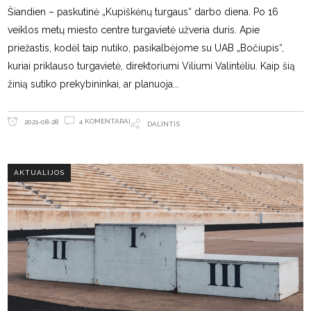
Šiandien – paskutinė „Kupiškėnų turgaus“ darbo diena. Po 16
veiklos metų miesto centre turgavietė užveria duris. Apie
priežastis, kodėl taip nutiko, pasikalbėjome su UAB „Bočiupis“,
kuriai priklauso turgavietė, direktoriumi Viliumi Valintėliu. Kaip šią
žinią sutiko prekybininkai, ar planuoja
4 KOMENTARAI
2021-08-28
DALINTIS
AKTUALIJOS