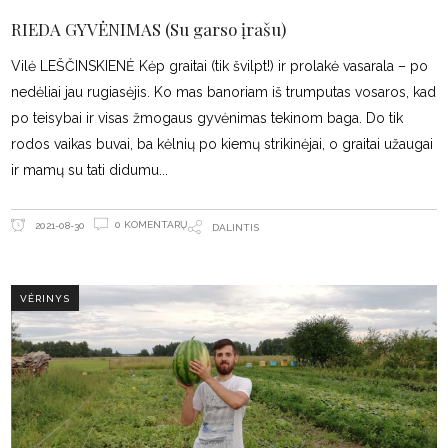
RIEDA GYVĖNIMAS (Su garso įrašu)
Vilė LEŠČINSKIENĖ Kėp graitai (tik švilpt!) ir prolakė vasarala – po
nedėliai jau rugiasėjis. Ko mas banoriam iš trumputas vosaros, kad
po teisybai ir visas žmogaus gyvėnimas tekinom baga. Do tik
rodos vaikas buvai, ba kėlnių po kiemų strikinėjai, o graitai užaugai
ir mamų su tati didumu
0 KOMENTARŲ
2021-08-30
DALINTIS
VĖRINYS