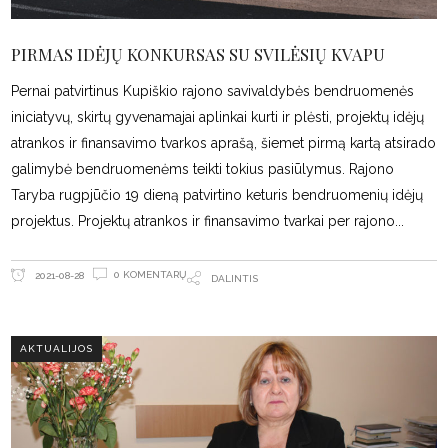
PIRMAS IDĖJŲ KONKURSAS SU SVILĖSIŲ KVAPU
Pernai patvirtinus Kupiškio rajono savivaldybės bendruomenės
iniciatyvų, skirtų gyvenamajai aplinkai kurti ir plėsti, projektų idėjų
atrankos ir finansavimo tvarkos aprašą, šiemet pirmą kartą atsirado
galimybė bendruomenėms teikti tokius pasiūlymus. Rajono
Taryba rugpjūčio 19 dieną patvirtino keturis bendruomenių idėjų
projektus. Projektų atrankos ir finansavimo tvarkai per rajono
0 KOMENTARŲ
2021-08-28
DALINTIS
AKTUALIJOS