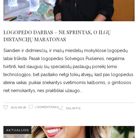
LOGOPEDO DARBAS – NE SPRINTAS, O ILGŲ
DISTANCIJŲ MARATONAS
Šiandien ir didmiesčių, ir mažų miestelių mokyklose logopedų
labai trūksta. Pasak logopedės Solveigos Puišienės, negalima
tvirtinti, kad išaugusį šių specialistų paslaugų poreikį lėmė
technologijos, bet pasitaiko netgi tokių atvejų, kad pas logopedus
ateina vaikai, puikiai šnekantys svetimomis kalbomis, o gimtosios
net nemokantys, nes praktiškai užaugo
1 KOMENTARAS
2021-08-26
DALINTIS
AKTUALIJOS