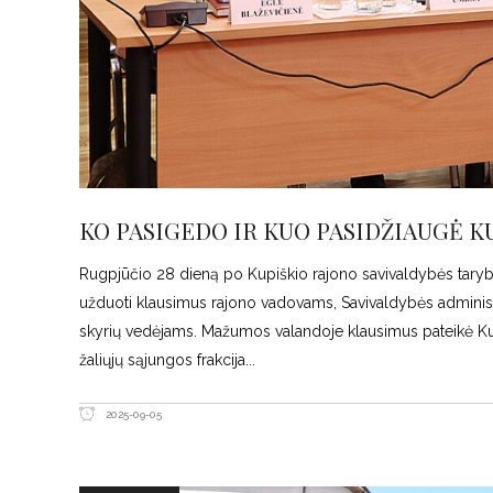
KO PASIGEDO IR KUO PASIDŽIAUGĖ 
Rugpjūčio 28 dieną po Kupiškio rajono savivaldybės tary
užduoti klausimus rajono vadovams, Savivaldybės administr
skyrių vedėjams. Mažumos valandoje klausimus pateikė Kupi
žaliųjų sąjungos frakcija
2025-09-05