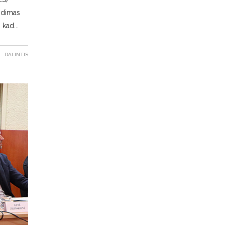
endimas
, kad
DALINTIS