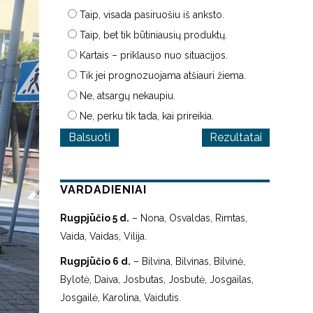
Taip, visada pasiruošiu iš anksto.
Taip, bet tik būtiniausių produktų.
Kartais – priklauso nuo situacijos.
Tik jei prognozuojama atšiauri žiema.
Ne, atsargų nekaupiu.
Ne, perku tik tada, kai prireikia.
Rezultatai
VARDADIENIAI
Rugpjūčio 5 d.
– Nona, Osvaldas, Rimtas,
Vaida, Vaidas, Vilija.
Rugpjūčio 6 d.
– Bilvina, Bilvinas, Bilvinė,
Bylotė, Daiva, Josbutas, Josbutė, Josgailas,
Josgailė, Karolina, Vaidutis.