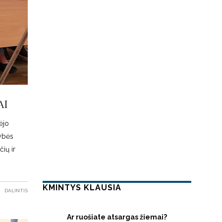
AI
ėjo
dybės
ių ir
KMINTYS KLAUSIA
DALINTIS
Ar ruošiate atsargas žiemai?