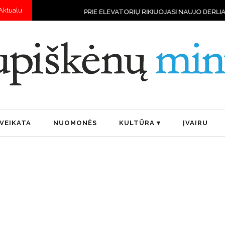
Aktualu
E ELEVATORIŲ RIKIUOJASI NAUJO DERLIAUS VILKSTINĖS
„BOČIUPIS
VEIKATA
NUOMONĖS
KULTŪRA
ĮVAIRU