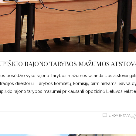
KUPIŠKIO RAJONO TARYBOS MAŽUMOS ATSTOV
bos posėdžio vyko rajono Tarybos mažumos valanda. Jos atstovai gal
acijos direktoriui, Tarybos komitetų, komisijų pirmininkams, Savival
škio rajono tarybos mažumai priklausanti opozicinė Lietuvos valstieč
4 KOMENTARAI