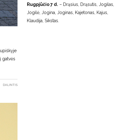
Rugpjūčio 7 d.
– Drąsius, Drąsutis, Jogilas,
Jogilė, Jogina, Joginas, Kajetonas, Kajus,
Klaudija, Sikstas.
Kupiškyje
į gatvės
DALINTIS