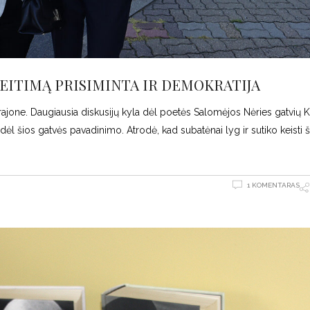
EITIMĄ PRISIMINTA IR DEMOKRATIJA
jone. Daugiausia diskusijų kyla dėl poetės Salomėjos Nėries gatvių 
ėl šios gatvės pavadinimo. Atrodė, kad subatėnai lyg ir sutiko keisti š
1 KOMENTARAS