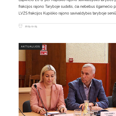
frakcijos rajono Taryboje sudėtis, čia nebebus ilgamečio
LVŽS frakcijos Kupiškio rajono savivaldybės taryboje seni
2025-11-25
AKTUALIJOS