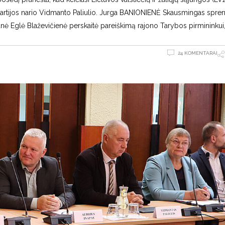
 partijos nario Vidmanto Paliulio. Jurga BANIONIENĖ Skausmingas spr
ūnė Eglė Blaževičienė perskaitė pareiškimą rajono Tarybos pirmininkui
24 KOMENTARAI