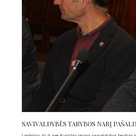
SAVIVALDYBĖS TARYBOS NARĮ PAŠALIN
Lapkričio 20 d. per Kupiškio rajono savivaldybės tarybos po