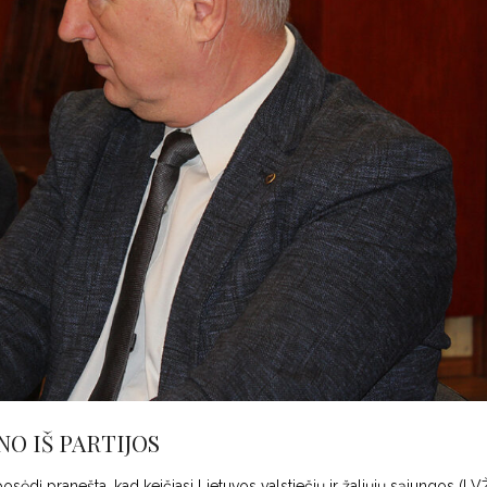
O IŠ PARTIJOS
sėdį pranešta, kad keičiasi Lietuvos valstiečių ir žaliųjų sąjungos (LV