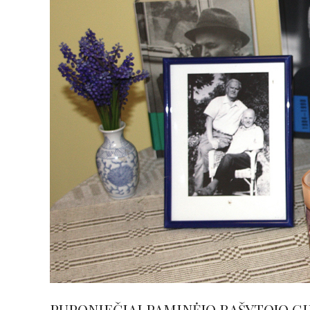
PUPONIEČIAI PAMINĖJO RAŠYTOJO G