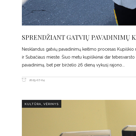
SPRENDŽIANT GATVIŲ PAVADINIMŲ K
Nesklandus gatvių pavadinimų keitimo procesas Kupiškio ra
ir Subačiaus mieste. Šiuo metu kupiškėnai dar tebesvarsto d
pavadinimą, bet per birželio 26 dieną vykusį rajono
2025-07-04
,
KULTŪRA
VĖRINYS