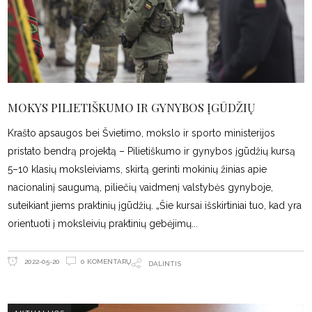
MOKYS PILIETIŠKUMO IR GYNYBOS ĮGŪDŽIŲ
Krašto apsaugos bei Švietimo, mokslo ir sporto ministerijos
pristato bendrą projektą – Pilietiškumo ir gynybos įgūdžių kursą
5–10 klasių moksleiviams, skirtą gerinti mokinių žinias apie
nacionalinį saugumą, piliečių vaidmenį valstybės gynyboje,
suteikiant jiems praktinių įgūdžių. „Šie kursai išskirtiniai tuo, kad yra
orientuoti į moksleivių praktinių gebėjimų
0 KOMENTARŲ
2022-05-20
DALINTIS