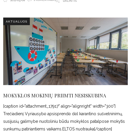
2021-05-08
DALINTIS
AKTUALIJOS
MOKYKLOS MOKINIŲ PRIIMTI NESISKUBINA
[caption id="attachment_17917" align="alignright" width="300"]
Trečiadienį Vyriausybė apsisprendė dėl karantino sušvelninimų,
susijusių galimybe nuotoliniu būdu mokyklos patalpose mokytis
sunkumų patiriantiems vaikams.ELTOS nuotrauka[/caption]