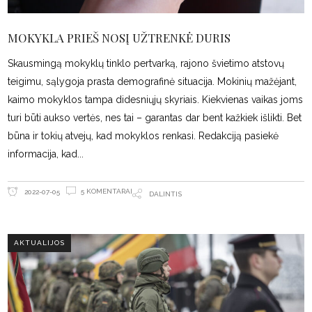
MOKYKLA PRIEŠ NOSĮ UŽTRENKĖ DURIS
Skausmingą mokyklų tinklo pertvarką, rajono švietimo atstovų
teigimu, sąlygoja prasta demografinė situacija. Mokinių mažėjant,
kaimo mokyklos tampa didesniųjų skyriais. Kiekvienas vaikas joms
turi būti aukso vertės, nes tai – garantas dar bent kažkiek išlikti. Bet
būna ir tokių atvejų, kad mokyklos renkasi. Redakciją pasiekė
informacija, kad
5 KOMENTARAI
2022-07-05
DALINTIS
AKTUALIJOS