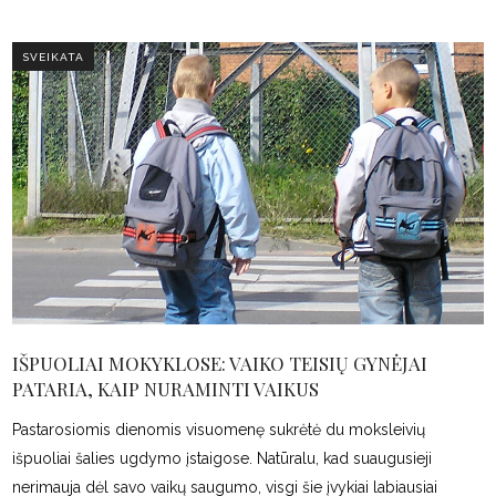
SVEIKATA
IŠPUOLIAI MOKYKLOSE: VAIKO TEISIŲ GYNĖJAI
PATARIA, KAIP NURAMINTI VAIKUS
Pastarosiomis dienomis visuomenę sukrėtė du moksleivių
išpuoliai šalies ugdymo įstaigose. Natūralu, kad suaugusieji
nerimauja dėl savo vaikų saugumo, visgi šie įvykiai labiausiai