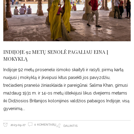
INDIJOJE 92 METŲ SENOLĖ PAGALIAU EINA Į
MOKYKLĄ
Indijoje 92 metų prosenelė išmoko skaityti ir rašyti, pirmą kartą
nuėjusi į mokyklą ir įkvėpusi kitus pasekti jos pavyzdžiu,
trečiadienį pranešė žiniasklaida ir pareigūnai. Salima Khan, gimusi
maždaug 1931 m. ir 14-os metų ištekėjusi likus dvejiems metams
iki Didžiosios Britanijos kolonijinės valdžios pabaigos Indijoje, visą
gyvenimą
0 KOMENTARŲ
2023-09-27
DALINTIS