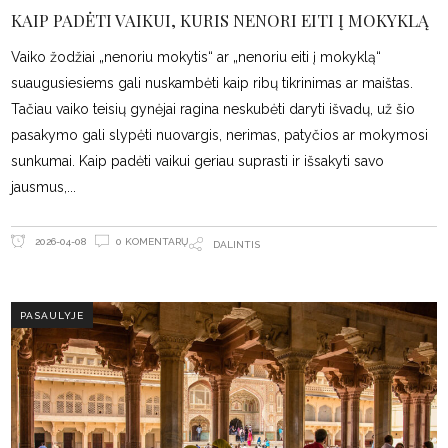
KAIP PADĖTI VAIKUI, KURIS NENORI EITI Į MOKYKLĄ
Vaiko žodžiai „nenoriu mokytis“ ar „nenoriu eiti į mokyklą“
suaugusiesiems gali nuskambėti kaip ribų tikrinimas ar maištas.
Tačiau vaiko teisių gynėjai ragina neskubėti daryti išvadų, už šio
pasakymo gali slypėti nuovargis, nerimas, patyčios ar mokymosi
sunkumai. Kaip padėti vaikui geriau suprasti ir išsakyti savo
jausmus,
0 KOMENTARŲ
2026-04-08
DALINTIS
PASAULYJE