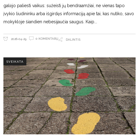
galėjo paliesti vaikus: sužeisti jų bendraamžiai, ne vienas tapo
įvykio liudininku arba išgirdęs informaciją apie tai, kas nutiko, savo
mokykloje šiandien nebesijaučia saugus. Kaip
0 KOMENTARŲ
2026-04-29
DALINTIS
SVEIKATA