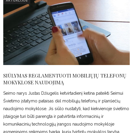
AKTUALIJOS
SIŪLYMAS REGLAMENTUOTI MOBILIŲJŲ TELEFONŲ
MOKYKLOSE NAUDOJIMĄ
Seimo narys Justas Džiugelis ketvirtadienį ketina pateikti Seimui
Švietimo įstatymo pataisas dėl mobiliųjų telefonų ir planšečių
naudojimo mokyklose. Jis siūlo nustatyti, kad kiekvienoje švietimo
įstaigoje turi būti parengta ir patvirtinta informacinių ir
komunikacinių technologijų įrangos naudojimo mokykloje
asmeninėms reikmėms tvarka, kurią tvirtintų mokyklos taryba.