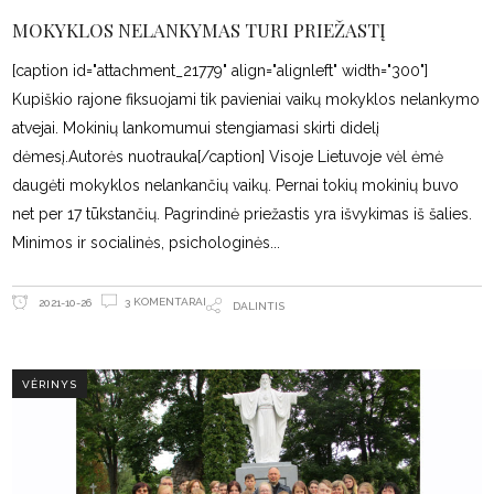
MOKYKLOS NELANKYMAS TURI PRIEŽASTĮ
[caption id="attachment_21779" align="alignleft" width="300"]
Kupiškio rajone fiksuojami tik pavieniai vaikų mokyklos nelankymo
atvejai. Mokinių lankomumui stengiamasi skirti didelį
dėmesį.Autorės nuotrauka[/caption] Visoje Lietuvoje vėl ėmė
daugėti mokyklos nelankančių vaikų. Pernai tokių mokinių buvo
net per 17 tūkstančių. Pagrindinė priežastis yra išvykimas iš šalies.
Minimos ir socialinės, psichologinės
3 KOMENTARAI
2021-10-26
DALINTIS
VĖRINYS