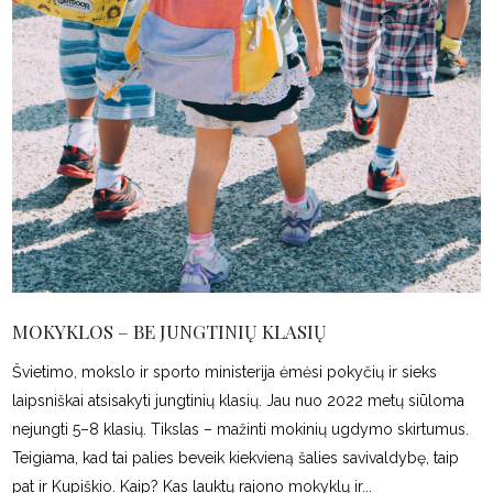
MOKYKLOS – BE JUNGTINIŲ KLASIŲ
Švietimo, mokslo ir sporto ministerija ėmėsi pokyčių ir sieks
laipsniškai atsisakyti jungtinių klasių. Jau nuo 2022 metų siūloma
nejungti 5–8 klasių. Tikslas – mažinti mokinių ugdymo skirtumus.
Teigiama, kad tai palies beveik kiekvieną šalies savivaldybę, taip
pat ir Kupiškio. Kaip? Kas lauktų rajono mokyklų ir