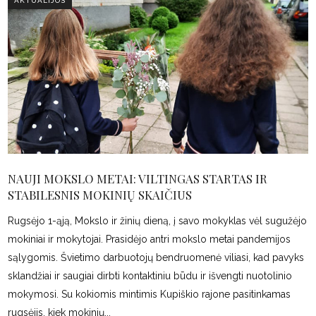
AKTUALIJOS
NAUJI MOKSLO METAI: VILTINGAS STARTAS IR
STABILESNIS MOKINIŲ SKAIČIUS
Rugsėjo 1-ąją, Mokslo ir žinių dieną, į savo mokyklas vėl sugužėjo
mokiniai ir mokytojai. Prasidėjo antri mokslo metai pandemijos
sąlygomis. Švietimo darbuotojų bendruomenė viliasi, kad pavyks
sklandžiai ir saugiai dirbti kontaktiniu būdu ir išvengti nuotolinio
mokymosi. Su kokiomis mintimis Kupiškio rajone pasitinkamas
rugsėjis, kiek mokinių