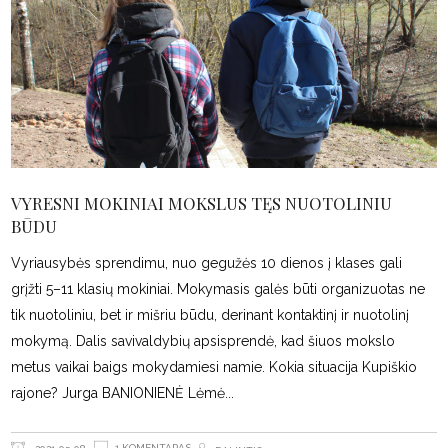
VYRESNI MOKINIAI MOKSLUS TĘS NUOTOLINIU
BŪDU
Vyriausybės sprendimu, nuo gegužės 10 dienos į klases gali
grįžti 5–11 klasių mokiniai. Mokymasis galės būti organizuotas ne
tik nuotoliniu, bet ir mišriu būdu, derinant kontaktinį ir nuotolinį
mokymą. Dalis savivaldybių apsisprendė, kad šiuos mokslo
metus vaikai baigs mokydamiesi namie. Kokia situacija Kupiškio
rajone? Jurga BANIONIENĖ Lėmė
1 KOMENTARAS