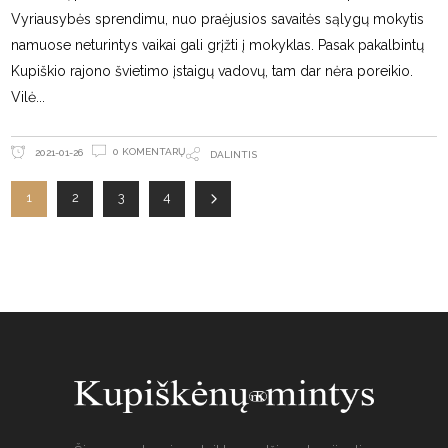
Vyriausybės sprendimu, nuo praėjusios savaitės sąlygų mokytis
namuose neturintys vaikai gali grįžti į mokyklas. Pasak pakalbintų
Kupiškio rajono švietimo įstaigų vadovų, tam dar nėra poreikio.
Vilė
0 KOMENTARŲ
2021-01-26
DALINTIS
1
2
3
4