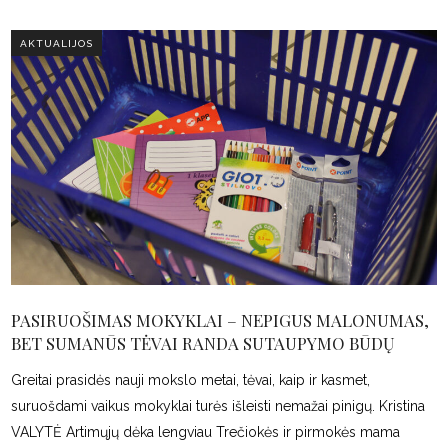
AKTUALIJOS
PASIRUOŠIMAS MOKYKLAI – NEPIGUS MALONUMAS,
BET SUMANŪS TĖVAI RANDA SUTAUPYMO BŪDŲ
Greitai prasidės nauji mokslo metai, tėvai, kaip ir kasmet,
suruošdami vaikus mokyklai turės išleisti nemažai pinigų. Kristina
VALYTĖ Artimųjų dėka lengviau Trečiokės ir pirmokės mama