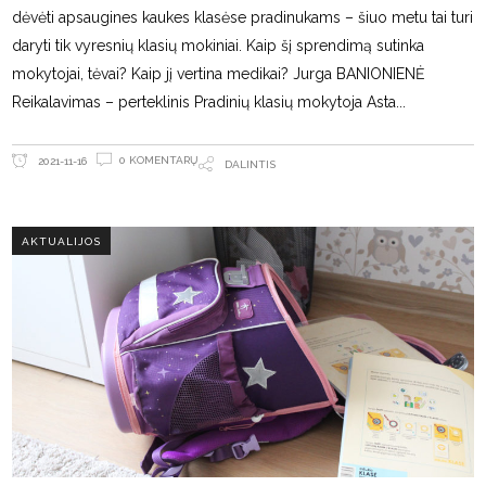
dėvėti apsaugines kaukes klasėse pradinukams – šiuo metu tai turi
daryti tik vyresnių klasių mokiniai. Kaip šį sprendimą sutinka
mokytojai, tėvai? Kaip jį vertina medikai? Jurga BANIONIENĖ
Reikalavimas – perteklinis Pradinių klasių mokytoja Asta
0 KOMENTARŲ
2021-11-16
DALINTIS
AKTUALIJOS