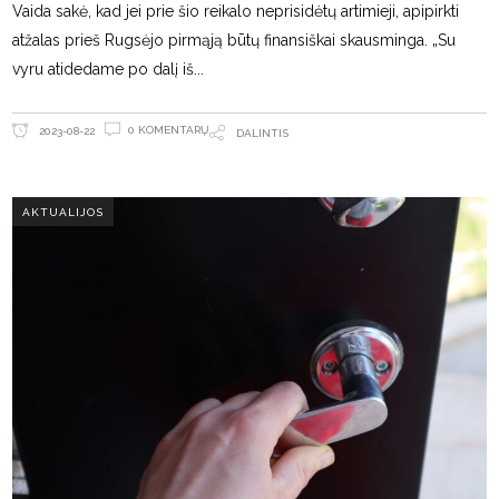
Vaida sakė, kad jei prie šio reikalo neprisidėtų artimieji, apipirkti
atžalas prieš Rugsėjo pirmąją būtų finansiškai skausminga. „Su
vyru atidedame po dalį iš
0 KOMENTARŲ
2023-08-22
DALINTIS
AKTUALIJOS