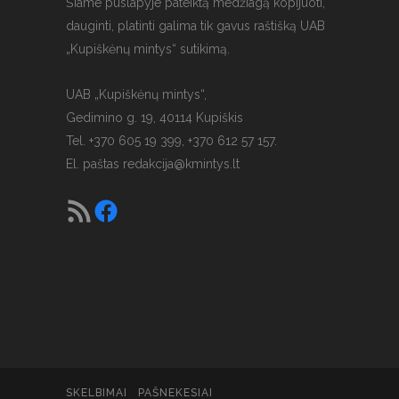
Šiame puslapyje pateiktą medžiagą kopijuoti,
dauginti, platinti galima tik gavus raštišką UAB
„Kupiškėnų mintys“ sutikimą.
UAB „Kupiškėnų mintys“,
Gedimino g. 19, 40114 Kupiškis
Tel. +370 605 19 399, +370 612 57 157.
El. paštas
redakcija@kmintys.lt
SKELBIMAI
PAŠNEKESIAI