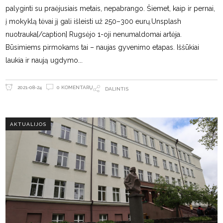
palyginti su praėjusiais metais, nepabrango. Šiemet, kaip ir pernai,
į mokyklą tėvai jį gali išleisti už 250–300 eurų.Unsplash
nuotrauka[/caption] Rugsėjo 1-oji nenumaldomai artėja.
Būsimiems pirmokams tai – naujas gyvenimo etapas. Iššūkiai
laukia ir naują ugdymo
0 KOMENTARŲ
2021-08-24
DALINTIS
AKTUALIJOS