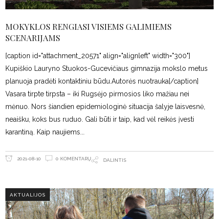
MOKYKLOS RENGIASI VISIEMS GALIMIEMS
SCENARIJAMS
[caption id="attachment_20571" align="alignleft" width="300"]
Kupiškio Lauryno Stuokos-Gucevičiaus gimnazija mokslo metus
planuoja pradėti kontaktiniu būdu.Autorės nuotrauka[/caption]
Vasara tirpte tirpsta – iki Rugsėjo pirmosios liko mažiau nei
mėnuo. Nors šiandien epidemiologinė situacija šalyje laisvesnė,
neaišku, koks bus ruduo. Gali būti ir taip, kad vėl reikės įvesti
karantiną. Kaip naujiems
0 KOMENTARŲ
2021-08-10
DALINTIS
AKTUALIJOS