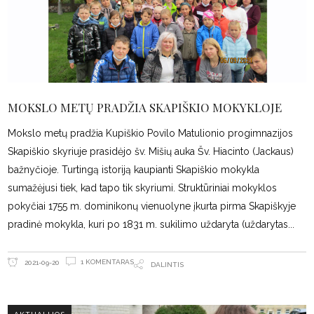
MOKSLO METŲ PRADŽIA SKAPIŠKIO MOKYKLOJE
Mokslo metų pradžia Kupiškio Povilo Matulionio progimnazijos
Skapiškio skyriuje prasidėjo šv. Mišių auka Šv. Hiacinto (Jackaus)
bažnyčioje. Turtingą istoriją kaupianti Skapiškio mokykla
sumažėjusi tiek, kad tapo tik skyriumi. Struktūriniai mokyklos
pokyčiai 1755 m. dominikonų vienuolyne įkurta pirma Skapiškyje
pradinė mokykla, kuri po 1831 m. sukilimo uždaryta (uždarytas
1 KOMENTARAS
2021-09-20
DALINTIS