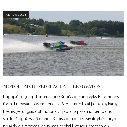
AKTUALIJOS
MOTORLAIVIŲ FEDERACIJAI – LENGVATOS
Rugpjūčio 13–14 dienomis prie Kupiškio marių vyks F2 vandens
formulių pasaulio čempionatas. Stipriausi pilotai jau šeštą kartą
Lietuvoje rungsis dėl motorlaivių sporto pasaulio čempiono
vardo. Gegužės 26 dienos Kupiškio rajono savivaldybės tarybos
posėdyje svarstytas klausimas atleisti Lietuvos motorlaivių