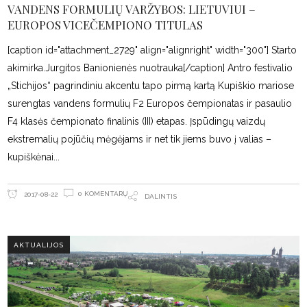
VANDENS FORMULIŲ VARŽYBOS: LIETUVIUI –
EUROPOS VICEČEMPIONO TITULAS
[caption id="attachment_2729" align="alignright" width="300"] Starto
akimirka.Jurgitos Banionienės nuotrauka[/caption] Antro festivalio
„Stichijos“ pagrindiniu akcentu tapo pirmą kartą Kupiškio mariose
surengtas vandens formulių F2 Europos čempionatas ir pasaulio
F4 klasės čempionato finalinis (III) etapas. Įspūdingų vaizdų
ekstremalių pojūčių mėgėjams ir net tik jiems buvo į valias –
kupiškėnai
0 KOMENTARŲ
2017-08-22
DALINTIS
AKTUALIJOS