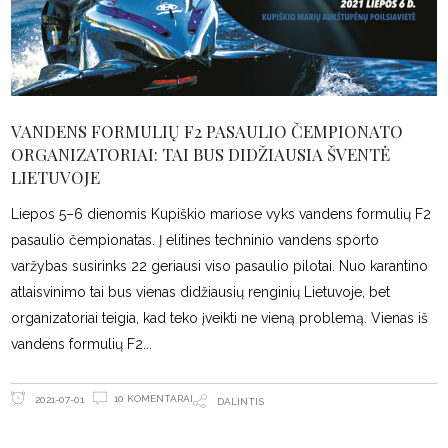
VANDENS FORMULIŲ F2 PASAULIO ČEMPIONATO
ORGANIZATORIAI: TAI BUS DIDŽIAUSIA ŠVENTĖ
LIETUVOJE
Liepos 5–6 dienomis Kupiškio mariose vyks vandens formulių F2
pasaulio čempionatas. Į elitines techninio vandens sporto
varžybas susirinks 22 geriausi viso pasaulio pilotai. Nuo karantino
atlaisvinimo tai bus vienas didžiausių renginių Lietuvoje, bet
organizatoriai teigia, kad teko įveikti ne vieną problemą. Vienas iš
vandens formulių F2
10 KOMENTARAI
2021-07-01
DALINTIS