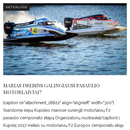
AKTUALIJOS
MARIAS DREBINS GALINGIAUSI PASAULIO
MOTORLAIVIAI?
[caption id="attachment_18822" align="alignleft" width="300"]
Svarstoma liepą Kupiškio mariose surengti motorlaivių F2
pasaulio čempionato etapą.Organizatorių nuotrauka[/caption] Į
Kupiškį 2017 metais su motorlaivių F2 Europos čempionatu atėję