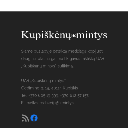
Šiame puslapyje pateiktą medžiagą kopijuoti,
dauginti, platinti galima tik gavus raštišką UAB
„Kupiškėnų mintys“ sutikimą.
UAB „Kupiškėnų mintys“,
Gedimino g. 19, 40114 Kupiškis
Tel. +370 605 19 399, +370 612 57 157.
El. paštas
redakcija@kmintys.lt