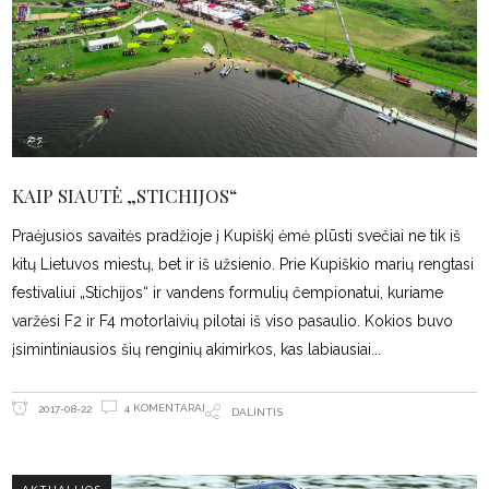
KAIP SIAUTĖ „STICHIJOS“
Praėjusios savaitės pradžioje į Kupiškį ėmė plūsti svečiai ne tik iš
kitų Lietuvos miestų, bet ir iš užsienio. Prie Kupiškio marių rengtasi
festivaliui „Stichijos“ ir vandens formulių čempionatui, kuriame
varžėsi F2 ir F4 motorlaivių pilotai iš viso pasaulio. Kokios buvo
įsimintiniausios šių renginių akimirkos, kas labiausiai
4 KOMENTARAI
2017-08-22
DALINTIS