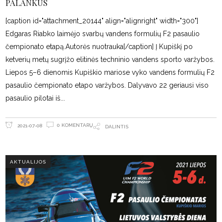
PALANKUS
[caption id="attachment_20144" align="alignright" width="300"]
Edgaras Riabko laimėjo svarbų vandens formulių F2 pasaulio
čempionato etapą.Autorės nuotrauka[/caption] Į Kupiškį po
ketverių metų sugrįžo elitinės techninio vandens sporto varžybos.
Liepos 5–6 dienomis Kupiškio mariose vyko vandens formulių F2
pasaulio čempionato etapo varžybos. Dalyvavo 22 geriausi viso
pasaulio pilotai iš
0 KOMENTARŲ
2021-07-08
DALINTIS
AKTUALIJOS