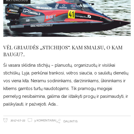
AKTUALIJOS
VĖL GRIAUDĖS „STICHIJOS“. KAM SMALSU, O KAM
BAUGU?..
Ši vasara sklidina stichijų – planuotų, organizuotų ir visiškai
stichiškų. Lyja, perkūnai trankosi, vėtros siaučia, o saulėtų dienelių
vos viena kita. Neramu sodininkams, daržininkams, ūkininkams ir
kitiems gamtos turtų naudotojams. Tik pramogų mėgėjai
pernelyg nesibaimina, galima dar ištaikyti progų ir pasimaudyti, ir
paiškylauti, ir pažvejoti. Ada
3 KOMENTARAI
2017-07-22
DALINTIS