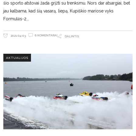
šio sporto atstovai žada grįžti su trenksmu. Nors dar atsargiai, bet
jau kalbama, kad šią vasarą, liepą, Kupiškio mariose vyks
Formulės-2
6 KOMENTARAI
2021-04-03
DALINTIS
AKTUALIJOS