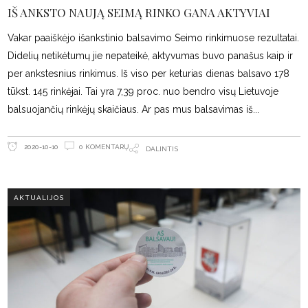
IŠ ANKSTO NAUJĄ SEIMĄ RINKO GANA AKTYVIAI
Vakar paaiškėjo išankstinio balsavimo Seimo rinkimuose rezultatai.
Didelių netikėtumų jie nepateikė, aktyvumas buvo panašus kaip ir
per ankstesnius rinkimus. Iš viso per keturias dienas balsavo 178
tūkst. 145 rinkėjai. Tai yra 7,39 proc. nuo bendro visų Lietuvoje
balsuojančių rinkėjų skaičiaus. Ar pas mus balsavimas iš
0 KOMENTARŲ
2020-10-10
DALINTIS
AKTUALIJOS