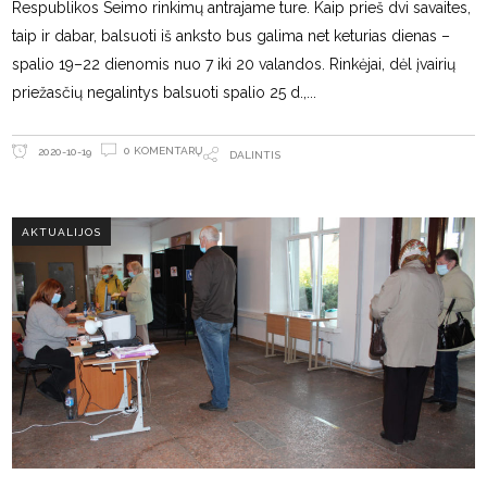
Respublikos Seimo rinkimų antrajame ture. Kaip prieš dvi savaites,
taip ir dabar, balsuoti iš anksto bus galima net keturias dienas –
spalio 19–22 dienomis nuo 7 iki 20 valandos. Rinkėjai, dėl įvairių
priežasčių negalintys balsuoti spalio 25 d.,
0 KOMENTARŲ
2020-10-19
DALINTIS
AKTUALIJOS