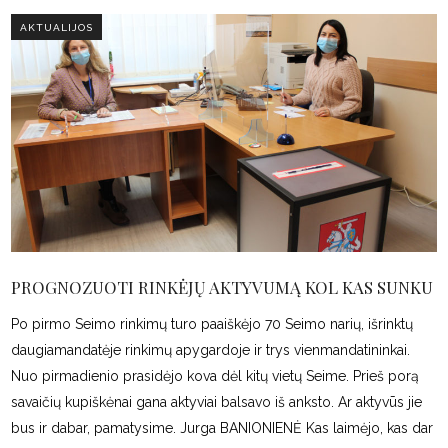
AKTUALIJOS
PROGNOZUOTI RINKĖJŲ AKTYVUMĄ KOL KAS SUNKU
Po pirmo Seimo rinkimų turo paaiškėjo 70 Seimo narių, išrinktų
daugiamandatėje rinkimų apygardoje ir trys vienmandatininkai.
Nuo pirmadienio prasidėjo kova dėl kitų vietų Seime. Prieš porą
savaičių kupiškėnai gana aktyviai balsavo iš anksto. Ar aktyvūs jie
bus ir dabar, pamatysime. Jurga BANIONIENĖ Kas laimėjo, kas dar