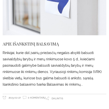
APIE IŠANKSTINĮ BALSAVIMĄ
Rinkėjai, kurie dėl įvairių priežasčių negalės atvykti balsuoti
savivaldybių tarybų ir merų rinkimuose kovo 5 d., kviečiami
pasinaudoti galimybe balsuoti savivaldybių tarybų ir merų
rinkimuose iki rinkimų dienos. Vyriausioji rinkimų komisija (VRK)
skelbia vietų, kuriose bus galima balsuoti iš anksto, sąrašą.
Išankstinio balsavimo tvarka Balsavimas iki rinkimų
0 KOMENTARŲ
2023-02-27
DALINTIS