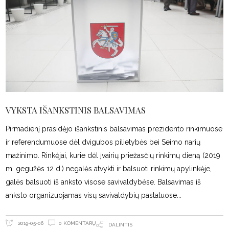
VYKSTA IŠANKSTINIS BALSAVIMAS
Pirmadienį prasidėjo išankstinis balsavimas prezidento rinkimuose
ir referendumuose dėl dvigubos pilietybės bei Seimo narių
mažinimo. Rinkėjai, kurie dėl įvairių priežasčių rinkimų dieną (2019
m. gegužės 12 d.) negalės atvykti ir balsuoti rinkimų apylinkėje,
galės balsuoti iš anksto visose savivaldybėse. Balsavimas iš
anksto organizuojamas visų savivaldybių pastatuose
0 KOMENTARŲ
2019-05-06
DALINTIS