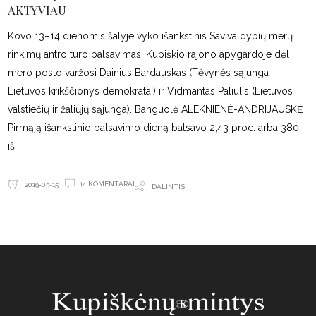
AKTYVIAU
Kovo 13–14 dienomis šalyje vyko išankstinis Savivaldybių merų
rinkimų antro turo balsavimas. Kupiškio rajono apygardoje dėl
mero posto varžosi Dainius Bardauskas (Tėvynės sąjunga –
Lietuvos krikščionys demokratai) ir Vidmantas Paliulis (Lietuvos
valstiečių ir žaliųjų sąjunga). Banguolė ALEKNIENĖ-ANDRIJAUSKĖ
Pirmąją išankstinio balsavimo dieną balsavo 2,43 proc. arba 380
iš
14 KOMENTARAI
2019-03-15
DALINTIS