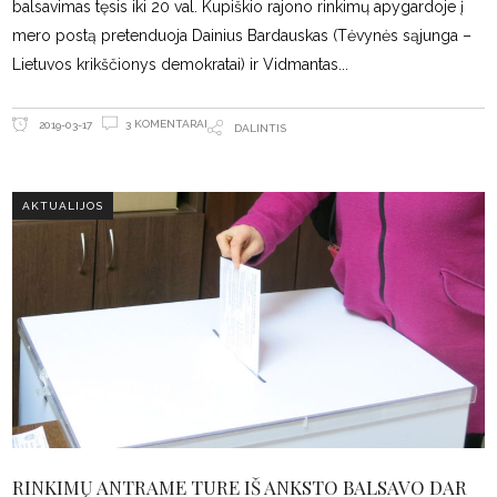
balsavimas tęsis iki 20 val. Kupiškio rajono rinkimų apygardoje į
mero postą pretenduoja Dainius Bardauskas (Tėvynės sąjunga –
Lietuvos krikščionys demokratai) ir Vidmantas
3 KOMENTARAI
2019-03-17
DALINTIS
AKTUALIJOS
RINKIMŲ ANTRAME TURE IŠ ANKSTO BALSAVO DAR