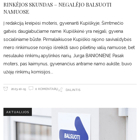
RINKĖJOS SKUNDAS – NEGALĖJO BALSUOTI
NAMUOSE
Į redakciją kreipėsi moteris, gyvenanti Kupiškyje, Šimtmečio
gatvės daugiabučiame name. Kupiškėnė yra neįgali, gyvena
socialiniame būste. Pirmalaikiuose Kupiškio rajono savivaldybės
mero rinkimuose norėjo išreikšti savo pilietinę valią namuose, bet
nesulaukė rinkimų apylinkės narių. Jurga BANIONIENĖ Pasak
moters, pas kaimynus, gyvenančius antrame namo aukšte, buvo
užėję rinkimų komisijos
0 KOMENTARŲ
2023-10-15
DALINTIS
AKTUALIJOS