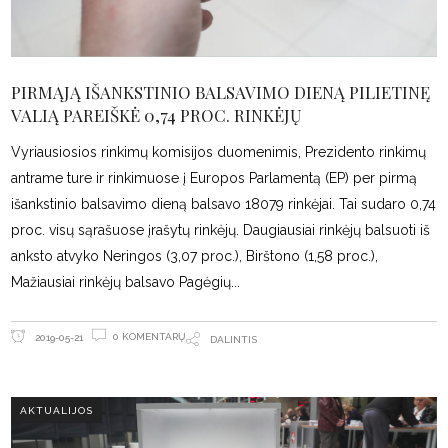
PIRMĄJĄ IŠANKSTINIO BALSAVIMO DIENĄ PILIETINĘ
VALIĄ PAREIŠKĖ 0,74 PROC. RINKĖJŲ
Vyriausiosios rinkimų komisijos duomenimis, Prezidento rinkimų
antrame ture ir rinkimuose į Europos Parlamentą (EP) per pirmą
išankstinio balsavimo dieną balsavo 18079 rinkėjai. Tai sudaro 0,74
proc. visų sąrašuose įrašytų rinkėjų. Daugiausiai rinkėjų balsuoti iš
anksto atvyko Neringos (3,07 proc.), Birštono (1,58 proc.),
Mažiausiai rinkėjų balsavo Pagėgių
0 KOMENTARŲ
2019-05-21
DALINTIS
AKTUALIJOS