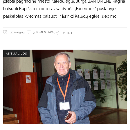
įžiebta pagrindinė miesto Kalėdų eglė. Jurga BANIONIENĖ Ragina
balsuoti Kupiškio rajono savivaldybės „Facebook“ puslapyje
paskelbtas kvietimas balsuoti ir išrinkti Kalėdų eglės įžiebimo
3 KOMENTARAI
2025-09-19
DALINTIS
AKTUALIJOS