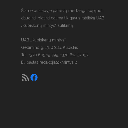
Šiame puslapyje pateiktą medžiagą kopijuoti,
dauginti, platinti galima tik gavus raštišką UAB
„Kupiškėnų mintys“ sutikimą.
UAB „Kupiškėnų mintys“,
Gedimino g. 19, 40114 Kupiškis
Tel. +370 605 19 399, +370 612 57 157.
El. paštas
redakcija@kmintys.lt