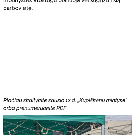
motinystės atostogų planuoja vėl sugrįžti į šią
darbovietę.
Plačiau skaitykite sausio 12 d. „Kupiškėnų mintyse“
arba prenumeruokite PDF