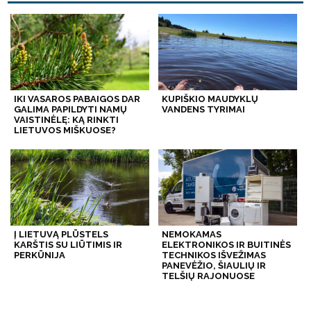
IKI VASAROS PABAIGOS DAR
KUPIŠKIO MAUDYKLŲ
GALIMA PAPILDYTI NAMŲ
VANDENS TYRIMAI
VAISTINĖLĘ: KĄ RINKTI
LIETUVOS MIŠKUOSE?
Į LIETUVĄ PLŪSTELS
NEMOKAMAS
KARŠTIS SU LIŪTIMIS IR
ELEKTRONIKOS IR BUITINĖS
PERKŪNIJA
TECHNIKOS IŠVEŽIMAS
PANEVĖŽIO, ŠIAULIŲ IR
TELŠIŲ RAJONUOSE