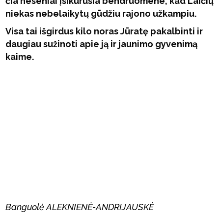
čia neseniai įsikūrusia bendruomene, kad Laičių
niekas nebelaikytų gūdžiu rajono užkampiu.
Visa tai išgirdus kilo noras Jūratę pakalbinti ir
daugiau sužinoti apie ją ir jaunimo gyvenimą
kaime.
Banguolė ALEKNIENĖ-ANDRIJAUSKĖ