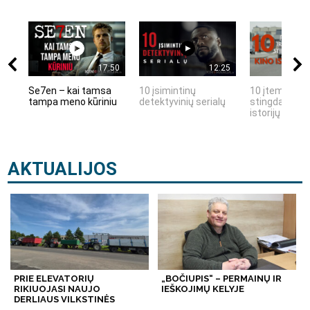
17:50
12:25
Se7en – kai tamsa
10 įsimintinų
10 įtemptų, k
tampa meno kūriniu
detektyvinių serialų
stingdančių k
istorijų
AKTUALIJOS
PRIE ELEVATORIŲ
„BOČIUPIS“ – PERMAINŲ IR
RIKIUOJASI NAUJO
IEŠKOJIMŲ KELYJE
DERLIAUS VILKSTINĖS