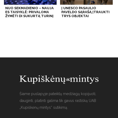
NUO SEKMADIENIO – NAUJA
Į UNESCO PASAULIO
ES TAISYKLĖ: PRIVALOMA
PAVELDO SĄRAŠĄ ĮTRAUKTI
ŽYMĖTI DI SUKURTĄ TURINĮ
TRYS OBJEKTAI
Šiame puslapyje pateiktą medžiagą kopijuoti,
dauginti, platinti galima tik gavus raštišką UAB
„Kupiškėnų mintys“ sutikimą.