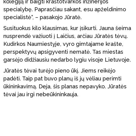
kolegiją ir baigti kraštotvarkos inžinerijos
specialybę. Paprasčiau sakant, esu apželdinimo
specialistė“, – pasakojo Jūratė.
Susituokus kilo klausimas, kur įsikurti. Jauna šeima
nusprendė važiuoti į Laičius, arčiau Jūratės tėvų.
Kudirkos Naumiestyje, vyro gimtajame krašte,
perspektyvų apsigyventi nematė. Tas miestas
garsėjo didžiausiu nedarbo lygiu visoje Lietuvoje.
Jūratės tėvai turėjo pieno ūkį. Jiems reikėjo
padėti. Taip pat buvo planų iš jų vėliau perimti
ūkininkavimą. Deja, šis planas nepavyko. Jūratės
tėvai jau irgi nebeūkininkauja.