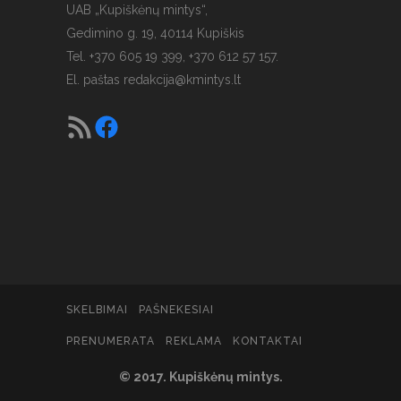
UAB „Kupiškėnų mintys“,
Gedimino g. 19, 40114 Kupiškis
Tel. +370 605 19 399, +370 612 57 157.
El. paštas
redakcija@kmintys.lt
SKELBIMAI
PAŠNEKESIAI
PRENUMERATA
REKLAMA
KONTAKTAI
© 2017. Kupiškėnų mintys.