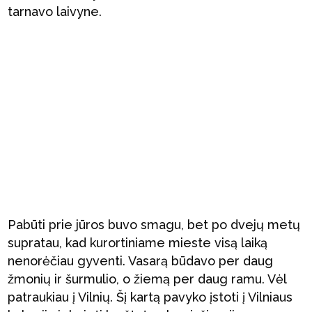
tarnavo laivyne.
Pabūti prie jūros buvo smagu, bet po dvejų metų
supratau, kad kurortiniame mieste visą laiką
nenorėčiau gyventi. Vasarą būdavo per daug
žmonių ir šurmulio, o žiemą per daug ramu. Vėl
patraukiau į Vilnių. Šį kartą pavyko įstoti į Vilniaus