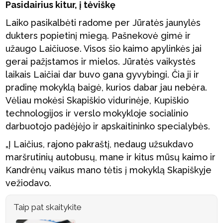
Pasidairius kitur, į tėviškę
Laiko pasikalbėti radome per Jūratės jaunylės
dukters popietinį miegą. Pašnekovė gimė ir
užaugo Laičiuose. Visos šio kaimo apylinkės jai
gerai pažįstamos ir mielos. Jūratės vaikystės
laikais Laičiai dar buvo gana gyvybingi. Čia ji ir
pradinę mokyklą baigė, kurios dabar jau nebėra.
Vėliau mokėsi Skapiškio vidurinėje, Kupiškio
technologijos ir verslo mokykloje socialinio
darbuotojo padėjėjo ir apskaitininko specialybės.
„Į Laičius, rajono pakraštį, nedaug užsukdavo
maršrutinių autobusų, mane ir kitus mūsų kaimo ir
Kandrėnų vaikus mano tėtis į mokyklą Skapiškyje
vežiodavo.
Taip pat skaitykite