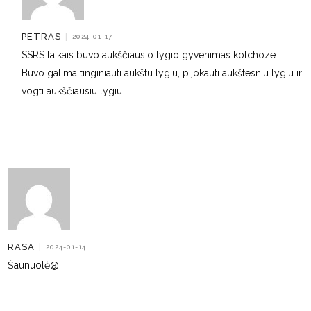
PETRAS
|
2024-01-17
SSRS laikais buvo aukščiausio lygio gyvenimas kolchoze.
Buvo galima tinginiauti aukštu lygiu, pijokauti aukštesniu lygiu ir
vogti aukščiausiu lygiu.
RASA
|
2024-01-14
Šaunuolė@