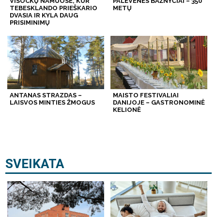
VISOCKŲ NAMUOSE, KUR
PALĖVENĖS BAŽNYČIAI – 350
TEBESKLANDO PRIEŠKARIO
METŲ
DVASIA IR KYLA DAUG
PRISIMINIMŲ
ANTANAS STRAZDAS –
MAISTO FESTIVALIAI
LAISVOS MINTIES ŽMOGUS
DANIJOJE – GASTRONOMINĖ
KELIONĖ
SVEIKATA