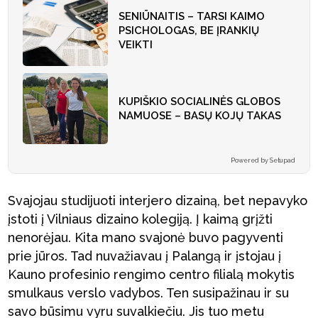
SENIŪNAITIS – TARSI KAIMO
PSICHOLOGAS, BE ĮRANKIŲ
VEIKTI
KUPIŠKIO SOCIALINĖS GLOBOS
NAMUOSE – BASŲ KOJŲ TAKAS
Powered by Setupad
Svajojau studijuoti interjero dizainą, bet nepavyko
įstoti į Vilniaus dizaino kolegiją. Į kaimą grįžti
nenorėjau. Kita mano svajonė buvo pagyventi
prie jūros. Tad nuvažiavau į Palangą ir įstojau į
Kauno profesinio rengimo centro filialą mokytis
smulkaus verslo vadybos. Ten susipažinau ir su
savo būsimu vyru suvalkiečiu. Jis tuo metu