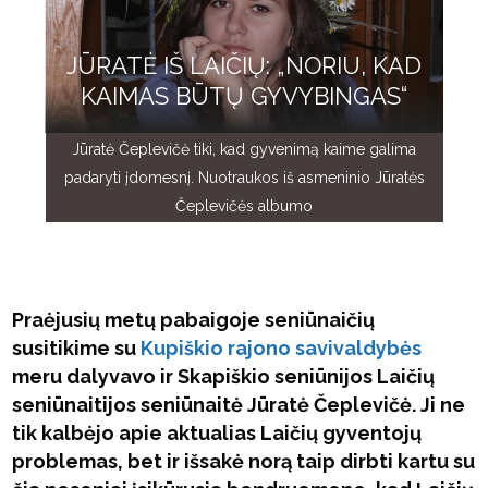
JŪRATĖ IŠ LAIČIŲ: „NORIU, KAD
KAIMAS BŪTŲ GYVYBINGAS“
Jūratė Čeplevičė tiki, kad gyvenimą kaime galima
padaryti įdomesnį. Nuotraukos iš asmeninio Jūratės
Čeplevičės albumo
Praėjusių metų pabaigoje seniūnaičių
susitikime su
Kupiškio rajono savivaldybės
meru dalyvavo ir Skapiškio seniūnijos Laičių
seniūnaitijos seniūnaitė Jūratė Čeplevičė. Ji ne
tik kalbėjo apie aktualias Laičių gyventojų
problemas, bet ir išsakė norą taip dirbti kartu su