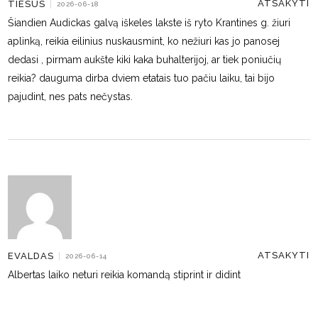
ATSAKYTI
TIESUS
|
2026-06-18
Šiandien Audickas galvą iškeles lakste iš ryto Krantines g. žiuri
aplinką, reikia eilinius nuskausmint, ko nežiuri kas jo panosej
dedasi , pirmam aukšte kiki kaka buhalterijoj, ar tiek poniučių
reikia? dauguma dirba dviem etatais tuo pačiu laiku, tai bijo
pajudint, nes pats nečystas.
ATSAKYTI
EVALDAS
|
2026-06-14
Albertas laiko neturi reikia komandą stiprint ir didint