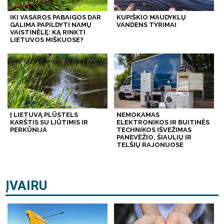
IKI VASAROS PABAIGOS DAR
KUPIŠKIO MAUDYKLŲ
GALIMA PAPILDYTI NAMŲ
VANDENS TYRIMAI
VAISTINĖLĘ: KĄ RINKTI
LIETUVOS MIŠKUOSE?
Į LIETUVĄ PLŪSTELS
NEMOKAMAS
KARŠTIS SU LIŪTIMIS IR
ELEKTRONIKOS IR BUITINĖS
PERKŪNIJA
TECHNIKOS IŠVEŽIMAS
PANEVĖŽIO, ŠIAULIŲ IR
TELŠIŲ RAJONUOSE
ĮVAIRU