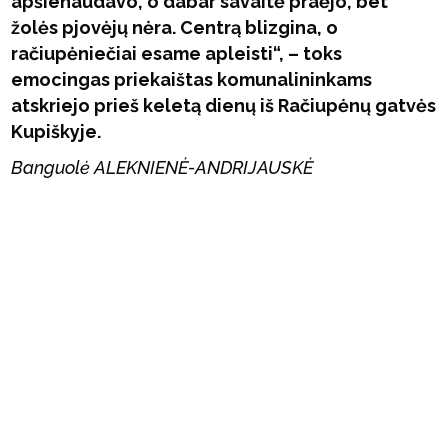
apšienaudavo, o dabar savaitė praėjo, bet
žolės pjovėjų nėra. Centrą blizgina, o
račiupėniečiai esame apleisti“, – toks
emocingas priekaištas komunalininkams
atskriejo prieš keletą dienų iš Račiupėnų gatvės
Kupiškyje.
Banguolė ALEKNIENĖ-ANDRIJAUSKĖ