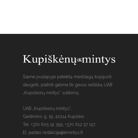
Šiame puslapyje pateiktą medžiagą kopijuoti,
dauginti, platinti galima tik gavus raštišką UAB
„Kupiškėnų mintys“ sutikimą.
UAB „Kupiškėnų mintys“,
Gedimino g. 19, 40114 Kupiškis
Tel. +370 605 19 399, +370 612 57 157.
El. paštas
redakcija@kmintys.lt