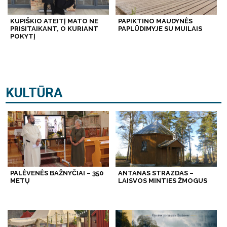
KUPIŠKIO ATEITĮ MATO NE
PAPIKTINO MAUDYNĖS
PRISITAIKANT, O KURIANT
PAPLŪDIMYJE SU MUILAIS
POKYTĮ
KULTŪRA
PALĖVENĖS BAŽNYČIAI – 350
ANTANAS STRAZDAS –
METŲ
LAISVOS MINTIES ŽMOGUS