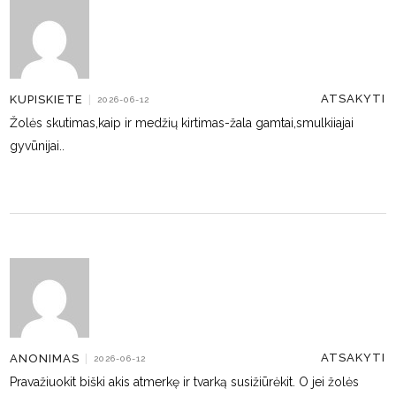
ATSAKYTI
KUPISKIETE
|
2026-06-12
Žolės skutimas,kaip ir medžių kirtimas-žala gamtai,smulkiiajai
gyvūnijai..
ATSAKYTI
ANONIMAS
|
2026-06-12
Pravažiuokit biški akis atmerkę ir tvarką susižiūrėkit. O jei žolės