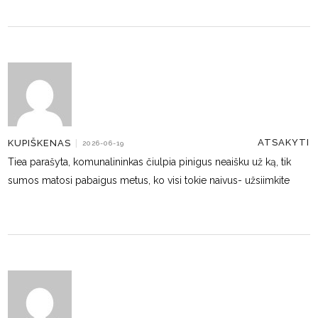
ATSAKYTI
KUPIŠKENAS
|
2026-06-19
Tiea parašyta, komunalininkas čiulpia pinigus neaišku už ką, tik
sumos matosi pabaigus metus, ko visi tokie naivus- užsiimkite