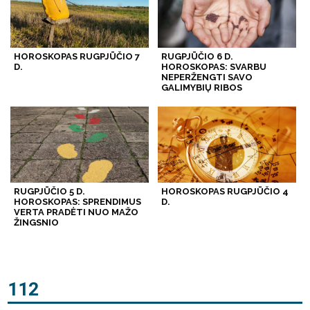
HOROSKOPAS RUGPJŪČIO 7
RUGPJŪČIO 6 D.
D.
HOROSKOPAS: SVARBU
NEPERŽENGTI SAVO
GALIMYBIŲ RIBOS
RUGPJŪČIO 5 D.
HOROSKOPAS RUGPJŪČIO 4
HOROSKOPAS: SPRENDIMUS
D.
VERTA PRADĖTI NUO MAŽO
ŽINGSNIO
112