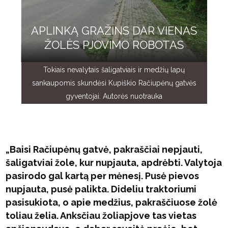
APLINKĄ GRAŽINS DAR VIENAS
ŽOLĖS PJOVIMO ROBOTAS
Tokiais nevalytais šaligatviais ir medžių lapų
sankaupomis skundėsi Kupiškio Račiupėnų gatvės
gyventojai. Autorės nuotrauka
„Baisi Račiupėnų gatvė, pakraščiai nepjauti,
šaligatviai žole, kur nupjauta, apdrėbti. Valytoja
pasirodo gal kartą per mėnesį. Pusė pievos
nupjauta, pusė palikta. Dideliu traktoriumi
pasisukiota, o apie medžius, pakraščiuose žolė
toliau želia. Anksčiau žoliapjove tas vietas