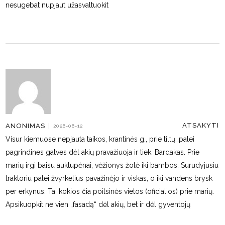
nesugebat nupjaut užasvaltuokit
ATSAKYTI
ANONIMAS
|
2026-06-12
Visur kiemuose nepjauta taikos, krantinės g., prie tiltų…palei
pagrindines gatves dėl akių pravažiuoja ir tiek. Bardakas. Prie
marių irgi baisu auktupėnai, vėžionys žolė iki bambos. Surudyjusiu
traktoriu palei žvyrkelius pavažinėjo ir viskas, o iki vandens brysk
per erkynus. Tai kokios čia poilsinės vietos (oficialios) prie marių.
Apsikuopkit ne vien „fasadą“ dėl akių, bet ir dėl gyventojų