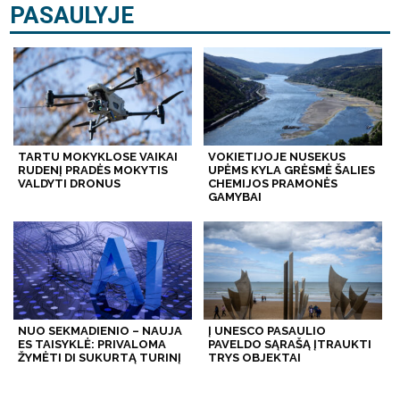
PASAULYJE
TARTU MOKYKLOSE VAIKAI
VOKIETIJOJE NUSEKUS
RUDENĮ PRADĖS MOKYTIS
UPĖMS KYLA GRĖSMĖ ŠALIES
VALDYTI DRONUS
CHEMIJOS PRAMONĖS
GAMYBAI
NUO SEKMADIENIO – NAUJA
Į UNESCO PASAULIO
ES TAISYKLĖ: PRIVALOMA
PAVELDO SĄRAŠĄ ĮTRAUKTI
ŽYMĖTI DI SUKURTĄ TURINĮ
TRYS OBJEKTAI