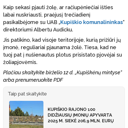
Kaip sekasi pjauti žolę, ar račiupėniečiai išties
labai nuskriausti, praėjusį trečiadienį
pasikalbėjome su UAB „
Kupiškio komunalininkas
“
direktoriumi Albertu Audicku.
Jis patikino, kad visoje teritorijoje, kurią prižiūri jų
įmonė, reguliariai pjaunama žolė. Tiesa, kad ne
tuoj pat į nušienautus plotus prisistato pjovėjai su
žoliapjovėmis.
Plačiau skaitykite birželio 12 d. „Kupiškėnų mintyse“
arba prenumeruokite PDF
Taip pat skaitykite
KUPIŠKIO RAJONO 100
DIDŽIAUSIŲ ĮMONIŲ APYVARTA
2025 M. SIEKĖ 206,9 MLN. EURŲ