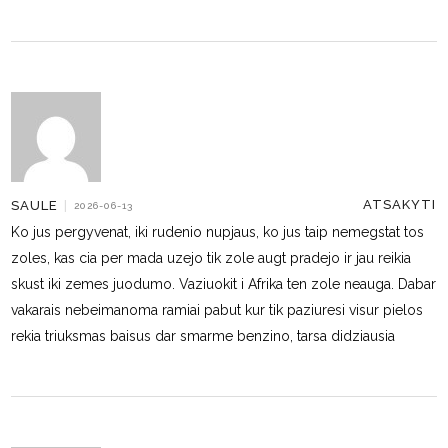
ATSAKYTI
SAULE
|
2026-06-13
Ko jus pergyvenat, iki rudenio nupjaus, ko jus taip nemegstat tos
zoles, kas cia per mada uzejo tik zole augt pradejo ir jau reikia
skust iki zemes juodumo. Vaziuokit i Afrika ten zole neauga. Dabar
vakarais nebeimanoma ramiai pabut kur tik paziuresi visur pielos
rekia triuksmas baisus dar smarme benzino, tarsa didziausia