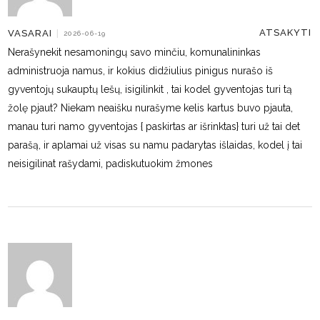
ATSAKYTI
VASARAI
|
2026-06-19
Nerašynekit nesamoningų savo minčiu, komunalininkas
administruoja namus, ir kokius didžiulius pinigus nurašo iš
gyventojų sukauptų lešų, isigilinkit , tai kodel gyventojas turi tą
žolę pjaut? Niekam neaišku nurašyme kelis kartus buvo pjauta,
manau turi namo gyventojas { paskirtas ar išrinktas} turi už tai det
parašą, ir aplamai už visas su namu padarytas išlaidas, kodel į tai
neisigilinat rašydami, padiskutuokim žmones