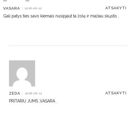
ATSAKYTI
VASARA
|
2026-06-12
Gali patys ties savo kiemais nusipjaut ta žolę ir mažiau skųstis .
ATSAKYTI
ZEDA
|
2026-06-12
PRITARIU JUMS ,VASARA .