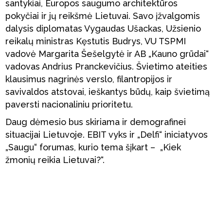
santykiai, Europos saugumo architektūros
pokyčiai ir jų reikšmė Lietuvai. Savo įžvalgomis
dalysis diplomatas Vygaudas Ušackas, Užsienio
reikalų ministras Kęstutis Budrys, VU TSPMI
vadovė Margarita Šešelgytė ir AB „Kauno grūdai“
vadovas Andrius Pranckevičius. Švietimo ateities
klausimus nagrinės verslo, filantropijos ir
savivaldos atstovai, ieškantys būdų, kaip švietimą
paversti nacionaliniu prioritetu.
Daug dėmesio bus skiriama ir demografinei
situacijai Lietuvoje. EBIT vyks ir „Delfi“ iniciatyvos
„Saugu“ forumas, kurio tema šįkart – „Kiek
žmonių reikia Lietuvai?“.