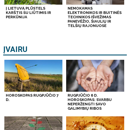
Į LIETUVĄ PLŪSTELS
NEMOKAMAS
KARŠTIS SU LIŪTIMIS IR
ELEKTRONIKOS IR BUITINĖS
PERKŪNIJA
TECHNIKOS IŠVEŽIMAS
PANEVĖŽIO, ŠIAULIŲ IR
TELŠIŲ RAJONUOSE
ĮVAIRU
HOROSKOPAS RUGPJŪČIO 7
RUGPJŪČIO 6 D.
D.
HOROSKOPAS: SVARBU
NEPERŽENGTI SAVO
GALIMYBIŲ RIBOS