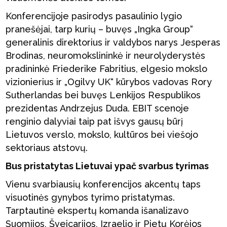
Konferencijoje pasirodys pasaulinio lygio
pranešėjai, tarp kurių – buvęs „Ingka Group“
generalinis direktorius ir valdybos narys Jesperas
Brodinas, neuromokslininkė ir neurolyderystės
pradininkė Friederike Fabritius, elgesio mokslo
vizionierius ir „Ogilvy UK“ kūrybos vadovas Rory
Sutherlandas bei buvęs Lenkijos Respublikos
prezidentas Andrzejus Duda. EBIT scenoje
renginio dalyviai taip pat išvys gausų būrį
Lietuvos verslo, mokslo, kultūros bei viešojo
sektoriaus atstovų.
Bus pristatytas Lietuvai ypač svarbus tyrimas
Vienu svarbiausių konferencijos akcentų taps
visuotinės gynybos tyrimo pristatymas.
Tarptautinė ekspertų komanda išanalizavo
Suomijos, Šveicarijos, Izraelio ir Pietų Korėjos