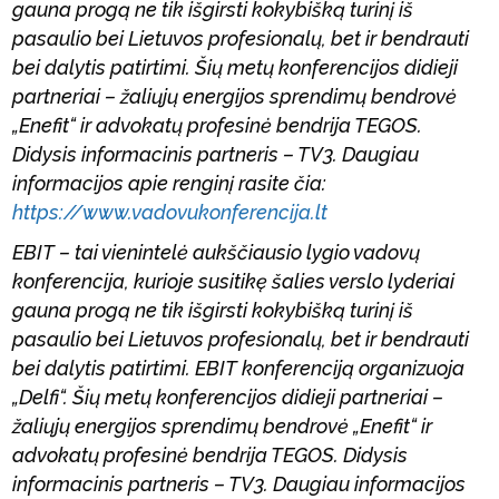
gauna progą ne tik išgirsti kokybišką turinį iš
pasaulio bei Lietuvos profesionalų, bet ir bendrauti
bei dalytis patirtimi. Šių metų konferencijos didieji
partneriai – žaliųjų energijos sprendimų bendrovė
„Enefit“ ir advokatų profesinė bendrija TEGOS.
Didysis informacinis partneris – TV3. Daugiau
informacijos apie renginį rasite čia:
https://www.vadovukonferencija.lt
EBIT – tai vienintelė aukščiausio lygio vadovų
konferencija, kurioje susitikę šalies verslo lyderiai
gauna progą ne tik išgirsti kokybišką turinį iš
pasaulio bei Lietuvos profesionalų, bet ir bendrauti
bei dalytis patirtimi. EBIT konferenciją organizuoja
„Delfi“. Šių metų konferencijos didieji partneriai –
žaliųjų energijos sprendimų bendrovė „Enefit“ ir
advokatų profesinė bendrija TEGOS. Didysis
informacinis partneris – TV3. Daugiau informacijos