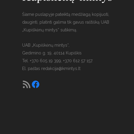
Šiame puslapyje pateiktą medžiagą kopijuoti,
dauginti, platinti galima tik gavus raštišką UAB
„Kupiškėnų mintys“ sutikimą.
UAB „Kupiškėnų mintys“,
Gedimino g. 19, 40114 Kupiškis
Tel. +370 605 19 399, +370 612 57 157.
El. paštas
redakcija@kmintys.lt