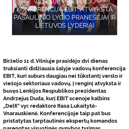
VILNIUJE PRASIDĖJO
KONFERENCIJA EBIT: ATVYKSTA
PASAULINIO LYGIO PRANEŠĖJAI IR
LIETUVOS LYDERIAI
Birželio 11 d. Vilniuje prasidėjo dvi dienas
truksianti didžiausia šalyje vadovų konferencija
EBIT, kuri suburs daugiau nei tūkstantį verslo ir
viešojo sektoriaus vadovų. Į renginį atvyksta ir
buvęs Lenkijos Respublikos prezidentas
Andrzejus Duda, kurį EBIT scenoje kalbins
„Delfi“ vyr. redaktorė Rasa Lukaitytė-
Vnarauskienė. Konferencijoje taip pat bus
pristatytas tarptautinės ekspertų komandos
parengtas visuotinės gynybos tyrimas.