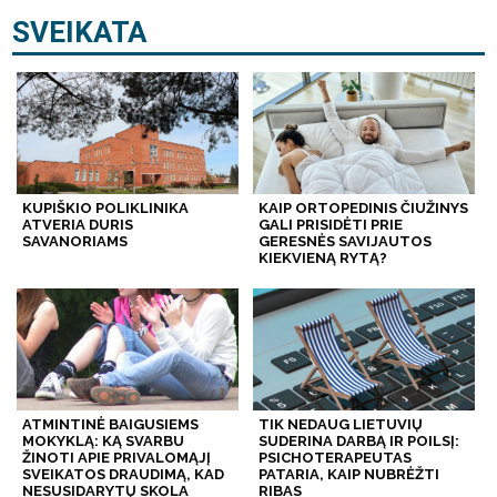
SVEIKATA
KUPIŠKIO POLIKLINIKA
KAIP ORTOPEDINIS ČIUŽINYS
ATVERIA DURIS
GALI PRISIDĖTI PRIE
SAVANORIAMS
GERESNĖS SAVIJAUTOS
KIEKVIENĄ RYTĄ?
ATMINTINĖ BAIGUSIEMS
TIK NEDAUG LIETUVIŲ
MOKYKLĄ: KĄ SVARBU
SUDERINA DARBĄ IR POILSĮ:
ŽINOTI APIE PRIVALOMĄJĮ
PSICHOTERAPEUTAS
SVEIKATOS DRAUDIMĄ, KAD
PATARIA, KAIP NUBRĖŽTI
NESUSIDARYTŲ SKOLA
RIBAS