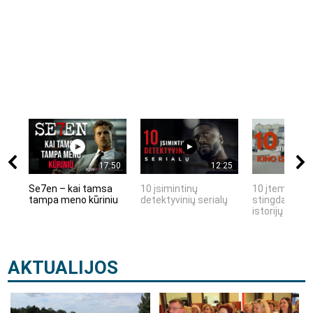
17:50
12:25
Se7en – kai tamsa
10 įsimintinų
10 įtemptų, k
tampa meno kūriniu
detektyvinių serialų
stingdančių k
istorijų
AKTUALIJOS