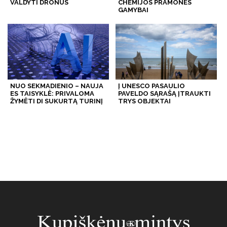
VALDYTI DRONUS
CHEMIJOS PRAMONĖS
GAMYBAI
NUO SEKMADIENIO – NAUJA
Į UNESCO PASAULIO
ES TAISYKLĖ: PRIVALOMA
PAVELDO SĄRAŠĄ ĮTRAUKTI
ŽYMĖTI DI SUKURTĄ TURINĮ
TRYS OBJEKTAI