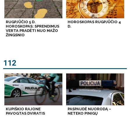
RUGPJŪČIO 5 D.
HOROSKOPAS RUGPJŪČIO 4
HOROSKOPAS: SPRENDIMUS
D.
VERTA PRADĖTI NUO MAŽO
ŽINGSNIO
112
KUPIŠKIO RAJONE
PASPAUDĖ NUORODĄ –
PAVOGTAS DVIRATIS
NETEKO PINIGŲ