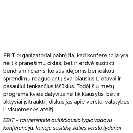
EBIT organizatoriai pabrėžia, kad konferencija yra
ne tik pranešimų ciklas, bet ir erdvė susitikti
bendraminčiams, keistis idėjomis bei ieškoti
sprendimų reaguojant į svarbiausius Lietuvai ir
pasauliui tenkančius iššūkius. Todėl šių metų
programa kvies dalyvius ne tik klausytis, bet ir
aktyviai įsitraukti į diskusijas apie verslo, valstybės
ir visuomenės ateitį.
EBIT – tai vienintelė aukščiausio lygio vadovų
konferencija, kurioje susitikę šalies verslo lyderiai