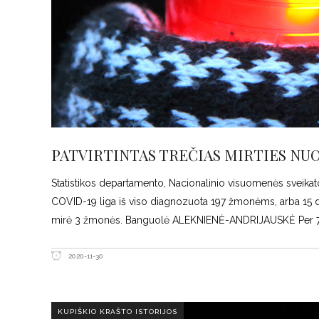
PATVIRTINTAS TREČIAS MIRTIES NUO 
Statistikos departamento, Nacionalinio visuomenės sveikat
COVID-19 liga iš viso diagnozuota 197 žmonėms, arba 15 dau
mirė 3 žmonės. Banguolė ALEKNIENĖ-ANDRIJAUSKĖ Per 7 di
2020-11-30
KUPIŠKIO KRAŠTO ISTORIJOS