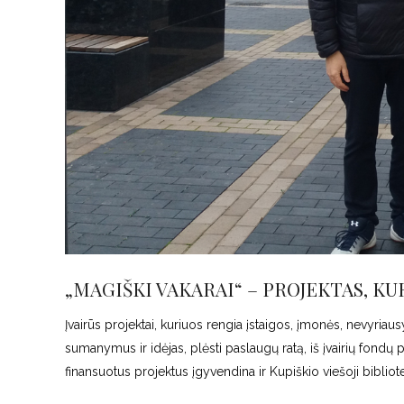
„MAGIŠKI VAKARAI“ – PROJEKTAS, KU
Įvairūs projektai, kuriuos rengia įstaigos, įmonės, nevyriau
sumanymus ir idėjas, plėsti paslaugų ratą, iš įvairių fondų
finansuotus projektus įgyvendina ir Kupiškio viešoji bibli