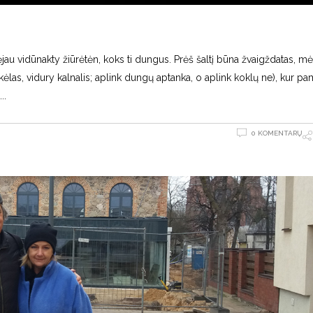
 vidūnakty žiūrėtėn, koks ti dungus. Prėš šaltį būna žvaigždatas, mė
las, vidury kalnalis; aplink dungų aptanka, o aplink koklų ne), kur pamis
0 KOMENTARŲ