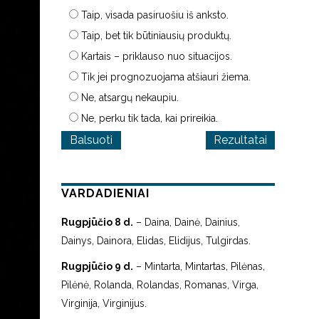
Taip, visada pasiruošiu iš anksto.
Taip, bet tik būtiniausių produktų.
Kartais – priklauso nuo situacijos.
Tik jei prognozuojama atšiauri žiema.
Ne, atsargų nekaupiu.
Ne, perku tik tada, kai prireikia.
Rezultatai
VARDADIENIAI
Rugpjūčio 8 d.
– Daina, Dainė, Dainius,
Dainys, Dainora, Elidas, Elidijus, Tulgirdas.
Rugpjūčio 9 d.
– Mintarta, Mintartas, Pilėnas,
Pilėnė, Rolanda, Rolandas, Romanas, Virga,
Virginija, Virginijus.