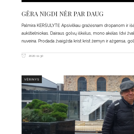
GĖRA NIGDI NĖR PAR DAUG
Palmira KERŠULYTĖ Apsivilkau gražėsnam dropanom ir išėjau
aukštielniokas. Dairaus golvų iškėlus, mono akėlas (dvi žvakė
nuveina. Prodada žvaigžda krist krist žemyn ir ažgensa, gol
2020-11-30
VĖRINYS