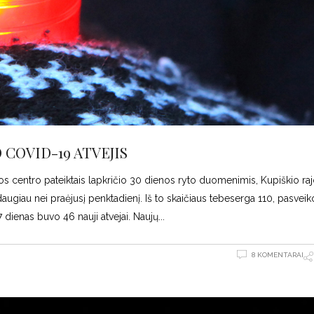
COVID-19 ATVEJIS
os centro pateiktais lapkričio 30 dienos ryto duomenimis, Kupiškio ra
giau nei praėjusį penktadienį. Iš to skaičiaus tebeserga 110, pasveik
enas buvo 46 nauji atvejai. Naujų
8 KOMENTARAI