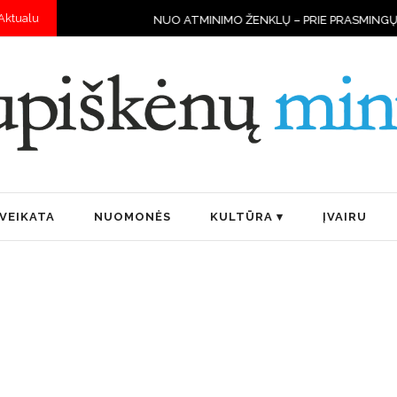
Aktualu
NUO ATMINIMO ŽENKLŲ – PRIE PRASMINGŲ DARBŲ
STRAZDAS, 
VEIKATA
NUOMONĖS
KULTŪRA
ĮVAIRU