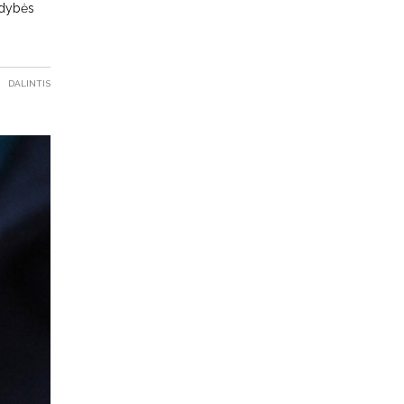
ldybės
DALINTIS