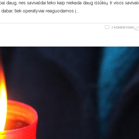
 daug, nes savivaldai teko kaip niekada daug iššūkių. Ir visos saviva
ir dabar, tiek operatyviai reaguodamos į
7 KOMENTARAI