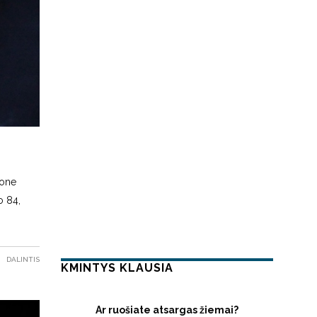
jone
o 84,
DALINTIS
KMINTYS KLAUSIA
Ar ruošiate atsargas žiemai?