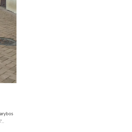
 tarybos
“