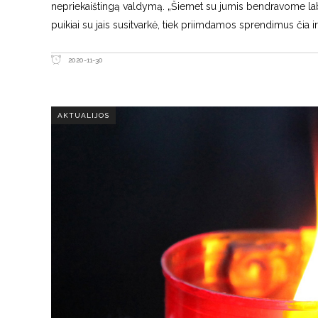
nepriekaištingą valdymą. „Šiemet su jumis bendravome labai
puikiai su jais susitvarkė, tiek priimdamos sprendimus čia 
2020-11-30
AKTUALIJOS