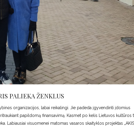
RIS PALIEKA ŽENKLUS
sybinės organizacijos, labai reikalingi. Jie padeda įgyvendinti įdomius
 pritraukiant papildomą finansavimą. Kasmet po kelis Lietuvos kultūros
oteka. Labiausiai visuomenei matomas vasaros skaityklos projektas „AKIS