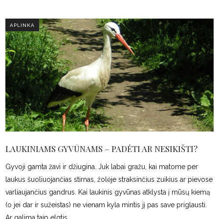
APLINKA
LAUKINIAMS GYVŪNAMS – PADĖTI AR NESIKIŠTI?
Gyvoji gamta žavi ir džiugina. Juk labai gražu, kai matome per
laukus šuoliuojančias stirnas, žolėje straksinčius zuikius ar pievose
varliaujančius gandrus. Kai laukinis gyvūnas atklysta į mūsų kiemą
(o jei dar ir sužeistas) ne vienam kyla mintis jį pas save priglausti.
Ar galima taip elgtis