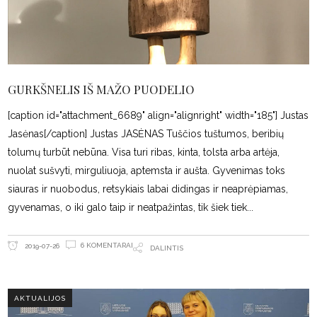
GURKŠNELIS IŠ MAŽO PUODELIO
[caption id="attachment_6689" align="alignright" width="185"] Justas
Jasėnas[/caption] Justas JASĖNAS Tuščios tuštumos, beribių
tolumų turbūt nebūna. Visa turi ribas, kinta, tolsta arba artėja,
nuolat sušvyti, mirguliuoja, aptemsta ir aušta. Gyvenimas toks
siauras ir nuobodus, retsykiais labai didingas ir neaprėpiamas,
gyvenamas, o iki galo taip ir neatpažintas, tik šiek tiek
6 KOMENTARAI
2019-07-26
DALINTIS
AKTUALIJOS