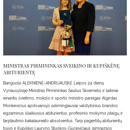
MINISTRAS PIRMININKAS SVEIKINO IR KUPIŠKĖNĘ
ABITURIENTĘ
Banguolė ALEKNIENĖ-ANDRIJAUSKĖ Liepos 24 dieną
Vyriausybėje Ministras Pirmininkas Saulius Skvernelis ir laikinai
einantis švietimo, mokslo ir sporto ministro pareigas Algirdas
Monkevičius apdovanojo sėkmingiausiai valstybinius brandos
egzaminus išlaikiusius abiturientus, profesinio mokymo įstaigų ir
tarptautinio bakalaureato absolventus. Tarp pagerbtų abiturientų
buvo ir Kupiškio Lauryno Stuokos-Gucevičiaus gimnazijos