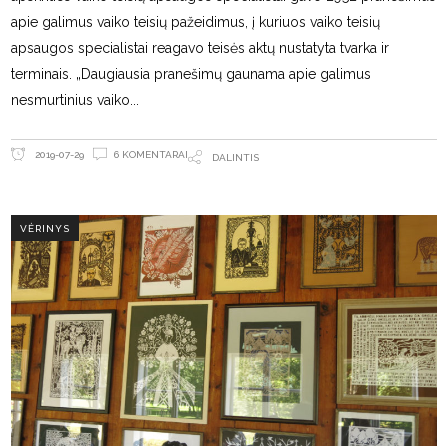
apie galimus vaiko teisių pažeidimus, į kuriuos vaiko teisių
apsaugos specialistai reagavo teisės aktų nustatyta tvarka ir
terminais. „Daugiausia pranešimų gaunama apie galimus
nesmurtinius vaiko
6 KOMENTARAI
2019-07-29
DALINTIS
VĖRINYS