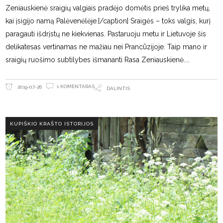
Zeniauskienė sraigių valgiais pradėjo domėtis prieš trylika metų,
kai įsigijo namą Palėvenėlėje.[/caption] Sraigės – toks valgis, kurį
paragauti išdrįstų ne kiekvienas. Pastaruoju metu ir Lietuvoje šis
delikatesas vertinamas ne mažiau nei Prancūzijoje. Taip mano ir
sraigių ruošimo subtilybes išmananti Rasa Zeniauskienė.
1 KOMENTARAS
2019-07-26
DALINTIS
KUPIŠKIO KRAŠTO ISTORIJOS