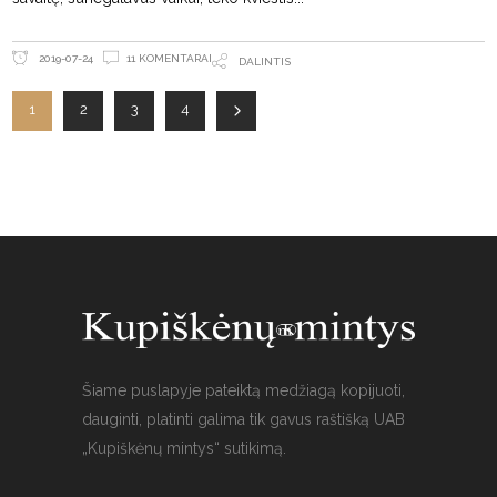
11 KOMENTARAI
2019-07-24
DALINTIS
1
2
3
4
Šiame puslapyje pateiktą medžiagą kopijuoti,
dauginti, platinti galima tik gavus raštišką UAB
„Kupiškėnų mintys“ sutikimą.