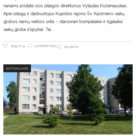
nariams pristatė šios įstaigos direktorius Vytautas Koženiauskas.
Apie įstaigą ir darbuotojus Kupiškio rajono Šv. Kazimiero vaikų
globos namų veiklos sritis – stacionari trumpalaikė ir ilgalaikė
vaikų globa (rūpyba). Tai
3 KOMENTARAI
2019-07-31
DALINTIS
AKTUALIJOS