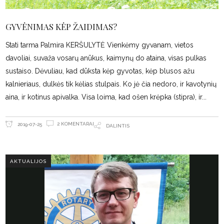
GYVĖNIMAS KĖP ŽAIDIMAS?
Stati tarma Palmira KERŠULYTĖ Vienkėmy gyvanam, vietos
davoliai, suvaža vosarų anūkus, kaimynų do ataina, visas pulkas
sustaiso. Dėvuliau, kad dūksta kėp gyvotas, kėp blusos ažu
kalnieriaus, dulkės tik kėlias stulpais. Ko jė čia nedoro, ir kavotynių
aina, ir kotinus apivalka. Visa loima, kad ošen krėpka (stipra), ir
2 KOMENTARAI
2019-07-25
DALINTIS
AKTUALIJOS