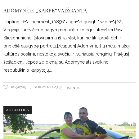
ADOMYNĖJE „KARPĖ“ VAIŽGANTĄ
[caption id="attachment_10856" align="alignright" width="422"]
Virginija Jurevičienė pagyrų negailėjo kolegei uteniškei Rasai
Sliesoriūnienei (stovi pirma iš kairės), kuri ne tik karpė, bet ir
pripiešė daugybę portretų.[/caption] Adomynė, šių metų mažoji
kultūros sostinė, nestokoja svečių ir įvairiausių renginių. Praėjusį
šeštadienį, liepos 20 dieną, su Adomyne atsisveikino
respublikinio karpytojų
0 KOMENTARŲ
2019-07-29
DALINTIS
AKTUALIJOS