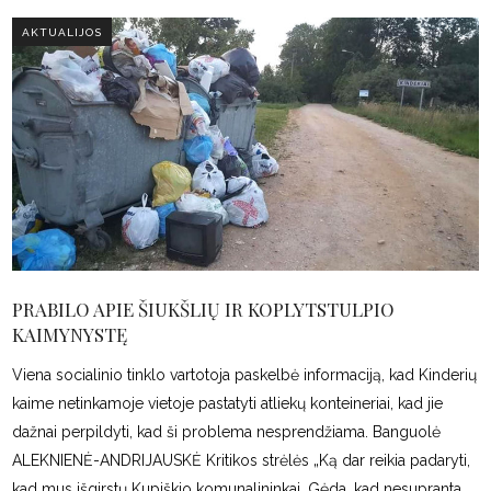
AKTUALIJOS
PRABILO APIE ŠIUKŠLIŲ IR KOPLYTSTULPIO
KAIMYNYSTĘ
Viena socialinio tinklo vartotoja paskelbė informaciją, kad Kinderių
kaime netinkamoje vietoje pastatyti atliekų konteineriai, kad jie
dažnai perpildyti, kad ši problema nesprendžiama. Banguolė
ALEKNIENĖ-ANDRIJAUSKĖ Kritikos strėlės „Ką dar reikia padaryti,
kad mus išgirstų Kupiškio komunalininkai. Gėda, kad nesupranta,