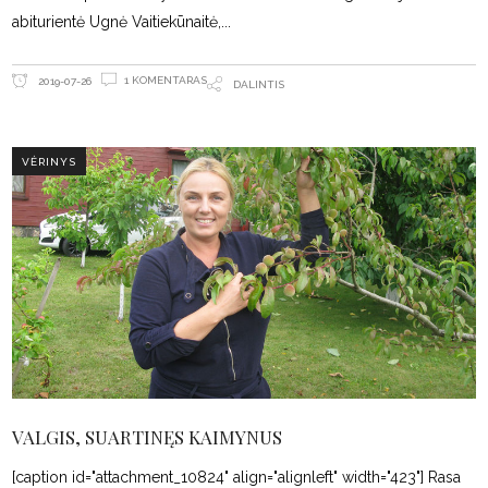
abiturientė Ugnė Vaitiekūnaitė,
1 KOMENTARAS
2019-07-26
DALINTIS
VĖRINYS
VALGIS, SUARTINĘS KAIMYNUS
[caption id="attachment_10824" align="alignleft" width="423"] Rasa