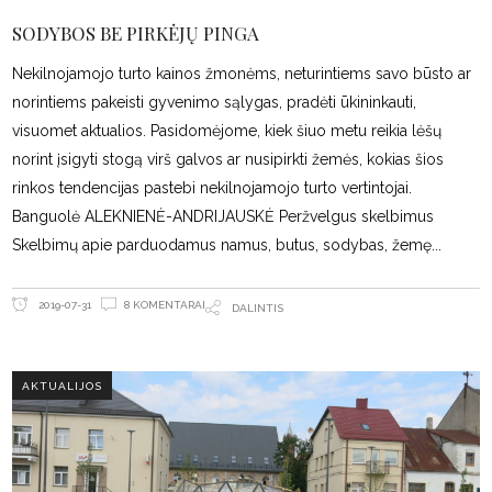
SODYBOS BE PIRKĖJŲ PINGA
Nekilnojamojo turto kainos žmonėms, neturintiems savo būsto ar
norintiems pakeisti gyvenimo sąlygas, pradėti ūkininkauti,
visuomet aktualios. Pasidomėjome, kiek šiuo metu reikia lėšų
norint įsigyti stogą virš galvos ar nusipirkti žemės, kokias šios
rinkos tendencijas pastebi nekilnojamojo turto vertintojai.
Banguolė ALEKNIENĖ-ANDRIJAUSKĖ Peržvelgus skelbimus
Skelbimų apie parduodamus namus, butus, sodybas, žemę
8 KOMENTARAI
2019-07-31
DALINTIS
AKTUALIJOS