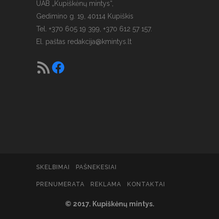
UAB „Kupiškėnų mintys“,
Gedimino g. 19, 40114 Kupiškis
Tel. +370 605 19 399, +370 612 57 157.
El. paštas
redakcija@kmintys.lt
SKELBIMAI
PAŠNEKESIAI
PRENUMERATA
REKLAMA
KONTAKTAI
© 2017. Kupiškėnų mintys.