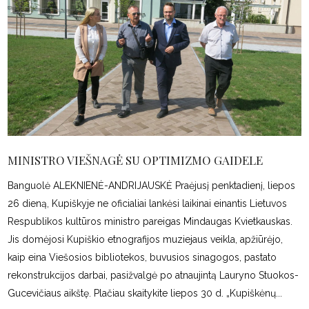
MINISTRO VIEŠNAGĖ SU OPTIMIZMO GAIDELE
Banguolė ALEKNIENĖ-ANDRIJAUSKĖ Praėjusį penktadienį, liepos
26 dieną, Kupiškyje ne oficialiai lankėsi laikinai einantis Lietuvos
Respublikos kultūros ministro pareigas Mindaugas Kvietkauskas.
Jis domėjosi Kupiškio etnografijos muziejaus veikla, apžiūrėjo,
kaip eina Viešosios bibliotekos, buvusios sinagogos, pastato
rekonstrukcijos darbai, pasižvalgė po atnaujintą Lauryno Stuokos-
Gucevičiaus aikštę. Plačiau skaitykite liepos 30 d. „Kupiškėnų