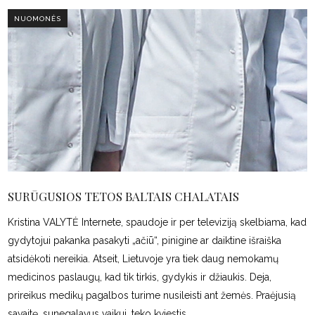
NUOMONĖS
SURŪGUSIOS TETOS BALTAIS CHALATAIS
Kristina VALYTĖ Internete, spaudoje ir per televiziją skelbiama, kad
gydytojui pakanka pasakyti „ačiū“, pinigine ar daiktine išraiška
atsidėkoti nereikia. Atseit, Lietuvoje yra tiek daug nemokamų
medicinos paslaugų, kad tik tirkis, gydykis ir džiaukis. Deja,
prireikus medikų pagalbos turime nusileisti ant žemės. Praėjusią
savaitę, sunegalavus vaikui, teko kviestis