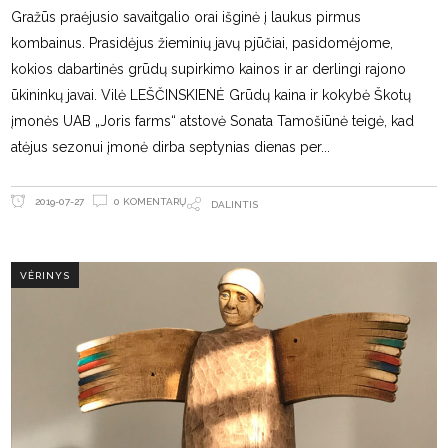
Gražūs praėjusio savaitgalio orai išginė į laukus pirmus
kombainus. Prasidėjus žieminių javų pjūčiai, pasidomėjome,
kokios dabartinės grūdų supirkimo kainos ir ar derlingi rajono
ūkininkų javai. Vilė LEŠČINSKIENĖ Grūdų kaina ir kokybė Škotų
įmonės UAB „Joris farms“ atstovė Sonata Tamošiūnė teigė, kad
atėjus sezonui įmonė dirba septynias dienas per
0 KOMENTARŲ
2019-07-27
DALINTIS
VĖRINYS