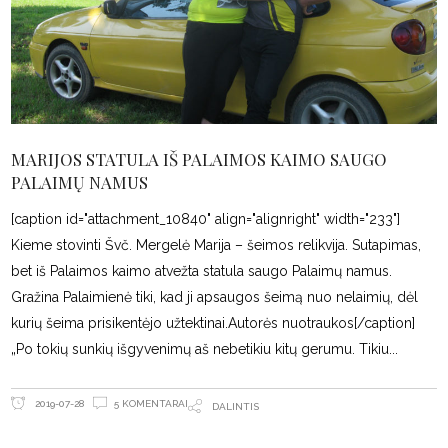
MARIJOS STATULA IŠ PALAIMOS KAIMO SAUGO
PALAIMŲ NAMUS
[caption id="attachment_10840" align="alignright" width="233"]
Kieme stovinti Švč. Mergelė Marija – šeimos relikvija. Sutapimas,
bet iš Palaimos kaimo atvežta statula saugo Palaimų namus.
Gražina Palaimienė tiki, kad ji apsaugos šeimą nuo nelaimių, dėl
kurių šeima prisikentėjo užtektinai.Autorės nuotraukos[/caption]
„Po tokių sunkių išgyvenimų aš nebetikiu kitų gerumu. Tikiu
5 KOMENTARAI
2019-07-28
DALINTIS