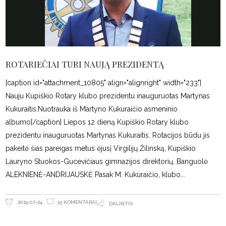
ROTARIEČIAI TURI NAUJĄ PREZIDENTĄ
[caption id="attachment_10805" align="alignright" width="233"]
Nauju Kupiškio Rotary klubo prezidentu inauguruotas Martynas
Kukuraitis.Nuotrauka iš Martyno Kukuraičio asmeninio
albumo[/caption] Liepos 12 dieną Kupiškio Rotary klubo
prezidentu inauguruotas Martynas Kukuraitis. Rotacijos būdu jis
pakeitė šias pareigas metus ėjusį Virgilijų Žilinską, Kupiškio
Lauryno Stuokos-Gucevičiaus gimnazijos direktorių. Banguolė
ALEKNIENĖ-ANDRIJAUSKĖ Pasak M. Kukuraičio, klubo
15 KOMENTARAI
2019-07-24
DALINTIS