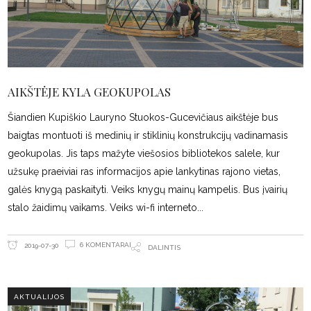
AIKŠTĖJE KYLA GEOKUPOLAS
Šiandien Kupiškio Lauryno Stuokos-Gucevičiaus aikštėje bus
baigtas montuoti iš medinių ir stiklinių konstrukcijų vadinamasis
geokupolas. Jis taps mažyte viešosios bibliotekos salele, kur
užsukę praeiviai ras informacijos apie lankytinas rajono vietas,
galės knygą paskaityti. Veiks knygų mainų kampelis. Bus įvairių
stalo žaidimų vaikams. Veiks wi-fi interneto
6 KOMENTARAI
2019-07-30
DALINTIS
AKTUALIJOS