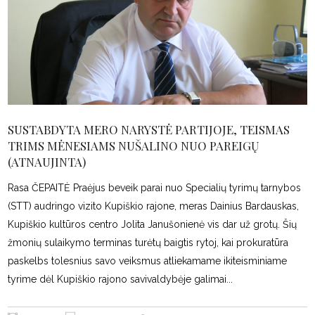
SUSTABDYTA MERO NARYSTĖ PARTIJOJE, TEISMAS
TRIMS MĖNESIAMS NUŠALINO NUO PAREIGŲ
(ATNAUJINTA)
Rasa ČEPAITĖ Praėjus beveik parai nuo Specialių tyrimų tarnybos
(STT) audringo vizito Kupiškio rajone, meras Dainius Bardauskas,
Kupiškio kultūros centro Jolita Janušonienė vis dar už grotų. Šių
žmonių sulaikymo terminas turėtų baigtis rytoj, kai prokuratūra
paskelbs tolesnius savo veiksmus atliekamame ikiteisminiame
tyrime dėl Kupiškio rajono savivaldybėje galimai