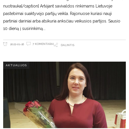
nuotrauka[/caption] Artėjant savivaldos rinkimams Lietuvoje
pastebimai suaktyvėjo partijų veikla. Rajonuose kuriasi nauji
partiniai dariniai arba atsikuria anksčiau veikusios partijos. Sausio
10 dieną į susirinkimą
7 KOMENTARAI
2022-01-16
DALINTIS
AKTUALIJOS