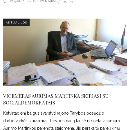
21 KOMENTARAI
2019-07-10
DALINTIS
AKTUALIJOS
VICEMERAS AURIMAS MARTINKA SKIRIASI SU
SOCIALDEMOKRATAIS
Ketvirtadienį baigus svarstyti rajono Tarybos posėdžio
darbotvarkės klausimus, Tarybos narių laukė netikėta vicemero
Aurimo Martinkos parengta staigmena. Jis perskaitė pareiškimą,