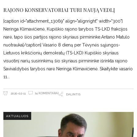
RAJONO KONSERVATORIAI TURI NAUJĄ VEDLĮ
[caption id="attachment_13069" align="alignright" width="300"]
Neringa Klimavičienė, Kupiškio rajono tarybos TS-LKD frakcijos
narė, tapo šios partijos rajono skyriaus pirmininke.Antano Matulo
nuotrauka[/caption] Vasario 8 dieną per Tėvynės sąjungos-
Lietuvos krikščionių demokratų (TS-LKD) Kupiškio skyriaus
visuotinį narių susirinkimą šio skyriaus pirmininke išrinkta rajono
Savivaldybės tarybos narė Neringa Klimavičienė. Skaitykite vasario
11
14 KOMENTARAI
2020-02-11
DALINTIS
AKTUALIJOS