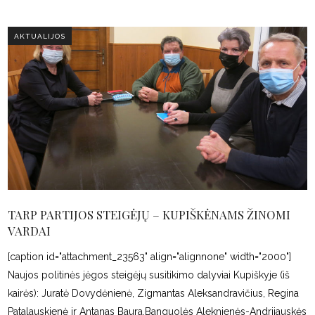
AKTUALIJOS
TARP PARTIJOS STEIGĖJŲ – KUPIŠKĖNAMS ŽINOMI
VARDAI
[caption id="attachment_23563" align="alignnone" width="2000"]
Naujos politinės jėgos steigėjų susitikimo dalyviai Kupiškyje (iš
kairės): Juratė Dovydėnienė, Zigmantas Aleksandravičius, Regina
Patalauskienė ir Antanas Baura.Banguolės Aleknienės-Andrijauskės