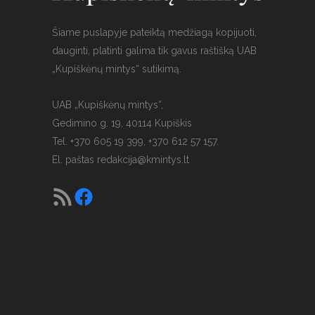
Šiame puslapyje pateiktą medžiagą kopijuoti,
dauginti, platinti galima tik gavus raštišką UAB
„Kupiškėnų mintys“ sutikimą.
UAB „Kupiškėnų mintys“,
Gedimino g. 19, 40114 Kupiškis
Tel. +370 605 19 399, +370 612 57 157.
El. paštas
redakcija@kmintys.lt