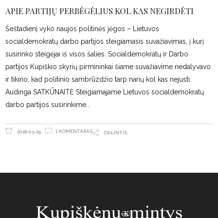
APIE PARTIJŲ PERBĖGĖLIUS KOL KAS NEGIRDĖTI
Šeštadienį vyko naujos politinės jėgos – Lietuvos
socialdemokratų darbo partijos steigiamasis suvažiavimas, į kurį
susirinko steigėjai iš visos šalies. Socialdemokratų ir Darbo
partijos Kupiškio skyrių pirmininkai šiame suvažiavime nedalyvavo
ir tikino, kad politinio sambrūzdžio tarp narių kol kas nejusti.
Audinga SATKŪNAITĖ Steigiamajame Lietuvos socialdemokratų
darbo partijos susirinkime
1 KOMENTARAS
2018-03-29
DALINTIS