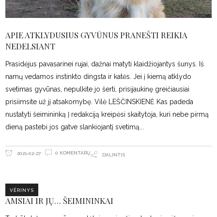
APIE ATKLYDUSIUS GYVŪNUS PRANEŠTI REIKIA
NEDELSIANT
Prasidėjus pavasarinei rujai, dažnai matyti klaidžiojantys šunys. Iš
namų vedamos instinkto dingsta ir katės. Jei į kiemą atklydo
svetimas gyvūnas, nepulkite jo šerti, prisijaukinę greičiausiai
prisiimsite už jį atsakomybę. Vilė LEŠČINSKIENĖ Kas padeda
nustatyti šeimininką Į redakciją kreipėsi skaitytoja, kuri nebe pirmą
dieną pastebi jos gatve slankiojantį svetimą
0 KOMENTARŲ
2021-02-27
DALINTIS
VĖRINYS
AMSIAI IR JŲ… ŠEIMININKAI