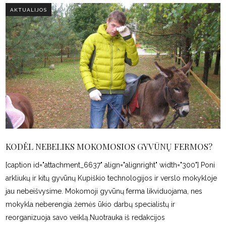
AKTUALIJOS
KODĖL NEBELIKS MOKOMOSIOS GYVŪNŲ FERMOS?
[caption id="attachment_6637" align="alignright" width="300"] Poni
arkliukų ir kitų gyvūnų Kupiškio technologijos ir verslo mokykloje
jau nebeišvysime. Mokomoji gyvūnų ferma likviduojama, nes
mokykla neberengia žemės ūkio darbų specialistų ir
reorganizuoja savo veiklą.Nuotrauka iš redakcijos