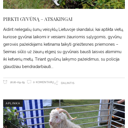
PIRKTI GYVŪNĄ – ATSAKINGAI
Aidint nelegalių šunų veisyklų Lietuvoje skandalui, kai aptikta vietų,
kuriose gyvūnai laikomi ir veisiami žiauriomis sąlygomis, gyvūnų
gerovės pažeidėjams ketinama taikyti griežtesnes priemones –
Seimas siūlo už žiaurų elgesį su gyvūnais bausti laisvės atėmimu
iki ketverių metų. Tiriant gyvūnų laikymo pažeidimus, su policija
glaudžiau bendradarbiauti
0 KOMENTARŲ
2020-09-29
DALINTIS
APLINKA