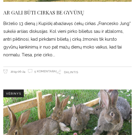
AR GALI BŪTI CIRKAS BE GYVŪNŲ
Birželio 13 dieną į Kupiškį atvažiavęs čekų cirkas „Francesko Jung“
sukėlė aršias diskusijas. Kol vieni pirko bilietus sau ir atžaloms,
antri piktinosi, kad pirkdami bilietą į cirką žmonės tik kursto
gyvūnų kankinimą ir nuo pat mažų dienų moko vaikus, kad tai
normalu. Tiesa, prie cirko
5 KOMENTARAI
2019-06-24
DALINTIS
VĖRINYS