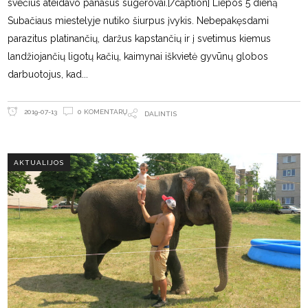
svečius ateidavo panašūs sugėrovai.[/caption] Liepos 5 dieną
Subačiaus miestelyje nutiko šiurpus įvykis. Nebepakęsdami
parazitus platinančių, daržus kapstančių ir į svetimus kiemus
landžiojančių ligotų kačių, kaimynai iškvietė gyvūnų globos
darbuotojus, kad
0 KOMENTARŲ
2019-07-13
DALINTIS
AKTUALIJOS