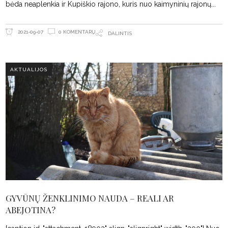
bėda neaplenkia ir Kupiškio rajono, kuris nuo kaimyninių rajonų
0 KOMENTARŲ
2021-09-07
DALINTIS
AKTUALIJOS
GYVŪNŲ ŽENKLINIMO NAUDA – REALI AR
ABEJOTINA?