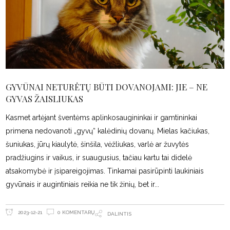
GYVŪNAI NETURĖTŲ BŪTI DOVANOJAMI: JIE – NE
GYVAS ŽAISLIUKAS
Kasmet artėjant šventėms aplinkosaugininkai ir gamtininkai
primena nedovanoti „gyvų“ kalėdinių dovanų. Mielas kačiukas,
šuniukas, jūrų kiaulytė, šinšila, vėžliukas, varlė ar žuvytės
pradžiugins ir vaikus, ir suaugusius, tačiau kartu tai didelė
atsakomybė ir įsipareigojimas. Tinkamai pasirūpinti laukiniais
gyvūnais ir augintiniais reikia ne tik žinių, bet ir
0 KOMENTARŲ
2023-12-21
DALINTIS