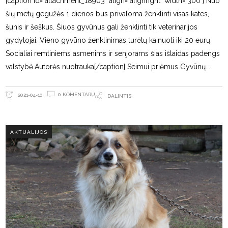
[caption id="attachment_18903" align="alignright" width="300"] Nuo
šių metų gegužės 1 dienos bus privaloma ženklinti visas kates,
šunis ir šeškus. Šiuos gyvūnus gali ženklinti tik veterinarijos
gydytojai. Vieno gyvūno ženklinimas turėtų kainuoti iki 20 eurų.
Socialiai remtiniems asmenims ir senjorams šias išlaidas padengs
valstybė.Autorės nuotrauka[/caption] Seimui priėmus Gyvūnų
0 KOMENTARŲ
2021-04-10
DALINTIS
AKTUALIJOS