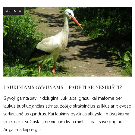
APLINKA
LAUKINIAMS GYVŪNAMS – PADĖTI AR NESIKIŠTI?
Gyvoji gamta žavi ir džiugina. Juk labai gražu, kai matome per
laukus šuoliuojančias stirnas, žolėje straksinčius zuikius ar pievose
varliaujančius gandrus. Kai laukinis gyvūnas atklysta į mūsų kiemą
(o jei dar ir sužeistas) ne vienam kyla mintis jį pas save priglausti.
Ar galima taip elgtis