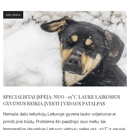
APLINKA
SPECIALISTAI ĮSPĖJA: NUO -15°C LAUKE LAIKOMUS
GYVŪNUS REIKIA ĮVESTI Į VIDAUS PATALPAS
Nemaža dalis keturkojų Lietuvoje gyvena lauko voljeruose ar
pririšti prie būdų. Problema itin paaštrėjo šiuo metu, kai
temperatūra daugelyje Lietuvos vietovių siekia virš -10°C ir gausiai