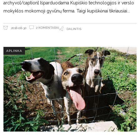
archyvo[/caption] Išparduodama Kupiškio technologijos ir verslo
mokyklos mokomoji gyvūnų ferma. Taigi kupiškėnai tikriausiai
2 KOMENTARAI
2018-08-30
DALINTIS
APLINKA