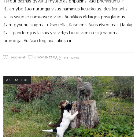
Turbūt dažnas gyvūnų mylėtojas pripažins, kad prieraišumu ir
ištikimybe šuo nurungia visus naminius keturkojus. Besišeriantis
kailis visuose namuose ir visos šuniškos išdaigos prisiglaudus
šiam gyvūnui kaipmat užsimiršta. Kasdienis šuns išvedimas į lauką
šiais pandemijos laikais yra virtęs bene vienintele įmanoma
pramoga. Su šiuo teiginiu sutinka ir
0 KOMENTARŲ
2020-12-18
DALINTIS
AKTUALIJOS