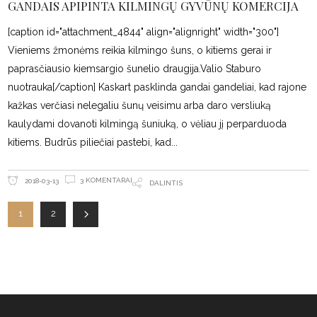
GANDAIS APIPINTA KILMINGŲ GYVŪNŲ KOMERCIJA
[caption id="attachment_4844" align="alignright" width="300"]
Vieniems žmonėms reikia kilmingo šuns, o kitiems gerai ir
paprasčiausio kiemsargio šunelio draugija.Valio Staburo
nuotrauka[/caption] Kaskart pasklinda gandai gandeliai, kad rajone
kažkas verčiasi nelegaliu šunų veisimu arba daro versliuką
kaulydami dovanoti kilmingą šuniuką, o vėliau jį perparduoda
kitiems. Budrūs piliečiai pastebi, kad
3 KOMENTARAI
2018-03-13
DALINTIS
1
2