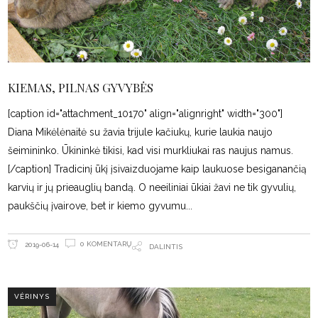
KIEMAS, PILNAS GYVYBĖS
[caption id="attachment_10170" align="alignright" width="300"]
Diana Mikėlėnaitė su žavia trijule kačiukų, kurie laukia naujo
šeimininko. Ūkininkė tikisi, kad visi murkliukai ras naujus namus.
[/caption] Tradicinį ūkį įsivaizduojame kaip laukuose besiganančią
karvių ir jų prieauglių bandą. O neeiliniai ūkiai žavi ne tik gyvulių,
paukščių įvairove, bet ir kiemo gyvumu
0 KOMENTARŲ
2019-06-14
DALINTIS
VĖRINYS