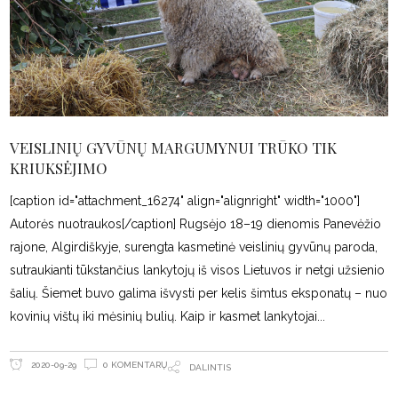
VEISLINIŲ GYVŪNŲ MARGUMYNUI TRŪKO TIK
KRIUKSĖJIMO
[caption id="attachment_16274" align="alignright" width="1000"]
Autorės nuotraukos[/caption] Rugsėjo 18–19 dienomis Panevėžio
rajone, Algirdiškyje, surengta kasmetinė veislinių gyvūnų paroda,
sutraukianti tūkstančius lankytojų iš visos Lietuvos ir netgi užsienio
šalių. Šiemet buvo galima išvysti per kelis šimtus eksponatų – nuo
kovinių vištų iki mėsinių bulių. Kaip ir kasmet lankytojai
0 KOMENTARŲ
2020-09-29
DALINTIS