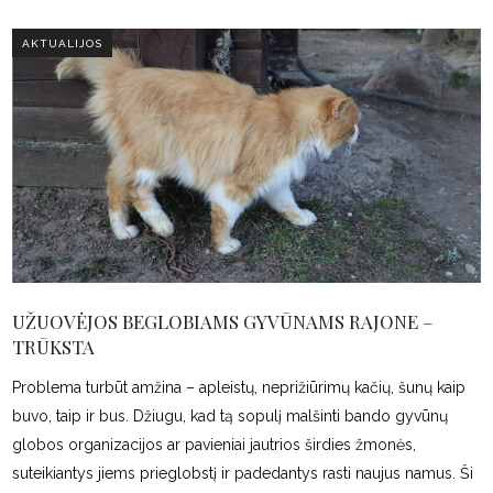
AKTUALIJOS
UŽUOVĖJOS BEGLOBIAMS GYVŪNAMS RAJONE –
TRŪKSTA
Problema turbūt amžina – apleistų, neprižiūrimų kačių, šunų kaip
buvo, taip ir bus. Džiugu, kad tą sopulį malšinti bando gyvūnų
globos organizacijos ar pavieniai jautrios širdies žmonės,
suteikiantys jiems prieglobstį ir padedantys rasti naujus namus. Ši