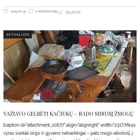
0 KOMENTARŲ
2019-07-31
DALINTIS
AKTUALIJOS
VAŽIAVO GELBĖTI KAČIUKŲ – RADO MIRUSĮ ŽMOGŲ
[caption id="attachment_10677" align="alignright" width="231"] Miręs
vyras sunkiai sirgo ir gyveno netvarkingai – pats mėgo alkoholį, į