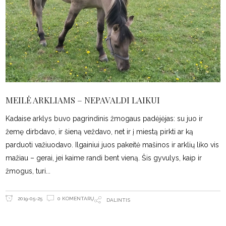
MEILĖ ARKLIAMS – NEPAVALDI LAIKUI
Kadaise arklys buvo pagrindinis žmogaus padėjėjas: su juo ir
žemę dirbdavo, ir šieną veždavo, net ir į miestą pirkti ar ką
parduoti važiuodavo. Ilgainiui juos pakeitė mašinos ir arklių liko vis
mažiau – gerai, jei kaime randi bent vieną. Šis gyvulys, kaip ir
žmogus, turi
0 KOMENTARŲ
2019-05-25
DALINTIS