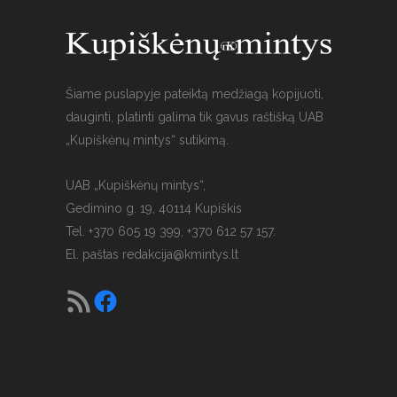
Šiame puslapyje pateiktą medžiagą kopijuoti,
dauginti, platinti galima tik gavus raštišką UAB
„Kupiškėnų mintys“ sutikimą.
UAB „Kupiškėnų mintys“,
Gedimino g. 19, 40114 Kupiškis
Tel. +370 605 19 399, +370 612 57 157.
El. paštas
redakcija@kmintys.lt