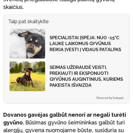
skaičius.
Taip pat skaitykite
SPECIALISTAI ĮSPĖJA: NUO -15°C
LAUKE LAIKOMUS GYVŪNUS
REIKIA ĮVESTI Į VIDAUS PATALPAS
SEIMAS UŽDRAUDĖ VEISTI,
PREKIAUTI IR EKSPONUOTI
GYVŪNUS AUGINTINIUS, KURIEMS
PAKEISTA IŠVAIZDA
Powered by Setupad
Dovanos gavėjas galbūt nenori ar negali turėti
gyvūno.
Būsimas gyvūno šeimininkas galbūt turi
alergijų, gyvena nuomojame būste, susiduria su