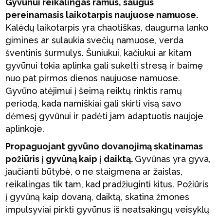
Gyvūnui reikalingas ramus, saugus
pereinamasis laikot
a
rpis naujuose namuose.
Kalėdų laikotarpis yra chaotiškas, dauguma lanko
gimines ar sulaukia svečių namuose, verda
šventinis šurmulys. Šuniukui, kačiukui ar kitam
gyvūnui tokia aplinka gali sukelti stresą ir baimę
nuo pat pirmos dienos naujuose namuose.
Gyvūno atėjimui į šeimą reiktų rinktis ramų
periodą, kada namiškiai gali skirti visą savo
dėmesį gyvūnui ir padėti jam adaptuotis naujoje
aplinkoje.
Propaguojant gyvūno dovanojimą skatinamas
požiūris į
gyvūn
ą
kaip į daikt
ą
.
Gyvūnas yra gyva,
jaučianti būtybė, o ne staigmena ar žaislas,
reikalingas tik tam, kad pradžiuginti kitus. Požiūris
į gyvūną kaip dovaną, daiktą, skatina žmones
impulsyviai pirkti gyvūnus iš neatsakingų veisyklų