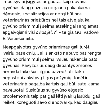
impulsyviai įsigytas ar gautas kaip dovana
gyvūnas daug dažniau negauna pakankamai
dėmesio, socializacijos ar netgi būtinos
veterinarinės priežiūros nei tais atvejais, kai
gyvūno priėmimui į šeimą atsakingai rengiamasi,
apgalvojami visi
o kas jei…
?” – teigia GGI vadovė
B. Vaitiekūnaitė.
Neapgalvotas gyvūno priėmimas gali turėti
įvairių pasekmių. Jei iš anksto nebuvo pasirengta
gyvūno priėmimui į šeimą, vėliau nukenčia pats
gyvūnas. Pavyzdžiui, daug dirbantys žmonės
neranda laiko šunį ilgiau pavedžioti, laiku
nepastebi ankstyvų ligos požymių, todėl ir
veterinarinė pagalba kartais gali būti suteikiama
pavėluotai. Susidūrus su gyvūno elgesio
problemomis taip pat gali kilti įvairių iššūkių, gali
reikėti koreguoti savo dienotvarkę, kad daugiau