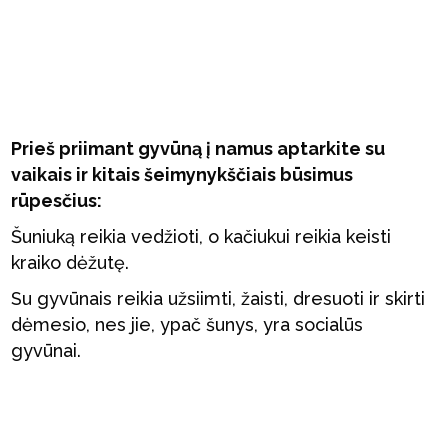
Prieš priimant gyvūną į namus aptarkite su
vaikais ir kitais šeimynykščiais būsimus
rūpesčius:
Šuniuką reikia vedžioti, o kačiukui reikia keisti
kraiko dėžutę.
Su gyvūnais reikia užsiimti, žaisti, dresuoti ir skirti
dėmesio, nes jie, ypač šunys, yra socialūs
gyvūnai.