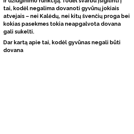
ir džiuginimo funkciją. Todėl svarbu įsigilinti į
tai, kodėl negalima dovanoti gyvūnų jokiais
atvejais – nei Kalėdų, nei kitų švenčių proga bei
kokias pasekmes tokia neapgalvota dovana
gali sukelti.
Dar kartą apie tai, kodėl gyvūnas negali būti
dovana