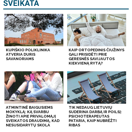
SVEIKATA
KUPIŠKIO POLIKLINIKA
KAIP ORTOPEDINIS ČIUŽINYS
ATVERIA DURIS
GALI PRISIDĖTI PRIE
SAVANORIAMS
GERESNĖS SAVIJAUTOS
KIEKVIENĄ RYTĄ?
ATMINTINĖ BAIGUSIEMS
TIK NEDAUG LIETUVIŲ
MOKYKLĄ: KĄ SVARBU
SUDERINA DARBĄ IR POILSĮ:
ŽINOTI APIE PRIVALOMĄJĮ
PSICHOTERAPEUTAS
SVEIKATOS DRAUDIMĄ, KAD
PATARIA, KAIP NUBRĖŽTI
NESUSIDARYTŲ SKOLA
RIBAS