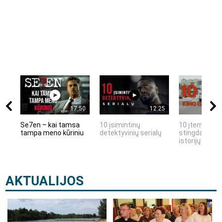
17:50
12:25
Se7en – kai tamsa
10 įsimintinų
10 įtemptų, k
tampa meno kūriniu
detektyvinių serialų
stingdančių k
istorijų
AKTUALIJOS