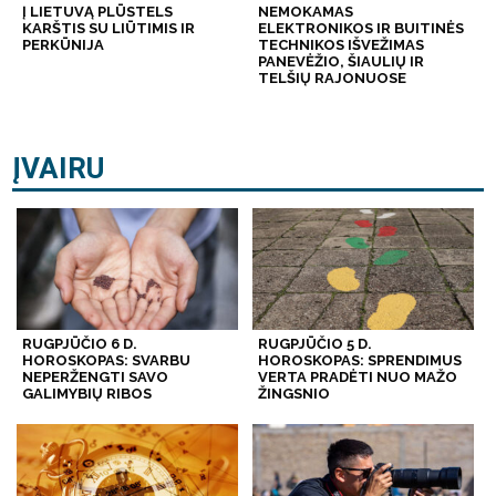
Į LIETUVĄ PLŪSTELS
NEMOKAMAS
KARŠTIS SU LIŪTIMIS IR
ELEKTRONIKOS IR BUITINĖS
PERKŪNIJA
TECHNIKOS IŠVEŽIMAS
PANEVĖŽIO, ŠIAULIŲ IR
TELŠIŲ RAJONUOSE
ĮVAIRU
RUGPJŪČIO 6 D.
RUGPJŪČIO 5 D.
HOROSKOPAS: SVARBU
HOROSKOPAS: SPRENDIMUS
NEPERŽENGTI SAVO
VERTA PRADĖTI NUO MAŽO
GALIMYBIŲ RIBOS
ŽINGSNIO