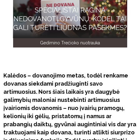
SPECIALISTAI RAGINA
NEDOVANOTI GYVŪNŲ: KODĖL TAI
GALI TURĖTI LIŪDNAS PASEKMES?
Gedimino Trečioko nuotrauka
Kalėdos – dovanojimo metas, todėl renkame
dovanas siekdami pradžiuginti savo
artimuosius. Nors šiais laikais yra daugybė
galimybių maloniai nustebinti artimuosius
įvairiomis dovanomis – nuo įvairių pramogų,
kelionių iki gėlių, pristatomų į namus ar
prabangių daiktų, gyvūnai augintiniai vis dar yra
traktuojami kaip dovana, turinti atlikti siurprizo