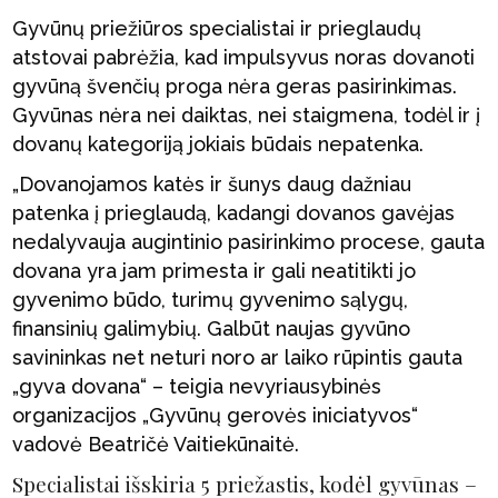
Gyvūnų priežiūros specialistai ir prieglaudų
atstovai pabrėžia, kad impulsyvus noras dovanoti
gyvūną švenčių proga nėra geras pasirinkimas.
Gyvūnas nėra nei daiktas, nei staigmena, todėl ir į
dovanų kategoriją jokiais būdais nepatenka.
„Dovanojamos katės ir šunys daug dažniau
patenka į prieglaudą, kadangi dovanos gavėjas
nedalyvauja augintinio pasirinkimo procese, gauta
dovana yra jam primesta ir gali neatitikti jo
gyvenimo būdo, turimų gyvenimo sąlygų,
finansinių galimybių. Galbūt naujas gyvūno
savininkas net neturi noro ar laiko rūpintis gauta
„gyva dovana“ – teigia nevyriausybinės
organizacijos „Gyvūnų gerovės iniciatyvos“
vadovė Beatričė Vaitiekūnaitė.
Specialistai išskiria 5 priežastis, kodėl gyvūnas –