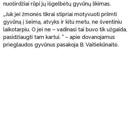
nuoširdžiai rūpi jų išgelbėtų gyvūnų likimas.
„Juk jei žmonės tikrai stipriai motyvuoti priimti
gyvūną į šeimą, atvyks ir kitu metu, ne šventiniu
laikotarpiu. O jei ne – vadinasi tai buvo tik užgaida,
pasidžiaugti tam kartui. ” – apie dovanojamus
prieglaudos gyvūnus pasakoja B. Vaitiekūnaitė.