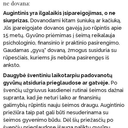
ne dovana:
Augintinis
yra ilgalaikis įsipareigojimas, o ne
siurprizas.
Dovanodami kitam šuniuką ar kačiuką,
Jūs įpareigojate dovanos gavėją juo rūpintis apie
15 metų. Gyvūno priėmimas į šeimą reikalauja
psichologinio, finansinio ir praktinio pasirengimo.
Gaudamas „gyvą“ dovaną, žmogus susiduria su
rūpesčiais, kuriems jis nebūna pasirengęs iš
anksto.
Da
u
gybė šventiniu laikotarpiu padovanotų
gyvūnų atsiduria prieglaudose ar gatvėje.
Po
švenčių užgriuvus kasdienei rutinai šeimos dažnai
supranta, kad jie neturi laiko ar finansinių
galimybių rūpintis nauju šeimos draugu. Augintinio
priežiūra taip pat gali būti nesuderinama su
šeimos gyvenimo būdu. Dėl šių priežasčių po
švenčių prieglaudose išauga paliktų gyvūnų