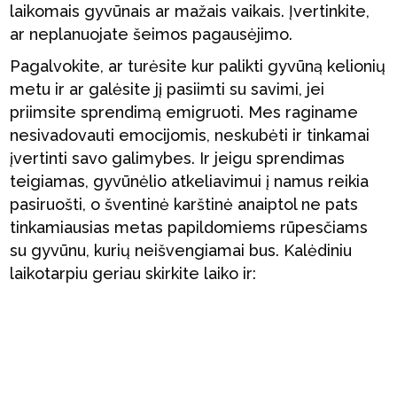
laikomais gyvūnais ar mažais vaikais. Įvertinkite,
ar neplanuojate šeimos pagausėjimo.
Pagalvokite, ar turėsite kur palikti gyvūną kelionių
metu ir ar galėsite jį pasiimti su savimi, jei
priimsite sprendimą emigruoti. Mes raginame
nesivadovauti emocijomis, neskubėti ir tinkamai
įvertinti savo galimybes. Ir jeigu sprendimas
teigiamas, gyvūnėlio atkeliavimui į namus reikia
pasiruošti, o šventinė karštinė anaiptol ne pats
tinkamiausias metas papildomiems rūpesčiams
su gyvūnu, kurių neišvengiamai bus. Kalėdiniu
laikotarpiu geriau skirkite laiko ir: