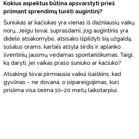
Kokius aspektus būtina apsvarstyti prieš
priimant sprendimą turėti augintinį?
Šuniukas ar kačiukas yra vienas iš dažniausių vaikų
norų. Jeigu tėvai, suprasdami, jog augintinis yra
didelė atsakomybė, atsisako išpildyti šią užgaidą,
sušalus orams, kartais atšyla širdis ir aplanko
šventinių jausmų vedamas spontaniškumas. Taigi,
ką daryti, jei vaikas prašo šuniuko ar kačiuko?
Atsakingi tėvai pirmiausia vaikui išaiškins, kad
gyvūnas – ne dovana, o įsipareigojimas, kurį
prisiima visa šeima 10–20 metų laikotarpiui.