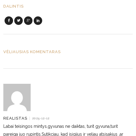
DALINTIS
VĖLIAUSIAS KOMENTARAS
REALISTAS
|
2025-12-12
Labai teisingos mintys,gyvunas ne daiktas, turit gyvuna,turit
pareiga juo rupintis.Sutikciau, kad isigijus ir veliau atsisakius ,ar