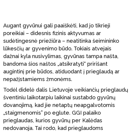
Augant gyvūnui gali paaiškėti, kad jo tikrieji
poreikiai – didesnis fizinis aktyvumas ar
sudėtingesnė priežiūra – neatitinka šeimininko
lūkesčių ar gyvenimo būdo. Tokiais atvejais
dažnai kyla nusivylimas, gyvūnas tampa našta,
bandoma šios naštos „atsikratyti“ pririšant
augintinį prie būdos, atiduodant į prieglaudą ar
nepažįstamiems žmonėms.
Todėl didelė dalis Lietuvoje veikiančių prieglaudų
šventiniu laikotarpiu laikinai sustabdo gyvūnų
dovanojimą, kad jie netaptų neapgalvotomis
„staigmenomis” po eglute. GGI palaiko
prieglaudas, kurios gyvūnų per Kalėdas
nedovanoja. Tai rodo, kad prieglaudoms