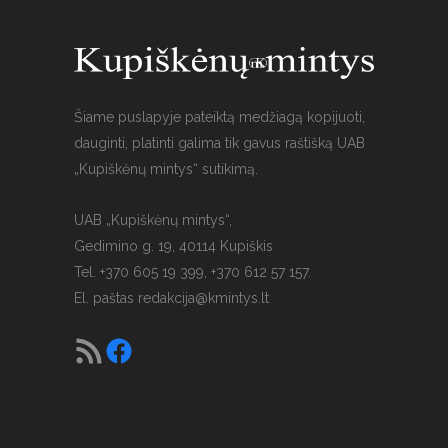
Šiame puslapyje pateiktą medžiagą kopijuoti,
dauginti, platinti galima tik gavus raštišką UAB
„Kupiškėnų mintys“ sutikimą.
UAB „Kupiškėnų mintys“,
Gedimino g. 19, 40114 Kupiškis
Tel. +370 605 19 399, +370 612 57 157.
El. paštas
redakcija@kmintys.lt