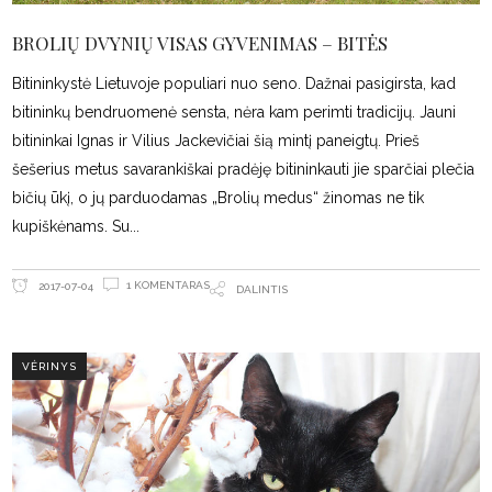
BROLIŲ DVYNIŲ VISAS GYVENIMAS – BITĖS
Bitininkystė Lietuvoje populiari nuo seno. Dažnai pasigirsta, kad
bitininkų bendruomenė sensta, nėra kam perimti tradicijų. Jauni
bitininkai Ignas ir Vilius Jackevičiai šią mintį paneigtų. Prieš
šešerius metus savarankiškai pradėję bitininkauti jie sparčiai plečia
bičių ūkį, o jų parduodamas „Brolių medus“ žinomas ne tik
kupiškėnams. Su
1 KOMENTARAS
2017-07-04
DALINTIS
VĖRINYS