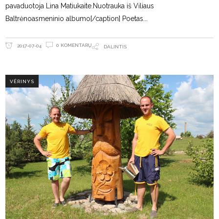
pavaduotoja Lina Matiukaite.Nuotrauka iš Viliaus
Baltrėnoasmeninio albumo[/caption] Poetas
0 KOMENTARŲ
2017-07-04
DALINTIS
VĖRINYS