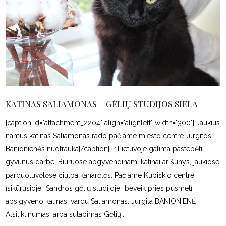
KATINAS SALIAMONAS – GĖLIŲ STUDIJOS SIELA
[caption id="attachment_2204" align="alignleft" width="300"] Jaukius
namus katinas Saliamonas rado pačiame miesto centre.Jurgitos
Banionienės nuotrauka[/caption] Ir Lietuvoje galima pastebėti
gyvūnus darbe. Biuruose apgyvendinami katinai ar šunys, jaukiose
parduotuvėlėse čiulba kanarėlės. Pačiame Kupiškio centre
įsikūrusioje „Sandros gėlių studijoje“ beveik prieš pusmetį
apsigyveno katinas, vardu Saliamonas. Jurgita BANIONIENĖ
Atsitiktinumas, arba sutapimas Gėlių