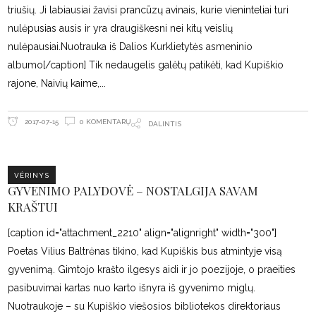
triušių. Ji labiausiai žavisi prancūzų avinais, kurie vieninteliai turi
nulėpusias ausis ir yra draugiškesni nei kitų veislių
nulėpausiai.Nuotrauka iš Dalios Kurklietytės asmeninio
albumo[/caption] Tik nedaugelis galėtų patikėti, kad Kupiškio
rajone, Naivių kaime,
0 KOMENTARŲ
2017-07-15
DALINTIS
VĖRINYS
GYVENIMO PALYDOVĖ – NOSTALGIJA SAVAM
KRAŠTUI
[caption id="attachment_2210" align="alignright" width="300"]
Poetas Vilius Baltrėnas tikino, kad Kupiškis bus atmintyje visą
gyvenimą. Gimtojo krašto ilgesys aidi ir jo poezijoje, o praeities
pasibuvimai kartas nuo karto išnyra iš gyvenimo miglų.
Nuotraukoje – su Kupiškio viešosios bibliotekos direktoriaus