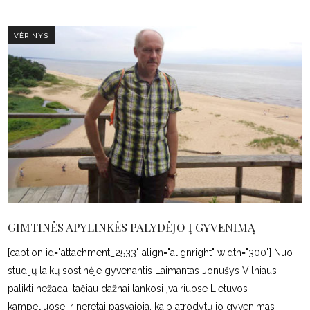
VĖRINYS
GIMTINĖS APYLINKĖS PALYDĖJO Į GYVENIMĄ
[caption id="attachment_2533" align="alignright" width="300"] Nuo
studijų laikų sostinėje gyvenantis Laimantas Jonušys Vilniaus
palikti nežada, tačiau dažnai lankosi įvairiuose Lietuvos
kampeliuose ir neretai pasvajoja, kaip atrodytų jo gyvenimas