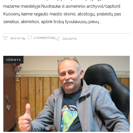
mažame miestelyje.Nuotrauka iš asmeninio archyvo[/caption]
Kuosėnų kaime ragauto maisto skonis, atostogų, praleistų pas
senelius, akimirkos, aplink trobą tyvuliavusių pievų
0 KOMENTARŲ
2017-07-29
DALINTIS
VĖRINYS