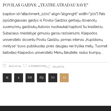
POVILAS GAIDYS: „TEATRE ATRADAU SAVE“
[caption id="attachment_2200" align="alignright" width="300"] Pats
įspūdingiausias gaidys iš Povilui Gaidžiui gerbėjų dovanotų
suvenyrinių gaidžiukų.Autorės nuotrauka[/caption] Su kraštiečiu,
Subačiaus miestelyje gimusiu garsiu režisieriumi, Klaipėdos
universiteto docentu Povilu Gaidžiu, pirmas interviu „Kupiškėnų
mintyse“ buvo publikuotas prieš daugiau nei trylika metų. Tuomet
kalbėtasi Klaipėdos universiteto Menų fakultete, radus trumpą
0 KOMENTARŲ
2017-07-04
DALINTIS
68
69
70
71