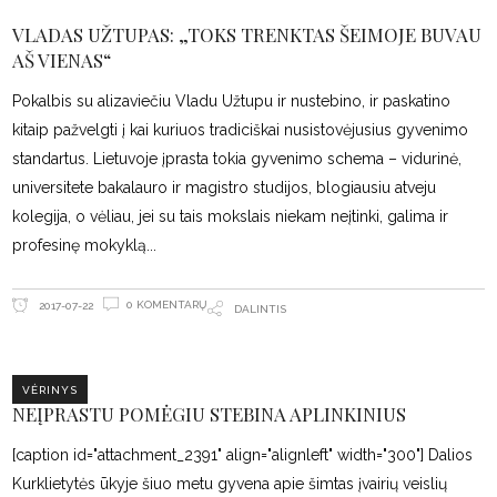
VLADAS UŽTUPAS: „TOKS TRENKTAS ŠEIMOJE BUVAU
AŠ VIENAS“
Pokalbis su alizaviečiu Vladu Užtupu ir nustebino, ir paskatino
kitaip pažvelgti į kai kuriuos tradiciškai nusistovėjusius gyvenimo
standartus. Lietuvoje įprasta tokia gyvenimo schema – vidurinė,
universitete bakalauro ir magistro studijos, blogiausiu atveju
kolegija, o vėliau, jei su tais mokslais niekam neįtinki, galima ir
profesinę mokyklą
0 KOMENTARŲ
2017-07-22
DALINTIS
VĖRINYS
NEĮPRASTU POMĖGIU STEBINA APLINKINIUS
[caption id="attachment_2391" align="alignleft" width="300"] Dalios
Kurklietytės ūkyje šiuo metu gyvena apie šimtas įvairių veislių