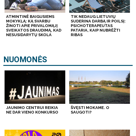
ATMINTINĖ BAIGUSIEMS
TIK NEDAUG LIETUVIŲ
MOKYKLĄ: KĄ SVARBU
SUDERINA DARBĄ IR POILSĮ:
ŽINOTI APIE PRIVALOMĄJĮ
PSICHOTERAPEUTAS
SVEIKATOS DRAUDIMĄ, KAD
PATARIA, KAIP NUBRĖŽTI
NESUSIDARYTŲ SKOLA
RIBAS
NUOMONĖS
JAUNIMO CENTRUI REIKIA
ŠVĘSTI MOKAME. O
NE DAR VIENO KONKURSO
SAUGOTI?