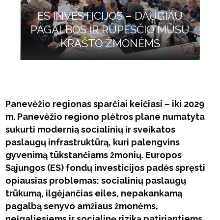
ES INVESTICIJOS – DAUGIAU
PAGALBOS IR RŪPESČIO MŪSŲ
KRAŠTO ŽMONĖMS
Panevėžio regionas sparčiai keičiasi – iki 2029
m. Panevėžio regiono plėtros plane numatyta
sukurti modernią socialinių ir sveikatos
paslaugų infrastruktūrą, kuri palengvins
gyvenimą tūkstančiams žmonių. Europos
Sąjungos (ES) fondų investicijos padės spręsti
opiausias problemas: socialinių paslaugų
trūkumą, ilgėjančias eiles, nepakankamą
pagalbą senyvo amžiaus žmonėms,
neįgaliesiems ir socialinę riziką patiriantiems