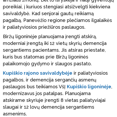
poreikiai, į kuriuos stengiasi atsižvelgti kiekviena
savivaldybė. Kad senjorai gautų reikiamą
pagalbą, Panevėžio regione plečiamos ilgalaikės
ir paliatyviosios priežiūros paslaugos.
Biržų ligoninėje planuojama įrengti atskirą,
moderniai įrengtą iki 12 vietų skyrių demencija
sergantiems pacientams. Jis atsiras priestate,
kuris bus statomas prie Biržų ligoninės
palaikomojo gydymo ir slaugos pastato.
Kupiškio rajono savivaldybėje
ir paliatyviosios
pagalbos, ir demencija sergančių asmenų
paslaugos bus teikiamos VšĮ
Kupiškio ligoninėje
,
modernizavus jos patalpas. Planuojama
atskirame skyriuje įrengti 8 vietas paliatyviajai
slaugai ir 12 lovų demencija sergantiems
asmenims.