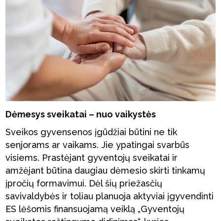
Dėmesys sveikatai – nuo vaikystės
Sveikos gyvensenos įgūdžiai būtini ne tik
senjorams ar vaikams. Jie ypatingai svarbūs
visiems. Prastėjant gyventojų sveikatai ir
amžėjant būtina daugiau dėmesio skirti tinkamų
įpročių formavimui. Dėl šių priežasčių
savivaldybės ir toliau planuoja aktyviai įgyvendinti
ES lėšomis finansuojamą veiklą „Gyventojų