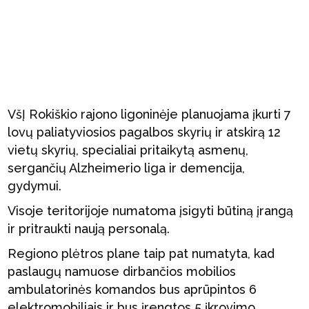
VšĮ Rokiškio rajono ligoninėje planuojama įkurti 7
lovų paliatyviosios pagalbos skyrių ir atskirą 12
vietų skyrių, specialiai pritaikytą asmenų,
sergančių Alzheimerio liga ir demencija,
gydymui.
Visoje teritorijoje numatoma įsigyti būtiną įrangą
ir pritraukti naują personalą.
Regiono plėtros plane taip pat numatyta, kad
paslaugų namuose dirbančios mobilios
ambulatorinės komandos bus aprūpintos 6
elektromobiliais ir bus įrengtos 5 įkrovimo