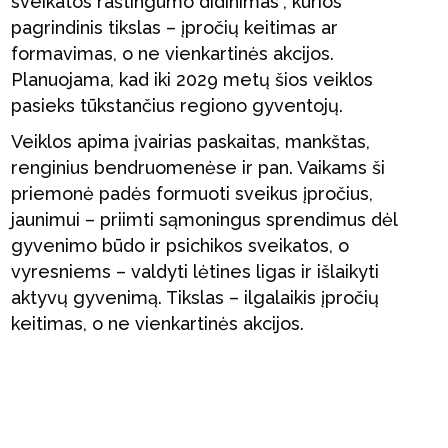
sveikatos raštingumo didinimas“, kurios
pagrindinis tikslas – įpročių keitimas ar
formavimas, o ne vienkartinės akcijos.
Planuojama, kad iki 2029 metų šios veiklos
pasieks tūkstančius regiono gyventojų.
Veiklos apima įvairias paskaitas, mankštas,
renginius bendruomenėse ir pan. Vaikams ši
priemonė padės formuoti sveikus įpročius,
jaunimui – priimti sąmoningus sprendimus dėl
gyvenimo būdo ir psichikos sveikatos, o
vyresniems – valdyti lėtines ligas ir išlaikyti
aktyvų gyvenimą. Tikslas – ilgalaikis įpročių
keitimas, o ne vienkartinės akcijos.