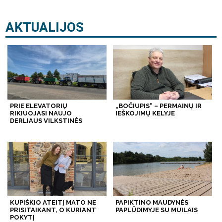
AKTUALIJOS
PRIE ELEVATORIŲ
„BOČIUPIS“ – PERMAINŲ IR
RIKIUOJASI NAUJO
IEŠKOJIMŲ KELYJE
DERLIAUS VILKSTINĖS
KUPIŠKIO ATEITĮ MATO NE
PAPIKTINO MAUDYNĖS
PRISITAIKANT, O KURIANT
PAPLŪDIMYJE SU MUILAIS
POKYTĮ