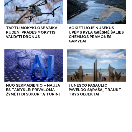
TARTU MOKYKLOSE VAIKAI
VOKIETIJOJE NUSEKUS
RUDENĮ PRADĖS MOKYTIS
UPĖMS KYLA GRĖSMĖ ŠALIES
VALDYTI DRONUS
CHEMIJOS PRAMONĖS
GAMYBAI
NUO SEKMADIENIO – NAUJA
Į UNESCO PASAULIO
ES TAISYKLĖ: PRIVALOMA
PAVELDO SĄRAŠĄ ĮTRAUKTI
ŽYMĖTI DI SUKURTĄ TURINĮ
TRYS OBJEKTAI