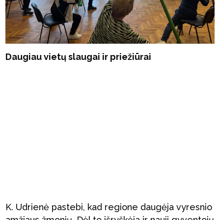
Daugiau vietų slaugai ir priežiūrai
K. Udrienė pastebi, kad regione daugėja vyresnio
amžiaus žmonių. Dėl to išryškėja ir nauji gyventojų