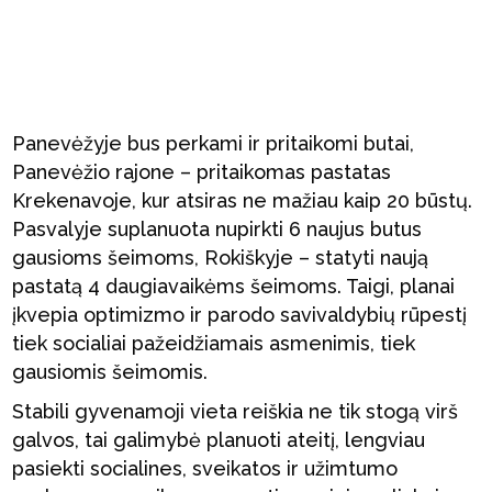
Panevėžyje bus perkami ir pritaikomi butai,
Panevėžio rajone – pritaikomas pastatas
Krekenavoje, kur atsiras ne mažiau kaip 20 būstų.
Pasvalyje suplanuota nupirkti 6 naujus butus
gausioms šeimoms, Rokiškyje – statyti naują
pastatą 4 daugiavaikėms šeimoms. Taigi, planai
įkvepia optimizmo ir parodo savivaldybių rūpestį
tiek socialiai pažeidžiamais asmenimis, tiek
gausiomis šeimomis.
Stabili gyvenamoji vieta reiškia ne tik stogą virš
galvos, tai galimybė planuoti ateitį, lengviau
pasiekti socialines, sveikatos ir užimtumo