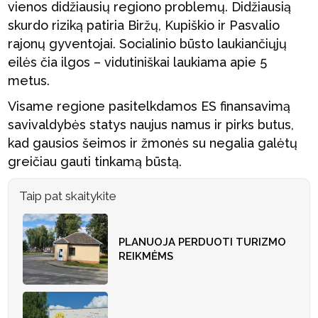
vienos didžiausių regiono problemų. Didžiausią
skurdo riziką patiria Biržų, Kupiškio ir Pasvalio
rajonų gyventojai. Socialinio būsto laukiančiųjų
eilės čia ilgos – vidutiniškai laukiama apie 5
metus.
Visame regione pasitelkdamos ES finansavimą
savivaldybės statys naujus namus ir pirks butus,
kad gausios šeimos ir žmonės su negalia galėtų
greičiau gauti tinkamą būstą.
Taip pat skaitykite
PLANUOJA PERDUOTI TURIZMO
REIKMĖMS