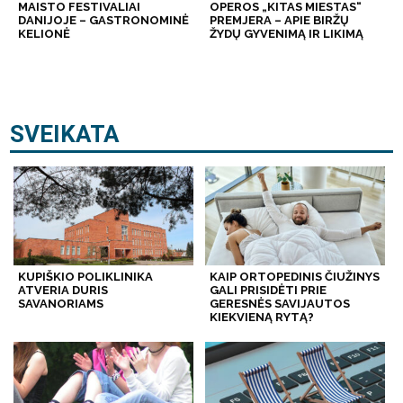
MAISTO FESTIVALIAI
OPEROS „KITAS MIESTAS“
DANIJOJE – GASTRONOMINĖ
PREMJERA – APIE BIRŽŲ
KELIONĖ
ŽYDŲ GYVENIMĄ IR LIKIMĄ
SVEIKATA
KUPIŠKIO POLIKLINIKA
KAIP ORTOPEDINIS ČIUŽINYS
ATVERIA DURIS
GALI PRISIDĖTI PRIE
SAVANORIAMS
GERESNĖS SAVIJAUTOS
KIEKVIENĄ RYTĄ?