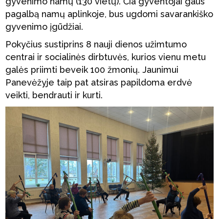
gyvenimo namų (130 vietų). Čia gyventojai gaus
pagalbą namų aplinkoje, bus ugdomi savarankiško
gyvenimo įgūdžiai.
Pokyčius sustiprins 8 nauji dienos užimtumo
centrai ir socialinės dirbtuvės, kurios vienu metu
galės priimti beveik 100 žmonių. Jaunimui
Panevėžyje taip pat atsiras papildoma erdvė
veikti, bendrauti ir kurti.