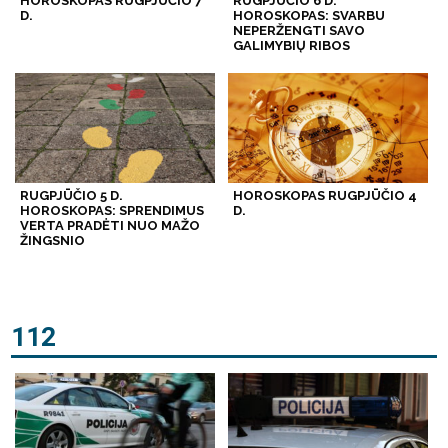
HOROSKOPAS RUGPJŪČIO 7
RUGPJŪČIO 6 D.
D.
HOROSKOPAS: SVARBU
NEPERŽENGTI SAVO
GALIMYBIŲ RIBOS
RUGPJŪČIO 5 D.
HOROSKOPAS RUGPJŪČIO 4
HOROSKOPAS: SPRENDIMUS
D.
VERTA PRADĖTI NUO MAŽO
ŽINGSNIO
112