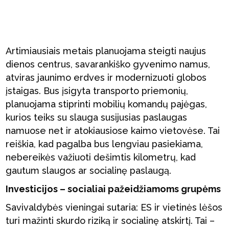
Artimiausiais metais planuojama steigti naujus
dienos centrus, savarankiško gyvenimo namus,
atviras jaunimo erdves ir modernizuoti globos
įstaigas. Bus įsigyta transporto priemonių,
planuojama stiprinti mobilių komandų pajėgas,
kurios teiks su slauga susijusias paslaugas
namuose net ir atokiausiose kaimo vietovėse. Tai
reiškia, kad pagalba bus lengviau pasiekiama,
nebereikės važiuoti dešimtis kilometrų, kad
gautum slaugos ar socialinę paslaugą.
Investicijos – socialiai pažeidžiamoms grupėms
Savivaldybės vieningai sutaria: ES ir vietinės lėšos
turi mažinti skurdo riziką ir socialinę atskirtį. Tai –