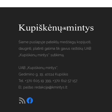
Šiame puslapyje pateiktą medžiagą kopijuoti,
dauginti, platinti galima tik gavus raštišką UAB
„Kupiškėnų mintys“ sutikimą.
UAB „Kupiškėnų mintys“,
Gedimino g. 19, 40114 Kupiškis
Tel. +370 605 19 399, +370 612 57 157.
El. paštas
redakcija@kmintys.lt