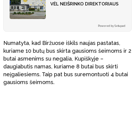
VĖL NEIŠRINKO DIREKTORIAUS
Powered by Setupad
Numatyta, kad Biržuose iškils naujas pastatas,
kuriame 10 butų bus skirta gausioms šeimoms ir 2
butai asmenims su negalia, Kupiškyje –
daugiabutis namas, kuriame 8 butai bus skirti
neįgaliesiems. Taip pat bus suremontuoti 4 butai
gausioms šeimoms.