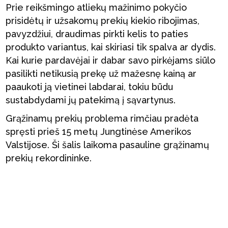
Prie reikšmingo atliekų mažinimo pokyčio
prisidėtų ir užsakomų prekių kiekio ribojimas,
pavyzdžiui, draudimas pirkti kelis to paties
produkto variantus, kai skiriasi tik spalva ar dydis.
Kai kurie pardavėjai ir dabar savo pirkėjams siūlo
pasilikti netikusią prekę už mažesnę kainą ar
paaukoti ją vietinei labdarai, tokiu būdu
sustabdydami jų patekimą į sąvartynus.
Grąžinamų prekių problema rimčiau pradėta
spręsti prieš 15 metų Jungtinėse Amerikos
Valstijose. Ši šalis laikoma pasauline grąžinamų
prekių rekordininke.