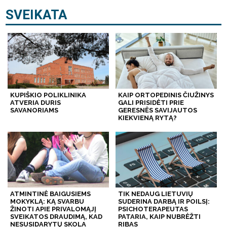
SVEIKATA
KUPIŠKIO POLIKLINIKA
KAIP ORTOPEDINIS ČIUŽINYS
ATVERIA DURIS
GALI PRISIDĖTI PRIE
SAVANORIAMS
GERESNĖS SAVIJAUTOS
KIEKVIENĄ RYTĄ?
ATMINTINĖ BAIGUSIEMS
TIK NEDAUG LIETUVIŲ
MOKYKLĄ: KĄ SVARBU
SUDERINA DARBĄ IR POILSĮ:
ŽINOTI APIE PRIVALOMĄJĮ
PSICHOTERAPEUTAS
SVEIKATOS DRAUDIMĄ, KAD
PATARIA, KAIP NUBRĖŽTI
NESUSIDARYTŲ SKOLA
RIBAS