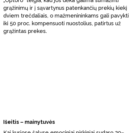
„Optoro“ teigia, kad jos dėka galima sumažinti
grąžinimų ir į sąvartynus patenkančių prekių kiekį
dviem trečdaliais, o mažmenininkams gali pavykti
iki 50 proc. kompensuoti nuostolius, patirtus už
grąžintas prekes.
Išeitis – mainytuvės
Kai kuriose šalyse emociniai pirkiniai sudaro 30–