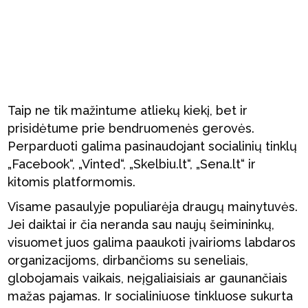
Taip ne tik mažintume atliekų kiekį, bet ir
prisidėtume prie bendruomenės gerovės.
Perparduoti galima pasinaudojant socialinių tinklų
„Facebook“, „Vinted“, „Skelbiu.lt“, „Sena.lt“ ir
kitomis platformomis.
Visame pasaulyje populiarėja draugų mainytuvės.
Jei daiktai ir čia neranda sau naujų šeimininkų,
visuomet juos galima paaukoti įvairioms labdaros
organizacijoms, dirbančioms su seneliais,
globojamais vaikais, neįgaliaisiais ar gaunančiais
mažas pajamas. Ir socialiniuose tinkluose sukurta