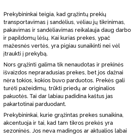
Prekybininkai teigia, kad grąžintų prekių
transportavimas į sandėlius, vėliau jų tikrinimas,
pakavimas ir sandėliavimas reikalauja daug darbo
ir papildomų lėšų. Kai kurias prekes, ypač
mažesnės vertės, yra pigiau sunaikinti nei vėl
įtraukti į prekybą.
Nors grąžinti galima tik nenaudotas ir prekinės
išvaizdos nepraradusias prekes, bet jos dažnai
nėra tokios, kokios buvo parduotos. Prekės gali
turėti pažeidimų, trūkti priedų ar originalios
pakuotės. Tai dar labiau padidina kaštus jas
pakartotinai parduodant.
Prekybininkai, kurie grąžintas prekes sunaikina,
akcentuoja ir tai, kad tam tikros prekės yra
sezoninės. Jos neva madingos ar aktualios labai