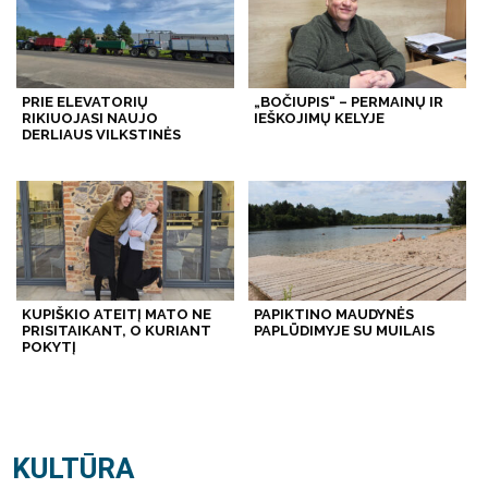
PRIE ELEVATORIŲ
„BOČIUPIS“ – PERMAINŲ IR
RIKIUOJASI NAUJO
IEŠKOJIMŲ KELYJE
DERLIAUS VILKSTINĖS
KUPIŠKIO ATEITĮ MATO NE
PAPIKTINO MAUDYNĖS
PRISITAIKANT, O KURIANT
PAPLŪDIMYJE SU MUILAIS
POKYTĮ
KULTŪRA