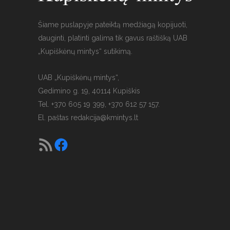
Šiame puslapyje pateiktą medžiagą kopijuoti,
dauginti, platinti galima tik gavus raštišką UAB
„Kupiškėnų mintys“ sutikimą.
UAB „Kupiškėnų mintys“,
Gedimino g. 19, 40114 Kupiškis
Tel. +370 605 19 399, +370 612 57 157.
El. paštas
redakcija@kmintys.lt