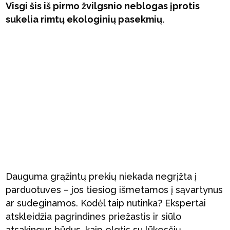
Visgi šis iš pirmo žvilgsnio neblogas įprotis
sukelia rimtų ekologinių pasekmių.
Dauguma grąžintų prekių niekada negrįžta į
parduotuves – jos tiesiog išmetamos į sąvartynus
ar sudeginamos. Kodėl taip nutinka? Ekspertai
atskleidžia pagrindines priežastis ir siūlo
atsakingus būdus, kaip elgtis su lūkesčių