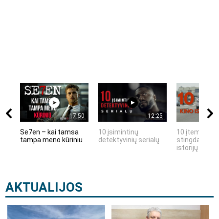
17:50
12:25
Se7en – kai tamsa
10 įsimintinų
10 įtemptų, k
tampa meno kūriniu
detektyvinių serialų
stingdančių k
istorijų
AKTUALIJOS