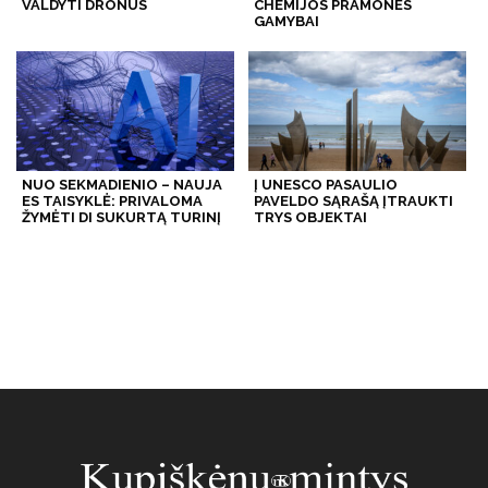
VALDYTI DRONUS
CHEMIJOS PRAMONĖS
GAMYBAI
NUO SEKMADIENIO – NAUJA
Į UNESCO PASAULIO
ES TAISYKLĖ: PRIVALOMA
PAVELDO SĄRAŠĄ ĮTRAUKTI
ŽYMĖTI DI SUKURTĄ TURINĮ
TRYS OBJEKTAI