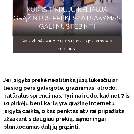
KUR IŠ TIKRŲJŲ KELIAUJA
GRĄŽINTOS PREKĖS? ATSAKYMAS
GALI NUSTEBINTI
Valstybinės vartotojų teisių apsaugos tarnybos
nuotrauka
Jei įsigyta prekė neatitinka jūsų lūkesčių ar
tiesiog persigalvojote, grąžinimas, atrodo,
natūralus sprendimas. Tyrimai rodo, kad net 7 iš
10 pirkėjų bent kartą yra grąžinę internetu
įsigytą daiktą, o kas penktas atvirai pripažįsta
užsakantis daugiau prekių, sąmoningai
planuodamas dalį jų grąžinti.