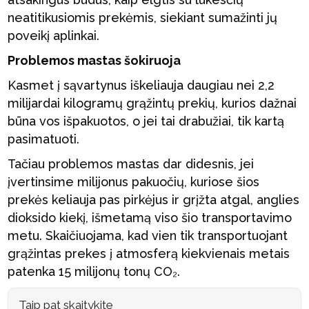
neatitikusiomis prekėmis, siekiant sumažinti jų
poveikį aplinkai.
Problemos mastas šokiruoja
Kasmet į sąvartynus iškeliauja daugiau nei 2,2
milijardai kilogramų grąžintų prekių, kurios dažnai
būna vos išpakuotos, o jei tai drabužiai, tik kartą
pasimatuoti.
Tačiau problemos mastas dar didesnis, jei
įvertinsime milijonus pakuočių, kuriose šios
prekės keliauja pas pirkėjus ir grįžta atgal, anglies
dioksido kiekį, išmetamą viso šio transportavimo
metu. Skaičiuojama, kad vien tik transportuojant
grąžintas prekes į atmosferą kiekvienais metais
patenka 15 milijonų tonų CO₂.
Taip pat skaitykite