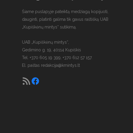
Šiame puslapyje pateiktą medžiagą kopijuoti,
dauginti, platinti galima tik gavus raštišką UAB
„Kupiškėnų mintys“ sutikimą.
UAB „Kupiškėnų mintys“,
Gedimino g. 19, 40114 Kupiškis
Tel. +370 605 19 399, +370 612 57 157.
El. paštas
redakcija@kmintys.lt