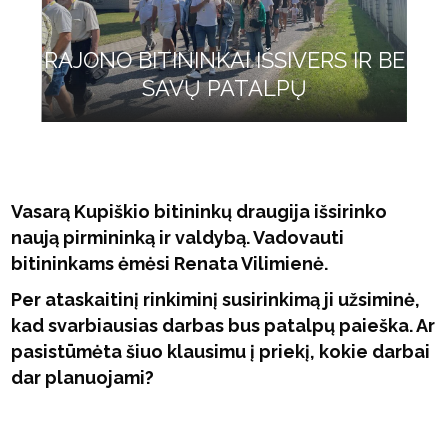
RAJONO BITININKAI IŠSIVERS IR BE
SAVŲ PATALPŲ
Vasarą Kupiškio bitininkų draugija išsirinko
naują pirmininką ir valdybą. Vadovauti
bitininkams ėmėsi Renata Vilimienė.
Per ataskaitinį rinkiminį susirinkimą ji užsiminė,
kad svarbiausias darbas bus patalpų paieška. Ar
pasistūmėta šiuo klausimu į priekį, kokie darbai
dar planuojami?