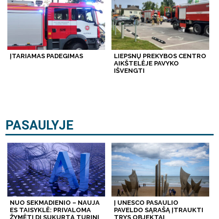
ĮTARIAMAS PADEGIMAS
LIEPSNŲ PREKYBOS CENTRO
AIKŠTELĖJE PAVYKO
IŠVENGTI
PASAULYJE
NUO SEKMADIENIO – NAUJA
Į UNESCO PASAULIO
ES TAISYKLĖ: PRIVALOMA
PAVELDO SĄRAŠĄ ĮTRAUKTI
ŽYMĖTI DI SUKURTĄ TURINĮ
TRYS OBJEKTAI