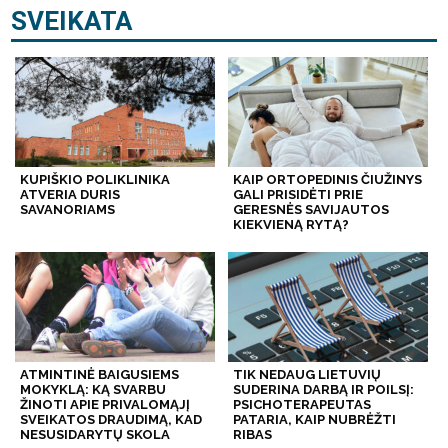
SVEIKATA
KUPIŠKIO POLIKLINIKA
KAIP ORTOPEDINIS ČIUŽINYS
ATVERIA DURIS
GALI PRISIDĖTI PRIE
SAVANORIAMS
GERESNĖS SAVIJAUTOS
KIEKVIENĄ RYTĄ?
ATMINTINĖ BAIGUSIEMS
TIK NEDAUG LIETUVIŲ
MOKYKLĄ: KĄ SVARBU
SUDERINA DARBĄ IR POILSĮ:
ŽINOTI APIE PRIVALOMĄJĮ
PSICHOTERAPEUTAS
SVEIKATOS DRAUDIMĄ, KAD
PATARIA, KAIP NUBRĖŽTI
NESUSIDARYTŲ SKOLA
RIBAS