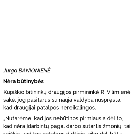
Jurga BANIONIENĖ
Nėra būtinybės
Kupiškio bitininkų draugijos pirmininkė R. Vilimienė
sakė, jog pasitarus su nauja valdyba nuspręsta,
kad draugijai patalpos nereikalingos.
„Nutarėme, kad jos nebūtinos pirmiausia dėl to,
kad nėra įdarbintų pagal darbo sutartis žmonių, tai
reiškia, kad tos patalpos didžiąją laiko dalį būtų