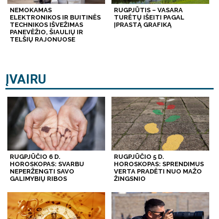
NEMOKAMAS
RUGPJŪTIS – VASARA
ELEKTRONIKOS IR BUITINĖS
TURĖTŲ IŠEITI PAGAL
TECHNIKOS IŠVEŽIMAS
ĮPRASTĄ GRAFIKĄ
PANEVĖŽIO, ŠIAULIŲ IR
TELŠIŲ RAJONUOSE
ĮVAIRU
RUGPJŪČIO 6 D.
RUGPJŪČIO 5 D.
HOROSKOPAS: SVARBU
HOROSKOPAS: SPRENDIMUS
NEPERŽENGTI SAVO
VERTA PRADĖTI NUO MAŽO
GALIMYBIŲ RIBOS
ŽINGSNIO