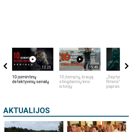
12:25
15:45
10 įsimintinų
10 įtemptų, kraują
„Septynių Kar
detektyvinių serialų
stingdančių kino
Riteris" – kai
istorijų
paprastumas 
AKTUALIJOS