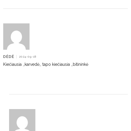
DĖDĖ
|
2024-09-18
Kiečiausia ,,karvedė,, tapo kiečiausia ,,bitininkė