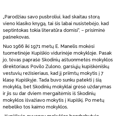
„Parodžiau savo pusbroliui, kad skaitau storą
vieno klasiko knygą, tai šis labai nusistebėjo, kad
septintokas tokia literatūra domisi“, – prisiminė
pašnekovas.
Nuo 1966 iki 1971 metų E. Manelis mokėsi
tuometinėje Kupiškio vidurinėje mokykloje. Pasak
jo, tėvas paprašė Skodinių aštuonmetės mokyklos
direktoriaus Povilo Zulono, garsiųjų kupiškėniškų
vestuvių režisieriaus, kad jį priimtų mokytis į 7
klasę Kupiškyje. Tada buvo sunku patekti į šią
mokyklą, bet Skodinių mokyklai grėsė uždarymas
ir jis su dar dviem mergaitėmis iš Skodinių
mokyklos išvažiavo mokytis į Kupiškį. Po metų
nebeliko tos kaimo mokyklos.