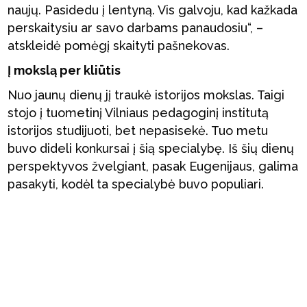
naujų. Pasidedu į lentyną. Vis galvoju, kad kažkada
perskaitysiu ar savo darbams panaudosiu“, –
atskleidė pomėgį skaityti pašnekovas.
Į mokslą per kliūtis
Nuo jaunų dienų jį traukė istorijos mokslas. Taigi
stojo į tuometinį Vilniaus pedagoginį institutą
istorijos studijuoti, bet nepasisekė. Tuo metu
buvo dideli konkursai į šią specialybę. Iš šių dienų
perspektyvos žvelgiant, pasak Eugenijaus, galima
pasakyti, kodėl ta specialybė buvo populiari.