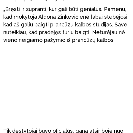
„Bręsti ir supranti, kur gali būti genialus. Pamenu,
kad mokytoja Aldona Zinkevičienė labai stebėjosi,
kad aš galiu baigti prancūzų kalbos studijas. Save
nuteikiau, kad pradėjęs turiu baigti. Neturėjau nė
vieno neigiamo pažymio iš prancūzų kalbos.
Tik dėstytojai buvo oficialūs, gana atsiriboję nuo