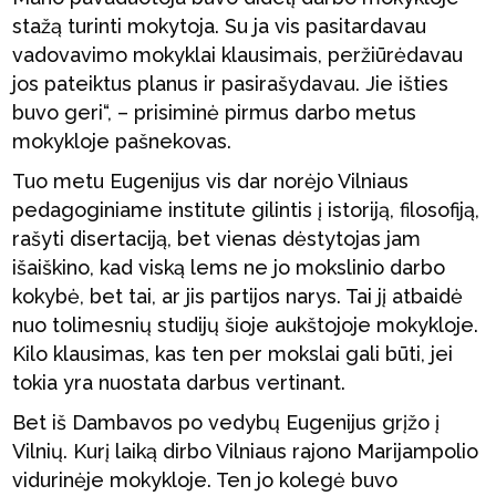
stažą turinti mokytoja. Su ja vis pasitardavau
vadovavimo mokyklai klausimais, peržiūrėdavau
jos pateiktus planus ir pasirašydavau. Jie išties
buvo geri“, – prisiminė pirmus darbo metus
mokykloje pašnekovas.
Tuo metu Eugenijus vis dar norėjo Vilniaus
pedagoginiame institute gilintis į istoriją, filosofiją,
rašyti disertaciją, bet vienas dėstytojas jam
išaiškino, kad viską lems ne jo mokslinio darbo
kokybė, bet tai, ar jis partijos narys. Tai jį atbaidė
nuo tolimesnių studijų šioje aukštojoje mokykloje.
Kilo klausimas, kas ten per mokslai gali būti, jei
tokia yra nuostata darbus vertinant.
Bet iš Dambavos po vedybų Eugenijus grįžo į
Vilnių. Kurį laiką dirbo Vilniaus rajono Marijampolio
vidurinėje mokykloje. Ten jo kolegė buvo