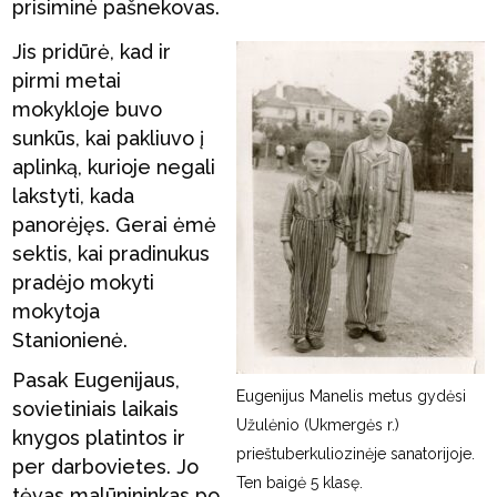
prisiminė pašnekovas.
Jis pridūrė, kad ir
pirmi metai
mokykloje buvo
sunkūs, kai pakliuvo į
aplinką, kurioje negali
lakstyti, kada
panorėjęs. Gerai ėmė
sektis, kai pradinukus
pradėjo mokyti
mokytoja
Stanionienė.
Pasak Eugenijaus,
Eugenijus Manelis metus gydėsi
sovietiniais laikais
Užulėnio (Ukmergės r.)
knygos platintos ir
prieštuberkuliozinėje sanatorijoje.
per darbovietes. Jo
Ten baigė 5 klasę.
tėvas malūnininkas po