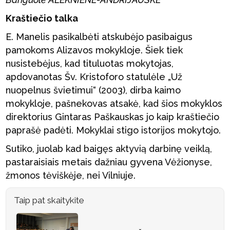
Kraštiečio talka
E. Manelis pasikalbėti atskubėjo pasibaigus
pamokoms Alizavos mokykloje. Šiek tiek
nusistebėjus, kad tituluotas mokytojas,
apdovanotas Šv. Kristoforo statulėle „Už
nuopelnus švietimui“ (2003), dirba kaimo
mokykloje, pašnekovas atsakė, kad šios mokyklos
direktorius Gintaras Paškauskas jo kaip kraštiečio
paprašė padėti. Mokyklai stigo istorijos mokytojo.
Sutiko, juolab kad baigęs aktyvią darbinę veiklą,
pastaraisiais metais dažniau gyvena Vėžionyse,
žmonos tėviškėje, nei Vilniuje.
Taip pat skaitykite