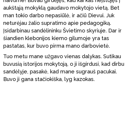
naivume! Buvau girdėjęs, kad kai kas neįstojęs į
aukštąją mokyklą gaudavo mokytojo vietą. Bet
man tokio darbo nepasiūlė, ir ačiū Dievui. Juk
neturėjau žalio supratimo apie pedagogiką.
Įsidarbinau sandėlininku Švietimo skyriuje. Dar ir
šiandien klebonijos kiemo gilumoje yra tas
pastatas, kur buvo pirma mano darbovietė.
Tuo metu mane užgavo vienas dalykas. Sutikau
buvusią istorijos mokytoją, o ji išgirdusi, kad dirbu
sandėlyje, pasakė, kad mane sugrauš pacukai.
Buvo ji gana stačiokiška, lyg kazokas.