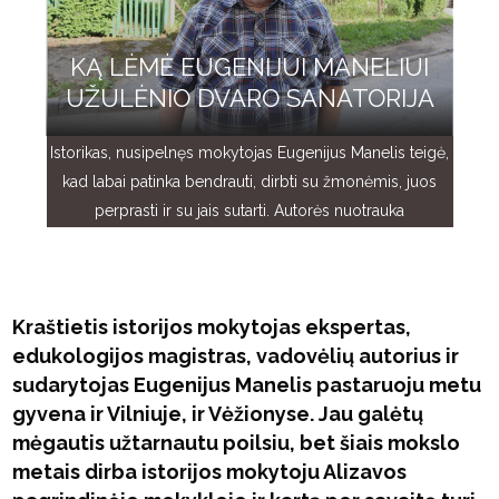
KĄ LĖMĖ EUGENIJUI MANELIUI
UŽULĖNIO DVARO SANATORIJA
Istorikas, nusipelnęs mokytojas Eugenijus Manelis teigė,
kad labai patinka bendrauti, dirbti su žmonėmis, juos
perprasti ir su jais sutarti. Autorės nuotrauka
Kraštietis istorijos mokytojas ekspertas,
edukologijos magistras, vadovėlių autorius ir
sudarytojas Eugenijus Manelis pastaruoju metu
gyvena ir Vilniuje, ir Vėžionyse. Jau galėtų
mėgautis užtarnautu poilsiu, bet šiais mokslo
metais dirba istorijos mokytoju Alizavos