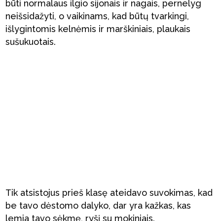
būti normalaus ilgio sijonais ir nagais, pernelyg
neišsidažyti, o vaikinams, kad būtų tvarkingi,
išlygintomis kelnėmis ir marškiniais, plaukais
sušukuotais.
Tik atsistojus prieš klasę ateidavo suvokimas, kad
be tavo dėstomo dalyko, dar yra kažkas, kas
lemia tavo sėkmę, ryšį su mokiniais.