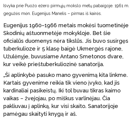
Išvyka prie Puožo ežero pirmųjų mokslo metų pabaigoje. 1961 m.
gegužės mėn. Eugenijus Manelis – pirmas iš kairės.
Eugenijus 1960–1966 metais mokėsi tuometinėje
Skodinių aštuonmetėje mokykloje. Bet šie
oficialūs duomenys nėra tikslūs. Jis buvo susirgęs
tuberkulioze ir 5 klasę baigė Ukmergės rajone,
Užulėnyje, buvusiame Antano Smetonos dvare,
kur veikė prieštuberkuliozinė sanatorija.
„Ši aplinkybė pasuko mano gyvenimą kita linkme.
Kartais gyvenime reikia tik vieno įvyko, kad jis
kardinaliai pasikeistų. Iki tol buvau tikras kaimo
vaikas – žvejojau, po miškus varlinėjau. Čia
pakliuvau į aplinką, kur visi skaito. Sanatorijoje
pamėgau skaityti knygą ir aš.