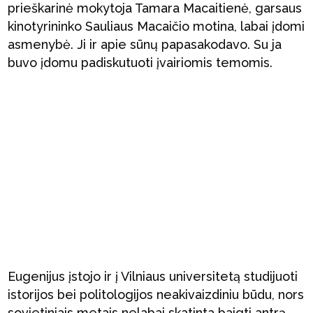
prieškarinė mokytoja Tamara Macaitienė, garsaus
kinotyrininko Sauliaus Macaičio motina, labai įdomi
asmenybė. Ji ir apie sūnų papasakodavo. Su ja
buvo įdomu padiskutuoti įvairiomis temomis.
Eugenijus įstojo ir į Vilniaus universitetą studijuoti
istorijos bei politologijos neakivaizdiniu būdu, nors
sovietiniais metais nelabai skatinta baigti antrą