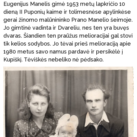
Eugenijus Manelis gimė 1953 metų lapkričio 10
dieną II Puponių kaime ir tolimesnėse apylinkėse
gerai žinomo malūnininko Prano Manelio šeimoje.
Jo gimtinė vadinta ir Dvareliu, nes ten yra buvęs
dvaras. Šiandien ten praūžus melioracijai gal stovi
tik kelios sodybos. Jo tėvai prieš melioraciją apie
1980 metus savo namus pardavė ir persikėlė į
Kupiškį. Tėviškės nebeliko nė pėdsako.