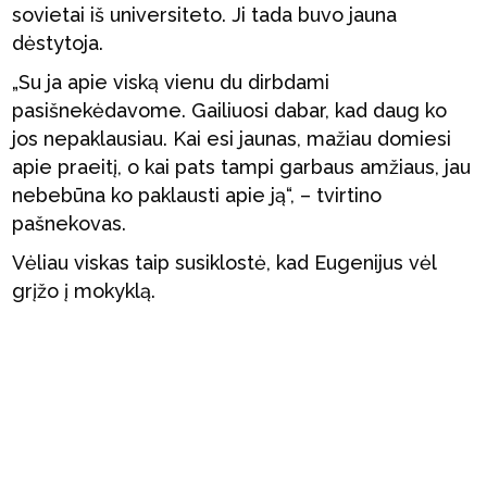
sovietai iš universiteto. Ji tada buvo jauna
dėstytoja.
„Su ja apie viską vienu du dirbdami
pasišnekėdavome. Gailiuosi dabar, kad daug ko
jos nepaklausiau. Kai esi jaunas, mažiau domiesi
apie praeitį, o kai pats tampi garbaus amžiaus, jau
nebebūna ko paklausti apie ją“, – tvirtino
pašnekovas.
Vėliau viskas taip susiklostė, kad Eugenijus vėl
grįžo į mokyklą.