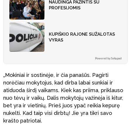
NAUDINGA PAŽINTIS SU
PROFESIJOMIS
KUPIŠKIO RAJONE SUŽALOTAS
VYRAS
Powered by Setupad
„Mokiniai ir sostinėje, ir čia panašūs. Pagirti
norėčiau mokytojus, kad dirba labai sunkiai ir
atiduoda širdį vaikams. Kiek kas priima, priklauso
nuo tėvų ir vaikų. Dalis mokytojų važinėja iš kitur,
bet yra ir vietinių. Prieš juos ypač reikia kepurę
nukelti. Kad taip visi dirbtų! Jie yra tikri savo
krašto patriotai.