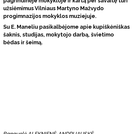
pagrindinėje mokykloje ir kartą per savaitę turi
užsiėmimus Vilniaus Martyno Mažvydo
progimnazijos mokyklos muziejuje.
Su E. Maneliu pasikalbėjome apie kupiškėniškas
šaknis, studijas, mokytojo darbą, švietimo
bėdas ir šeimą.
Banguolė ALEKNIENĖ-ANDRIJAUSKĖ