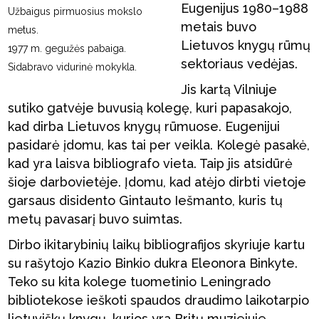
Eugenijus 1980–1988
Užbaigus pirmuosius mokslo
metais buvo
metus.
Lietuvos knygų rūmų
1977 m. gegužės pabaiga.
sektoriaus vedėjas.
Sidabravo vidurinė mokykla.
Jis kartą Vilniuje
sutiko gatvėje buvusią kolegę, kuri papasakojo,
kad dirba Lietuvos knygų rūmuose. Eugenijui
pasidarė įdomu, kas tai per veikla. Kolegė pasakė,
kad yra laisva bibliografo vieta. Taip jis atsidūrė
šioje darbovietėje. Įdomu, kad atėjo dirbti vietoje
garsaus disidento Gintauto Iešmanto, kuris tų
metų pavasarį buvo suimtas.
Dirbo ikitarybinių laikų bibliografijos skyriuje kartu
su rašytojo Kazio Binkio dukra Eleonora Binkyte.
Teko su kita kolege tuometinio Leningrado
bibliotekose ieškoti spaudos draudimo laikotarpio
lietuviškų knygų, kurios yra Britų muziejuje,