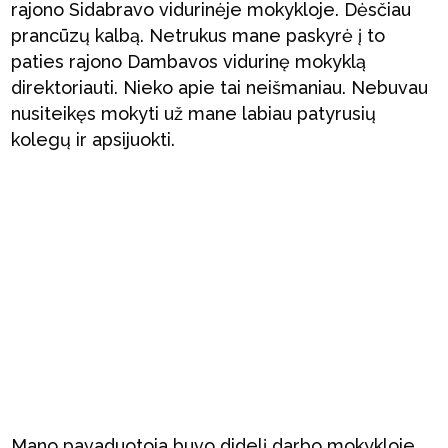
rajono Sidabravo vidurinėje mokykloje. Dėsčiau
prancūzų kalbą. Netrukus mane paskyrė į to
paties rajono Dambavos vidurinę mokyklą
direktoriauti. Nieko apie tai neišmaniau. Nebuvau
nusiteikęs mokyti už mane labiau patyrusių
kolegų ir apsijuokti.
Mano pavaduotoja buvo didelį darbo mokykloje