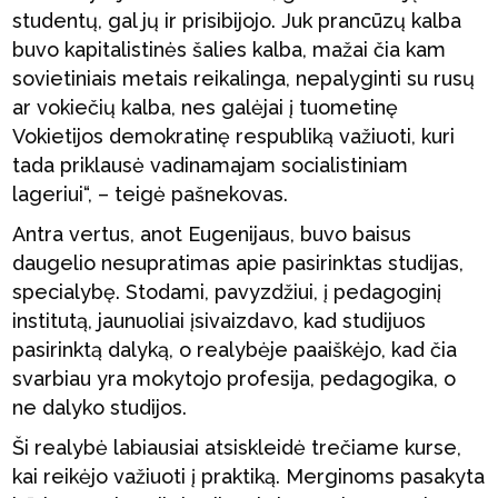
studentų, gal jų ir prisibijojo. Juk prancūzų kalba
buvo kapitalistinės šalies kalba, mažai čia kam
sovietiniais metais reikalinga, nepalyginti su rusų
ar vokiečių kalba, nes galėjai į tuometinę
Vokietijos demokratinę respubliką važiuoti, kuri
tada priklausė vadinamajam socialistiniam
lageriui“, – teigė pašnekovas.
Antra vertus, anot Eugenijaus, buvo baisus
daugelio nesupratimas apie pasirinktas studijas,
specialybę. Stodami, pavyzdžiui, į pedagoginį
institutą, jaunuoliai įsivaizdavo, kad studijuos
pasirinktą dalyką, o realybėje paaiškėjo, kad čia
svarbiau yra mokytojo profesija, pedagogika, o
ne dalyko studijos.
Ši realybė labiausiai atsiskleidė trečiame kurse,
kai reikėjo važiuoti į praktiką. Merginoms pasakyta