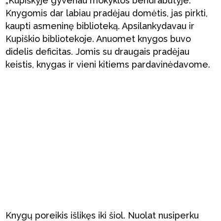
„Kupiškyje gyvenau mokyklos bendrabutyje.
Knygomis dar labiau pradėjau domėtis, jas pirkti,
kaupti asmeninę biblioteką. Apsilankydavau ir
Kupiškio bibliotekoje. Anuomet knygos buvo
didelis deficitas. Jomis su draugais pradėjau
keistis, knygas ir vieni kitiems pardavinėdavome.
Knygų poreikis išlikęs iki šiol. Nuolat nusiperku