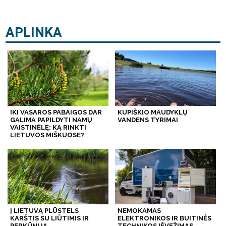
APLINKA
IKI VASAROS PABAIGOS DAR
KUPIŠKIO MAUDYKLŲ
GALIMA PAPILDYTI NAMŲ
VANDENS TYRIMAI
VAISTINĖLĘ: KĄ RINKTI
LIETUVOS MIŠKUOSE?
Į LIETUVĄ PLŪSTELS
NEMOKAMAS
KARŠTIS SU LIŪTIMIS IR
ELEKTRONIKOS IR BUITINĖS
PERKŪNIJA
TECHNIKOS IŠVEŽIMAS