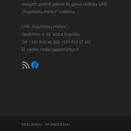
dauginti, platinti galima tik gavus raštišką UAB
„Kupiškėnų mintys“ sutikimą.
UAB „Kupiškėnų mintys“,
Gedimino g. 19, 40114 Kupiškis
Tel. +370 605 19 399, +370 612 57 157.
El. paštas
redakcija@kmintys.lt
SKELBIMAI
PAŠNEKESIAI