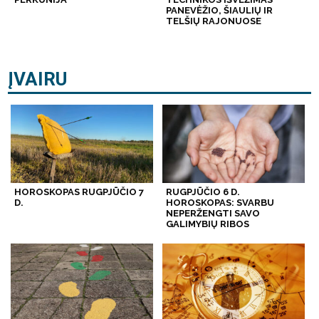
PANEVĖŽIO, ŠIAULIŲ IR
TELŠIŲ RAJONUOSE
ĮVAIRU
HOROSKOPAS RUGPJŪČIO 7
RUGPJŪČIO 6 D.
D.
HOROSKOPAS: SVARBU
NEPERŽENGTI SAVO
GALIMYBIŲ RIBOS