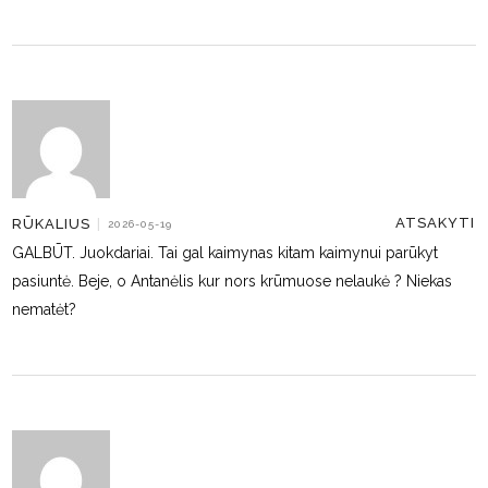
ATSAKYTI
RŪKALIUS
|
2026-05-19
GALBŪT. Juokdariai. Tai gal kaimynas kitam kaimynui parūkyt
pasiuntė. Beje, o Antanėlis kur nors krūmuose nelaukė ? Niekas
nematėt?