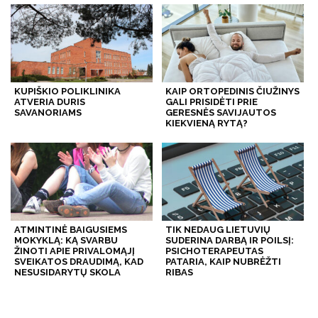
KUPIŠKIO POLIKLINIKA
KAIP ORTOPEDINIS ČIUŽINYS
ATVERIA DURIS
GALI PRISIDĖTI PRIE
SAVANORIAMS
GERESNĖS SAVIJAUTOS
KIEKVIENĄ RYTĄ?
ATMINTINĖ BAIGUSIEMS
TIK NEDAUG LIETUVIŲ
MOKYKLĄ: KĄ SVARBU
SUDERINA DARBĄ IR POILSĮ:
ŽINOTI APIE PRIVALOMĄJĮ
PSICHOTERAPEUTAS
SVEIKATOS DRAUDIMĄ, KAD
PATARIA, KAIP NUBRĖŽTI
NESUSIDARYTŲ SKOLA
RIBAS