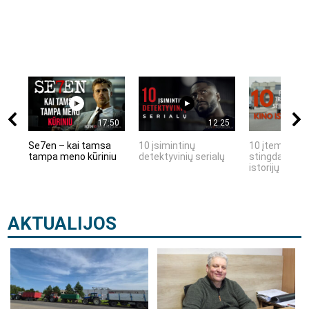
17:50
12:25
Se7en – kai tamsa
10 įsimintinų
10 įtemptų, k
tampa meno kūriniu
detektyvinių serialų
stingdančių k
istorijų
AKTUALIJOS