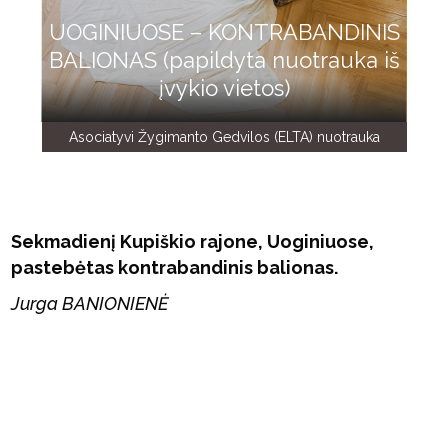
UOGINIUOSE – KONTRABANDINIS
BALIONAS (papildyta nuotrauka iš
įvykio vietos)
Asociatyvi Žygimanto Gedvilos (ELTA) nuotrauka
Sekmadienį Kupiškio rajone, Uoginiuose,
pastebėtas kontrabandinis balionas.
Jurga BANIONIENĖ