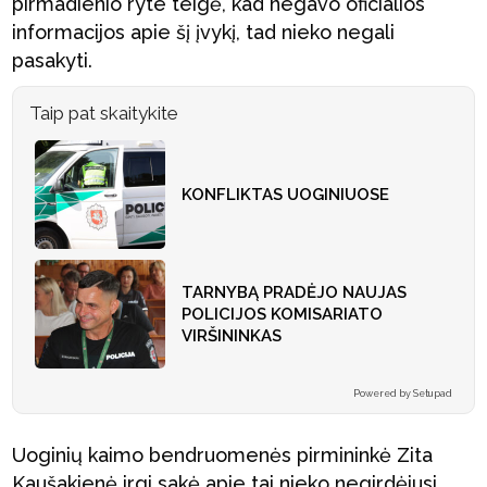
pirmadienio ryte teigė, kad negavo oficialios
informacijos apie šį įvykį, tad nieko negali
pasakyti.
Taip pat skaitykite
KONFLIKTAS UOGINIUOSE
TARNYBĄ PRADĖJO NAUJAS
POLICIJOS KOMISARIATO
VIRŠININKAS
Powered by Setupad
Uoginių kaimo bendruomenės pirmininkė Zita
Kaušakienė irgi sakė apie tai nieko negirdėjusi.