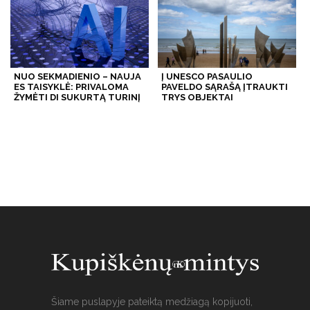
NUO SEKMADIENIO – NAUJA
Į UNESCO PASAULIO
ES TAISYKLĖ: PRIVALOMA
PAVELDO SĄRAŠĄ ĮTRAUKTI
ŽYMĖTI DI SUKURTĄ TURINĮ
TRYS OBJEKTAI
Šiame puslapyje pateiktą medžiagą kopijuoti,