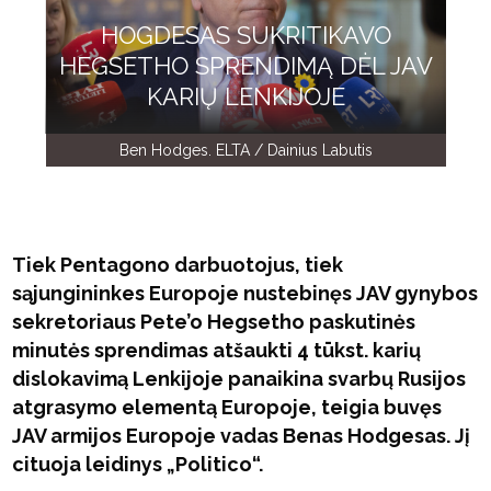
HOGDESAS SUKRITIKAVO
HEGSETHO SPRENDIMĄ DĖL JAV
KARIŲ LENKIJOJE
Ben Hodges. ELTA / Dainius Labutis
Tiek Pentagono darbuotojus, tiek
sąjungininkes Europoje nustebinęs JAV gynybos
sekretoriaus Pete’o Hegsetho paskutinės
minutės sprendimas atšaukti 4 tūkst. karių
dislokavimą Lenkijoje panaikina svarbų Rusijos
atgrasymo elementą Europoje, teigia buvęs
JAV armijos Europoje vadas Benas Hodgesas. Jį
cituoja leidinys „Politico“.