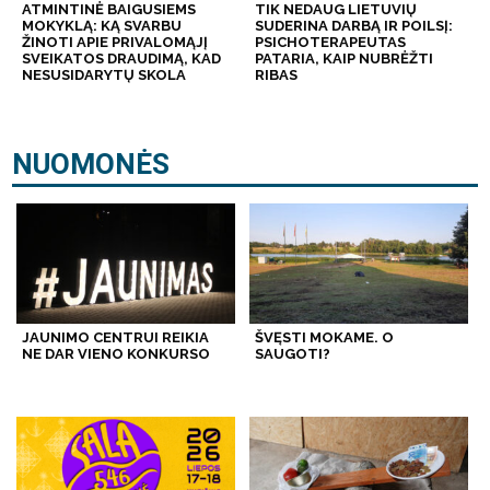
ATMINTINĖ BAIGUSIEMS
TIK NEDAUG LIETUVIŲ
MOKYKLĄ: KĄ SVARBU
SUDERINA DARBĄ IR POILSĮ:
ŽINOTI APIE PRIVALOMĄJĮ
PSICHOTERAPEUTAS
SVEIKATOS DRAUDIMĄ, KAD
PATARIA, KAIP NUBRĖŽTI
NESUSIDARYTŲ SKOLA
RIBAS
NUOMONĖS
JAUNIMO CENTRUI REIKIA
ŠVĘSTI MOKAME. O
NE DAR VIENO KONKURSO
SAUGOTI?