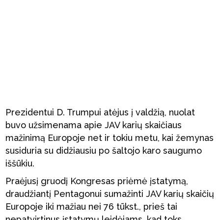
Prezidentui D. Trumpui atėjus į valdžią, nuolat
buvo užsimenama apie JAV karių skaičiaus
mažinimą Europoje net ir tokiu metu, kai žemynas
susiduria su didžiausiu po šaltojo karo saugumo
iššūkiu.
Praėjusį gruodį Kongresas priėmė įstatymą,
draudžiantį Pentagonui sumažinti JAV karių skaičių
Europoje iki mažiau nei 76 tūkst., prieš tai
nepatvirtinus įstatymų leidėjams, kad toks