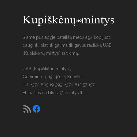
Šiame puslapyje pateiktą medžiagą kopijuoti,
dauginti, platinti galima tik gavus raštišką UAB
„Kupiškėnų mintys“ sutikimą.
UAB „Kupiškėnų mintys“,
Gedimino g. 19, 40114 Kupiškis
Tel. +370 605 19 399, +370 612 57 157.
El. paštas
redakcija@kmintys.lt