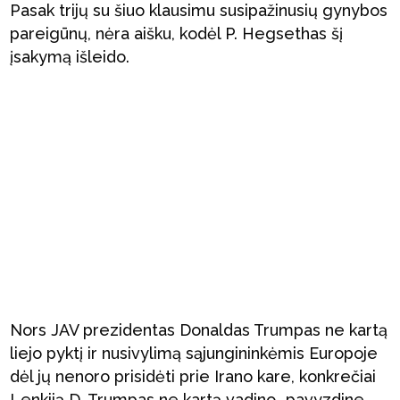
Pasak trijų su šiuo klausimu susipažinusių gynybos
pareigūnų, nėra aišku, kodėl P. Hegsethas šį
įsakymą išleido.
Nors JAV prezidentas Donaldas Trumpas ne kartą
liejo pyktį ir nusivylimą sąjungininkėmis Europoje
dėl jų nenoro prisidėti prie Irano kare, konkrečiai
Lenkiją D. Trumpas ne kartą vadino „pavyzdine