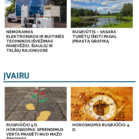
NEMOKAMAS
RUGPJŪTIS – VASARA
ELEKTRONIKOS IR BUITINĖS
TURĖTŲ IŠEITI PAGAL
TECHNIKOS IŠVEŽIMAS
ĮPRASTĄ GRAFIKĄ
PANEVĖŽIO, ŠIAULIŲ IR
TELŠIŲ RAJONUOSE
ĮVAIRU
RUGPJŪČIO 5 D.
HOROSKOPAS RUGPJŪČIO 4
HOROSKOPAS: SPRENDIMUS
D.
VERTA PRADĖTI NUO MAŽO
ŽINGSNIO