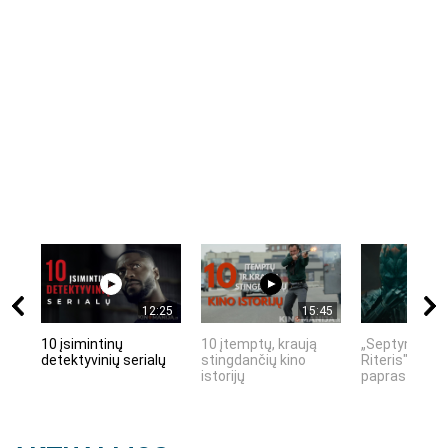
12:25
15:45
10 įsimintinų
10 įtemptų, kraują
„Septynių Kar
detektyvinių serialų
stingdančių kino
Riteris" – kai
istorijų
paprastumas 