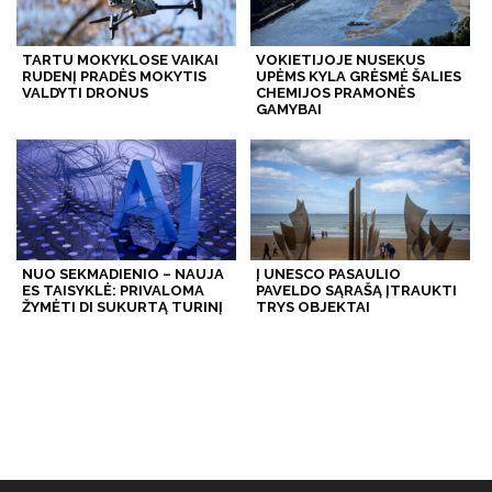
TARTU MOKYKLOSE VAIKAI
VOKIETIJOJE NUSEKUS
RUDENĮ PRADĖS MOKYTIS
UPĖMS KYLA GRĖSMĖ ŠALIES
VALDYTI DRONUS
CHEMIJOS PRAMONĖS
GAMYBAI
NUO SEKMADIENIO – NAUJA
Į UNESCO PASAULIO
ES TAISYKLĖ: PRIVALOMA
PAVELDO SĄRAŠĄ ĮTRAUKTI
ŽYMĖTI DI SUKURTĄ TURINĮ
TRYS OBJEKTAI