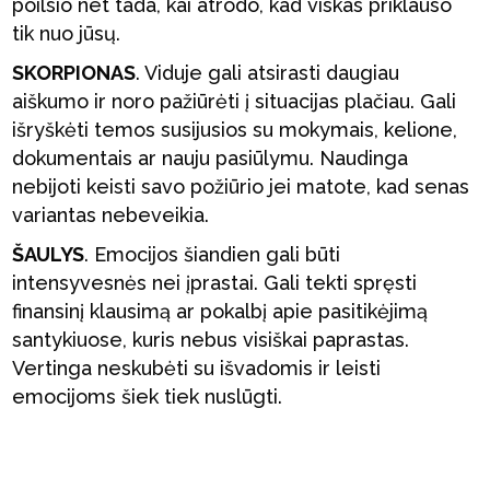
poilsio net tada, kai atrodo, kad viskas priklauso
tik nuo jūsų.
SKORPIONAS
. Viduje gali atsirasti daugiau
aiškumo ir noro pažiūrėti į situacijas plačiau. Gali
išryškėti temos susijusios su mokymais, kelione,
dokumentais ar nauju pasiūlymu. Naudinga
nebijoti keisti savo požiūrio jei matote, kad senas
variantas nebeveikia.
ŠAULYS
. Emocijos šiandien gali būti
intensyvesnės nei įprastai. Gali tekti spręsti
finansinį klausimą ar pokalbį apie pasitikėjimą
santykiuose, kuris nebus visiškai paprastas.
Vertinga neskubėti su išvadomis ir leisti
emocijoms šiek tiek nuslūgti.