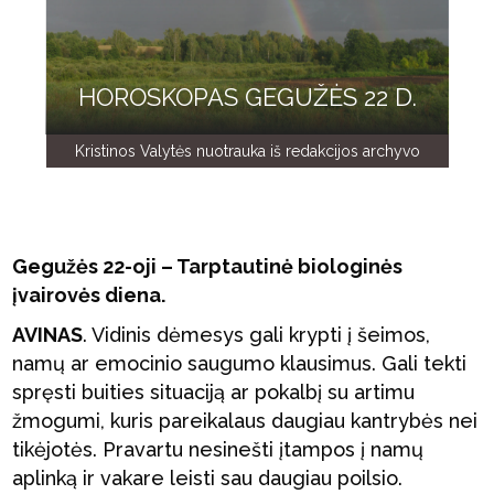
HOROSKOPAS GEGUŽĖS 22 D.
Kristinos Valytės nuotrauka iš redakcijos archyvo
Gegužės 22-oji – Tarptautinė biologinės
įvairovės diena.
AVINAS
. Vidinis dėmesys gali krypti į šeimos,
namų ar emocinio saugumo klausimus. Gali tekti
spręsti buities situaciją ar pokalbį su artimu
žmogumi, kuris pareikalaus daugiau kantrybės nei
tikėjotės. Pravartu nesinešti įtampos į namų
aplinką ir vakare leisti sau daugiau poilsio.