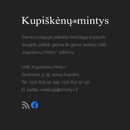
Šiame puslapyje pateiktą medžiagą kopijuoti,
dauginti, platinti galima tik gavus raštišką UAB
„Kupiškėnų mintys“ sutikimą.
UAB „Kupiškėnų mintys“,
Gedimino g. 19, 40114 Kupiškis
Tel. +370 605 19 399, +370 612 57 157.
El. paštas
redakcija@kmintys.lt