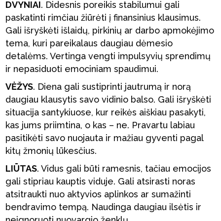
DVYNIAI
. Didesnis poreikis stabilumui gali
paskatinti rimčiau žiūrėti į finansinius klausimus.
Gali išryškėti išlaidų, pirkinių ar darbo apmokėjimo
tema, kuri pareikalaus daugiau dėmesio
detalėms. Vertinga vengti impulsyvių sprendimų
ir nepasiduoti emociniam spaudimui.
VĖŽYS
. Diena gali sustiprinti jautrumą ir norą
daugiau klausytis savo vidinio balso. Gali išryškėti
situacija santykiuose, kur reikės aiškiau pasakyti,
kas jums priimtina, o kas – ne. Pravartu labiau
pasitikėti savo nuojauta ir mažiau gyventi pagal
kitų žmonių lūkesčius.
LIŪTAS
. Vidus gali būti ramesnis, tačiau emocijos
gali stipriau kauptis viduje. Gali atsirasti noras
atsitraukti nuo aktyvios aplinkos ar sumažinti
bendravimo tempą. Naudinga daugiau ilsėtis ir
neignoruoti nuovargio ženklų.