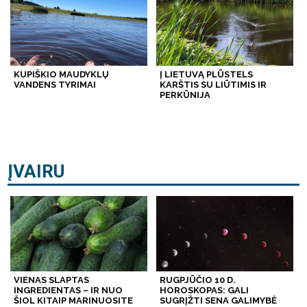
KUPIŠKIO MAUDYKLŲ
Į LIETUVĄ PLŪSTELS
VANDENS TYRIMAI
KARŠTIS SU LIŪTIMIS IR
PERKŪNIJA
ĮVAIRU
VIENAS SLAPTAS
RUGPJŪČIO 10 D.
INGREDIENTAS – IR NUO
HOROSKOPAS: GALI
ŠIOL KITAIP MARINUOSITE
SUGRĮŽTI SENA GALIMYBĖ