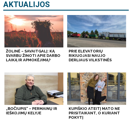
AKTUALIJOS
ŽOLINĖ – SAVAITGALĮ: KĄ
PRIE ELEVATORIŲ
SVARBU ŽINOTI APIE DARBO
RIKIUOJASI NAUJO
LAIKĄ IR APMOKĖJIMĄ?
DERLIAUS VILKSTINĖS
„BOČIUPIS“ – PERMAINŲ IR
KUPIŠKIO ATEITĮ MATO NE
IEŠKOJIMŲ KELYJE
PRISITAIKANT, O KURIANT
POKYTĮ