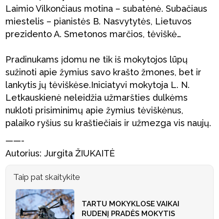
Laimio Vilkončiaus motina – subatėnė. Subačiaus
miestelis – pianistės B. Nasvytytės, Lietuvos
prezidento A. Smetonos marčios, tėviškė…
Pradinukams įdomu ne tik iš mokytojos lūpų
sužinoti apie žymius savo krašto žmones, bet ir
lankytis jų tėviškėse.Iniciatyvi mokytoja L. N.
Letkauskienė neleidžia užmaršties dulkėms
nukloti prisiminimų apie žymius tėviškėnus,
palaiko ryšius su kraštiečiais ir užmezga vis naujų.
——-
Autorius: Jurgita ŽIUKAITĖ
Taip pat skaitykite
TARTU MOKYKLOSE VAIKAI
RUDENĮ PRADĖS MOKYTIS