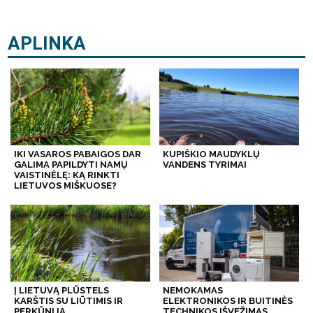
APLINKA
IKI VASAROS PABAIGOS DAR
KUPIŠKIO MAUDYKLŲ
GALIMA PAPILDYTI NAMŲ
VANDENS TYRIMAI
VAISTINĖLĘ: KĄ RINKTI
LIETUVOS MIŠKUOSE?
Į LIETUVĄ PLŪSTELS
NEMOKAMAS
KARŠTIS SU LIŪTIMIS IR
ELEKTRONIKOS IR BUITINĖS
PERKŪNIJA
TECHNIKOS IŠVEŽIMAS