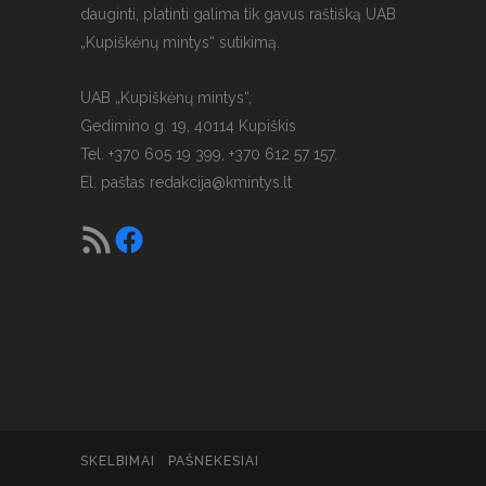
dauginti, platinti galima tik gavus raštišką UAB
„Kupiškėnų mintys“ sutikimą.
UAB „Kupiškėnų mintys“,
Gedimino g. 19, 40114 Kupiškis
Tel. +370 605 19 399, +370 612 57 157.
El. paštas
redakcija@kmintys.lt
SKELBIMAI
PAŠNEKESIAI