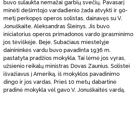
buvo sulaukta nemažai garbių svečių. Pavasarį
minėti dešimtojo vardadienio žada atvykti ir 90-
metį perkopęs operos solistas, dainavęs su V.
Jonuškaite, Aleksandras Šleinys. Jis buvo
iniciatorius operos primadonos vardo įprasminimo
jos tėviškėje. Beje, Subačiaus miestelyje
dainininkės vardu buvo pavadinta 1936 m.
pastatyta pradžios mokykla. Tai lėmė jos vyras,
užsienio reikalų ministras Dovas Zaunius. Solistei
išvažiavus į Ameriką, iš mokyklos pavadinimo
dingo ir jos vardas. Prieš 10 metų dabartinė
pradinė mokykla vėl gavo V. Jonuškaitės vardą.