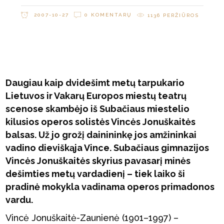
2007-10-27
0 KOMENTARŲ
1136
PERŽIŪROS
Daugiau kaip dvidešimt metų tarpukario
Lietuvos ir Vakarų Europos miestų teatrų
scenose skambėjo iš Subačiaus miestelio
kilusios operos solistės Vincės Jonuškaitės
balsas. Už jo grožį dainininkę jos amžininkai
vadino dieviškąja Vince. Subačiaus gimnazijos
Vincės Jonuškaitės skyrius pavasarį minės
dešimties metų vardadienį – tiek laiko ši
pradinė mokykla vadinama operos primadonos
vardu.
Vincė Jonuškaitė-Zaunienė (1901–1997) –