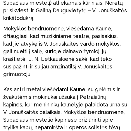
Subačiaus miestelį) atliekamais kūriniais. Norėtų
prisikviesti ir Galiną Dauguvietytę – V. Jonuškaitės
krikštodukrą.
Mokyklos bendruomenė, viešėdama Kaune,
džiaugiasi, kad muzikiniame teatre, pasisakius,
kad jie atvykę iš V. Jonuškaitės vardo mokyklos,
gali nueiti į salę, kurioje dainavo žymioji jų
kraštietė. L. N. Letkauskienė sakė, kad teko
susipažinti ir su jau amžinatilsį V. Jonuškaitės
grimuotoju.
Kas antri metai viešėdami Kaune, su gėlėmis ir
žvakutėmis mokinukai užsuka į Petrašiūnų
kapines, kur menininkų kalnelyje palaidota urna su
V. Jonuškaitės palaikais. Mokyklos bendruomenė,
Subačiaus miestelio kapinėse prižiūrinti apie
trylika kapų, nepamiršta ir operos solistės tėvų