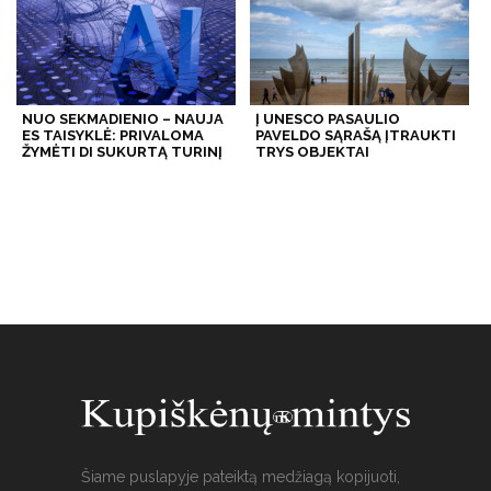
NUO SEKMADIENIO – NAUJA
Į UNESCO PASAULIO
ES TAISYKLĖ: PRIVALOMA
PAVELDO SĄRAŠĄ ĮTRAUKTI
ŽYMĖTI DI SUKURTĄ TURINĮ
TRYS OBJEKTAI
Šiame puslapyje pateiktą medžiagą kopijuoti,