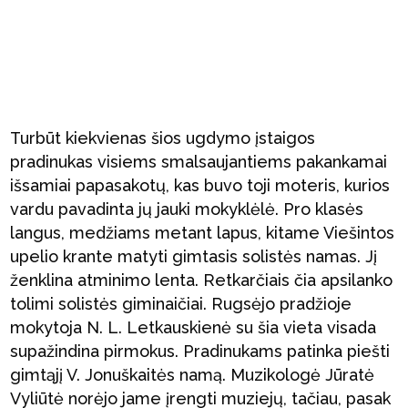
Turbūt kiekvienas šios ugdymo įstaigos
pradinukas visiems smalsaujantiems pakankamai
išsamiai papasakotų, kas buvo toji moteris, kurios
vardu pavadinta jų jauki mokyklėlė. Pro klasės
langus, medžiams metant lapus, kitame Viešintos
upelio krante matyti gimtasis solistės namas. Jį
ženklina atminimo lenta. Retkarčiais čia apsilanko
tolimi solistės giminaičiai. Rugsėjo pradžioje
mokytoja N. L. Letkauskienė su šia vieta visada
supažindina pirmokus. Pradinukams patinka piešti
gimtąjį V. Jonuškaitės namą. Muzikologė Jūratė
Vyliūtė norėjo jame įrengti muziejų, tačiau, pasak