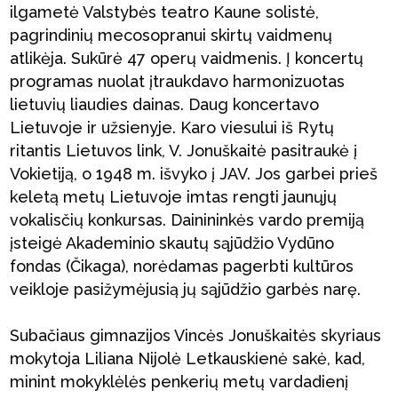
ilgametė Valstybės teatro Kaune solistė,
pagrindinių mecosopranui skirtų vaidmenų
atlikėja. Sukūrė 47 operų vaidmenis. Į koncertų
programas nuolat įtraukdavo harmonizuotas
lietuvių liaudies dainas. Daug koncertavo
Lietuvoje ir užsienyje. Karo viesului iš Rytų
ritantis Lietuvos link, V. Jonuškaitė pasitraukė į
Vokietiją, o 1948 m. išvyko į JAV. Jos garbei prieš
keletą metų Lietuvoje imtas rengti jaunųjų
vokalisčių konkursas. Dainininkės vardo premiją
įsteigė Akademinio skautų sąjūdžio Vydūno
fondas (Čikaga), norėdamas pagerbti kultūros
veikloje pasižymėjusią jų sąjūdžio garbės narę.
Subačiaus gimnazijos Vincės Jonuškaitės skyriaus
mokytoja Liliana Nijolė Letkauskienė sakė, kad,
minint mokyklėlės penkerių metų vardadienį