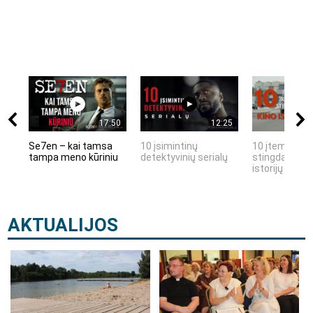
17:50
12:25
Se7en – kai tamsa
10 įsimintinų
10 įtemptų, k
tampa meno kūriniu
detektyvinių serialų
stingdančių k
istorijų
AKTUALIJOS