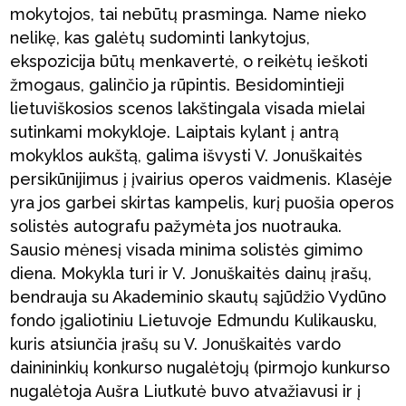
mokytojos, tai nebūtų prasminga. Name nieko
nelikę, kas galėtų sudominti lankytojus,
ekspozicija būtų menkavertė, o reikėtų ieškoti
žmogaus, galinčio ja rūpintis. Besidomintieji
lietuviškosios scenos lakštingala visada mielai
sutinkami mokykloje. Laiptais kylant į antrą
mokyklos aukštą, galima išvysti V. Jonuškaitės
persikūnijimus į įvairius operos vaidmenis. Klasėje
yra jos garbei skirtas kampelis, kurį puošia operos
solistės autografu pažymėta jos nuotrauka.
Sausio mėnesį visada minima solistės gimimo
diena. Mokykla turi ir V. Jonuškaitės dainų įrašų,
bendrauja su Akademinio skautų sąjūdžio Vydūno
fondo įgaliotiniu Lietuvoje Edmundu Kulikausku,
kuris atsiunčia įrašų su V. Jonuškaitės vardo
dainininkių konkurso nugalėtojų (pirmojo kunkurso
nugalėtoja Aušra Liutkutė buvo atvažiavusi ir į