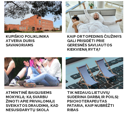
KUPIŠKIO POLIKLINIKA
KAIP ORTOPEDINIS ČIUŽINYS
ATVERIA DURIS
GALI PRISIDĖTI PRIE
SAVANORIAMS
GERESNĖS SAVIJAUTOS
KIEKVIENĄ RYTĄ?
ATMINTINĖ BAIGUSIEMS
TIK NEDAUG LIETUVIŲ
MOKYKLĄ: KĄ SVARBU
SUDERINA DARBĄ IR POILSĮ:
ŽINOTI APIE PRIVALOMĄJĮ
PSICHOTERAPEUTAS
SVEIKATOS DRAUDIMĄ, KAD
PATARIA, KAIP NUBRĖŽTI
NESUSIDARYTŲ SKOLA
RIBAS