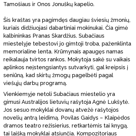
Tamošiaus ir Onos Jonuškų kapelio.
Šis kraštas yra pagimdęs daugiau šviesių žmonių,
kuriais didžiuojasi dabartiniai mokinukai. Čia gimė
kalbininkas Pranas Skardžius. Subačiaus
miestelyje tebestovi jo gimtoji troba, paženklinta
memorialine lenta. Krūmynais apaugęs namas
reikalauja tvirtos rankos. Mokytoja sakė su vaikais
aplinkos neįstengsiantys sutvarkyti, gal kreipsis į
seniūną, kad skirtų žmogų pagelbėti pagal
viešųjų darbų programą.
Vienkiemyje netoli Subačiaus miestelio yra
gimusi Australijos lietuvių rašytoja Agnė Lukšytė.
Jos sesuo mokyklai dovanų atvežė rašytojos
novelių antrą leidimą. Povilas Gaidys – Klaipėdos
dramos teatro režisierius, retkartėmis tai knygą,
tai laišką mokyklai atsiunčia. Kompozitoriaus