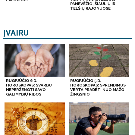
PANEVĖŽIO, ŠIAULIŲ IR
TELŠIŲ RAJONUOSE
ĮVAIRU
RUGPJŪČIO 6 D.
RUGPJŪČIO 5 D.
HOROSKOPAS: SVARBU
HOROSKOPAS: SPRENDIMUS
NEPERŽENGTI SAVO
VERTA PRADĖTI NUO MAŽO
GALIMYBIŲ RIBOS
ŽINGSNIO