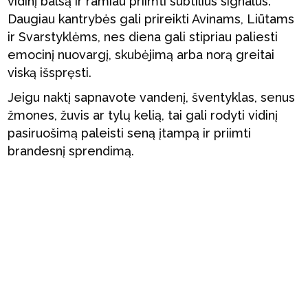
vidinį balsą ir ramiau priimti subtilius signalus.
Daugiau kantrybės gali prireikti Avinams, Liūtams
ir Svarstyklėms, nes diena gali stipriau paliesti
emocinį nuovargį, skubėjimą arba norą greitai
viską išspręsti.
Jeigu naktį sapnavote vandenį, šventyklas, senus
žmones, žuvis ar tylų kelią, tai gali rodyti vidinį
pasiruošimą paleisti seną įtampą ir priimti
brandesnį sprendimą.