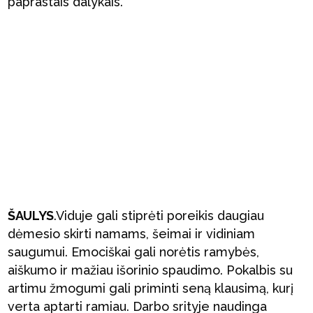
paprastais dalykais.
ŠAULYS
.Viduje gali stiprėti poreikis daugiau
dėmesio skirti namams, šeimai ir vidiniam
saugumui. Emociškai gali norėtis ramybės,
aiškumo ir mažiau išorinio spaudimo. Pokalbis su
artimu žmogumi gali priminti seną klausimą, kurį
verta aptarti ramiau. Darbo srityje naudinga