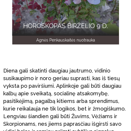
HOROSKOPAS BIRŽELIO 9 D.
Agnės Penkauskaitės nuotrauka
Diena gali skatinti daugiau jautrumo, vidinio
susikaupimo ir noro geriau suprasti, kas iš tiesų
vyksta po paviršiumi. Aplinkoje gali būti daugiau
kalbų apie sveikatą, socialinę atsakomybę,
pasitikėjimą, pagalbą kitiems arba sprendimus,
kurie reikalauja ne tik logikos, bet ir žmogiškumo.
Lengviau šiandien gali būti Žuvims, Vėžiams ir
Skorpionams, nes jiems paprasčiau išgirsti savo