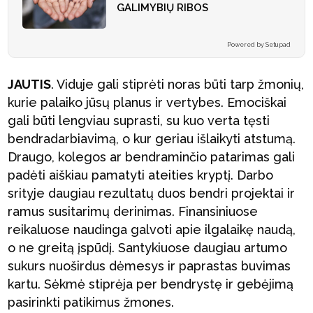
GALIMYBIŲ RIBOS
Powered by Setupad
JAUTIS
. Viduje gali stiprėti noras būti tarp žmonių,
kurie palaiko jūsų planus ir vertybes. Emociškai
gali būti lengviau suprasti, su kuo verta tęsti
bendradarbiavimą, o kur geriau išlaikyti atstumą.
Draugo, kolegos ar bendraminčio patarimas gali
padėti aiškiau pamatyti ateities kryptį. Darbo
srityje daugiau rezultatų duos bendri projektai ir
ramus susitarimų derinimas. Finansiniuose
reikaluose naudinga galvoti apie ilgalaikę naudą,
o ne greitą įspūdį. Santykiuose daugiau artumo
sukurs nuoširdus dėmesys ir paprastas buvimas
kartu. Sėkmė stiprėja per bendrystę ir gebėjimą
pasirinkti patikimus žmones.