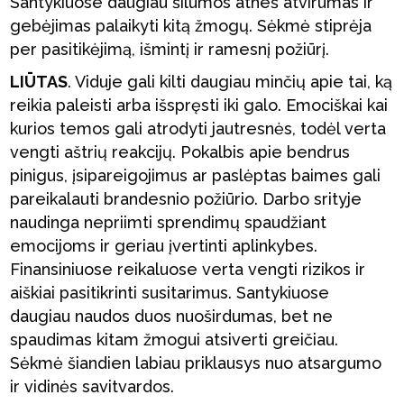
Santykiuose daugiau šilumos atneš atvirumas ir
gebėjimas palaikyti kitą žmogų. Sėkmė stiprėja
per pasitikėjimą, išmintį ir ramesnį požiūrį.
LIŪTAS
. Viduje gali kilti daugiau minčių apie tai, ką
reikia paleisti arba išspręsti iki galo. Emociškai kai
kurios temos gali atrodyti jautresnės, todėl verta
vengti aštrių reakcijų. Pokalbis apie bendrus
pinigus, įsipareigojimus ar paslėptas baimes gali
pareikalauti brandesnio požiūrio. Darbo srityje
naudinga nepriimti sprendimų spaudžiant
emocijoms ir geriau įvertinti aplinkybes.
Finansiniuose reikaluose verta vengti rizikos ir
aiškiai pasitikrinti susitarimus. Santykiuose
daugiau naudos duos nuoširdumas, bet ne
spaudimas kitam žmogui atsiverti greičiau.
Sėkmė šiandien labiau priklausys nuo atsargumo
ir vidinės savitvardos.