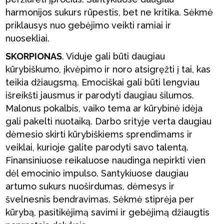
harmonijos sukurs rūpestis, bet ne kritika. Sėkmė
priklausys nuo gebėjimo veikti ramiai ir
nuosekliai.
SKORPIONAS
. Viduje gali būti daugiau
kūrybiškumo, įkvėpimo ir noro atsigręžti į tai, kas
teikia džiaugsmą. Emociškai gali būti lengviau
išreikšti jausmus ir parodyti daugiau šilumos.
Malonus pokalbis, vaiko tema ar kūrybinė idėja
gali pakelti nuotaiką. Darbo srityje verta daugiau
dėmesio skirti kūrybiškiems sprendimams ir
veiklai, kurioje galite parodyti savo talentą.
Finansiniuose reikaluose naudinga nepirkti vien
dėl emocinio impulso. Santykiuose daugiau
artumo sukurs nuoširdumas, dėmesys ir
švelnesnis bendravimas. Sėkmė stiprėja per
kūrybą, pasitikėjimą savimi ir gebėjimą džiaugtis