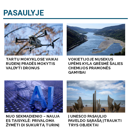
PASAULYJE
TARTU MOKYKLOSE VAIKAI
VOKIETIJOJE NUSEKUS
RUDENĮ PRADĖS MOKYTIS
UPĖMS KYLA GRĖSMĖ ŠALIES
VALDYTI DRONUS
CHEMIJOS PRAMONĖS
GAMYBAI
NUO SEKMADIENIO – NAUJA
Į UNESCO PASAULIO
ES TAISYKLĖ: PRIVALOMA
PAVELDO SĄRAŠĄ ĮTRAUKTI
ŽYMĖTI DI SUKURTĄ TURINĮ
TRYS OBJEKTAI