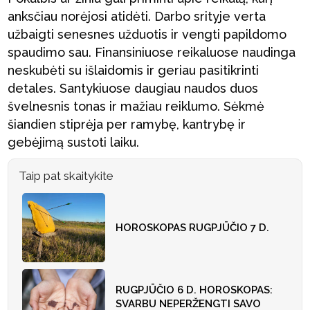
anksčiau norėjosi atidėti. Darbo srityje verta
užbaigti senesnes užduotis ir vengti papildomo
spaudimo sau. Finansiniuose reikaluose naudinga
neskubėti su išlaidomis ir geriau pasitikrinti
detales. Santykiuose daugiau naudos duos
švelnesnis tonas ir mažiau reiklumo. Sėkmė
šiandien stiprėja per ramybę, kantrybę ir
gebėjimą sustoti laiku.
Taip pat skaitykite
HOROSKOPAS RUGPJŪČIO 7 D.
RUGPJŪČIO 6 D. HOROSKOPAS:
SVARBU NEPERŽENGTI SAVO