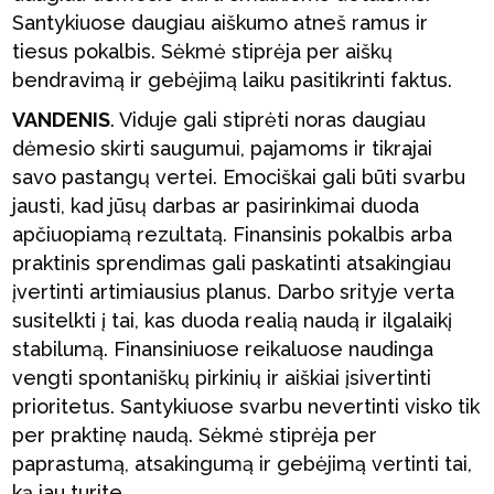
Santykiuose daugiau aiškumo atneš ramus ir
tiesus pokalbis. Sėkmė stiprėja per aiškų
bendravimą ir gebėjimą laiku pasitikrinti faktus.
VANDENIS
. Viduje gali stiprėti noras daugiau
dėmesio skirti saugumui, pajamoms ir tikrajai
savo pastangų vertei. Emociškai gali būti svarbu
jausti, kad jūsų darbas ar pasirinkimai duoda
apčiuopiamą rezultatą. Finansinis pokalbis arba
praktinis sprendimas gali paskatinti atsakingiau
įvertinti artimiausius planus. Darbo srityje verta
susitelkti į tai, kas duoda realią naudą ir ilgalaikį
stabilumą. Finansiniuose reikaluose naudinga
vengti spontaniškų pirkinių ir aiškiai įsivertinti
prioritetus. Santykiuose svarbu nevertinti visko tik
per praktinę naudą. Sėkmė stiprėja per
paprastumą, atsakingumą ir gebėjimą vertinti tai,
ką jau turite.