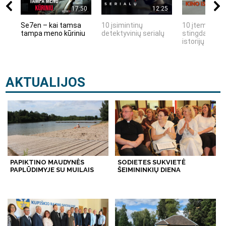
17:50
12:25
Se7en – kai tamsa
10 įsimintinų
10 įtemptų, k
tampa meno kūriniu
detektyvinių serialų
stingdančių k
istorijų
AKTUALIJOS
PAPIKTINO MAUDYNĖS
SODIETES SUKVIETĖ
PAPLŪDIMYJE SU MUILAIS
ŠEIMININKIŲ DIENA