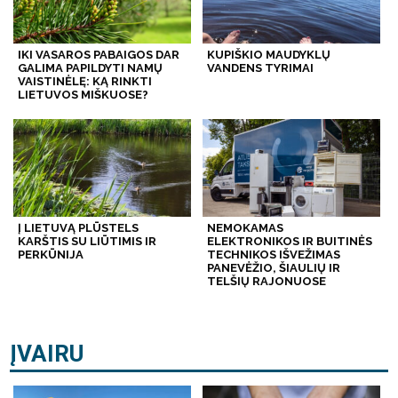
IKI VASAROS PABAIGOS DAR
KUPIŠKIO MAUDYKLŲ
GALIMA PAPILDYTI NAMŲ
VANDENS TYRIMAI
VAISTINĖLĘ: KĄ RINKTI
LIETUVOS MIŠKUOSE?
Į LIETUVĄ PLŪSTELS
NEMOKAMAS
KARŠTIS SU LIŪTIMIS IR
ELEKTRONIKOS IR BUITINĖS
PERKŪNIJA
TECHNIKOS IŠVEŽIMAS
PANEVĖŽIO, ŠIAULIŲ IR
TELŠIŲ RAJONUOSE
ĮVAIRU