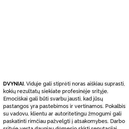
DVYNIAI
. Viduje gali stiprėti noras aiškiau suprasti,
kokių rezultatų siekiate profesinėje srityje.
Emociškai gali būti svarbu jausti, kad jūsų
pastangos yra pastebimos ir vertinamos. Pokalbis
su vadovu, klientu ar autoritetingu žmogumi gali
paskatinti rimčiau pažvelgti į atsakomybes. Darbo
srityje verta daugiau dėmesio skirti reputacijai,