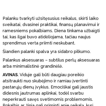
Palanku tvarkyti užsitęsusius reikalus, skirti laiko
sveikatai, dvasinei praktikai, finansų planavimui ir
ramesniems pokalbiams. Diena tinkama užbaigti
tai, kas ilgai buvo atidėliojama, tačiau naujus
sprendimus verta priimti neskubant.
Šiandien palanki spalva yra sidabro pilkumo.
Palankus aksesuaras – subtilus perlų aksesuaras
arba minimalistinė grandinėlė.
AVINAS
. Viduje gali būti daugiau poreikio
atsitraukti nuo skubėjimo ir ramiau įvertinti
pastarųjų dienų įvykius. Emociškai gali jaustis
didesnis jautrumas aplinkai, todėl svarbu
neperkrauti savęs svetimomis problemomis.
Pokalbis ar žinia gali priminti apie reikalą, kurį