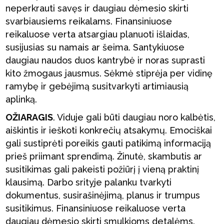
neperkrauti savęs ir daugiau dėmesio skirti
svarbiausiems reikalams. Finansiniuose
reikaluose verta atsargiau planuoti išlaidas,
susijusias su namais ar šeima. Santykiuose
daugiau naudos duos kantrybė ir noras suprasti
kito žmogaus jausmus. Sėkmė stiprėja per vidinę
ramybę ir gebėjimą susitvarkyti artimiausią
aplinką.
OŽIARAGIS
. Viduje gali būti daugiau noro kalbėtis,
aiškintis ir ieškoti konkrečių atsakymų. Emociškai
gali sustiprėti poreikis gauti patikimą informaciją
prieš priimant sprendimą. Žinutė, skambutis ar
susitikimas gali pakeisti požiūrį į vieną praktinį
klausimą. Darbo srityje palanku tvarkyti
dokumentus, susirašinėjimą, planus ir trumpus
susitikimus. Finansiniuose reikaluose verta
daugiau dėmesio skirti smulkioms detalėms.