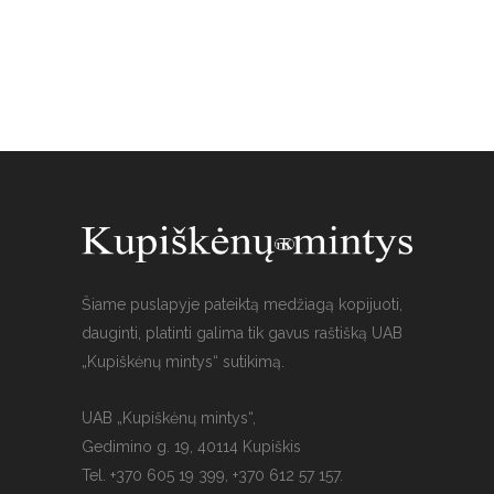
Šiame puslapyje pateiktą medžiagą kopijuoti,
dauginti, platinti galima tik gavus raštišką UAB
„Kupiškėnų mintys“ sutikimą.
UAB „Kupiškėnų mintys“,
Gedimino g. 19, 40114 Kupiškis
Tel. +370 605 19 399, +370 612 57 157.