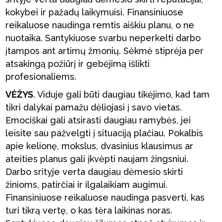
kokybei ir pažadų laikymuisi. Finansiniuose
reikaluose naudinga remtis aiškiu planu, o ne
nuotaika. Santykiuose svarbu neperkelti darbo
įtampos ant artimų žmonių. Sėkmė stiprėja per
atsakingą požiūrį ir gebėjimą išlikti
profesionaliems.
VĖŽYS
. Viduje gali būti daugiau tikėjimo, kad tam
tikri dalykai pamažu dėliojasi į savo vietas.
Emociškai gali atsirasti daugiau ramybės, jei
leisite sau pažvelgti į situaciją plačiau. Pokalbis
apie kelionę, mokslus, dvasinius klausimus ar
ateities planus gali įkvėpti naujam žingsniui.
Darbo srityje verta daugiau dėmesio skirti
žinioms, patirčiai ir ilgalaikiam augimui.
Finansiniuose reikaluose naudinga pasverti, kas
turi tikrą vertę, o kas tėra laikinas noras.