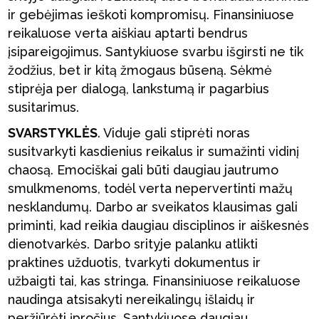
ir gebėjimas ieškoti kompromisų. Finansiniuose
reikaluose verta aiškiau aptarti bendrus
įsipareigojimus. Santykiuose svarbu išgirsti ne tik
žodžius, bet ir kitą žmogaus būseną. Sėkmė
stiprėja per dialogą, lankstumą ir pagarbius
susitarimus.
SVARSTYKLĖS
. Viduje gali stiprėti noras
susitvarkyti kasdienius reikalus ir sumažinti vidinį
chaosą. Emociškai gali būti daugiau jautrumo
smulkmenoms, todėl verta nepervertinti mažų
nesklandumų. Darbo ar sveikatos klausimas gali
priminti, kad reikia daugiau disciplinos ir aiškesnės
dienotvarkės. Darbo srityje palanku atlikti
praktines užduotis, tvarkyti dokumentus ir
užbaigti tai, kas stringa. Finansiniuose reikaluose
naudinga atsisakyti nereikalingų išlaidų ir
peržiūrėti įpročius. Santykiuose daugiau