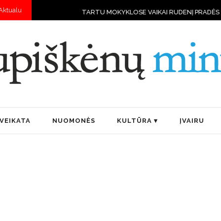
Aktualu
ARTU MOKYKLOSE VAIKAI RUDENĮ PRADĖS MOKYTIS VALDYTI DRONU
VEIKATA
NUOMONĖS
KULTŪRA
ĮVAIRU