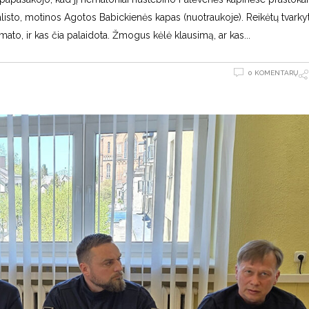
alisto, motinos Agotos Babickienės kapas (nuotraukoje). Reikėtų tvarkyt
imato, ir kas čia palaidota. Žmogus kėlė klausimą, ar kas
0 KOMENTARŲ