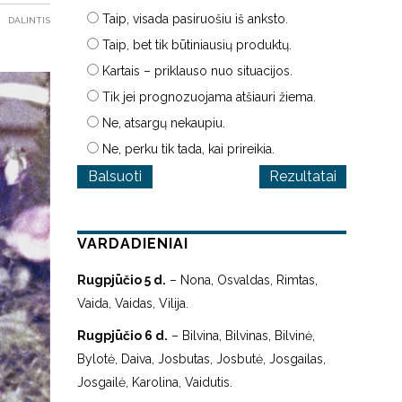
Taip, visada pasiruošiu iš anksto.
DALINTIS
Taip, bet tik būtiniausių produktų.
Kartais – priklauso nuo situacijos.
Tik jei prognozuojama atšiauri žiema.
Ne, atsargų nekaupiu.
Ne, perku tik tada, kai prireikia.
Rezultatai
VARDADIENIAI
Rugpjūčio 5 d.
– Nona, Osvaldas, Rimtas,
Vaida, Vaidas, Vilija.
Rugpjūčio 6 d.
– Bilvina, Bilvinas, Bilvinė,
Bylotė, Daiva, Josbutas, Josbutė, Josgailas,
Josgailė, Karolina, Vaidutis.