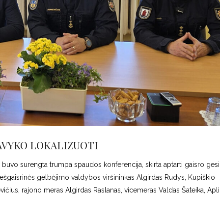
AVYKO LOKALIZUOTI
e buvo surengta trumpa spaudos konferencija, skirta aptarti gaisro ges
ešgaisrinės gelbėjimo valdybos viršininkas Algirdas Rudys, Kupiškio
vičius, rajono meras Algirdas Raslanas, vicemeras Valdas Šateika, Apl