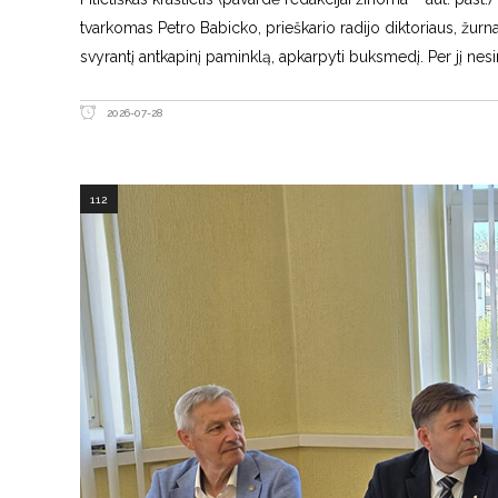
tvarkomas Petro Babicko, prieškario radijo diktoriaus, žurn
svyrantį antkapinį paminklą, apkarpyti buksmedį. Per jį nes
2026-07-28
112