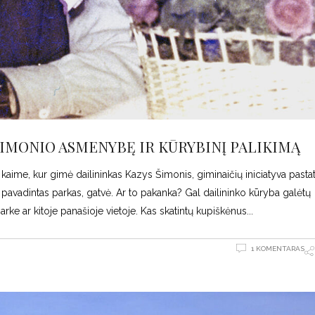
ŠIMONIO ASMENYBĘ IR KŪRYBINĮ PALIKIMĄ
 kaime, kur gimė dailininkas Kazys Šimonis, giminaičių iniciatyva pasta
 pavadintas parkas, gatvė. Ar to pakanka? Gal dailininko kūryba galėtų
arke ar kitoje panašioje vietoje. Kas skatintų kupiškėnus
1 KOMENTARAS