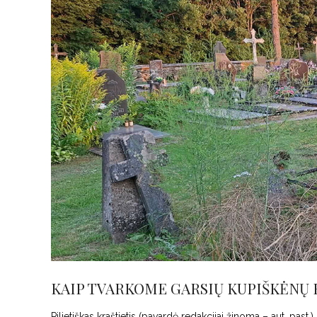
KAIP TVARKOME GARSIŲ KUPIŠKĖNŲ 
Pilietiškas kraštietis (pavardė redakcijai žinoma – aut. pas