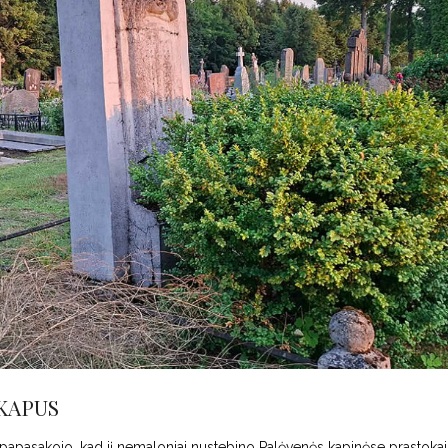
KAPUS
t.) papasakojo, kad jį nemaloniai nustebino Palėvenės kapinėse prastokai