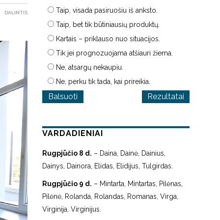
Taip, visada pasiruošiu iš anksto.
DALINTIS
Taip, bet tik būtiniausių produktų.
Kartais – priklauso nuo situacijos.
Tik jei prognozuojama atšiauri žiema.
Ne, atsargų nekaupiu.
Ne, perku tik tada, kai prireikia.
Rezultatai
VARDADIENIAI
Rugpjūčio 8 d.
– Daina, Dainė, Dainius,
Dainys, Dainora, Elidas, Elidijus, Tulgirdas.
Rugpjūčio 9 d.
– Mintarta, Mintartas, Pilėnas,
Pilėnė, Rolanda, Rolandas, Romanas, Virga,
Virginija, Virginijus.