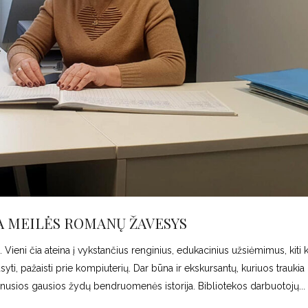
TA MEILĖS ROMANŲ ŽAVESYS
Vieni čia ateina į vykstančius renginius, edukacinius užsiėmimus, kiti
yti, pažaisti prie kompiuterių. Dar būna ir ekskursantų, kuriuos traukia
enusios gausios žydų bendruomenės istorija. Bibliotekos darbuotojų