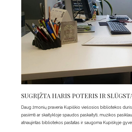
SUGRĮŽTA HARIS POTERIS IR SLŪGS
Daug žmonių praveria Kupiškio viešosios bibliotekos duris. 
pasiimti ar skaitykloje spaudos paskaityti, muzikos pasiklaus
atnaujintas bibliotekos pastatas ir saugoma Kupiškyje gyv