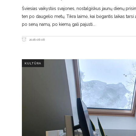
Šviesias vaikystės svajones, nostalgiškus jaunų dienų prisi
ten po daugelio metų. Tikra laimė, kai bėgantis laikas tarsi 
po seną namą, po kiemą gali pajusti
2026-08-08
KULTŪRA