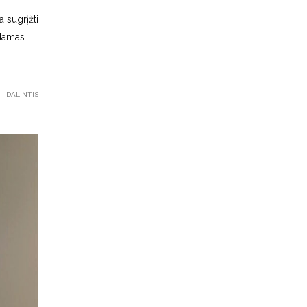
 sugrįžti
ėdamas
DALINTIS