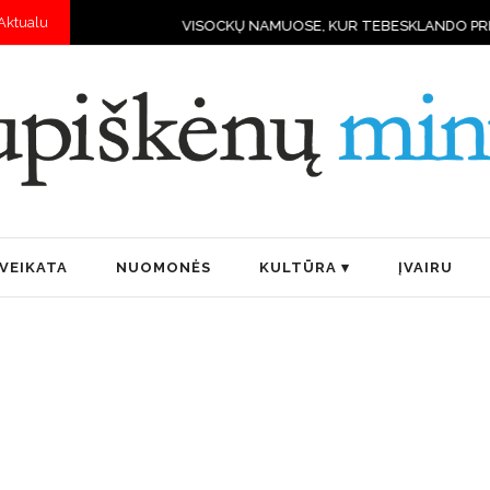
Aktualu
SOCKŲ NAMUOSE, KUR TEBESKLANDO PRIEŠKARIO DVASIA IR KYLA DAU
VEIKATA
NUOMONĖS
KULTŪRA
ĮVAIRU