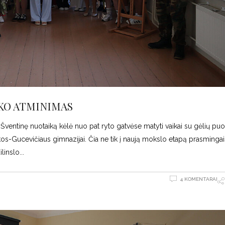
UKO ATMINIMAS
 Šventinę nuotaiką kėlė nuo pat ryto gatvėse matyti vaikai su gėlių pu
okos-Gucevičiaus gimnazijai. Čia ne tik į naują mokslo etapą prasmingai
ilinslo
4 KOMENTARAI