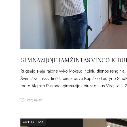
GIMNAZIJOJE ĮAMŽINTAS VINCO EID
Rugsėjo 1-ąją rajone vyko Mokslo ir žinių dienos renginiai.
Šventiška ir išskirtinė ši diena buvo Kupiškio Lauryno Stu
mero Algirdo Raslano, gimnazijos direktoriaus Virgilijaus Ž
2025-09-02
AKTUALIJOS