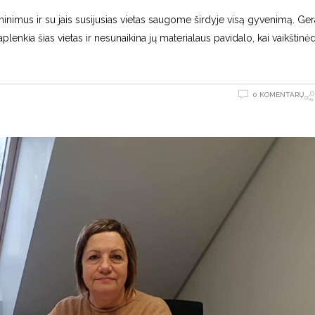
minimus ir su jais susijusias vietas saugome širdyje visą gyvenimą. Gera
aplenkia šias vietas ir nesunaikina jų materialaus pavidalo, kai vaikštin
0 KOMENTARŲ