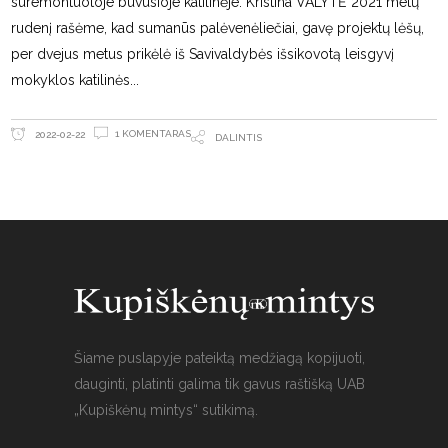
suremontuotoje buvusioje katilinėje. Kristina VALYTĖ 2021 metų
rudenį rašėme, kad sumanūs palėvenėliečiai, gavę projektų lėšų,
per dvejus metus prikėlė iš Savivaldybės išsikovotą leisgyvį
mokyklos katilinės
1 KOMENTARAS
2022-02-22
DALINTIS
Šiame puslapyje pateiktą medžiagą kopijuoti,
dauginti, platinti galima tik gavus raštišką UAB
„Kupiškėnų mintys“ sutikimą.