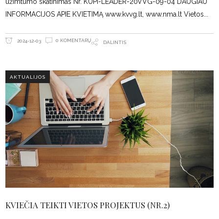
užimtumo skatinimas Nr. KUPI-LEADER-20VVG-09-04 DAUGIAU
INFORMACIJOS APIE KVIETIMĄ www.kvvg.lt, www.nma.lt Vietos
0 KOMENTARŲ
2024-12-03
DALINTIS
AKTUALIJOS
KVIEČIA TEIKTI VIETOS PROJEKTUS (NR.2)