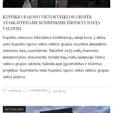
KUPIŠKIO RAJONO VIETOS VEIKLOS GRUPĖS
ATASKAITINIAME SUSIRINKIME IŠRINKTA NAUJA
VALDYBA
Kupiškio viešosios bibliotekos konferencijų salėje kovo 3 dieną
vyko Kupiškio rajono vietos veiklos grupės visuotinis ataskaitinis-
rinkiminis narių susirinkimas. Patvirtinti 2025 metų finansinės
atskaitomybės dokumentai. Išrinkta trejų metų kadencijai Vietos
veiklos grupės valdyba. Kalbėta apie įgyvendintus ir būsimus
projektus. Susirinkimą vedė Kupiškio rajono vietos veiklos grupės
vietos plėtros
0 KOMENTARŲ
2026-03-10
DALINTIS
AKTUALIJOS