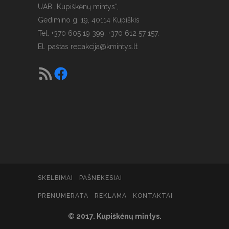
UAB „Kupiškėnų mintys“,
Gedimino g. 19, 40114 Kupiškis
Tel. +370 605 19 399, +370 612 57 157.
El. paštas
redakcija@kmintys.lt
SKELBIMAI
PAŠNEKESIAI
PRENUMERATA
REKLAMA
KONTAKTAI
© 2017. Kupiškėnų mintys.