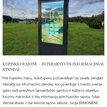
KUPIŠKIO RAJONE – INTERAKTYVŪS INFORMACINIAI
STENDAI
Prie Kupiškio marių, Aukštupėnų poilsiavietėje, šią savaitę įrengtas
interaktyvus informacinis stendas, kur gyventojai ir miesto svečiai
galės rasti lankytinus Savivaldybės gamtos ir kultūros objektus,
turizmo maršrutus ir kitą informaciją apie Kupiškio rajoną. Tokie
stendai atsiras ir dar keliose rajono vietose. Jurga BANIONIENĖ