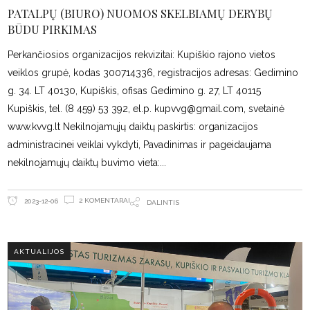
PATALPŲ (BIURO) NUOMOS SKELBIAMŲ DERYBŲ
BŪDU PIRKIMAS
Perkančiosios organizacijos rekvizitai: Kupiškio rajono vietos
veiklos grupė, kodas 300714336, registracijos adresas: Gedimino
g. 34. LT 40130, Kupiškis, ofisas Gedimino g. 27, LT 40115
Kupiškis, tel. (8 459) 53 392, el.p.
kupvvg@gmail.com
, svetainė
www.kvvg.lt Nekilnojamųjų daiktų paskirtis: organizacijos
administracinei veiklai vykdyti, Pavadinimas ir pageidaujama
nekilnojamųjų daiktų buvimo vieta:
2 KOMENTARAI
2023-12-06
DALINTIS
AKTUALIJOS