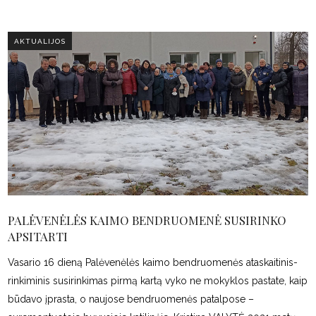
AKTUALIJOS
PALĖVENĖLĖS KAIMO BENDRUOMENĖ SUSIRINKO
APSITARTI
Vasario 16 dieną Palėvenėlės kaimo bendruomenės ataskaitinis-
rinkiminis susirinkimas pirmą kartą vyko ne mokyklos pastate, kaip
būdavo įprasta, o naujose bendruomenės patalpose –