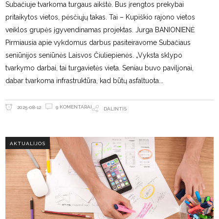
Subačiuje tvarkoma turgaus aikštė. Bus įrengtos prekybai
pritaikytos vietos, pėsčiųjų takas. Tai – Kupiškio rajono vietos
veiklos grupės įgyvendinamas projektas. Jurga BANIONIENĖ
Pirmiausia apie vykdomus darbus pasiteiravome Subačiaus
seniūnijos seniūnės Laisvos Čiuliepienės. „Vyksta sklypo
tvarkymo darbai, tai turgavietės vieta. Seniau buvo paviljonai,
dabar tvarkoma infrastruktūra, kad būtų asfaltuota
9 KOMENTARAI
2025-08-12
DALINTIS
AKTUALIJOS