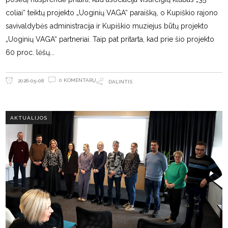
coliai“ teiktų projekto „Uoginių VAGA“ paraišką, o Kupiškio rajono
savivaldybės administracija ir Kupiškio muziejus būtų projekto
„Uoginių VAGA“ partneriai. Taip pat pritarta, kad prie šio projekto
60 proc. lėšų
0 KOMENTARŲ
2026-05-08
DALINTIS
AKTUALIJOS