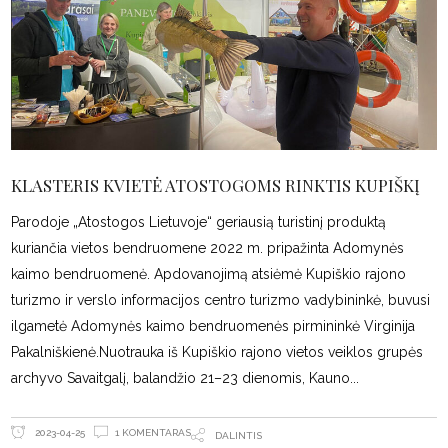
KLASTERIS KVIETĖ ATOSTOGOMS RINKTIS KUPIŠKĮ
Parodoje „Atostogos Lietuvoje“ geriausią turistinį produktą
kuriančia vietos bendruomene 2022 m. pripažinta Adomynės
kaimo bendruomenė. Apdovanojimą atsiėmė Kupiškio rajono
turizmo ir verslo informacijos centro turizmo vadybininkė, buvusi
ilgametė Adomynės kaimo bendruomenės pirmininkė Virginija
Pakalniškienė.Nuotrauka iš Kupiškio rajono vietos veiklos grupės
archyvo Savaitgalį, balandžio 21–23 dienomis, Kauno
1 KOMENTARAS
2023-04-25
DALINTIS