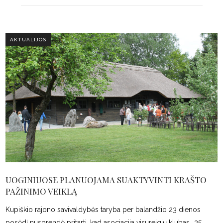
AKTUALIJOS
UOGINIUOSE PLANUOJAMA SUAKTYVINTI KRAŠTO
PAŽINIMO VEIKLĄ
Kupiškio rajono savivaldybės taryba per balandžio 23 dienos
posėdį nusprendė pritarti, kad asociacija visureigių klubas „35