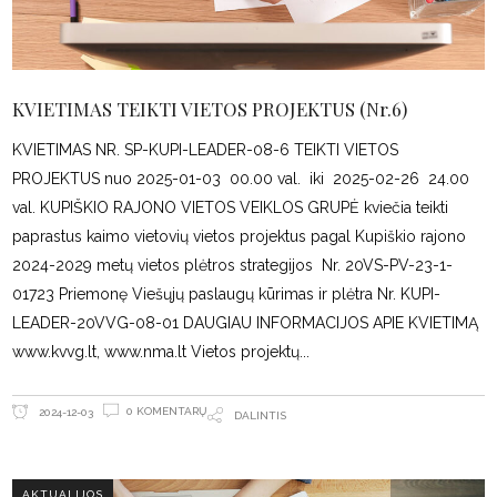
KVIETIMAS TEIKTI VIETOS PROJEKTUS (Nr.6)
KVIETIMAS NR. SP-KUPI-LEADER-08-6 TEIKTI VIETOS
PROJEKTUS nuo 2025-01-03 00.00 val. iki 2025-02-26 24.00
val. KUPIŠKIO RAJONO VIETOS VEIKLOS GRUPĖ kviečia teikti
paprastus kaimo vietovių vietos projektus pagal Kupiškio rajono
2024-2029 metų vietos plėtros strategijos Nr. 20VS-PV-23-1-
01723 Priemonę Viešųjų paslaugų kūrimas ir plėtra Nr. KUPI-
LEADER-20VVG-08-01 DAUGIAU INFORMACIJOS APIE KVIETIMĄ
www.kvvg.lt, www.nma.lt Vietos projektų
0 KOMENTARŲ
2024-12-03
DALINTIS
AKTUALIJOS