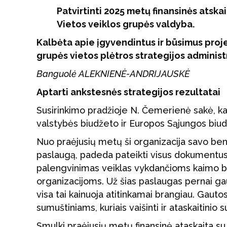
Patvirtinti 2025 metų finansinės atsk
Vietos veiklos grupės valdyba.
Kalbėta apie įgyvendintus ir būsimus proje
grupės vietos plėtros strategijos admini
Banguolė ALEKNIENĖ-ANDRIJAUSKĖ
Aptarti ankstesnės strategijos rezultatai
Susirinkimo pradžioje N. Čemerienė sakė, kad 
valstybės biudžeto ir Europos Sąjungos biu
Nuo praėjusių metų ši organizacija savo be
paslaugą, padeda pateikti visus dokumentus, 
palengvinimas veiklas vykdančioms kaimo 
organizacijoms. Už šias paslaugas pernai gaut
visa tai kainuoja atitinkamai brangiau. Gaut
sumuštiniams, kuriais vaišinti ir ataskaitinio s
Smulki praėjusių metų finansinė ataskaita su