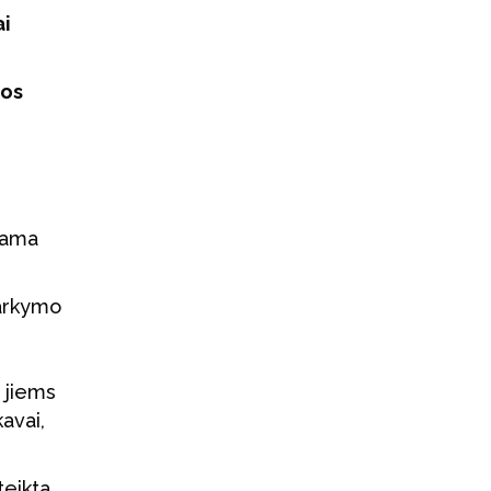
ai
los
ojama
varkymo
t jiems
avai,
teikta