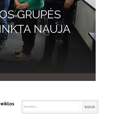
LOS GRUPĖS
RINKTA NAUJA
veiklos
Paieška
Ieškoti