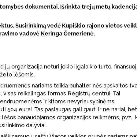
aitomybės dokumentai. Išrinkta trejų metų kadencij
ktus. Susirinkimą vedė Kupiškio rajono vietos veik
stravimo vadovė Neringa Čemerienė.
jų organizacija neturi jokio ilgalaikio turto, finansu
džeto lėšomis.
ndruomenės nariams teikia buhalterinės apskaitos t
visas reikalingas formas Registrų centrui. Tai
bendruomenėms ir kitoms nevyriausybinėms
i 504 eurai. Tas paslaugas gali gauti ir ne nariai, be
os lėšos panaudojamos organizacijos reikmėms, pvz., k
usirinkimo dalyviai.
 aiškinamuoju raštu Vietos veiklos grupės nariams pa