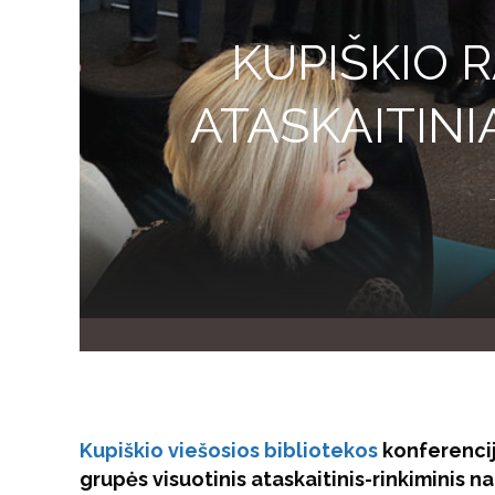
KUPIŠKIO 
ATASKAITINI
Kupiškio viešosios bibliotekos
konferencij
grupės visuotinis ataskaitinis-rinkiminis na