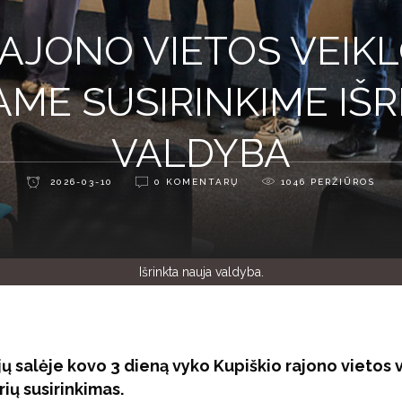
RAJONO VIETOS VEIK
AME SUSIRINKIME IŠ
VALDYBA
2026-03-10
0 KOMENTARŲ
1046
PERŽIŪROS
Išrinkta nauja valdyba.
ų salėje kovo 3 dieną vyko Kupiškio rajono vietos 
rių susirinkimas.