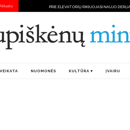
Aktualu
PRIE ELEVATORIŲ RIKIUOJASI NAUJO DERLIAUS VILKSTINĖS
„
VEIKATA
NUOMONĖS
KULTŪRA
ĮVAIRU