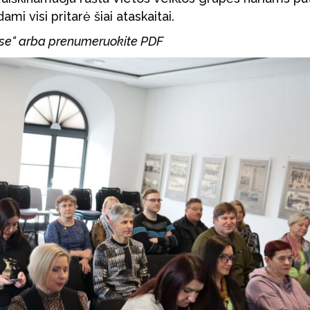
ami visi pritarė šiai ataskaitai.
tyse“ arba prenumeruokite PDF