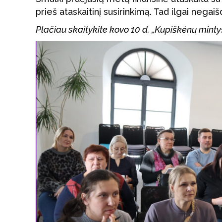
prieš ataskaitinį susirinkimą. Tad ilgai negaišd
Plačiau skaitykite kovo 10 d. „Kupiškėnų min