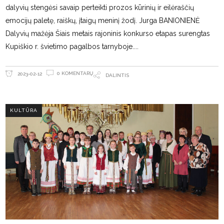
dalyvių stengėsi savaip perteikti prozos kūrinių ir eilėraščių
emocijų paletę, raiškų, įtaigų meninį žodį. Jurga BANIONIENĖ
Dalyvių mažėja Šiais metais rajoninis konkurso etapas surengtas
Kupiškio r. švietimo pagalbos tarnyboje.
0 KOMENTARŲ
2023-02-12
DALINTIS
KULTŪRA