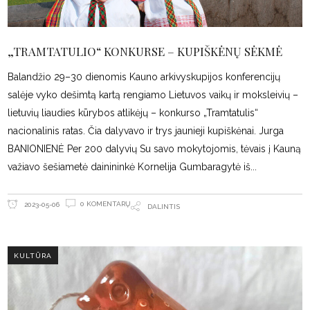
„TRAMTATULIO“ KONKURSE – KUPIŠKĖNŲ SĖKMĖ
Balandžio 29–30 dienomis Kauno arkivyskupijos konferencijų
salėje vyko dešimtą kartą rengiamo Lietuvos vaikų ir moksleivių –
lietuvių liaudies kūrybos atlikėjų – konkurso „Tramtatulis“
nacionalinis ratas. Čia dalyvavo ir trys jaunieji kupiškėnai. Jurga
BANIONIENĖ Per 200 dalyvių Su savo mokytojomis, tėvais į Kauną
važiavo šešiametė dainininkė Kornelija Gumbaragytė iš
0 KOMENTARŲ
2023-05-06
DALINTIS
KULTŪRA