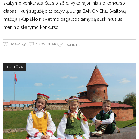
skaitymo konkursas. Sausio 26 d. vyko rajoninis šio konkurso
etapas, į kurį sugužėjo 11 dalyvių. Jurga BANIONIENĖ Skaitovų
mažėja Į Kupiškio r. švietimo pagalbos tarnybą susirinkusius
meninio skaitymo konkurso
0 KOMENTARŲ
2024-01-30
DALINTIS
KULTŪRA