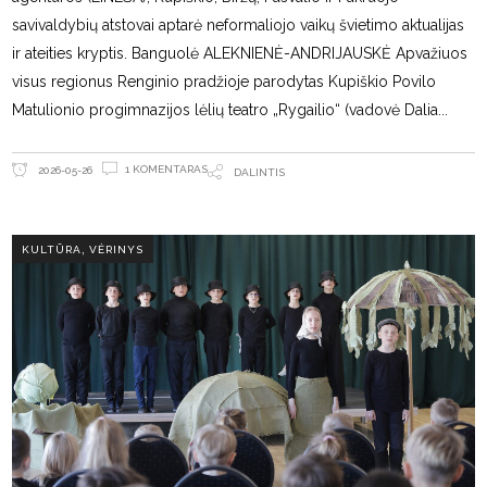
savivaldybių atstovai aptarė neformaliojo vaikų švietimo aktualijas
ir ateities kryptis. Banguolė ALEKNIENĖ-ANDRIJAUSKĖ Apvažiuos
visus regionus Renginio pradžioje parodytas Kupiškio Povilo
Matulionio progimnazijos lėlių teatro „Rygailio“ (vadovė Dalia
1 KOMENTARAS
2026-05-26
DALINTIS
,
KULTŪRA
VĖRINYS