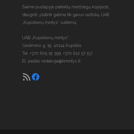
Šiame puslapyje pateiktą medžiagą kopijuoti,
dauginti, platinti galima tik gavus raštišką UAB
„Kupiškėnų mintys“ sutikimą.
UAB „Kupiškėnų mintys“,
Gedimino g. 19, 40114 Kupiškis
Tel. +370 605 19 399, +370 612 57 157.
El. paštas
redakcija@kmintys.lt