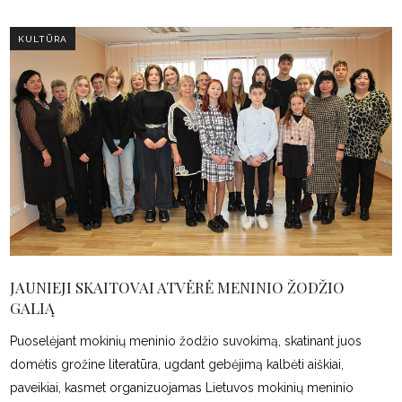
KULTŪRA
JAUNIEJI SKAITOVAI ATVĖRĖ MENINIO ŽODŽIO
GALIĄ
Puoselėjant mokinių meninio žodžio suvokimą, skatinant juos
domėtis grožine literatūra, ugdant gebėjimą kalbėti aiškiai,
paveikiai, kasmet organizuojamas Lietuvos mokinių meninio