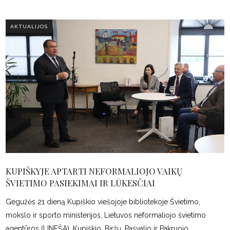
AKTUALIJOS
KUPIŠKYJE APTARTI NEFORMALIOJO VAIKŲ
ŠVIETIMO PASIEKIMAI IR LŪKESČIAI
Gegužės 21 dieną Kupiškio viešojoje bibliotekoje Švietimo,
mokslo ir sporto ministerijos, Lietuvos neformaliojo švietimo
agentūros (LINEŠA), Kupiškio, Biržų, Pasvalio ir Pakruojo