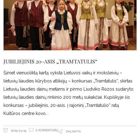
JUBILIEJINIS 20-ASIS „TRAMTATULIS“
Šįmet vienuoliktą kartą vyksta Lietuvos vaikų ir moksleivių –
lietuvių liaudies kūrybos atlikėjų – konkursas „Tramtatulis“, skirtas
Lietuvių liaudies dainų metams ir pirmo Liudviko Rėzos sudaryto
lietuvių liaudies dainų rinkinio 200 metų sukakčiai. Kupiškyje šis
konkursas – jubiliejinis, 20-asis. Į rajoninį „Tramtatulio“ ratą
Kultūros centre kovo
0 KOMENTARŲ
2025-03-15
DALINTIS