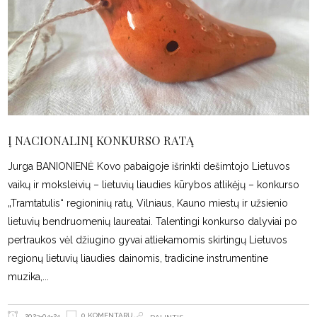
Į NACIONALINĮ KONKURSO RATĄ
Jurga BANIONIENĖ Kovo pabaigoje išrinkti dešimtojo Lietuvos
vaikų ir moksleivių – lietuvių liaudies kūrybos atlikėjų – konkurso
„Tramtatulis“ regioninių ratų, Vilniaus, Kauno miestų ir užsienio
lietuvių bendruomenių laureatai. Talentingi konkurso dalyviai po
pertraukos vėl džiugino gyvai atliekamomis skirtingų Lietuvos
regionų lietuvių liaudies dainomis, tradicine instrumentine
muzika,
0 KOMENTARŲ
2023-04-24