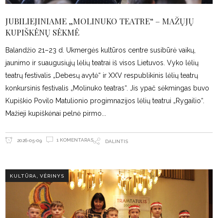
JUBILIEJINIAME „MOLINUKO TEATRE“ – MAŽŲJŲ
KUPIŠKĖNŲ SĖKMĖ
Balandžio 21–23 d. Ukmergės kultūros centre susibūrė vaikų,
jaunimo ir suaugusiųjų lėlių teatrai iš visos Lietuvos. Vyko lėlių
teatrų festivalis „Debesų avytė“ ir XXV respublikinis lėlių teatrų
konkursinis festivalis „Molinuko teatras“. Jis ypač sėkmingas buvo
Kupiškio Povilo Matulionio progimnazijos lėlių teatrui „Rygailio“.
Mažieji kupiškėnai pelnė pirmo
1 KOMENTARAS
2026-05-09
DALINTIS
,
KULTŪRA
VĖRINYS