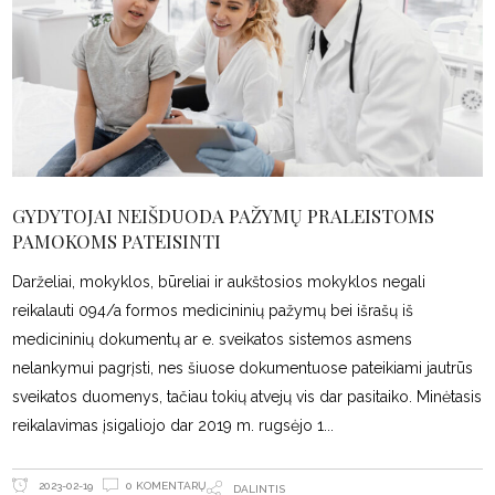
GYDYTOJAI NEIŠDUODA PAŽYMŲ PRALEISTOMS
PAMOKOMS PATEISINTI
Darželiai, mokyklos, būreliai ir aukštosios mokyklos negali
reikalauti 094/a formos medicininių pažymų bei išrašų iš
medicininių dokumentų ar e. sveikatos sistemos asmens
nelankymui pagrįsti, nes šiuose dokumentuose pateikiami jautrūs
sveikatos duomenys, tačiau tokių atvejų vis dar pasitaiko. Minėtasis
reikalavimas įsigaliojo dar 2019 m. rugsėjo 1
0 KOMENTARŲ
2023-02-19
DALINTIS