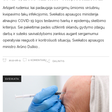
Artėjant rudeniui, kai padaugėja susirgimų ūmiomis viršutinių
kvėpavimo takų infekcijomis, Sveikatos apsaugos ministerija
atnaujino COVID-19 ligos testavimo tvarką ir epidemijų skelbimo
kriterijus. Šie pakeitimai padės užtikrinti sklandų gydymo įstaigų
darbą ir suteiks savivaldybėms įrankius augant sergamumui
operatyviai reaguoti ir kontroliuoti situaciją. Sveikatos apsaugos
ministro Arūno Dulkio
0 KOMENTARŲ
2022-08-11
DALINTIS
SVEIKATA