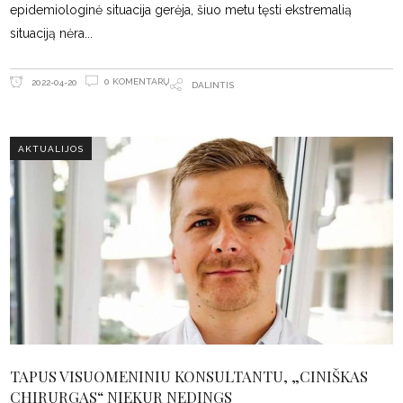
epidemiologinė situacija gerėja, šiuo metu tęsti ekstremalią
situaciją nėra
0 KOMENTARŲ
2022-04-20
DALINTIS
AKTUALIJOS
TAPUS VISUOMENINIU KONSULTANTU, „CINIŠKAS
CHIRURGAS“ NIEKUR NEDINGS