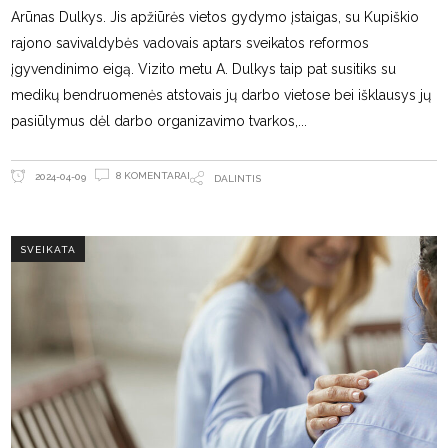
Arūnas Dulkys. Jis apžiūrės vietos gydymo įstaigas, su Kupiškio
rajono savivaldybės vadovais aptars sveikatos reformos
įgyvendinimo eigą. Vizito metu A. Dulkys taip pat susitiks su
medikų bendruomenės atstovais jų darbo vietose bei išklausys jų
pasiūlymus dėl darbo organizavimo tvarkos,
8 KOMENTARAI
2024-04-09
DALINTIS
SVEIKATA