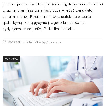
pacientai priversti vėlei kreiptis į šeimos gydytoją, nuo balandžio 1
d. siuntimo terminas ilginamas trigubai – iki 180 dienų vietoj
dabartinių 60-ies. Pakeitimai sumažins perteklinių pacientų
apsilankymų skaičių gydymo įstaigose, taip pat šeimos
gydytojams tenkantį krūvį. Pasikeitimai, kuriais
0 KOMENTARŲ
2023-03-31
DALINTIS
SVEIKATA