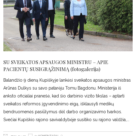
SU SVEIKATOS APSAUGOS MINISTRU – APIE
PACIENTŲ SUSIGRĄŽINIMĄ (fotogalerija)
Balandžio 9 dieną Kupiškyje lankėsi sveikatos apsaugos ministras
Arūnas Dulkys su savo patarėju Tomu Bagdonu. Ministerija iš
anksto oficialiai pranešė, kad šio darbinio vizito tikslas – aptarti
sveikatos reformos įgyvendinimo eigą, išklausyti medikų
bendruomenės pasiūlymus dėl darbo organizavimo tvarkos.
Svečiai Kupiškio rajono savivaldybėje susitiko su rajono valdžia,
14 KOMENTARAI