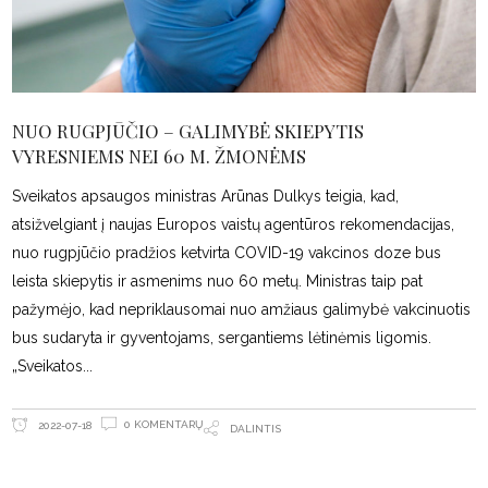
NUO RUGPJŪČIO – GALIMYBĖ SKIEPYTIS
VYRESNIEMS NEI 60 M. ŽMONĖMS
Sveikatos apsaugos ministras Arūnas Dulkys teigia, kad,
atsižvelgiant į naujas Europos vaistų agentūros rekomendacijas,
nuo rugpjūčio pradžios ketvirta COVID-19 vakcinos doze bus
leista skiepytis ir asmenims nuo 60 metų. Ministras taip pat
pažymėjo, kad nepriklausomai nuo amžiaus galimybė vakcinuotis
bus sudaryta ir gyventojams, sergantiems lėtinėmis ligomis.
„Sveikatos
0 KOMENTARŲ
2022-07-18
DALINTIS