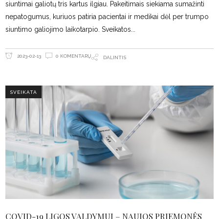
siuntimai galiotų tris kartus ilgiau. Pakeitimais siekiama sumažinti
nepatogumus, kuriuos patiria pacientai ir medikai dėl per trumpo
siuntimo galiojimo laikotarpio. Sveikatos
0 KOMENTARŲ
2023-02-13
DALINTIS
SVEIKATA
COVID-19 LIGOS VALDYMUI – NAUJOS PRIEMONĖS