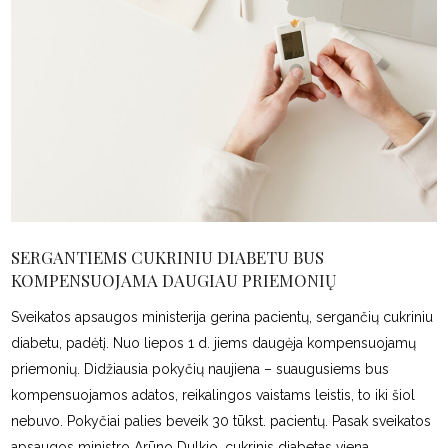
SERGANTIEMS CUKRINIU DIABETU BUS
KOMPENSUOJAMA DAUGIAU PRIEMONIŲ
Sveikatos apsaugos ministerija gerina pacientų, sergančių cukriniu
diabetu, padėtį. Nuo liepos 1 d. jiems daugėja kompensuojamų
priemonių. Didžiausia pokyčių naujiena – suaugusiems bus
kompensuojamos adatos, reikalingos vaistams leistis, to iki šiol
nebuvo. Pokyčiai palies beveik 30 tūkst. pacientų. Pasak sveikatos
apsaugos ministro Arūno Dulkio, cukrinis diabetas viena