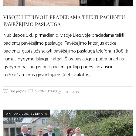
VISOJE LIETUVOJE PRADEDAMA TEIKTI PACIENTŲ
PAVĖŽĖJIMO PASLAUGA
Nuo liepos 1 d., pirmadienio, visoje Lietuvoje pradedama teikti
pacientų pavėžėjimo paslauga. Pavėžėjimo kriterijus atitikę
pacientai galės užsisakyti pavėžėjimo paslaugą telefonu 1808 iš
namų į gydymo įstaigą ir atgal. Šios paslaugos plėtra priartins
gydymo paslaugas prie pacientų ir taip padės labiausiai
pažeidžiamiems gyventojams (dėl sveikatos,
0 KOMENTARŲ
2024-07-01
DALINTIS
,
AKTUALIJOS
SVEIKATA