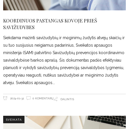
KOORDINUOS PASTANGAS KOVOJE PRIEŠ
SAVIŽUDYBES
Siekdama mažinti savižudybių ir mėginimų žudytis atvejų skaičių ir
su tuo susijusius neigiamus padarinius, Sveikatos apsaugos
ministerija (SAM) patvirtino Savižudybių prevencijos koordinavimo
savivaldybėse tvarkos aprašą. Šis dokumentas padės efektyviau
planuoti ir vykdyti savižudybių prevenciją savivaldybės lygmeniu,
operatyviau reaguoti, nutikus savižudybei ar mėginimo žudytis
atveju. Sveikatos apsaugos
0 KOMENTARŲ
2024-01-31
DALINTIS
SVEIKATA