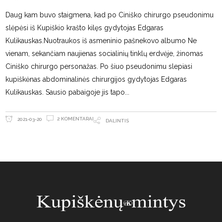
Daug kam buvo staigmena, kad po Ciniško chirurgo pseudonimu
slėpėsi iš Kupiškio krašto kilęs gydytojas Edgaras
Kulikauskas.Nuotraukos iš asmeninio pašnekovo albumo Ne
vienam, sekančiam naujienas socialinių tinklų erdvėje, žinomas
Ciniško chirurgo personažas. Po šiuo pseudonimu slepiasi
kupiškėnas abdominalinės chirurgijos gydytojas Edgaras
Kulikauskas. Sausio pabaigoje jis tapo
2 KOMENTARAI
2021-03-20
DALINTIS