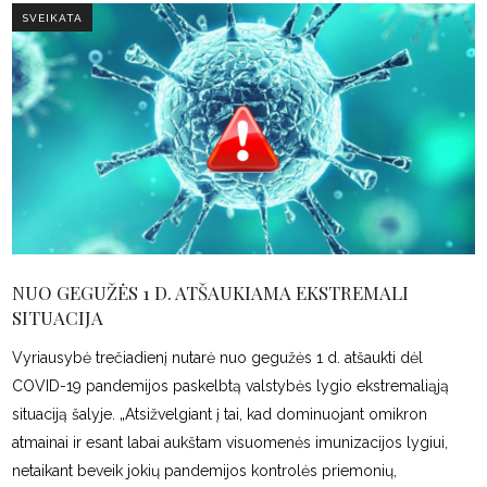
SVEIKATA
NUO GEGUŽĖS 1 D. ATŠAUKIAMA EKSTREMALI
SITUACIJA
Vyriausybė trečiadienį nutarė nuo gegužės 1 d. atšaukti dėl
COVID-19 pandemijos paskelbtą valstybės lygio ekstremaliąją
situaciją šalyje. „Atsižvelgiant į tai, kad dominuojant omikron
atmainai ir esant labai aukštam visuomenės imunizacijos lygiui,
netaikant beveik jokių pandemijos kontrolės priemonių,