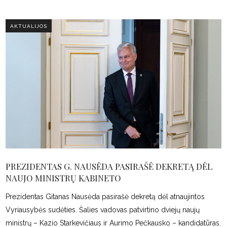
AKTUALIJOS
PREZIDENTAS G. NAUSĖDA PASIRAŠĖ DEKRETĄ DĖL
NAUJO MINISTRŲ KABINETO
Prezidentas Gitanas Nausėda pasirašė dekretą dėl atnaujintos
Vyriausybės sudėties. Šalies vadovas patvirtino dviejų naujų
ministrų – Kazio Starkevičiaus ir Aurimo Pečkausko – kandidatūras.