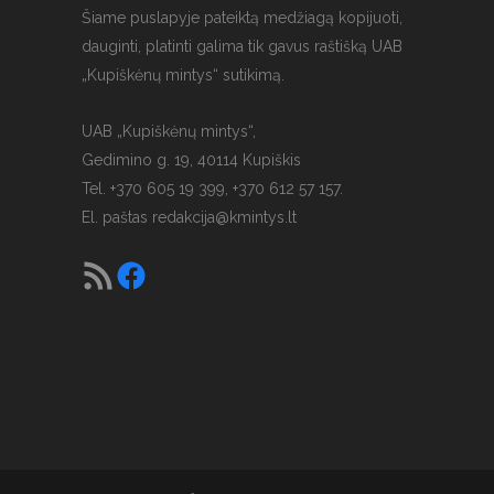
Šiame puslapyje pateiktą medžiagą kopijuoti,
dauginti, platinti galima tik gavus raštišką UAB
„Kupiškėnų mintys“ sutikimą.
UAB „Kupiškėnų mintys“,
Gedimino g. 19, 40114 Kupiškis
Tel. +370 605 19 399, +370 612 57 157.
El. paštas
redakcija@kmintys.lt