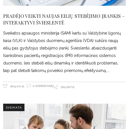
PRADĖJO VEIKTI NAUJAS EILIŲ STEBĖJIMO ĮRANKIS –
INTERAKTYVI ŠVIESLENTĖ
Sveikatos apsaugos ministerija (SAM) kartu su Valstybine ligonių
kasa (VLK) ir Valstybės duomenų agentūra (VDA) sukūrė naują
eilių pas gydytojus stebėjimo įrankį. Švieslentė, atvaizduojanti
Išankstinės pacientų registracijos (IPR) informacinės sistemos
duomenis, leis stebėti eilių dinamiką ir identifikuoti problemas,
taip pat stebėti taikomų poveikio priemonių efektyvumą,
0 KOMENTARŲ
2023-02-21
DALINTIS
SVEIKATA