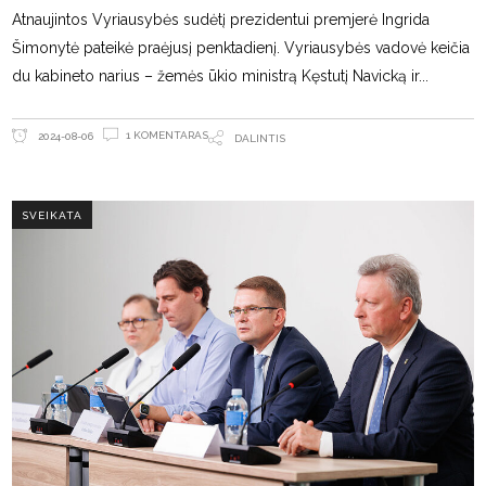
Atnaujintos Vyriausybės sudėtį prezidentui premjerė Ingrida
Šimonytė pateikė praėjusį penktadienį. Vyriausybės vadovė keičia
du kabineto narius – žemės ūkio ministrą Kęstutį Navicką ir
1 KOMENTARAS
2024-08-06
DALINTIS
SVEIKATA