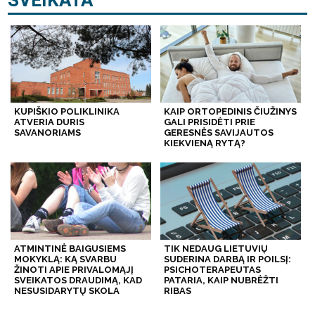
KUPIŠKIO POLIKLINIKA
KAIP ORTOPEDINIS ČIUŽINYS
ATVERIA DURIS
GALI PRISIDĖTI PRIE
SAVANORIAMS
GERESNĖS SAVIJAUTOS
KIEKVIENĄ RYTĄ?
ATMINTINĖ BAIGUSIEMS
TIK NEDAUG LIETUVIŲ
MOKYKLĄ: KĄ SVARBU
SUDERINA DARBĄ IR POILSĮ:
ŽINOTI APIE PRIVALOMĄJĮ
PSICHOTERAPEUTAS
SVEIKATOS DRAUDIMĄ, KAD
PATARIA, KAIP NUBRĖŽTI
NESUSIDARYTŲ SKOLA
RIBAS