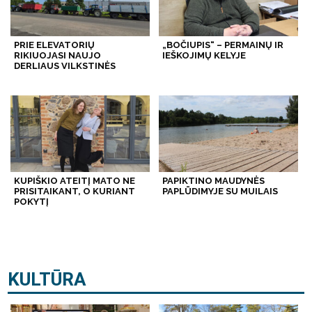
PRIE ELEVATORIŲ
„BOČIUPIS“ – PERMAINŲ IR
RIKIUOJASI NAUJO
IEŠKOJIMŲ KELYJE
DERLIAUS VILKSTINĖS
KUPIŠKIO ATEITĮ MATO NE
PAPIKTINO MAUDYNĖS
PRISITAIKANT, O KURIANT
PAPLŪDIMYJE SU MUILAIS
POKYTĮ
KULTŪRA