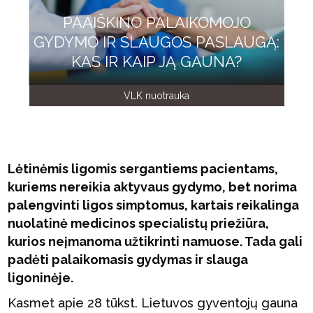
PAAIŠKINO PALAIKOMOJO
GYDYMO IR SLAUGOS PASLAUGĄ:
KAS IR KAIP JĄ GAUNA?
VLK nuotrauka
Lėtinėmis ligomis sergantiems pacientams,
kuriems nereikia aktyvaus gydymo, bet norima
palengvinti ligos simptomus, kartais reikalinga
nuolatinė medicinos specialistų priežiūra,
kurios neįmanoma užtikrinti namuose. Tada gali
padėti palaikomasis gydymas ir slauga
ligoninėje.
Kasmet apie 28 tūkst. Lietuvos gyventojų gauna