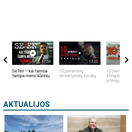
17:50
12:25
Se7en – kai tamsa
10 įsimintinų
10 įtemptų, k
tampa meno kūriniu
detektyvinių serialų
stingdančių k
istorijų
AKTUALIJOS