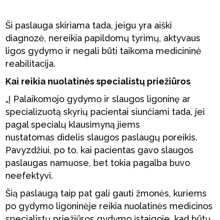
Ši paslauga skiriama tada, jeigu yra aiški
diagnozė, nereikia papildomų tyrimų, aktyvaus
ligos gydymo ir negali būti taikoma medicininė
reabilitacija.
Kai reikia nuolatinės specialistų priežiūros
„Į Palaikomojo gydymo ir slaugos ligoninę ar
specializuotą skyrių pacientai siunčiami tada, jei
pagal specialų klausimyną jiems
nustatomas didelis slaugos paslaugų poreikis.
Pavyzdžiui, po to, kai pacientas gavo slaugos
paslaugas namuose, bet tokia pagalba buvo
neefektyvi.
Šią paslaugą taip pat gali gauti žmonės, kuriems
po gydymo ligoninėje reikia nuolatinės medicinos
specialistų priežiūros gydymo įstaigoje, kad būtų