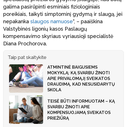
galima pasirūpinti esminiais fiziologiniais
poreikiais, taikyti simptominį gydymą ir slaugą, jei
nepakanka
slaugos namuose
“, – paaiškina
Valstybinės ligonių kasos Paslaugų
kompensavimo skyriaus vyriausioji specialistė
Diana Prochorova.
Taip pat skaitykite
ATMINTINĖ BAIGUSIEMS
MOKYKLĄ: KĄ SVARBU ŽINOTI
APIE PRIVALOMĄJĮ SVEIKATOS
DRAUDIMĄ, KAD NESUSIDARYTŲ
SKOLA
TEISĖ BŪTI INFORMUOTAM – KĄ
SVARBU ŽINOTI APIE
KOMPENSUOJAMĄ SVEIKATOS
PRIEŽIŪRĄ