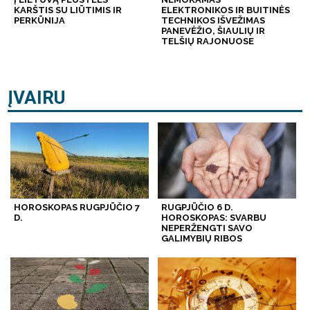
KARŠTIS SU LIŪTIMIS IR
ELEKTRONIKOS IR BUITINĖS
PERKŪNIJA
TECHNIKOS IŠVEŽIMAS
PANEVĖŽIO, ŠIAULIŲ IR
TELŠIŲ RAJONUOSE
ĮVAIRU
HOROSKOPAS RUGPJŪČIO 7
RUGPJŪČIO 6 D.
D.
HOROSKOPAS: SVARBU
NEPERŽENGTI SAVO
GALIMYBIŲ RIBOS