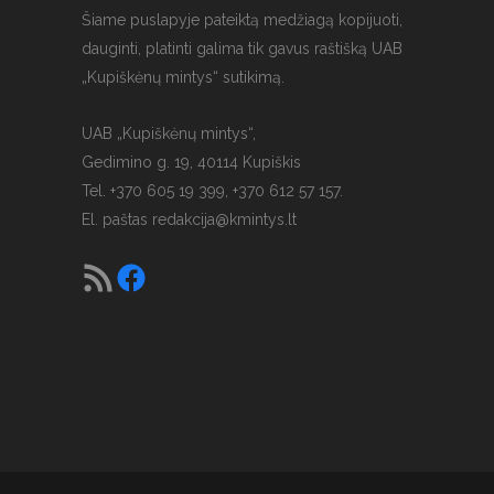
Šiame puslapyje pateiktą medžiagą kopijuoti,
dauginti, platinti galima tik gavus raštišką UAB
„Kupiškėnų mintys“ sutikimą.
UAB „Kupiškėnų mintys“,
Gedimino g. 19, 40114 Kupiškis
Tel. +370 605 19 399, +370 612 57 157.
El. paštas
redakcija@kmintys.lt