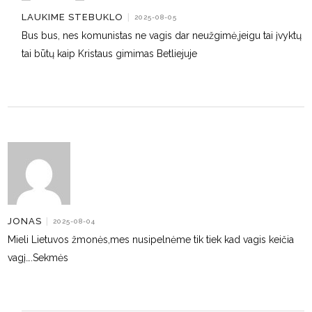
LAUKIME STEBUKLO
|
2025-08-05
Bus bus, nes komunistas ne vagis dar neužgimė,jeigu tai įvyktų
tai būtų kaip Kristaus gimimas Betliejuje
JONAS
|
2025-08-04
Mieli Lietuvos žmonės,mes nusipelnėme tik tiek kad vagis keičia
vagį….Sekmės