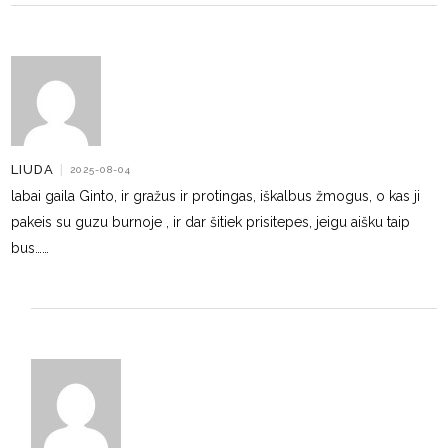
LIUDA
|
2025-08-04
labai gaila Ginto, ir gražus ir protingas, iškalbus žmogus, o kas ji
pakeis su guzu burnoje , ir dar šitiek prisitepes, jeigu aišku taip
bus……