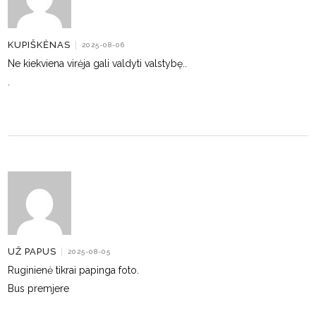
KUPIŠKĖNAS
|
2025-08-06
Ne kiekviena virėja gali valdyti valstybę..
.
UŽ PAPUS
|
2025-08-05
Ruginienė tikrai papinga foto.
Bus premjere