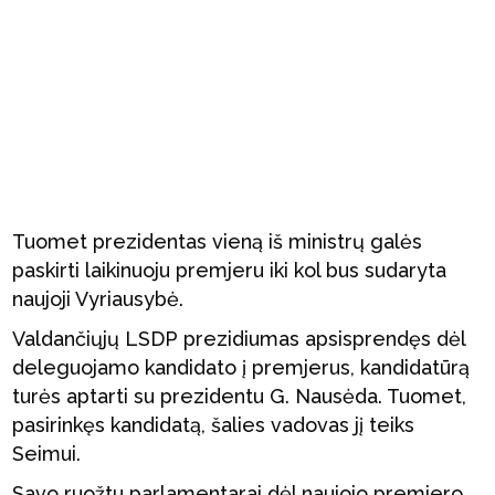
Tuomet prezidentas vieną iš ministrų galės
paskirti laikinuoju premjeru iki kol bus sudaryta
naujoji Vyriausybė.
Valdančiųjų LSDP prezidiumas apsisprendęs dėl
deleguojamo kandidato į premjerus, kandidatūrą
turės aptarti su prezidentu G. Nausėda. Tuomet,
pasirinkęs kandidatą, šalies vadovas jį teiks
Seimui.
Savo ruožtu parlamentarai dėl naujojo premjero