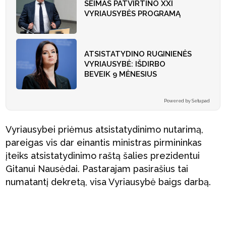
SEIMAS PATVIRTINO XXI
VYRIAUSYBĖS PROGRAMĄ
ATSISTATYDINO RUGINIENĖS
VYRIAUSYBĖ: IŠDIRBO
BEVEIK 9 MĖNESIUS
Powered by Setupad
Vyriausybei priėmus atsistatydinimo nutarimą,
pareigas vis dar einantis ministras pirmininkas
įteiks atsistatydinimo raštą šalies prezidentui
Gitanui Nausėdai. Pastarajam pasirašius tai
numatantį dekretą, visa Vyriausybė baigs darbą.