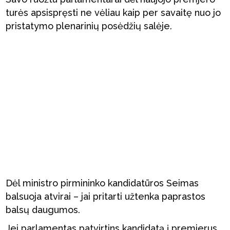
turės apsispręsti ne vėliau kaip per savaitę nuo jo
pristatymo plenarinių posėdžių salėje.
Dėl ministro pirmininko kandidatūros Seimas
balsuoja atvirai – jai pritarti užtenka paprastos
balsų daugumos.
Jei parlamentas patvirtins kandidatą į premjerus,