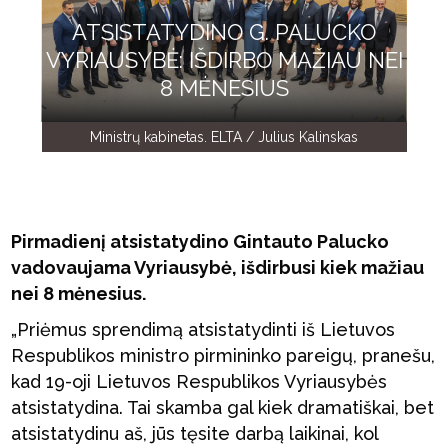
ATSISTATYDINO G. PALUCKO
VYRIAUSYBĖ: IŠDIRBO MAŽIAU NEI
8 MĖNESIUS
Ministrų kabinetas. ELTA / Julius Kalinskas
Pirmadienį atsistatydino Gintauto Palucko
vadovaujama Vyriausybė, išdirbusi kiek mažiau
nei 8 mėnesius.
„Priėmus sprendimą atsistatydinti iš Lietuvos
Respublikos ministro pirmininko pareigų, pranešu,
kad 19-oji Lietuvos Respublikos Vyriausybės
atsistatydina. Tai skamba gal kiek dramatiškai, bet
atsistatydinu aš, jūs tęsite darbą laikinai, kol