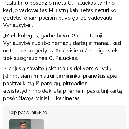
Paskutinio posėdžio metu G. Paluckas tvirtino,
kad jo vadovautas Ministrų kabinetas neturi ko
gėdytis, o jam pačiam buvo garbė vadovauti
Vyriausybei.
„Mieli kolegos, garbė buvo. Garbė. 19-oji
Vyriausybė nudirbo nemažų darbų ir manau, kad
neturime ko gėdytis. Ačiū visiems“ – teigė šiek
tiek susigraudinęs G. Paluckas.
Praėjusią savaitę į skandalus dėl verslo ryšių
įklimpusiam ministrui pirmininkui pranešus apie
pasitraukimą iš pareigų, pirmadienį
atsistatydinimo dekretą priėmė ir paskutinį kartą
posėdžiavęs Ministrų kabinetas.
Taip pat skaitykite