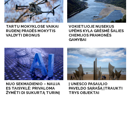
TARTU MOKYKLOSE VAIKAI
VOKIETIJOJE NUSEKUS
RUDENĮ PRADĖS MOKYTIS
UPĖMS KYLA GRĖSMĖ ŠALIES
VALDYTI DRONUS
CHEMIJOS PRAMONĖS
GAMYBAI
NUO SEKMADIENIO – NAUJA
Į UNESCO PASAULIO
ES TAISYKLĖ: PRIVALOMA
PAVELDO SĄRAŠĄ ĮTRAUKTI
ŽYMĖTI DI SUKURTĄ TURINĮ
TRYS OBJEKTAI