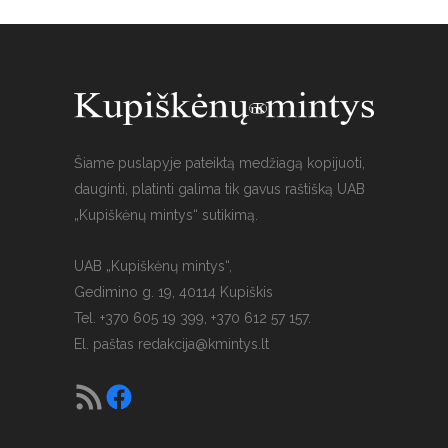
Šiame puslapyje pateiktą medžiagą kopijuoti,
dauginti, platinti galima tik gavus raštišką UAB
„Kupiškėnų mintys“ sutikimą.
UAB „Kupiškėnų mintys“,
Gedimino g. 19, 40114 Kupiškis
Tel. +370 605 19 399, +370 612 57 157.
El. paštas
redakcija@kmintys.lt