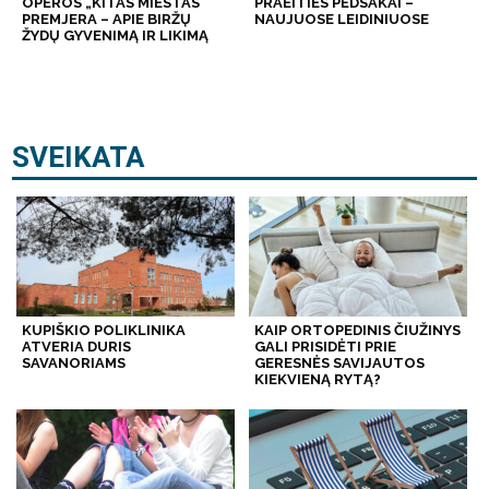
OPEROS „KITAS MIESTAS“
PRAEITIES PĖDSAKAI –
PREMJERA – APIE BIRŽŲ
NAUJUOSE LEIDINIUOSE
ŽYDŲ GYVENIMĄ IR LIKIMĄ
SVEIKATA
KUPIŠKIO POLIKLINIKA
KAIP ORTOPEDINIS ČIUŽINYS
ATVERIA DURIS
GALI PRISIDĖTI PRIE
SAVANORIAMS
GERESNĖS SAVIJAUTOS
KIEKVIENĄ RYTĄ?