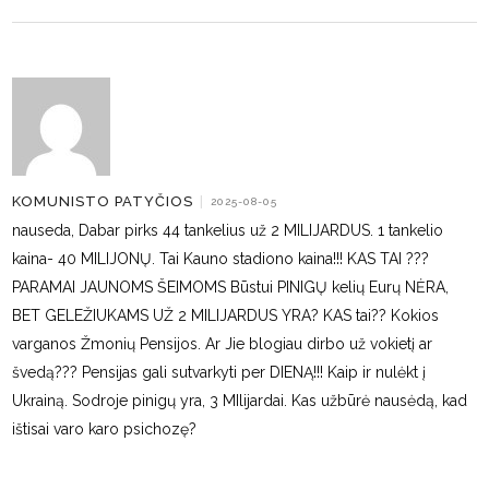
KOMUNISTO PATYČIOS
|
2025-08-05
nauseda, Dabar pirks 44 tankelius už 2 MILIJARDUS. 1 tankelio
kaina- 40 MILIJONŲ. Tai Kauno stadiono kaina!!! KAS TAI ???
PARAMAI JAUNOMS ŠEIMOMS Būstui PINIGŲ kelių Eurų NĖRA,
BET GELEŽIUKAMS UŽ 2 MILIJARDUS YRA? KAS tai?? Kokios
varganos Žmonių Pensijos. Ar Jie blogiau dirbo už vokietį ar
švedą??? Pensijas gali sutvarkyti per DIENĄ!!! Kaip ir nulėkt į
Ukrainą. Sodroje pinigų yra, 3 MIlijardai. Kas užbūrė nausėdą, kad
ištisai varo karo psichozę?