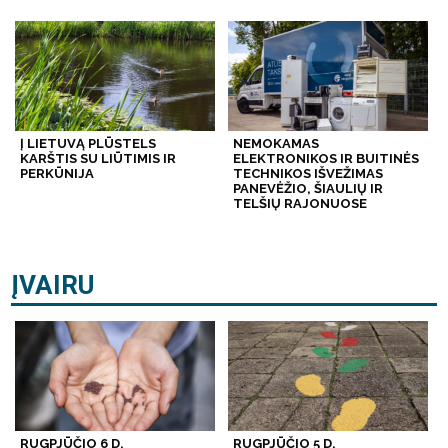
Į LIETUVĄ PLŪSTELS
NEMOKAMAS
KARŠTIS SU LIŪTIMIS IR
ELEKTRONIKOS IR BUITINĖS
PERKŪNIJA
TECHNIKOS IŠVEŽIMAS
PANEVĖŽIO, ŠIAULIŲ IR
TELŠIŲ RAJONUOSE
ĮVAIRU
RUGPJŪČIO 6 D.
RUGPJŪČIO 5 D.