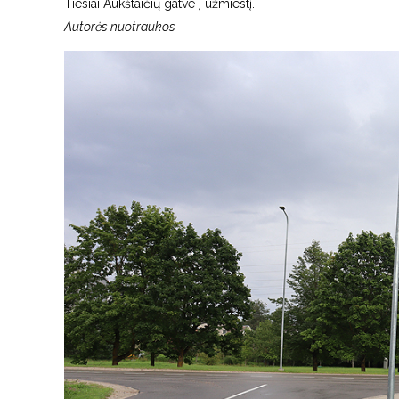
Tiesiai Aukštaičių gatve į užmiestį.
Autorės nuotraukos