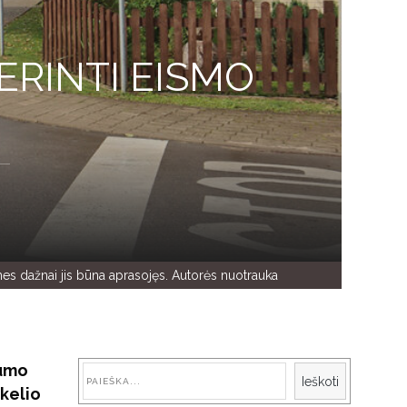
ERINTI EISMO
 nes dažnai jis būna aprasojęs. Autorės nuotrauka
gumo
Paieška
Ieškoti
kelio