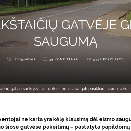
ŠTAIČIŲ GATVĖJE G
SAUGUMĄ
2025-08-02
39 KOMENTARAI
5432
PERŽIŪROS
pėnų gatvių sankryžą, vairuotojai ne visada gali pasikliauti veidrodžiu,
yventojai ne kartą yra kėlę klausimą dėl eismo sau
smo šiose gatvėse pakeitimų – pastatyta papildomų 