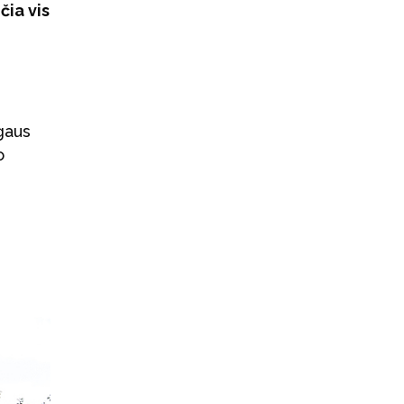
čia vis
gaus
o