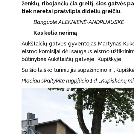
ženklų, ribojančių čia greitį, šios gatvės 
tiek neretai prašvilpia dideliu greičiu.
Banguolė ALEKNIENĖ-ANDRIJAUSKĖ
Kas kelia nerimą
Aukštaičių gatvės gyventojas Martynas Kuk
eismo komisijai dėl saugaus eismo užtikrini
būtinybės Aukštaičių gatvėje, Kupiškyje.
Su šio laiško turiniu jis supažindino ir „Kupiš
Plačiau skaitykite rugpjūčio 1 d. „Kupiškėnų 