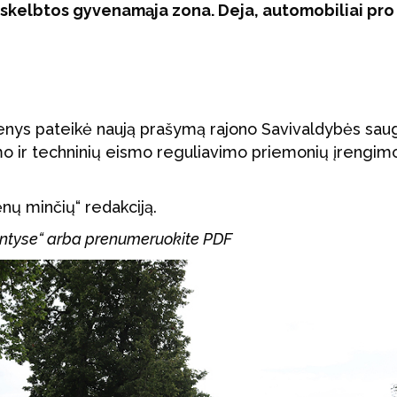
paskelbtos gyvenamąja zona. Deja, automobiliai pro 
enys pateikė naują prašymą rajono Savivaldybės sau
mo ir techninių eismo reguliavimo priemonių įrengim
kėnų minčių“ redakciją.
mintyse“ arba prenumeruokite PDF