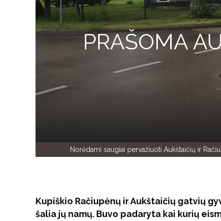
PRAŠOMA AUK
Norėdami saugiai pervažiuoti Aukštaičių ir Račiu
Kupiškio Račiupėnų ir Aukštaičių gatvių g
šalia jų namų. Buvo padaryta kai kurių ei