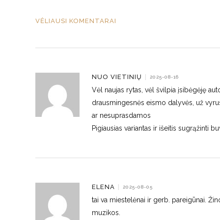
VĖLIAUSI KOMENTARAI
NUO VIETINIŲ
|
2025-08-16
Vėl naujas rytas, vėl švilpia įsibėgėję au
drausmingesnės eismo dalyvės, už vyrus,
ar nesuprasdamos
Pigiausias variantas ir išeitis sugrąžinti
ELENA
|
2025-08-05
tai va miestelėnai ir gerb. pareigūnai. Žin
muzikos.