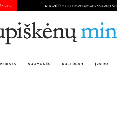
Aktualu
RUGPJŪČIO 6 D. HOROSKOPAS: SVARBU NEPERŽENGTI SAVO GALIM
VEIKATA
NUOMONĖS
KULTŪRA
ĮVAIRU