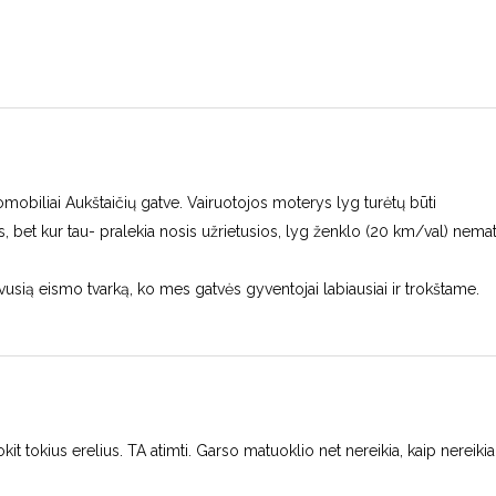
tomobiliai Aukštaičių gatve. Vairuotojos moterys lyg turėtų būti
 bet kur tau- pralekia nosis užrietusios, lyg ženklo (20 km/val) nem
 buvusią eismo tvarką, ko mes gatvės gyventojai labiausiai ir trokštame.
okit tokius erelius. TA atimti. Garso matuoklio net nereikia, kaip nereiki