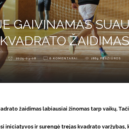
JE GAIVINAMAS SUA
KVADRATO ŽAIDIMA
2025-03-08
6 KOMENTARAI
1869
PERŽIŪROS
adrato žaidimas labiausiai žinomas tarp vaikų. Tači
 iniciatyvos ir surengė trejas kvadrato varžybas, 