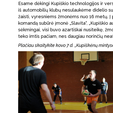
Esame dėkingi Kupiškio technologijos ir ver
iš automobilių klubų nesulaukėme didelio su
žaisti, vyresniems žmonėms nuo 16 metų. Į p
komandą subūrė įmonė „Slavita“, „Kupiškio a
sėkmingai, visi buvo azartiškai nusiteikę, žm
teko imtis pačiam, nes daugiau norinčių neats
Plačiau skaitykite kovo 7 d. „Kupiškėnų mint