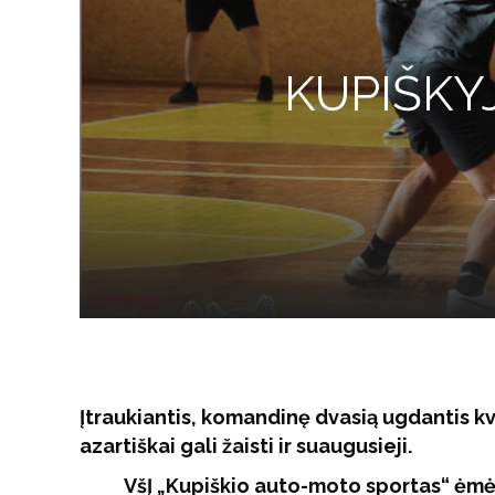
KUPIŠKY
Įtraukiantis, komandinę dvasią ugdantis kv
azartiškai gali žaisti ir suaugusieji.
VšĮ „Kupiškio auto-moto sportas“ ėmėsi