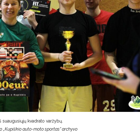
š suaugusiųjų kvadrato varžybų.
o „Kupiškio auto-moto sportas“ archyvo