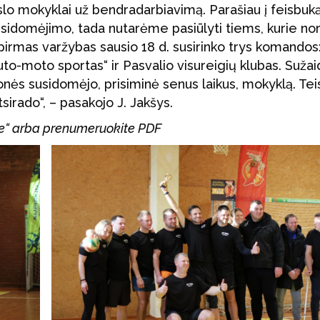
slo mokyklai už bendradarbiavimą. Parašiau į feisbuką
sidomėjimo, tada nutarėme pasiūlyti tiems, kurie no
irmas varžybas sausio 18 d. susirinko trys komandos
uto-moto sportas“ ir Pasvalio visureigių klubas. Suž
onės susidomėjo, prisiminė senus laikus, mokyklą. Tei
irado“, – pasakojo J. Jakšys.
yse“ arba prenumeruokite PDF