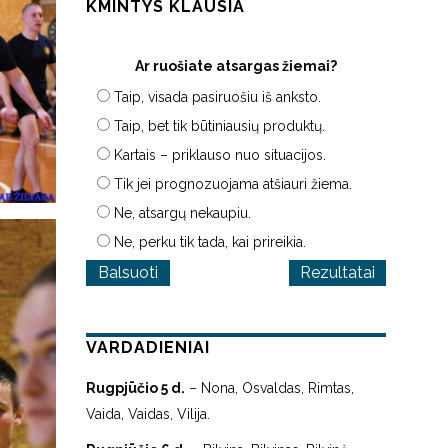
KMINTYS KLAUSIA
Ar ruošiate atsargas žiemai?
Taip, visada pasiruošiu iš anksto.
Taip, bet tik būtiniausių produktų.
Kartais – priklauso nuo situacijos.
Tik jei prognozuojama atšiauri žiema.
Ne, atsargų nekaupiu.
Ne, perku tik tada, kai prireikia.
Rezultatai
VARDADIENIAI
Rugpjūčio 5 d.
– Nona, Osvaldas, Rimtas,
Vaida, Vaidas, Vilija.