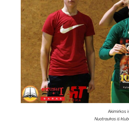
Akimirkos i
Nuotraukos iš klub