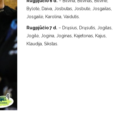
Rugpjūčio 6 d.
– Bilvina, Bilvinas, Bilvinė,
Bylotė, Daiva, Josbutas, Josbutė, Josgailas,
Josgailė, Karolina, Vaidutis.
Rugpjūčio 7 d.
– Drąsius, Drąsutis, Jogilas,
Jogilė, Jogina, Joginas, Kajetonas, Kajus,
Klaudija, Sikstas.