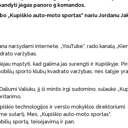
šbandyti jėgas panoro 9 komandos.
ubo „Kupiškio auto-moto sportas“ nariu Jordanu Jak
ana naršydami internete, „YouTube“, rado kanalą „Ki
adrato varžybas.
ėjau mąstyti, kad galima jas surengti ir Kupiškyje. Pi
obilių sporto klubų kvadrato varžybas, nes šalyje yr
Daliumi Valiuku, jį ši mintis irgi sudomino, sulaukė „Ku
ritarimo.
upiškio technologijos ir verslo mokyklos direktoriumi
ėme sutartį. Mes, „Kupiškio auto-moto sportas“,
ilių sportą, teisėjavimą ir pan.