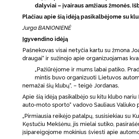
dalyviai – įvairaus amžiaus žmonės. I
Plačiau apie šią idėją pasikalbėjome su kl
Jurga BANIONIENĖ
Įgyvendino idėją
Pašnekovas visai netyčia kartu su žmona Jo
draugai“ ir sužinojo apie organizuojamas kv
„Pažiūrėjome ir mums labai patiko. Prad
mintis buvo organizuoti Lietuvos autom
nemažai šių klubų“, – teigė Jordanas.
Apie šią idėją pasikalbėjo su kitu klubo nariu 
auto-moto sporto“ vadovo Sauliaus Valiuko p
„Pirmiausia reikėjo patalpų, susisiekiau su K
Kęstučiu Mekšėnu, jis mielai sutiko, pasiraš
įsipareigojome mokinius šviesti apie automob