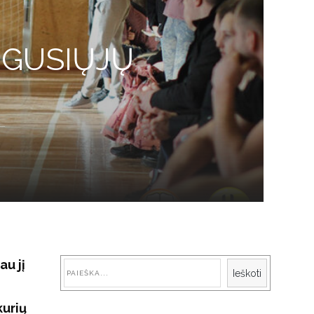
UGUSIŲJŲ
S
au jį
Paieška
Ieškoti
kurių