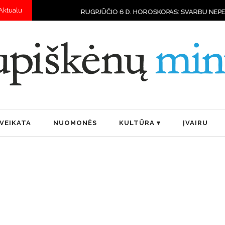
Aktualu
JŪČIO 6 D. HOROSKOPAS: SVARBU NEPERŽENGTI SAVO GALIMYBIŲ RI
VEIKATA
NUOMONĖS
KULTŪRA
ĮVAIRU