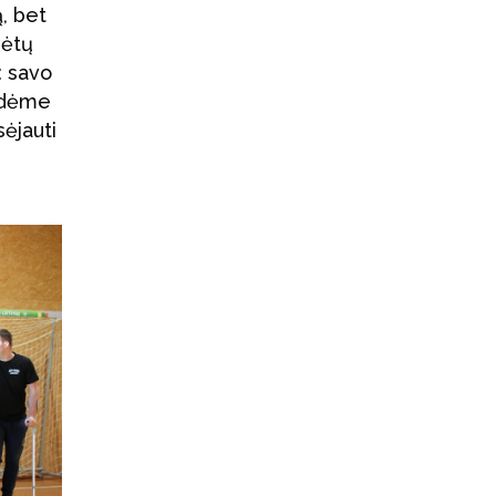
, bet
rėtų
: savo
aidėme
sėjauti