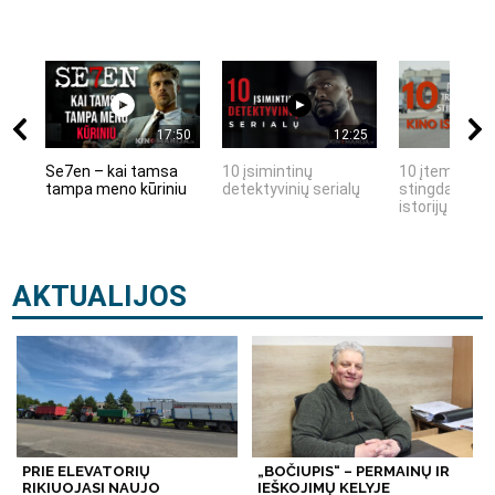
17:50
12:25
Se7en – kai tamsa
10 įsimintinų
10 įtemptų, k
tampa meno kūriniu
detektyvinių serialų
stingdančių k
istorijų
AKTUALIJOS
PRIE ELEVATORIŲ
„BOČIUPIS“ – PERMAINŲ IR
RIKIUOJASI NAUJO
IEŠKOJIMŲ KELYJE