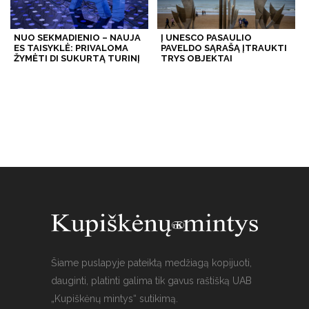
NUO SEKMADIENIO – NAUJA
Į UNESCO PASAULIO
ES TAISYKLĖ: PRIVALOMA
PAVELDO SĄRAŠĄ ĮTRAUKTI
ŽYMĖTI DI SUKURTĄ TURINĮ
TRYS OBJEKTAI
Šiame puslapyje pateiktą medžiagą kopijuoti,
dauginti, platinti galima tik gavus raštišką UAB
„Kupiškėnų mintys“ sutikimą.