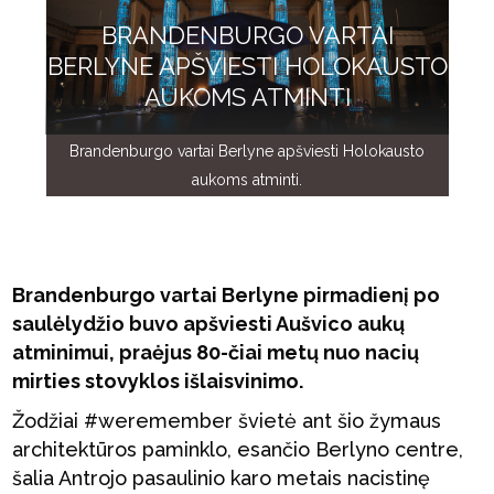
BRANDENBURGO VARTAI
BERLYNE APŠVIESTI HOLOKAUSTO
AUKOMS ATMINTI
Brandenburgo vartai Berlyne apšviesti Holokausto
aukoms atminti.
Brandenburgo vartai Berlyne pirmadienį po
saulėlydžio buvo apšviesti Aušvico aukų
atminimui, praėjus 80-čiai metų nuo nacių
mirties stovyklos išlaisvinimo.
Žodžiai #weremember švietė ant šio žymaus
architektūros paminklo, esančio Berlyno centre,
šalia Antrojo pasaulinio karo metais nacistinę