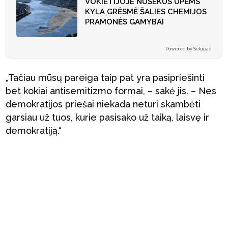
VOKIETIJOJE NUSEKUS UPĖMS
KYLA GRĖSMĖ ŠALIES CHEMIJOS
PRAMONĖS GAMYBAI
Powered by Setupad
„Tačiau mūsų pareiga taip pat yra pasipriešinti
bet kokiai antisemitizmo formai, – sakė jis. – Nes
demokratijos priešai niekada neturi skambėti
garsiau už tuos, kurie pasisako už taiką, laisvę ir
demokratiją.“