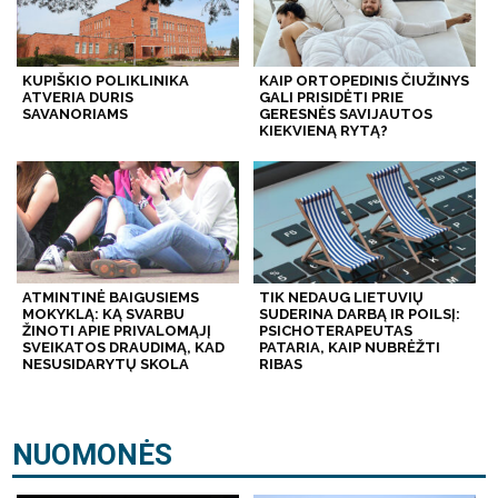
KUPIŠKIO POLIKLINIKA
KAIP ORTOPEDINIS ČIUŽINYS
ATVERIA DURIS
GALI PRISIDĖTI PRIE
SAVANORIAMS
GERESNĖS SAVIJAUTOS
KIEKVIENĄ RYTĄ?
ATMINTINĖ BAIGUSIEMS
TIK NEDAUG LIETUVIŲ
MOKYKLĄ: KĄ SVARBU
SUDERINA DARBĄ IR POILSĮ:
ŽINOTI APIE PRIVALOMĄJĮ
PSICHOTERAPEUTAS
SVEIKATOS DRAUDIMĄ, KAD
PATARIA, KAIP NUBRĖŽTI
NESUSIDARYTŲ SKOLA
RIBAS
NUOMONĖS