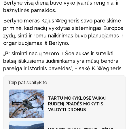
Berlyne visą dieną buvo vyko įvairūs renginiai ir
bažnytinės pamaldos.
Berlyno meras Kajus Wegneris savo pareiškime
priminė, kad nacių vykdytas sistemingas Europos
žydų, sinti ir romų naikinimas buvo planuojamas ir
organizuojamas iš Berlyno.
„Prisiminti nacių teroro ir Šoa aukas ir suteikti
balsą išlikusiems liudininkams yra mūsų bendra
pareiga ir istorinis paveldas“, – sakė K. Wegneris.
Taip pat skaitykite
TARTU MOKYKLOSE VAIKAI
RUDENĮ PRADĖS MOKYTIS
VALDYTI DRONUS