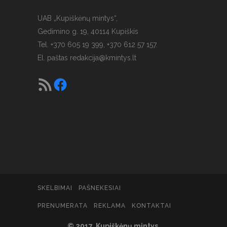
UAB „Kupiškėnų mintys“,
Gedimino g. 19, 40114 Kupiškis
Tel. +370 605 19 399, +370 612 57 157.
El. paštas
redakcija@kmintys.lt
SKELBIMAI
PAŠNEKESIAI
PRENUMERATA
REKLAMA
KONTAKTAI
© 2017. Kupiškėnų mintys.