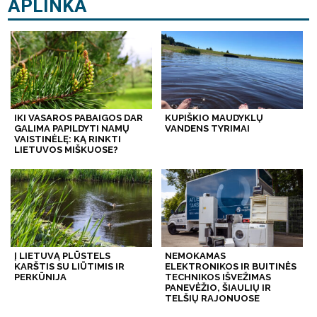
APLINKA
IKI VASAROS PABAIGOS DAR
KUPIŠKIO MAUDYKLŲ
GALIMA PAPILDYTI NAMŲ
VANDENS TYRIMAI
VAISTINĖLĘ: KĄ RINKTI
LIETUVOS MIŠKUOSE?
Į LIETUVĄ PLŪSTELS
NEMOKAMAS
KARŠTIS SU LIŪTIMIS IR
ELEKTRONIKOS IR BUITINĖS
PERKŪNIJA
TECHNIKOS IŠVEŽIMAS
PANEVĖŽIO, ŠIAULIŲ IR
TELŠIŲ RAJONUOSE