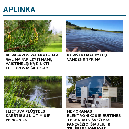
APLINKA
IKI VASAROS PABAIGOS DAR
KUPIŠKIO MAUDYKLŲ
GALIMA PAPILDYTI NAMŲ
VANDENS TYRIMAI
VAISTINĖLĘ: KĄ RINKTI
LIETUVOS MIŠKUOSE?
Į LIETUVĄ PLŪSTELS
NEMOKAMAS
KARŠTIS SU LIŪTIMIS IR
ELEKTRONIKOS IR BUITINĖS
PERKŪNIJA
TECHNIKOS IŠVEŽIMAS
PANEVĖŽIO, ŠIAULIŲ IR
TELŠIŲ RAJONUOSE