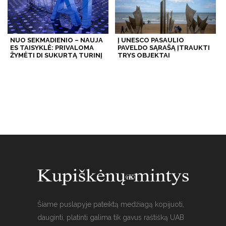
NUO SEKMADIENIO – NAUJA
Į UNESCO PASAULIO
ES TAISYKLĖ: PRIVALOMA
PAVELDO SĄRAŠĄ ĮTRAUKTI
ŽYMĖTI DI SUKURTĄ TURINĮ
TRYS OBJEKTAI
Šiame puslapyje pateiktą medžiagą kopijuoti,
dauginti, platinti galima tik gavus raštišką UAB