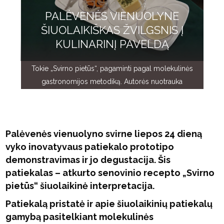
PALĖVENĖS VIENUOLYNE
ŠIUOLAIKIŠKAS ŽVILGSNIS Į
KULINARINĮ PAVELDĄ
Tokie „Svirno pietūs“, pagaminti pagal molekulinės
gastronomijos metodiką. Autorės nuotrauka
Palėvenės vienuolyno svirne liepos 24 dieną
vyko inovatyvaus patiekalo prototipo
demonstravimas ir jo degustacija. Šis
patiekalas – atkurto senovinio recepto „Svirno
pietūs“ šiuolaikinė interpretacija.
Patiekalą pristatė ir apie šiuolaikinių patiekalų
gamybą pasitelkiant molekulinės