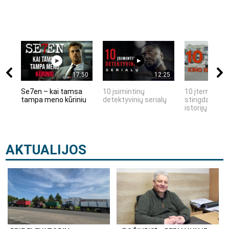
17:50
12:25
Se7en – kai tamsa
10 įsimintinų
10 įtemptų, k
tampa meno kūriniu
detektyvinių serialų
stingdančių k
istorijų
AKTUALIJOS