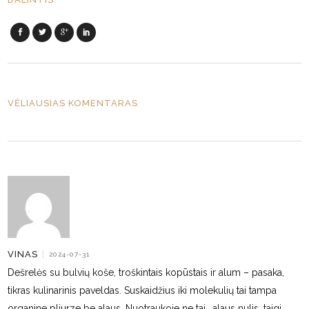
VĖLIAUSIAS KOMENTARAS
VINAS
|
2024-07-31
Dešrelės su bulvių koše, troškintais kopūstais ir alum – pasaka,
tikras kulinarinis paveldas. Suskaidžius iki molekulių tai tampa
organine pliurze be alaus. Nuotraukoje ne tai,, alaus nulis, taigi,