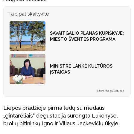
Taip pat skaitykite
SAVAITGALIO PLANAS KUPIŠKYJE:
MIESTO ŠVENTĖS PROGRAMA
MINISTRĖ LANKĖ KULTŪROS
ĮSTAIGAS
Powered by Setupad
Liepos pradžioje pirma ledų su medaus
„gintarėliais“ degustacija surengta Lukonyse,
brolių bitininkų Igno ir Viliaus Jackevičių ūkyje.