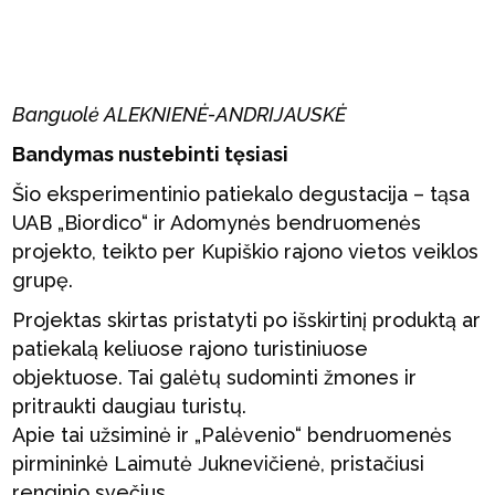
Banguolė ALEKNIENĖ-ANDRIJAUSKĖ
Bandymas nustebinti tęsiasi
Šio eksperimentinio patiekalo degustacija – tąsa
UAB „Biordico“ ir Adomynės bendruomenės
projekto, teikto per Kupiškio rajono vietos veiklos
grupę.
Projektas skirtas pristatyti po išskirtinį produktą ar
patiekalą keliuose rajono turistiniuose
objektuose. Tai galėtų sudominti žmones ir
pritraukti daugiau turistų.
Apie tai užsiminė ir „Palėvenio“ bendruomenės
pirmininkė Laimutė Juknevičienė, pristačiusi
renginio svečius.