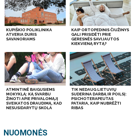
KUPIŠKIO POLIKLINIKA
KAIP ORTOPEDINIS ČIUŽINYS
ATVERIA DURIS
GALI PRISIDĖTI PRIE
SAVANORIAMS
GERESNĖS SAVIJAUTOS
KIEKVIENĄ RYTĄ?
ATMINTINĖ BAIGUSIEMS
TIK NEDAUG LIETUVIŲ
MOKYKLĄ: KĄ SVARBU
SUDERINA DARBĄ IR POILSĮ:
ŽINOTI APIE PRIVALOMĄJĮ
PSICHOTERAPEUTAS
SVEIKATOS DRAUDIMĄ, KAD
PATARIA, KAIP NUBRĖŽTI
NESUSIDARYTŲ SKOLA
RIBAS
NUOMONĖS