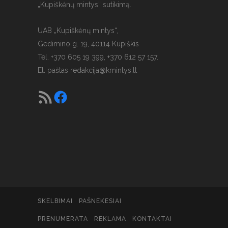
„Kupiškėnų mintys“ sutikimą.
UAB „Kupiškėnų mintys“,
Gedimino g. 19, 40114 Kupiškis
Tel. +370 605 19 399, +370 612 57 157.
El. paštas
redakcija@kmintys.lt
SKELBIMAI
PAŠNEKESIAI
PRENUMERATA
REKLAMA
KONTAKTAI