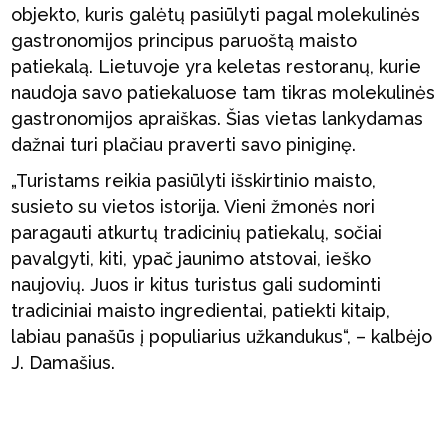
objekto, kuris galėtų pasiūlyti pagal molekulinės
gastronomijos principus paruoštą maisto
patiekalą. Lietuvoje yra keletas restoranų, kurie
naudoja savo patiekaluose tam tikras molekulinės
gastronomijos apraiškas. Šias vietas lankydamas
dažnai turi plačiau praverti savo piniginę.
„Turistams reikia pasiūlyti išskirtinio maisto,
susieto su vietos istorija. Vieni žmonės nori
paragauti atkurtų tradicinių patiekalų, sočiai
pavalgyti, kiti, ypač jaunimo atstovai, ieško
naujovių. Juos ir kitus turistus gali sudominti
tradiciniai maisto ingredientai, patiekti kitaip,
labiau panašūs į populiarius užkandukus“, – kalbėjo
J. Damašius.