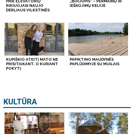
PRIE ELEVATORIŲ
„BOČIUPIS“ – PERMAINŲ IR
RIKIUOJASI NAUJO
IEŠKOJIMŲ KELYJE
DERLIAUS VILKSTINĖS
KUPIŠKIO ATEITĮ MATO NE
PAPIKTINO MAUDYNĖS
PRISITAIKANT, O KURIANT
PAPLŪDIMYJE SU MUILAIS
POKYTĮ
KULTŪRA