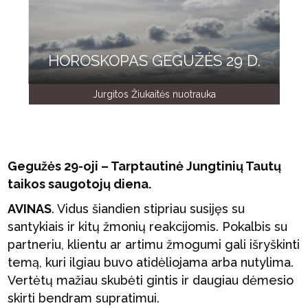
HOROSKOPAS GEGUŽĖS 29 D.
Jurgitos Žiukaitės nuotrauka
Gegužės 29-oji – Tarptautinė Jungtinių Tautų
taikos saugotojų diena.
AVINAS
. Vidus šiandien stipriau susijęs su
santykiais ir kitų žmonių reakcijomis. Pokalbis su
partneriu, klientu ar artimu žmogumi gali išryškinti
temą, kuri ilgiau buvo atidėliojama arba nutylima.
Vertėtų mažiau skubėti gintis ir daugiau dėmesio
skirti bendram supratimui.