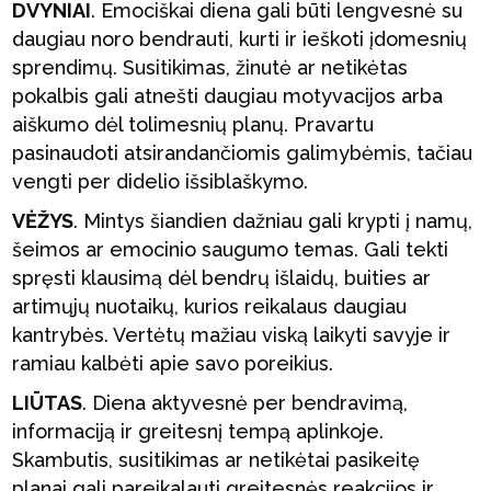
DVYNIAI
. Emociškai diena gali būti lengvesnė su
daugiau noro bendrauti, kurti ir ieškoti įdomesnių
sprendimų. Susitikimas, žinutė ar netikėtas
pokalbis gali atnešti daugiau motyvacijos arba
aiškumo dėl tolimesnių planų. Pravartu
pasinaudoti atsirandančiomis galimybėmis, tačiau
vengti per didelio išsiblaškymo.
VĖŽYS
. Mintys šiandien dažniau gali krypti į namų,
šeimos ar emocinio saugumo temas. Gali tekti
spręsti klausimą dėl bendrų išlaidų, buities ar
artimųjų nuotaikų, kurios reikalaus daugiau
kantrybės. Vertėtų mažiau viską laikyti savyje ir
ramiau kalbėti apie savo poreikius.
LIŪTAS
. Diena aktyvesnė per bendravimą,
informaciją ir greitesnį tempą aplinkoje.
Skambutis, susitikimas ar netikėtai pasikeitę
planai gali pareikalauti greitesnės reakcijos ir