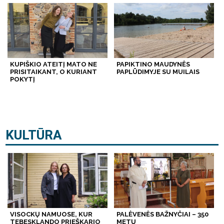
KUPIŠKIO ATEITĮ MATO NE
PAPIKTINO MAUDYNĖS
PRISITAIKANT, O KURIANT
PAPLŪDIMYJE SU MUILAIS
POKYTĮ
KULTŪRA
VISOCKŲ NAMUOSE, KUR
PALĖVENĖS BAŽNYČIAI – 350
TEBESKLANDO PRIEŠKARIO
METŲ