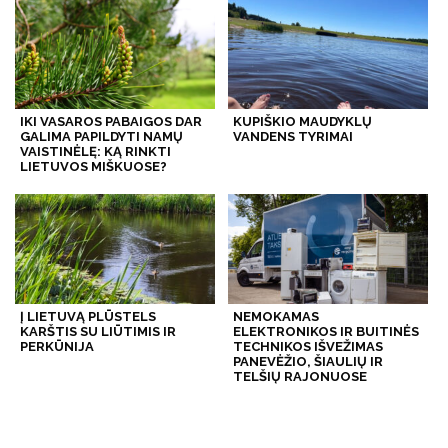
IKI VASAROS PABAIGOS DAR
KUPIŠKIO MAUDYKLŲ
GALIMA PAPILDYTI NAMŲ
VANDENS TYRIMAI
VAISTINĖLĘ: KĄ RINKTI
LIETUVOS MIŠKUOSE?
Į LIETUVĄ PLŪSTELS
NEMOKAMAS
KARŠTIS SU LIŪTIMIS IR
ELEKTRONIKOS IR BUITINĖS
PERKŪNIJA
TECHNIKOS IŠVEŽIMAS
PANEVĖŽIO, ŠIAULIŲ IR
TELŠIŲ RAJONUOSE