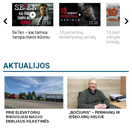
17:50
12:25
Se7en – kai tamsa
10 įsimintinų
10 įtemptų, k
tampa meno kūriniu
detektyvinių serialų
stingdančių k
istorijų
AKTUALIJOS
PRIE ELEVATORIŲ
„BOČIUPIS“ – PERMAINŲ IR
RIKIUOJASI NAUJO
IEŠKOJIMŲ KELYJE
DERLIAUS VILKSTINĖS