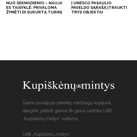
NUO SEKMADIENIO – NAUJA
Į UNESCO PASAULIO
ES TAISYKLĖ: PRIVALOMA
PAVELDO SĄRAŠĄ ĮTRAUKTI
ŽYMĖTI DI SUKURTĄ TURINĮ
TRYS OBJEKTAI
Šiame puslapyje pateiktą medžiagą kopijuoti,
dauginti, platinti galima tik gavus raštišką UAB
„Kupiškėnų mintys“ sutikimą.
UAB „Kupiškėnų mintys“,