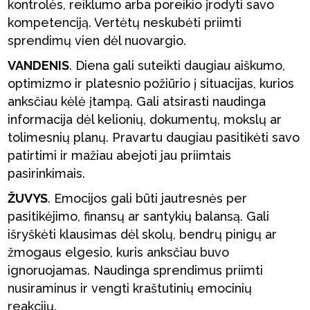
kontrolės, reiklumo arba poreikio įrodyti savo
kompetenciją. Vertėtų neskubėti priimti
sprendimų vien dėl nuovargio.
VANDENIS
. Diena gali suteikti daugiau aiškumo,
optimizmo ir platesnio požiūrio į situacijas, kurios
anksčiau kėlė įtampą. Gali atsirasti naudinga
informacija dėl kelionių, dokumentų, mokslų ar
tolimesnių planų. Pravartu daugiau pasitikėti savo
patirtimi ir mažiau abejoti jau priimtais
pasirinkimais.
ŽUVYS
. Emocijos gali būti jautresnės per
pasitikėjimo, finansų ar santykių balansą. Gali
išryškėti klausimas dėl skolų, bendrų pinigų ar
žmogaus elgesio, kuris anksčiau buvo
ignoruojamas. Naudinga sprendimus priimti
nusiraminus ir vengti kraštutinių emocinių
reakcijų.