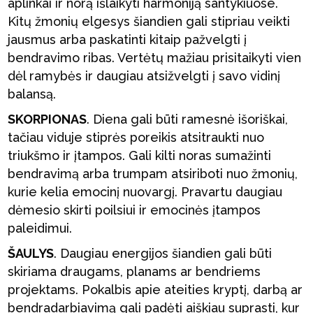
aplinkai ir norą išlaikyti harmoniją santykiuose.
Kitų žmonių elgesys šiandien gali stipriau veikti
jausmus arba paskatinti kitaip pažvelgti į
bendravimo ribas. Vertėtų mažiau prisitaikyti vien
dėl ramybės ir daugiau atsižvelgti į savo vidinį
balansą.
SKORPIONAS
. Diena gali būti ramesnė išoriškai,
tačiau viduje stiprės poreikis atsitraukti nuo
triukšmo ir įtampos. Gali kilti noras sumažinti
bendravimą arba trumpam atsiriboti nuo žmonių,
kurie kelia emocinį nuovargį. Pravartu daugiau
dėmesio skirti poilsiui ir emocinės įtampos
paleidimui.
ŠAULYS
. Daugiau energijos šiandien gali būti
skiriama draugams, planams ar bendriems
projektams. Pokalbis apie ateities kryptį, darbą ar
bendradarbiavimą gali padėti aiškiau suprasti, kur