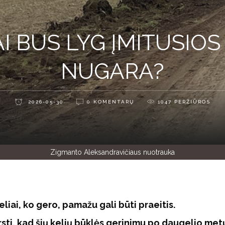
AI BUS LYG ĮMITUSIOS
NUGARA?
2026-05-30
0 KOMENTARŲ
1047
PERŽIŪROS
Zigmanto Aleksandravičiaus nuotrauka
eliai, ko gero, pamažu gali būti praeitis.
rsti, kad šių kelių būklės gerinimu po daugelio met