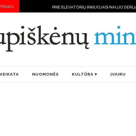
Aktualu
PRIE ELEVATORIŲ RIKIUOJASI NAUJO DERLIAUS VILKSTINĖS
„
VEIKATA
NUOMONĖS
KULTŪRA
ĮVAIRU