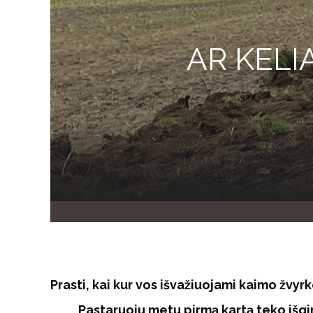
AR KELI
Prasti, kai kur vos išvažiuojami kaimo žvyrk
Pastaruoju metu pirmą kartą teko išgi