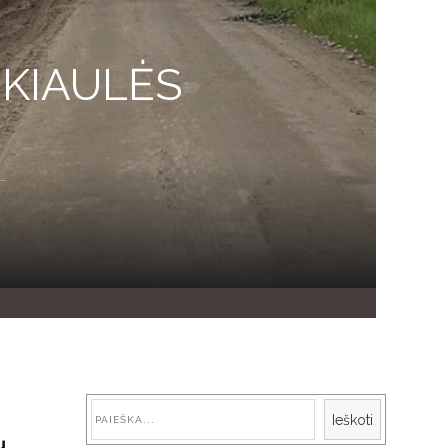
 KIAULĖS
Paieška
Ieškoti
ų