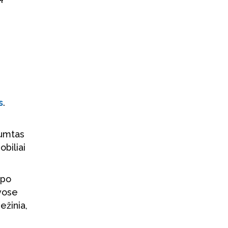
s
.
tumtas
obiliai
 po
vose
ežinia,