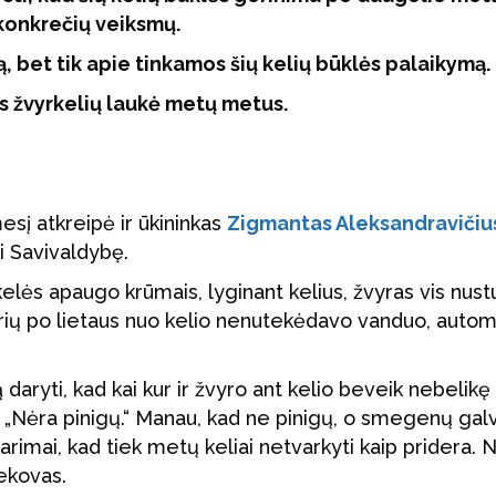
 konkrečių veiksmų.
, bet tik apie tinkamos šių kelių būklės palaikymą.
 žvyrkelių laukė metų metus.
esį atkreipė ir ūkininkas
Zigmantas Aleksandravičiu
ti Savivaldybę.
akelės apaugo krūmais, lyginant kelius, žvyras vis nus
 kurių po lietaus nuo kelio nenutekėdavo vanduo, autom
 daryti, kad kai kur ir žvyro ant kelio beveik nebelikę
„Nėra pinigų.“ Manau, kad ne pinigų, o smegenų gal
arimai, kad tiek metų keliai netvarkyti kaip pridera. N
nekovas.