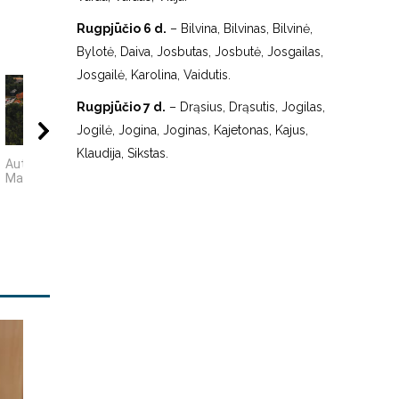
Rugpjūčio 6 d.
– Bilvina, Bilvinas, Bilvinė,
Bylotė, Daiva, Josbutas, Josbutė, Josgailas,
Josgailė, Karolina, Vaidutis.
Rugpjūčio 7 d.
– Drąsius, Drąsutis, Jogilas,
Jogilė, Jogina, Joginas, Kajetonas, Kajus,
00:17
02:55
70:
Klaudija, Sikstas.
Autorius Edgaras
Pamario švyturių
Art Deco Vilniuje ir
Mascinskas
kelias. Šilutės
Lietuvoje
kraštas iš arti