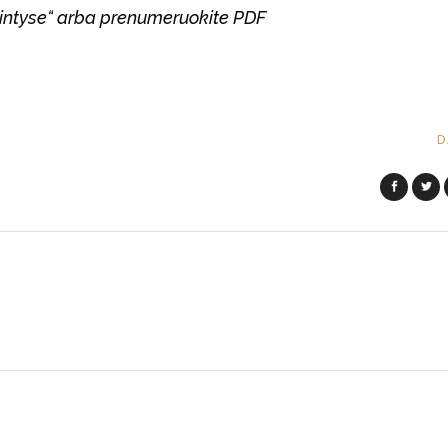
mintyse“ arba prenumeruokite PDF
D