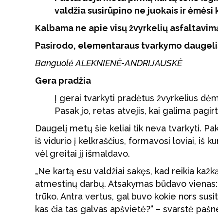
valdžia susirūpino ne juokais ir ėmėsi
Kalbama ne apie visų žvyrkelių asfaltavimą
Pasirodo, elementaraus tvarkymo daugelis
Banguolė ALEKNIENĖ-ANDRIJAUSKĖ
Gera pradžia
Į gerai tvarkyti pradėtus žvyrkelius dėm
Pasak jo, retas atvejis, kai galima pagir
Daugelį metų šie keliai tik neva tvarkyti. P
iš vidurio į kelkraščius, formavosi loviai, iš
vėl greitai jį išmaldavo.
„Ne kartą esu valdžiai sakęs, kad reikia kažką
atmestinų darbų. Atsakymas būdavo vienas: 
trūko. Antra vertus, gal buvo kokie nors susit
kas čia tas galvas apšvietė?“ – svarstė paš