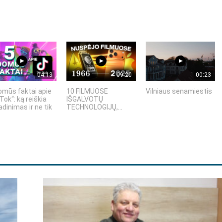
04:13
09:20
00:23
omūs faktai apie
10 FILMUOSE
Vilniaus senamiestis
Tok“: ką reiškia
IŠGALVOTŲ
dinimas ir ne tik
TECHNOLOGIJŲ,...