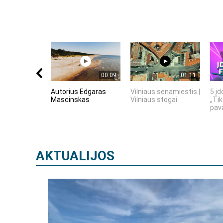
00:09
01:11
Autorius Edgaras
Vilniaus senamiestis |
5 įd
Mascinskas
Vilniaus stogai
„Tik
pava
AKTUALIJOS