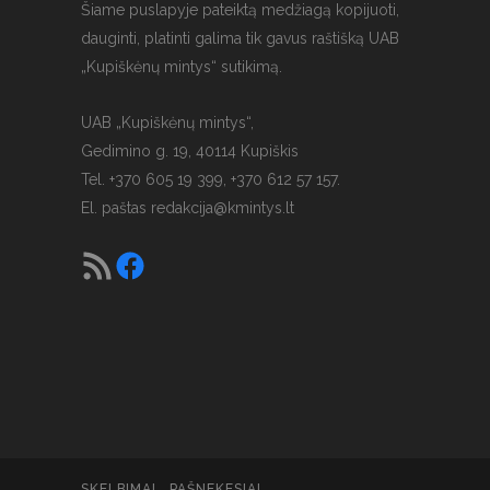
Šiame puslapyje pateiktą medžiagą kopijuoti,
dauginti, platinti galima tik gavus raštišką UAB
„Kupiškėnų mintys“ sutikimą.
UAB „Kupiškėnų mintys“,
Gedimino g. 19, 40114 Kupiškis
Tel. +370 605 19 399, +370 612 57 157.
El. paštas
redakcija@kmintys.lt
SKELBIMAI
PAŠNEKESIAI