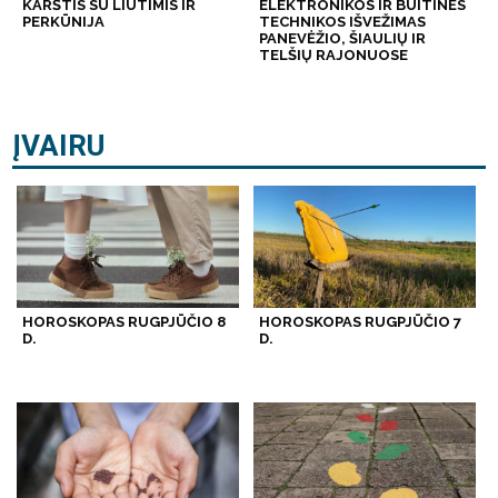
KARŠTIS SU LIŪTIMIS IR
ELEKTRONIKOS IR BUITINĖS
PERKŪNIJA
TECHNIKOS IŠVEŽIMAS
PANEVĖŽIO, ŠIAULIŲ IR
TELŠIŲ RAJONUOSE
ĮVAIRU
HOROSKOPAS RUGPJŪČIO 8
HOROSKOPAS RUGPJŪČIO 7
D.
D.