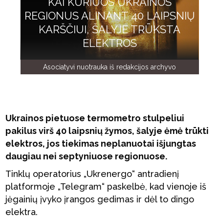
KAI KURIUOS UKRAINOS
REGIONUS ALINANT 40 LAIPSNIŲ
KARŠČIUI, ŠALYJE TRŪKSTA
ELEKTROS
Asociatyvi nuotrauka iš redakcijos archyvo
Ukrainos pietuose termometro stulpeliui
pakilus virš 40 laipsnių žymos, šalyje ėmė trūkti
elektros, jos tiekimas neplanuotai išjungtas
daugiau nei septyniuose regionuose.
Tinklų operatorius „Ukrenergo“ antradienį
platformoje „Telegram“ paskelbė, kad vienoje iš
jėgainių įvyko įrangos gedimas ir dėl to dingo
elektra.