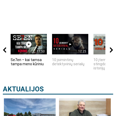
17:50
12:25
Se7en – kai tamsa
10 įsimintinų
10 įtemptų, k
tampa meno kūriniu
detektyvinių serialų
stingdančių k
istorijų
AKTUALIJOS