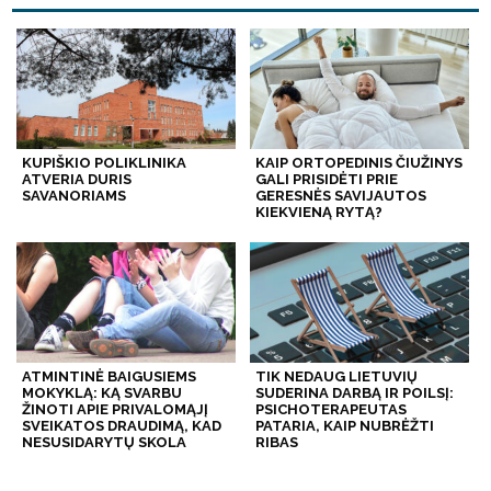
KUPIŠKIO POLIKLINIKA
KAIP ORTOPEDINIS ČIUŽINYS
ATVERIA DURIS
GALI PRISIDĖTI PRIE
SAVANORIAMS
GERESNĖS SAVIJAUTOS
KIEKVIENĄ RYTĄ?
ATMINTINĖ BAIGUSIEMS
TIK NEDAUG LIETUVIŲ
MOKYKLĄ: KĄ SVARBU
SUDERINA DARBĄ IR POILSĮ:
ŽINOTI APIE PRIVALOMĄJĮ
PSICHOTERAPEUTAS
SVEIKATOS DRAUDIMĄ, KAD
PATARIA, KAIP NUBRĖŽTI
NESUSIDARYTŲ SKOLA
RIBAS