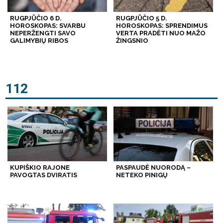
RUGPJŪČIO 6 D.
RUGPJŪČIO 5 D.
HOROSKOPAS: SVARBU
HOROSKOPAS: SPRENDIMUS
NEPERŽENGTI SAVO
VERTA PRADĖTI NUO MAŽO
GALIMYBIŲ RIBOS
ŽINGSNIO
112
KUPIŠKIO RAJONE
PASPAUDĖ NUORODĄ –
PAVOGTAS DVIRATIS
NETEKO PINIGŲ