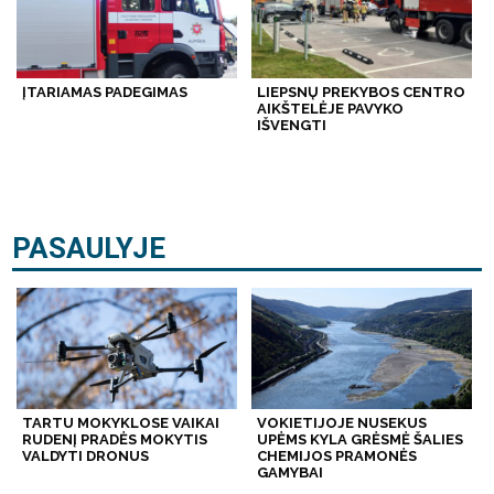
ĮTARIAMAS PADEGIMAS
LIEPSNŲ PREKYBOS CENTRO
AIKŠTELĖJE PAVYKO
IŠVENGTI
PASAULYJE
TARTU MOKYKLOSE VAIKAI
VOKIETIJOJE NUSEKUS
RUDENĮ PRADĖS MOKYTIS
UPĖMS KYLA GRĖSMĖ ŠALIES
VALDYTI DRONUS
CHEMIJOS PRAMONĖS
GAMYBAI