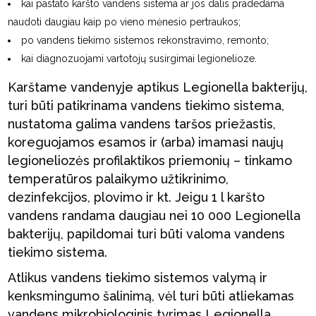
kai pastato karšto vandens sistema ar jos dalis pradedama
naudoti daugiau kaip po vieno mėnesio pertraukos;
po vandens tiekimo sistemos rekonstravimo, remonto;
kai diagnozuojami vartotojų susirgimai legionelioze.
Karštame vandenyje aptikus Legionella bakterijų,
turi būti patikrinama vandens tiekimo sistema,
nustatoma galima vandens taršos priežastis,
koreguojamos esamos ir (arba) imamasi naujų
legioneliozės profilaktikos priemonių – tinkamo
temperatūros palaikymo užtikrinimo,
dezinfekcijos, plovimo ir kt. Jeigu 1 l karšto
vandens randama daugiau nei 10 000 Legionella
bakterijų, papildomai turi būti valoma vandens
tiekimo sistema.
Atlikus vandens tiekimo sistemos valymą ir
kenksmingumo šalinimą, vėl turi būti atliekamas
vandens mikrobiologinis tyrimas Legionella