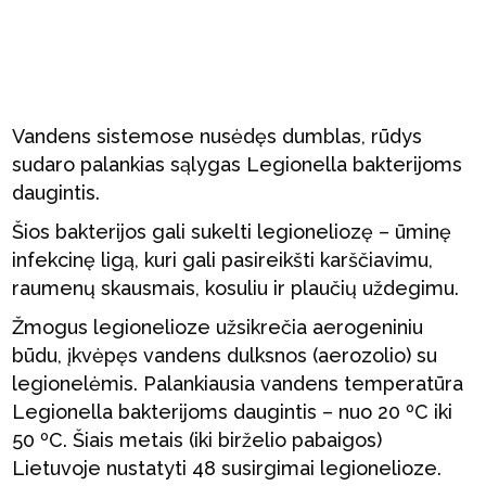
Vandens sistemose nusėdęs dumblas, rūdys
sudaro palankias sąlygas Legionella bakterijoms
daugintis.
Šios bakterijos gali sukelti legioneliozę – ūminę
infekcinę ligą, kuri gali pasireikšti karščiavimu,
raumenų skausmais, kosuliu ir plaučių uždegimu.
Žmogus legionelioze užsikrečia aerogeniniu
būdu, įkvėpęs vandens dulksnos (aerozolio) su
legionelėmis. Palankiausia vandens temperatūra
Legionella bakterijoms daugintis – nuo 20 ºC iki
50 ºC. Šiais metais (iki birželio pabaigos)
Lietuvoje nustatyti 48 susirgimai legionelioze.