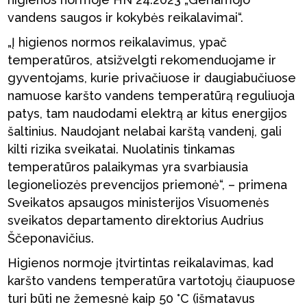
vandens saugos ir kokybės reikalavimai“.
„Į higienos normos reikalavimus, ypač
temperatūros, atsižvelgti rekomenduojame ir
gyventojams, kurie privačiuose ir daugiabučiuose
namuose karšto vandens temperatūrą reguliuoja
patys, tam naudodami elektrą ar kitus energijos
šaltinius. Naudojant nelabai karštą vandenį, gali
kilti rizika sveikatai. Nuolatinis tinkamas
temperatūros palaikymas yra svarbiausia
legioneliozės prevencijos priemonė“, – primena
Sveikatos apsaugos ministerijos Visuomenės
sveikatos departamento direktorius Audrius
Ščeponavičius.
Higienos normoje įtvirtintas reikalavimas, kad
karšto vandens temperatūra vartotojų čiaupuose
turi būti ne žemesnė kaip 50 °C (išmatavus