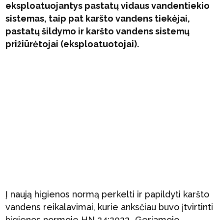
eksploatuojantys pastatų vidaus vandentiekio
sistemas, taip pat karšto vandens tiekėjai,
pastatų šildymo ir karšto vandens sistemų
prižiūrėtojai (eksploatuotojai).
Į naują higienos normą perkelti ir papildyti karšto
vandens reikalavimai, kurie anksčiau buvo įtvirtinti
higienos normoje HN 24:2023 „Geriamojo