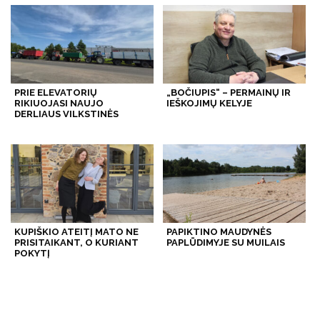
PRIE ELEVATORIŲ
„BOČIUPIS“ – PERMAINŲ IR
RIKIUOJASI NAUJO
IEŠKOJIMŲ KELYJE
DERLIAUS VILKSTINĖS
KUPIŠKIO ATEITĮ MATO NE
PAPIKTINO MAUDYNĖS
PRISITAIKANT, O KURIANT
PAPLŪDIMYJE SU MUILAIS
POKYTĮ