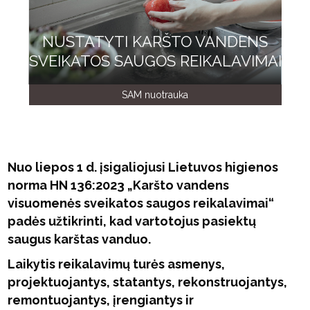
NUSTATYTI KARŠTO VANDENS
SVEIKATOS SAUGOS REIKALAVIMAI
SAM nuotrauka
Nuo liepos 1 d. įsigaliojusi Lietuvos higienos
norma HN 136:2023 „Karšto vandens
visuomenės sveikatos saugos reikalavimai“
padės užtikrinti, kad vartotojus pasiektų
saugus karštas vanduo.
Laikytis reikalavimų turės asmenys,
projektuojantys, statantys, rekonstruojantys,
remontuojantys, įrengiantys ir