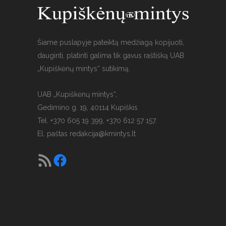
Šiame puslapyje pateiktą medžiagą kopijuoti,
dauginti, platinti galima tik gavus raštišką UAB
„Kupiškėnų mintys“ sutikimą.
UAB „Kupiškėnų mintys“,
Gedimino g. 19, 40114 Kupiškis
Tel. +370 605 19 399, +370 612 57 157.
El. paštas
redakcija@kmintys.lt