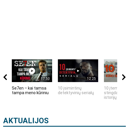
17:50
12:25
Se7en – kai tamsa
10 įsimintinų
10 įtemptų, k
tampa meno kūriniu
detektyvinių serialų
stingdančių k
istorijų
AKTUALIJOS