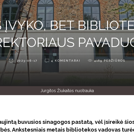
ĮVYKO, BET BIBLIOT
IREKTORIAUS PAVADU
2023-06-17
4 KOMENTARAI
4169
PERŽIŪROS
Jurgitos Žiukaitės nuotrauka
aujintą buvusios sinagogos pastatą, vėl įsireikė šio
ybės. Ankstesniais metais bibliotekos vadovas tur