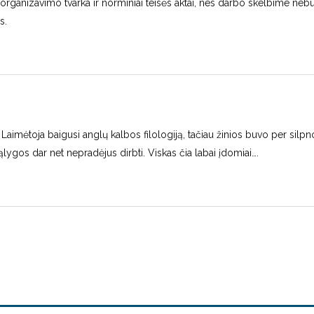
o organizavimo tvarka ir norminiai teisės aktai, nes darbo skelbime neb
s.
Laimėtoja baigusi anglų kalbos filologiją, tačiau žinios buvo per silpno
lygos dar net nepradėjus dirbti. Viskas čia labai įdomiai….