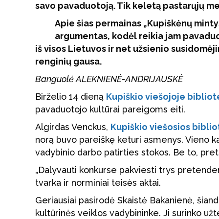
savo pavaduotoją. Tik keletą pastarųjų me
Apie šias permainas „Kupiškėnų mintys“
argumentas, kodėl reikia jam pavaduot
iš visos Lietuvos ir net užsienio susidomėji
renginių gausa.
Banguolė ALEKNIENĖ-ANDRIJAUSKĖ
Birželio 14 dieną
Kupiškio viešojoje biblio
pavaduotojo kultūrai pareigoms eiti.
Algirdas Venckus,
Kupiškio viešosios bibli
norą buvo pareiškę keturi asmenys. Vieno ka
vadybinio darbo patirties stokos. Be to, pre
„Dalyvauti konkurse pakviesti trys pretenden
tvarka ir norminiai teisės aktai.
Geriausiai pasirodė Skaistė Bakanienė, šiand
kultūrinės veiklos vadybininke. Ji surinko už