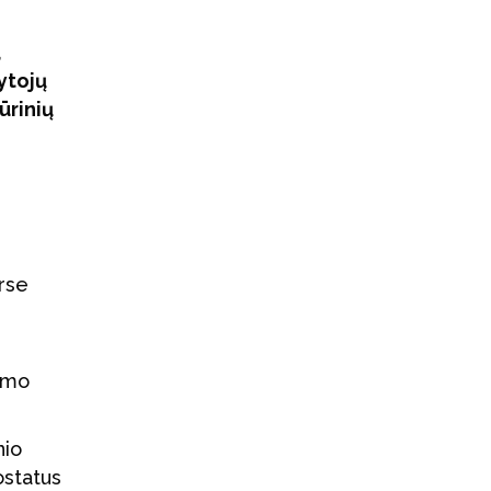
,
ytojų
ūrinių
rse
vimo
nio
ostatus