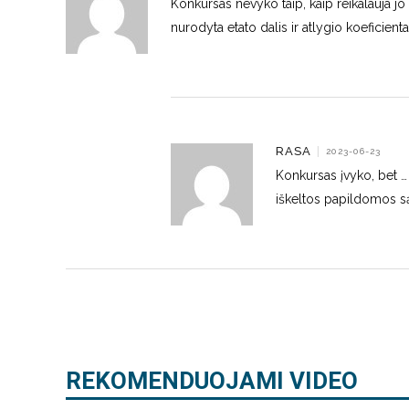
Konkursas nevyko taip, kaip reikalauja j
nurodyta etato dalis ir atlygio koeficienta
RASA
|
2023-06-23
Konkursas įvyko, bet … 
iškeltos papildomos są
REKOMENDUOJAMI VIDEO