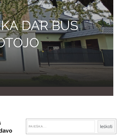
EKA DAR BUS
OTOJO
s
Paieška
Ieškoti
ėdavo