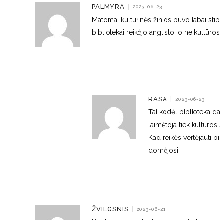
PALMYRA
|
2023-06-23
Matomai kultūrinės žinios buvo labai stipr
bibliotekai reikėjo anglisto, o ne kultūro
RASA
|
2023-06-23
Tai kodėl biblioteka da
laimėtoja tiek kultūros 
Kad reikės vertėjauti bib
domėjosi.
ŽVILGSNIS
|
2023-06-21