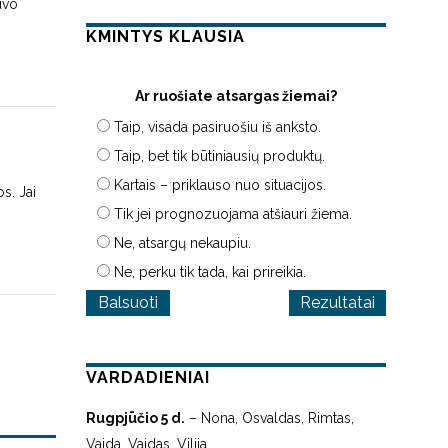
uvo
KMINTYS KLAUSIA
Ar ruošiate atsargas žiemai?
Taip, visada pasiruošiu iš anksto.
Taip, bet tik būtiniausių produktų.
Kartais – priklauso nuo situacijos.
s. Jai
Tik jei prognozuojama atšiauri žiema.
Ne, atsargų nekaupiu.
Ne, perku tik tada, kai prireikia.
Rezultatai
VARDADIENIAI
Rugpjūčio 5 d.
– Nona, Osvaldas, Rimtas,
Vaida, Vaidas, Vilija.