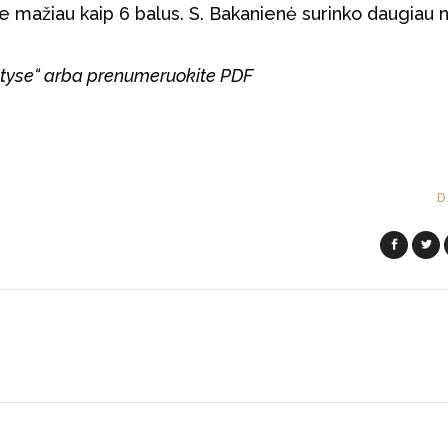
ne mažiau kaip 6 balus. S. Bakanienė surinko daugiau n
intyse“ arba prenumeruokite PDF
D