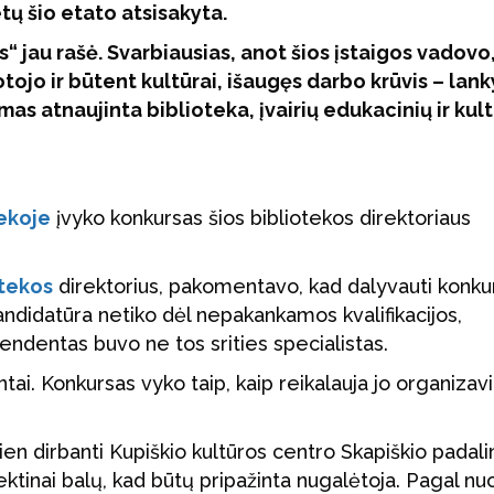
tų šio etato atsisakyta.
 jau rašė. Svarbiausias, anot šios įstaigos vadovo
ojo ir būtent kultūrai, išaugęs darbo krūvis – lank
mas atnaujinta biblioteka, įvairių edukacinių ir kult
tekoje
įvyko konkursas šios bibliotekos direktoriaus
otekos
direktorius, pakomentavo, kad dalyvauti konku
ndidatūra netiko dėl nepakankamos kvalifikacijos,
tendentas buvo ne tos srities specialistas.
tai. Konkursas vyko taip, kaip reikalauja jo organiza
ien dirbanti Kupiškio kultūros centro Skapiškio padali
tektinai balų, kad būtų pripažinta nugalėtoja. Pagal nu