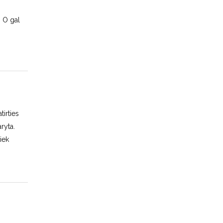
! O gal
tirties
ryta.
kiek