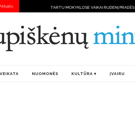
Aktualu
TARTU MOKYKLOSE VAIKAI RUDENĮ PRADĖS MOKYTIS VALDY
VEIKATA
NUOMONĖS
KULTŪRA
ĮVAIRU