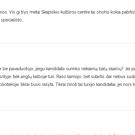
ios. Vis gi trys metai Skapiškio kultūros centre tai ohoho kokia patirtis
s specialisto…
r be pavaduotojo, jeigu kandidatė surinko reikiamą balų skaičių? Jei pa
srityje, tiek anglų kalboje turi. Rašo laimėjo, bet sutartis dar nebus suda
liotekoje, tikrai buvo rašyta. Tikrai žinoti tai turėjo kandidatai, jei nors 