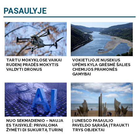
PASAULYJE
TARTU MOKYKLOSE VAIKAI
VOKIETIJOJE NUSEKUS
RUDENĮ PRADĖS MOKYTIS
UPĖMS KYLA GRĖSMĖ ŠALIES
VALDYTI DRONUS
CHEMIJOS PRAMONĖS
GAMYBAI
NUO SEKMADIENIO – NAUJA
Į UNESCO PASAULIO
ES TAISYKLĖ: PRIVALOMA
PAVELDO SĄRAŠĄ ĮTRAUKTI
ŽYMĖTI DI SUKURTĄ TURINĮ
TRYS OBJEKTAI