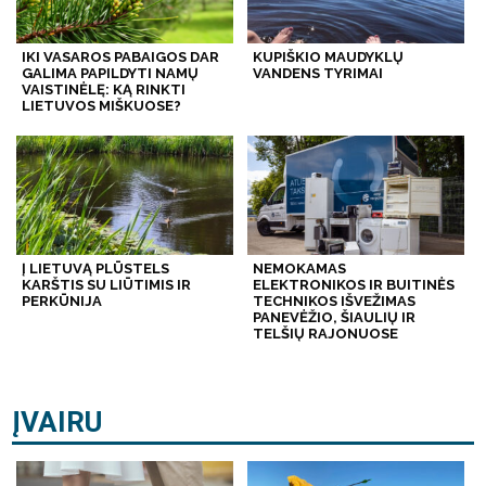
IKI VASAROS PABAIGOS DAR
KUPIŠKIO MAUDYKLŲ
GALIMA PAPILDYTI NAMŲ
VANDENS TYRIMAI
VAISTINĖLĘ: KĄ RINKTI
LIETUVOS MIŠKUOSE?
Į LIETUVĄ PLŪSTELS
NEMOKAMAS
KARŠTIS SU LIŪTIMIS IR
ELEKTRONIKOS IR BUITINĖS
PERKŪNIJA
TECHNIKOS IŠVEŽIMAS
PANEVĖŽIO, ŠIAULIŲ IR
TELŠIŲ RAJONUOSE
ĮVAIRU