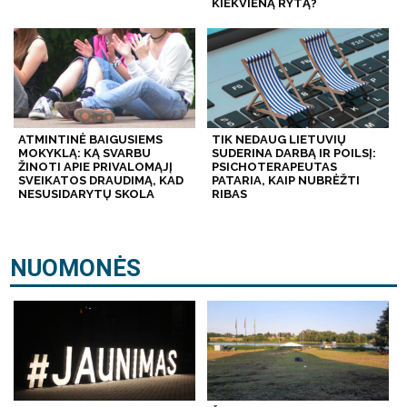
KIEKVIENĄ RYTĄ?
ATMINTINĖ BAIGUSIEMS
TIK NEDAUG LIETUVIŲ
MOKYKLĄ: KĄ SVARBU
SUDERINA DARBĄ IR POILSĮ:
ŽINOTI APIE PRIVALOMĄJĮ
PSICHOTERAPEUTAS
SVEIKATOS DRAUDIMĄ, KAD
PATARIA, KAIP NUBRĖŽTI
NESUSIDARYTŲ SKOLA
RIBAS
NUOMONĖS