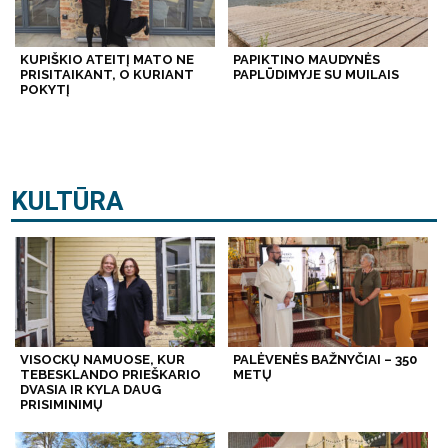
KUPIŠKIO ATEITĮ MATO NE
PAPIKTINO MAUDYNĖS
PRISITAIKANT, O KURIANT
PAPLŪDIMYJE SU MUILAIS
POKYTĮ
KULTŪRA
VISOCKŲ NAMUOSE, KUR
PALĖVENĖS BAŽNYČIAI – 350
TEBESKLANDO PRIEŠKARIO
METŲ
DVASIA IR KYLA DAUG
PRISIMINIMŲ