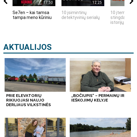
17:50
12:25
Se7en – kai tamsa
10 įsimintinų
10 įtemptų, k
tampa meno kūriniu
detektyvinių serialų
stingdančių k
istorijų
AKTUALIJOS
PRIE ELEVATORIŲ
„BOČIUPIS“ – PERMAINŲ IR
RIKIUOJASI NAUJO
IEŠKOJIMŲ KELYJE
DERLIAUS VILKSTINĖS