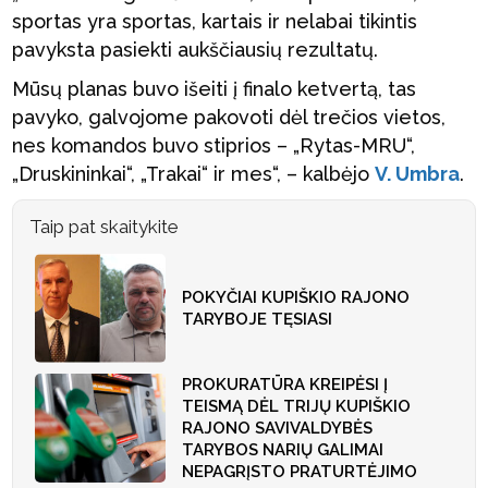
sportas yra sportas, kartais ir nelabai tikintis
pavyksta pasiekti aukščiausių rezultatų.
Mūsų planas buvo išeiti į finalo ketvertą, tas
pavyko, galvojome pakovoti dėl trečios vietos,
nes komandos buvo stiprios – „Rytas-MRU“,
„Druskininkai“, „Trakai“ ir mes“, – kalbėjo
V. Umbra
.
Taip pat skaitykite
POKYČIAI KUPIŠKIO RAJONO
TARYBOJE TĘSIASI
PROKURATŪRA KREIPĖSI Į
TEISMĄ DĖL TRIJŲ KUPIŠKIO
RAJONO SAVIVALDYBĖS
TARYBOS NARIŲ GALIMAI
NEPAGRĮSTO PRATURTĖJIMO