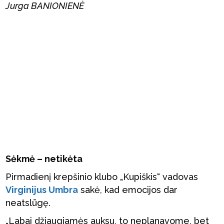
Jurga BANIONIENĖ
Sėkmė – netikėta
Pirmadienį krepšinio klubo „Kupiškis“ vadovas
Virginijus Umbra
sakė, kad emocijos dar
neatslūgę.
„Labai džiaugiamės auksu, to neplanavome, bet