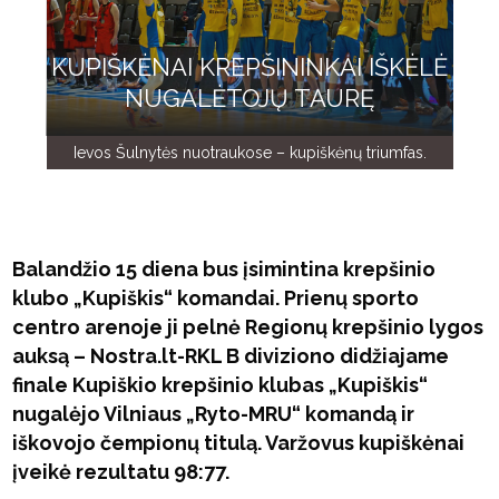
KUPIŠKĖNAI KREPŠININKAI IŠKĖLĖ
NUGALĖTOJŲ TAURĘ
Ievos Šulnytės nuotraukose – kupiškėnų triumfas.
Balandžio 15 diena bus įsimintina krepšinio
klubo „Kupiškis“ komandai. Prienų sporto
centro arenoje ji pelnė Regionų krepšinio lygos
auksą – Nostra.lt-RKL B diviziono didžiajame
finale Kupiškio krepšinio klubas „Kupiškis“
nugalėjo Vilniaus „Ryto-MRU“ komandą ir
iškovojo čempionų titulą. Varžovus kupiškėnai
įveikė rezultatu 98:77.