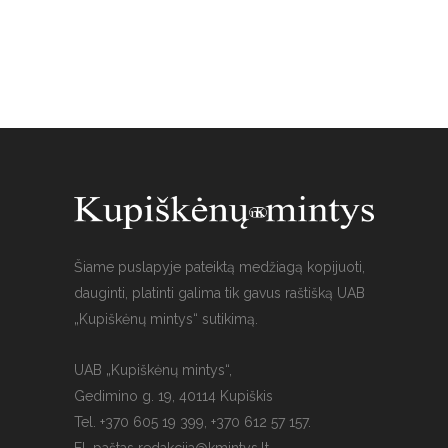
Šiame puslapyje pateiktą medžiagą kopijuoti,
dauginti, platinti galima tik gavus raštišką UAB
„Kupiškėnų mintys“ sutikimą.
UAB „Kupiškėnų mintys“,
Gedimino g. 19, 40114 Kupiškis
Tel. +370 605 19 399, +370 612 57 157.
El. paštas
redakcija@kmintys.lt