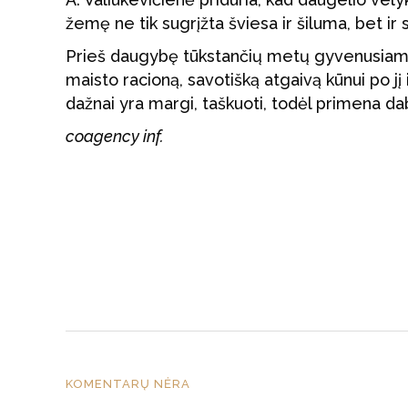
žemę ne tik sugrįžta šviesa ir šiluma, bet ir s
Prieš daugybę tūkstančių metų gyvenusiam žm
maisto racioną, savotišką atgaivą kūnui po jį 
dažnai yra margi, taškuoti, todėl primena da
coagency inf.
KOMENTARŲ NĖRA