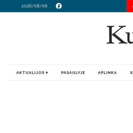
2026/08/06
S PRAMONĖS GAMYBAI
IKI VASAROS PABAIGOS DAR GALIMA PAPILDY
AKTUALIJOS
PASAULYJE
APLINKA
S