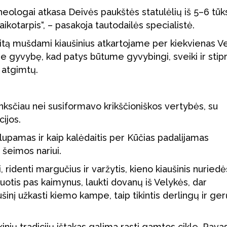
heologai atkasa Deivės paukštės statulėlių iš 5–6 tūks
aikotarpis“, – pasakoja tautodailės specialistė.
itą mušdami kiaušinius atkartojame per kiekvienas Ve
e gyvybę, kad patys būtume gyvybingi, sveiki ir stipr
 atgimtų.
anksčiau nei susiformavo krikščioniškos vertybės, su
cijos.
upamas ir kaip kalėdaitis per Kūčias padalijamas
 šeimos nariui.
, ridenti margučius ir varžytis, kieno kiaušinis nuriedė
ečiuotis pas kaimynus, laukti dovanų iš Velykės, dar
inį užkasti kiemo kampe, taip tikintis derlingų ir ger
inių tradicijų ištakas galima rasti gamtos cikle. Pavas