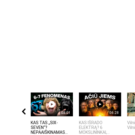
08:01
06:28
KAS TAS „SIX-
KAS IŠRADO
Viln
SEVEN“?
ELEKTRĄ? 6
Viln
NEPAAIŠKINAMAS...
MOKSLININKAI,...