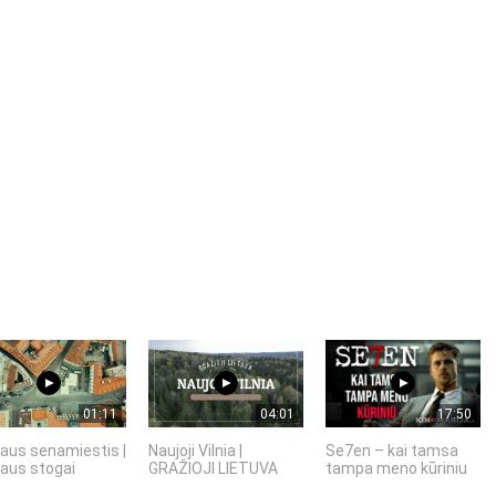
01:11
04:01
17:50
iaus senamiestis |
Naujoji Vilnia |
Se7en – kai tamsa
iaus stogai
GRAŽIOJI LIETUVA
tampa meno kūriniu