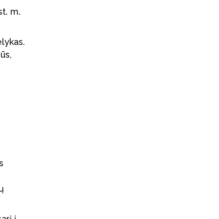
t. m.
lykas.
ūs,
s
ų
arį į