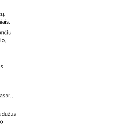
tų.
iais.
ančių
io,
ės
sarį,
sudužus
io