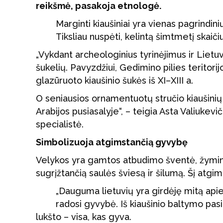
reikšmė, pasakoja etnologė.
Marginti kiaušiniai yra vienas pagrindini
Tiksliau nuspėti, kelintą šimtmetį skaičiu
„Vykdant archeologinius tyrinėjimus ir Liet
šukelių. Pavyzdžiui, Gedimino pilies teritorijo
glazūruoto kiaušinio šukės iš XI–XIII a.
O seniausios ornamentuotų stručio kiaušinių 
Arabijos pusiasalyje“, – teigia Asta Valiukev
specialistė.
Simbolizuoja atgimstančią gyvybę
Velykos yra gamtos atbudimo šventė, žyminti
sugrįžtančią saulės šviesą ir šilumą. Šį atgi
„Dauguma lietuvių yra girdėję mitą apie
radosi gyvybė. Iš kiaušinio baltymo pasil
lukšto – visa, kas gyva.