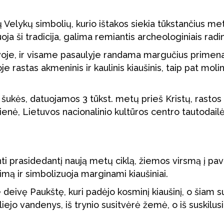
ų Velykų simbolių, kurio ištakos siekia tūkstančius me
oja ši tradicija, galima remiantis archeologiniais radin
uvoje, ir visame pasaulyje randama margučius primen
je rastas akmeninis ir kaulinis kiaušinis, taip pat molin
šukės, datuojamos 3 tūkst. metų prieš Kristų, rastos
ičienė, Lietuvos nacionalinio kultūros centro tautodail
 prasidedantį naują metų ciklą, žiemos virsmą į pava
mimą ir simbolizuoja marginami kiaušiniai.
 deivę Paukštę, kuri padėjo kosminį kiaušinį, o šiam 
iejo vandenys, iš trynio susitvėrė žemė, o iš suskilus