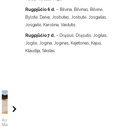
Rugpjūčio 6 d.
– Bilvina, Bilvinas, Bilvinė,
Bylotė, Daiva, Josbutas, Josbutė, Josgailas,
Josgailė, Karolina, Vaidutis.
Rugpjūčio 7 d.
– Drąsius, Drąsutis, Jogilas,
Jogilė, Jogina, Joginas, Kajetonas, Kajus,
Klaudija, Sikstas.
00:09
14:45
04:
Autorius Edgaras
Dokumentinis filmas
5 įdomūs faktai ap
Mascinskas
apie Šiaulių inžinierius
„TikTok“: ką reiškia
pavadinimas ir ne t