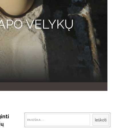
TAPO VELYKŲ
inti
Paieška
Ieškoti
jų