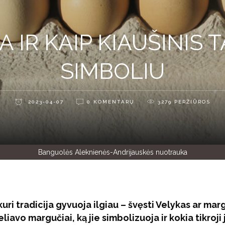
A IR KAIP KIAUŠINIS 
SIMBOLIU
2023-04-07
0 KOMENTARŲ
3279
PERŽIŪROS
Banguolės Aleknienės-Andrijauskės nuotrauka
kuri tradicija gyvuoja ilgiau – švęsti Velykas ar marg
eliavo margučiai, ką jie simbolizuoja ir kokia tikroji 