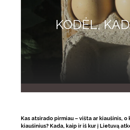
KODĖL, KAD
Kas atsirado pirmiau – višta ar kiaušinis, o 
kiaušinius? Kada, kaip ir iš kur į Lietuvą atk