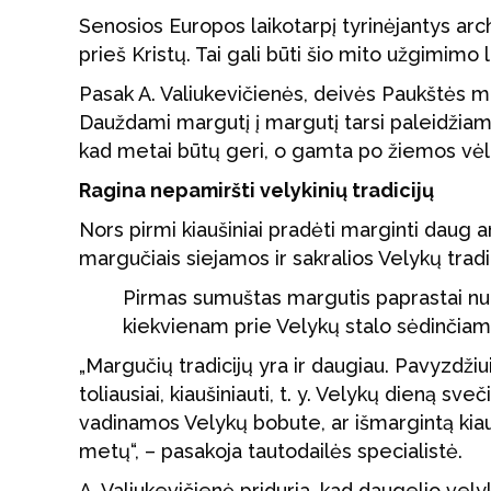
Senosios Europos laikotarpį tyrinėjantys arc
prieš Kristų. Tai gali būti šio mito užgimimo l
Pasak A. Valiukevičienės, deivės Paukštės m
Dauždami margutį į margutį tarsi paleidžiam
kad metai būtų geri, o gamta po žiemos vėl
Ragina nepamiršti velykinių tradicijų
Nors pirmi kiaušiniai pradėti marginti daug 
margučiais siejamos ir sakralios Velykų tradi
Pirmas sumuštas margutis paprastai nul
kiekvienam prie Velykų stalo sėdinčiam
„Margučių tradicijų yra ir daugiau. Pavyzdžiui
toliausiai, kiaušiniauti, t. y. Velykų dieną sv
vadinamos Velykų bobute, ar išmargintą kiauš
metų“, – pasakoja tautodailės specialistė.
A. Valiukevičienė priduria, kad daugelio velyk