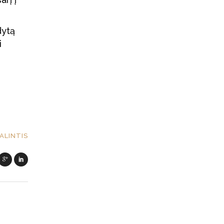
dytą
i
ALINTIS