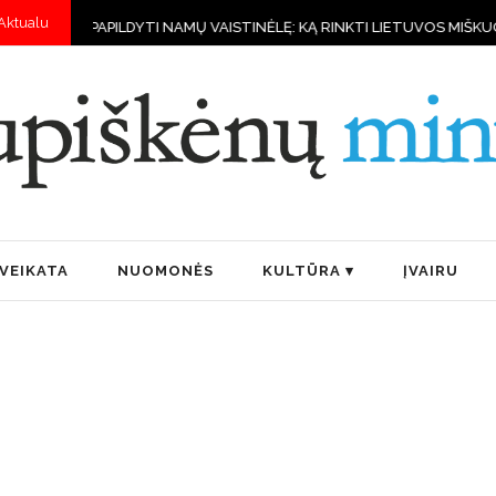
Aktualu
TI NAMŲ VAISTINĖLĘ: KĄ RINKTI LIETUVOS MIŠKUOSE?
ANTANAS S
VEIKATA
NUOMONĖS
KULTŪRA
ĮVAIRU