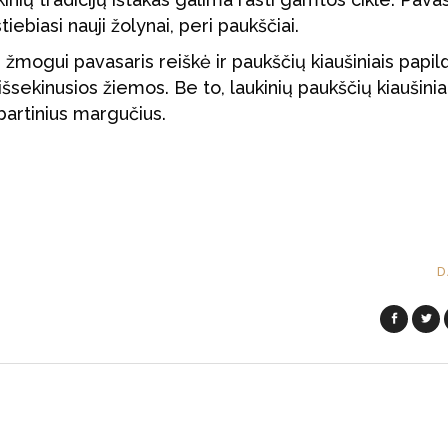
tiebiasi nauji žolynai, peri paukščiai.
ogui pavasaris reiškė ir paukščių kiaušiniais papil
išsekinusios žiemos. Be to, laukinių paukščių kiaušinia
bartinius margučius.
D