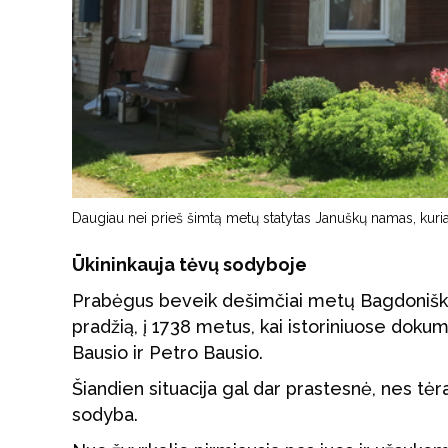
Daugiau nei prieš šimtą metų statytas Januškų namas, kur
Ūkininkauja tėvų sodyboje
Prabėgus beveik dešimčiai metų Bagdoniškiai 
pradžią, į 1738 metus, kai istoriniuose dokum
Bausio ir Petro Bausio.
Šiandien situacija gal dar prastesnė, nes tėr
sodyba.