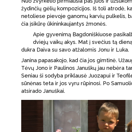
Nuo žvyrkelio pirmiausia pas juos ir užsukom
žydinčių gėlių kompozicijos. Iš toli atrodė, 
netoliese pievoje ganomų karvių pulkelis, bal
čia įsikūrę ūkininkaujantys žmonės.
Apie gyvenimą Bagdoniškiuose pasikalb
dviejų vaikų akys. Mat į svečius tą dien
dukra Daiva su savo atžalomis Jonu ir Luka.
Janina papasakojo, kad čia jos gimtinė. Užau
Tėvų Jono ir Paulinos Januškų jau nebėra t
Seniau ši sodyba priklausė Juozapui ir Teofi
sūnėnas teta ir jos vyru rūpinosi. Po Samuolių
atsirado Januškai.