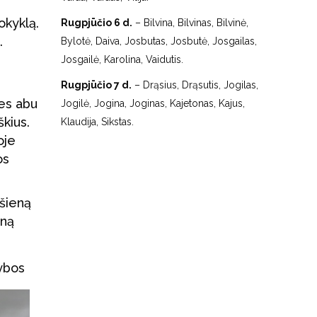
okyklą.
Rugpjūčio 6 d.
– Bilvina, Bilvinas, Bilvinė,
.
Bylotė, Daiva, Josbutas, Josbutė, Josgailas,
Josgailė, Karolina, Vaidutis.
Rugpjūčio 7 d.
– Drąsius, Drąsutis, Jogilas,
mes abu
Jogilė, Jogina, Joginas, Kajetonas, Kajus,
kius.
Klaudija, Sikstas.
oje
os
 šieną
eną
ybos