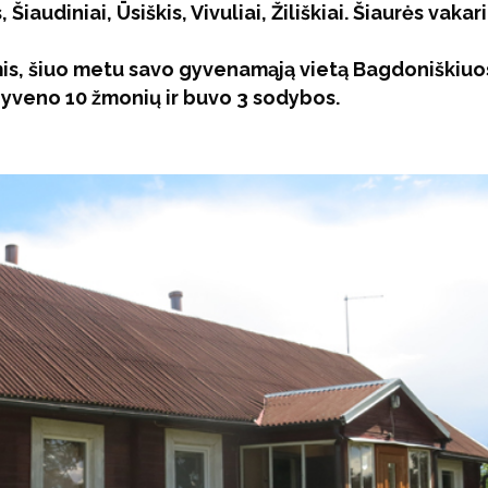
iaudiniai, Ūsiškis, Vivuliai, Žiliškiai. Šiaurės vakar
is, šiuo metu savo gyvenamąją vietą Bagdoniškiuo
gyveno 10 žmonių ir buvo 3 sodybos.