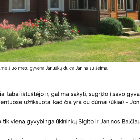
iame šiuo metu gyvena Januškų dukra Janina su šeima.
labai ištuštėjo ir, galima sakyti, sugrįžo į savo gyv
entuose užfiksuota, kad čia yra du dūmai (ūkiai) – Jo
a tik viena gyvybinga ūkininkų Sigito ir Janinos Balčia