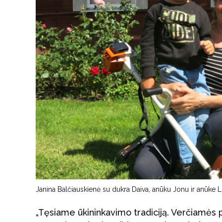
Janina Balčiauskienė su dukra Daiva, anūku Jonu ir anūke L
„Tęsiame ūkininkavimo tradiciją. Verčiamės pi