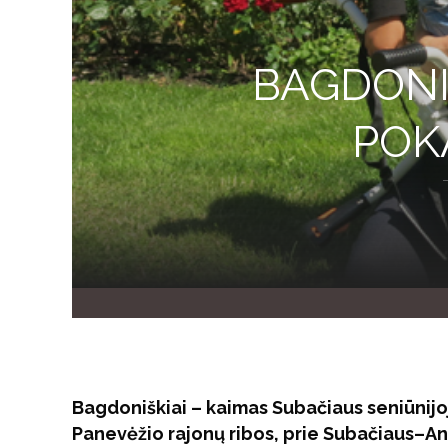
BAGDONI
POK
Bagdoniškiai – kaimas Subačiaus seniūnijoj
Panevėžio rajonų ribos, prie Subačiaus–Ant