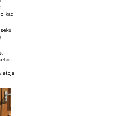
r
k
vo, kad
 sekė
ų
e.
etais.
vietoje