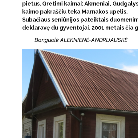
pietus. Gretimi kaimai: Akmeniai, Gudgalys, Š
kaimo pakraščiu teka Marnakos upelis.
Subačiaus seniūnijos pateiktais duomenim
deklaravę du gyventojai. 2001 metais čia 
Banguolė ALEKNIENĖ-ANDRIJAUSKĖ