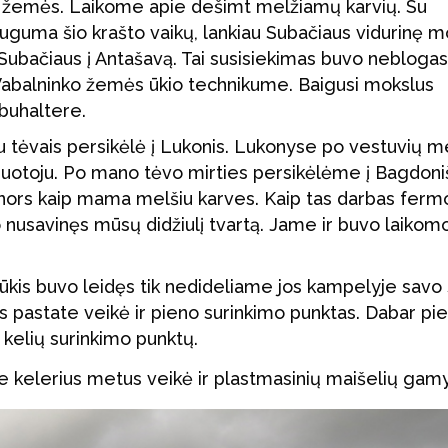
 žemės. Laikome apie dešimt melžiamų karvių. Su
dauguma šio krašto vaikų, lankiau Subačiaus vidurinę m
Subačiaus į Antašavą. Tai susisiekimas buvo neblogas
Vabalninko žemės ūkio technikume. Baigusi mokslus
 buhaltere.
u tėvais persikėlė į Lukonis. Lukonyse po vestuvių 
iruotoju. Po mano tėvo mirties persikėlėme į Bagdoniš
nors kaip mama melšiu karves. Kaip tas darbas ferm
uvo nusavinęs mūsų didžiulį tvartą. Jame ir buvo laikom
ūkis buvo leidęs tik nedideliame jos kampelyje savo
s pastate veikė ir pieno surinkimo punktas. Dabar pi
š kelių surinkimo punktų.
e kelerius metus veikė ir plastmasinių maišelių gam