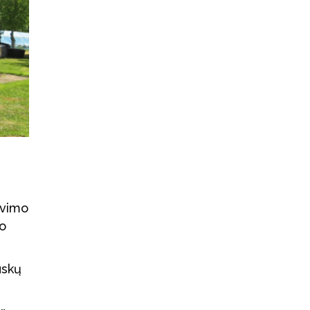
avimo
no
uskų