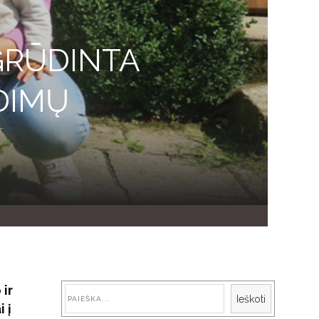
GRŪDINTA
DIMŲ
 ir
Paieška
Ieškoti
 į