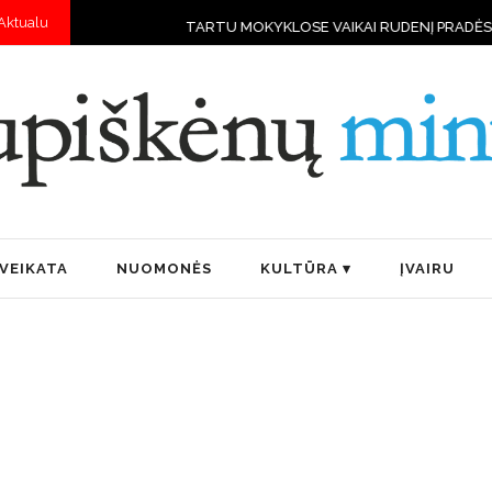
Aktualu
TU MOKYKLOSE VAIKAI RUDENĮ PRADĖS MOKYTIS VALDYTI DRONUS
VEIKATA
NUOMONĖS
KULTŪRA
ĮVAIRU