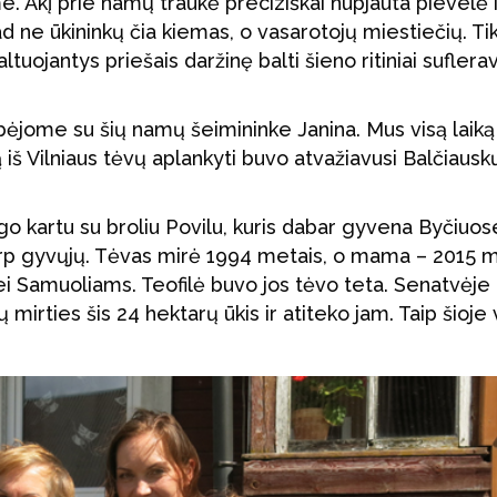
e. Akį prie namų traukė preciziškai nupjauta pievelė i
kad ne ūkininkų čia kiemas, o vasarotojų miestiečių. Ti
tuojantys priešais daržinę balti šieno ritiniai suflera
ėjome su šių namų šeimininke Janina. Mus visą laiką
ą iš Vilniaus tėvų aplankyti buvo atvažiavusi Balčiausk
go kartu su broliu Povilu, kuris dabar gyvena Byčiuos
arp gyvųjų. Tėvas mirė 1994 metais, o mama – 2015 m
lei Samuoliams. Teofilė buvo jos tėvo teta. Senatvėje
 mirties šis 24 hektarų ūkis ir atiteko jam. Taip šioje 