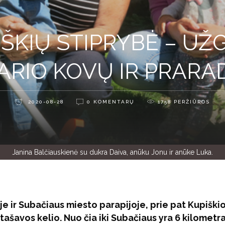
ŠKIŲ STIPRYBĖ – UŽ
ARIO KOVŲ IR PRARA
2020-08-28
0 KOMENTARŲ
1758
PERŽIŪROS
Janina Balčiauskienė su dukra Daiva, anūku Jonu ir anūke Luka.
e ir Subačiaus miesto parapijoje, prie pat Kupiškio
ašavos kelio. Nuo čia iki Subačiaus yra 6 kilometrai