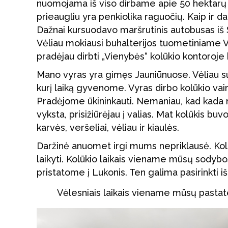
nuomojama iš viso dirbame apie 50 hektarų
prieaugliu yra penkiolika raguočių. Kaip ir 
Dažnai kursuodavo maršrutinis autobusas iš 
Vėliau mokiausi buhalterijos tuometiniame 
pradėjau dirbti „Vienybės“ kolūkio kontoroje
Mano vyras yra gimęs Jauniūnuose. Vėliau s
kurį laiką gyvenome. Vyras dirbo kolūkio va
Pradėjome ūkininkauti. Nemaniau, kad kada 
vyksta, prisižiūrėjau į valias. Mat kolūkis b
karvės, veršeliai, vėliau ir kiaulės.
Daržinė anuomet irgi mums nepriklausė. Kol
laikyti. Kolūkio laikais viename mūsų sodybo
pristatome į Lukonis. Ten galima pasirinkti i
Vėlesniais laikais viename mūsų pastat