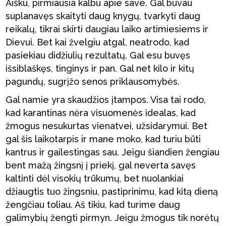
Aišku, pirmiausia kalbu apie save. Gal buvau
suplanavęs skaityti daug knygų, tvarkyti daug
reikalų, tikrai skirti daugiau laiko artimiesiems ir
Dievui. Bet kai žvelgiu atgal, neatrodo, kad
pasiekiau didžiulių rezultatų. Gal esu buvęs
išsiblaškęs, tinginys ir pan. Gal net kilo ir kitų
pagundų, sugrįžo senos priklausomybės.
Gal namie yra skaudžios įtampos. Visa tai rodo,
kad karantinas nėra visuomenės idealas, kad
žmogus nesukurtas vienatvei, užsidarymui. Bet
gal šis laikotarpis ir mane moko, kad turiu būti
kantrus ir gailestingas sau. Jeigu šiandien žengiau
bent mažą žingsnį į priekį, gal neverta savęs
kaltinti dėl visokių trūkumų, bet nuolankiai
džiaugtis tuo žingsniu, pastiprinimu, kad kitą dieną
žengčiau toliau. Aš tikiu, kad turime daug
galimybių žengti pirmyn. Jeigu žmogus tik norėtų