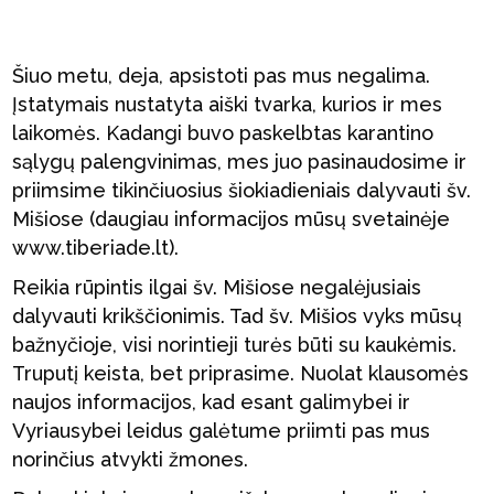
Šiuo metu, deja, apsistoti pas mus negalima.
Įstatymais nustatyta aiški tvarka, kurios ir mes
laikomės. Kadangi buvo paskelbtas karantino
sąlygų palengvinimas, mes juo pasinaudosime ir
priimsime tikinčiuosius šiokiadieniais dalyvauti šv.
Mišiose (daugiau informacijos mūsų svetainėje
www.tiberiade.lt).
Reikia rūpintis ilgai šv. Mišiose negalėjusiais
dalyvauti krikščionimis. Tad šv. Mišios vyks mūsų
bažnyčioje, visi norintieji turės būti su kaukėmis.
Truputį keista, bet priprasime. Nuolat klausomės
naujos informacijos, kad esant galimybei ir
Vyriausybei leidus galėtume priimti pas mus
norinčius atvykti žmones.