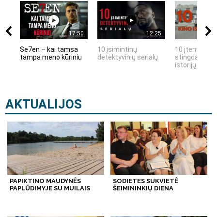
17:50
12:25
Se7en – kai tamsa
10 įsimintinų
10 įtemptų, k
tampa meno kūriniu
detektyvinių serialų
stingdančių k
istorijų
AKTUALIJOS
PAPIKTINO MAUDYNĖS
SODIETES SUKVIETĖ
PAPLŪDIMYJE SU MUILAIS
ŠEIMININKIŲ DIENA