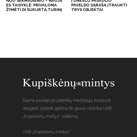
NUO SEKMADIENIO – NAUJA
Į UNESCO PASAULIO
ES TAISYKLĖ: PRIVALOMA
PAVELDO SĄRAŠĄ ĮTRAUKTI
ŽYMĖTI DI SUKURTĄ TURINĮ
TRYS OBJEKTAI
Šiame puslapyje pateiktą medžiagą kopijuoti,
dauginti, platinti galima tik gavus raštišką UAB
„Kupiškėnų mintys“ sutikimą.
UAB „Kupiškėnų mintys“,