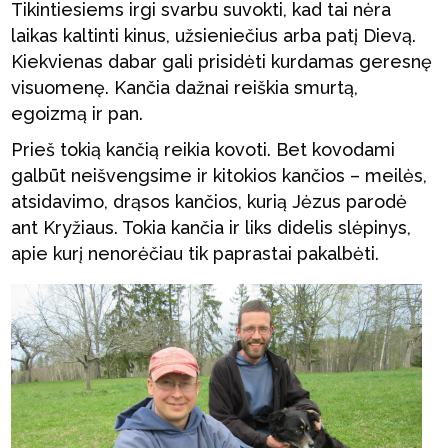
Tikintiesiems irgi svarbu suvokti, kad tai nėra
laikas kaltinti kinus, užsieniečius arba patį Dievą.
Kiekvienas dabar gali prisidėti kurdamas geresnę
visuomenę. Kančia dažnai reiškia smurtą,
egoizmą ir pan.
Prieš tokią kančią reikia kovoti. Bet kovodami
galbūt neišvengsime ir kitokios kančios – meilės,
atsidavimo, drąsos kančios, kurią Jėzus parodė
ant Kryžiaus. Tokia kančia ir liks didelis slėpinys,
apie kurį nenorėčiau tik paprastai pakalbėti.