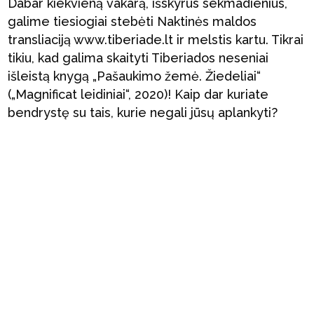
Dabar kiekvieną vakarą, išskyrus sekmadienius,
galime tiesiogiai stebėti Naktinės maldos
transliaciją www.tiberiade.lt ir melstis kartu. Tikrai
tikiu, kad galima skaityti Tiberiados neseniai
išleistą knygą „Pašaukimo žemė. Žiedeliai“
(„Magnificat leidiniai“, 2020)! Kaip dar kuriate
bendrystę su tais, kurie negali jūsų aplankyti?