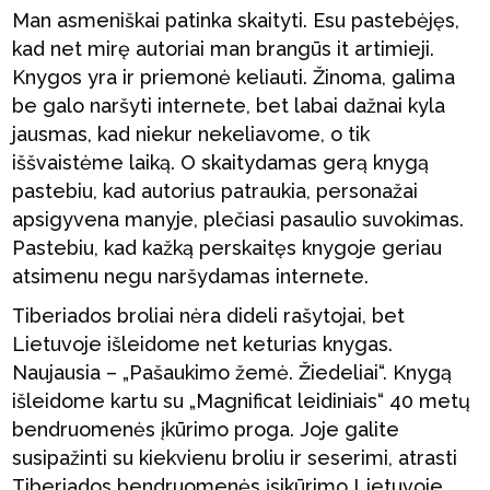
Man asmeniškai patinka skaityti. Esu pastebėjęs,
kad net mirę autoriai man brangūs it artimieji.
Knygos yra ir priemonė keliauti. Žinoma, galima
be galo naršyti internete, bet labai dažnai kyla
jausmas, kad niekur nekeliavome, o tik
iššvaistėme laiką. O skaitydamas gerą knygą
pastebiu, kad autorius patraukia, personažai
apsigyvena manyje, plečiasi pasaulio suvokimas.
Pastebiu, kad kažką perskaitęs knygoje geriau
atsimenu negu naršydamas internete.
Tiberiados broliai nėra dideli rašytojai, bet
Lietuvoje išleidome net keturias knygas.
Naujausia – „Pašaukimo žemė. Žiedeliai“. Knygą
išleidome kartu su „Magnificat leidiniais“ 40 metų
bendruomenės įkūrimo proga. Joje galite
susipažinti su kiekvienu broliu ir seserimi, atrasti
Tiberiados bendruomenės įsikūrimo Lietuvoje,