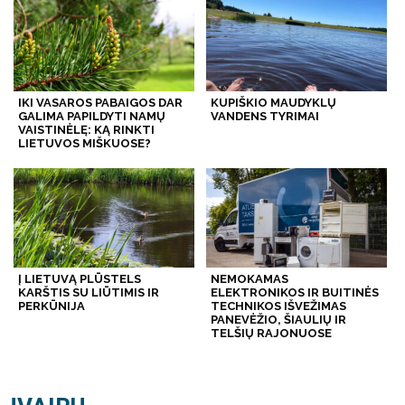
IKI VASAROS PABAIGOS DAR
KUPIŠKIO MAUDYKLŲ
GALIMA PAPILDYTI NAMŲ
VANDENS TYRIMAI
VAISTINĖLĘ: KĄ RINKTI
LIETUVOS MIŠKUOSE?
Į LIETUVĄ PLŪSTELS
NEMOKAMAS
KARŠTIS SU LIŪTIMIS IR
ELEKTRONIKOS IR BUITINĖS
PERKŪNIJA
TECHNIKOS IŠVEŽIMAS
PANEVĖŽIO, ŠIAULIŲ IR
TELŠIŲ RAJONUOSE