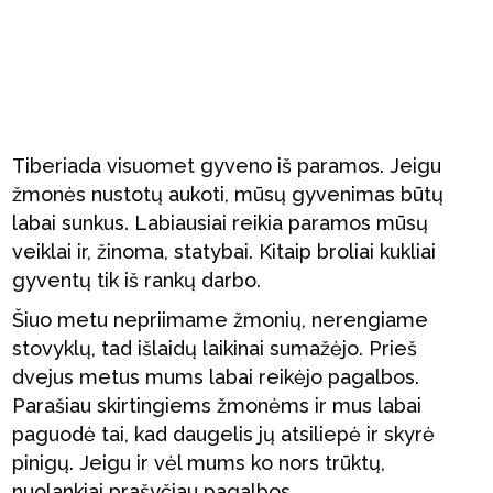
Tiberiada visuomet gyveno iš paramos. Jeigu
žmonės nustotų aukoti, mūsų gyvenimas būtų
labai sunkus. Labiausiai reikia paramos mūsų
veiklai ir, žinoma, statybai. Kitaip broliai kukliai
gyventų tik iš rankų darbo.
Šiuo metu nepriimame žmonių, nerengiame
stovyklų, tad išlaidų laikinai sumažėjo. Prieš
dvejus metus mums labai reikėjo pagalbos.
Parašiau skirtingiems žmonėms ir mus labai
paguodė tai, kad daugelis jų atsiliepė ir skyrė
pinigų. Jeigu ir vėl mums ko nors trūktų,
nuolankiai prašyčiau pagalbos.