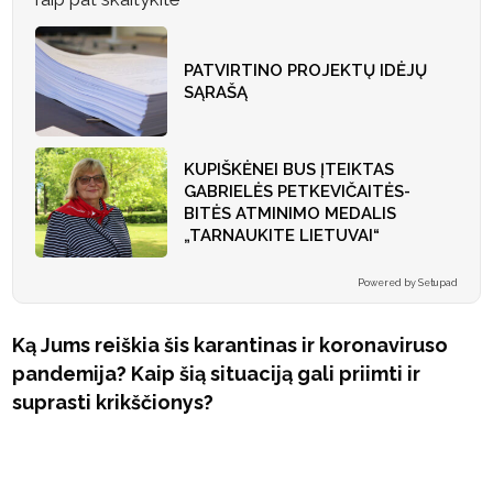
PATVIRTINO PROJEKTŲ IDĖJŲ
SĄRAŠĄ
KUPIŠKĖNEI BUS ĮTEIKTAS
GABRIELĖS PETKEVIČAITĖS-
BITĖS ATMINIMO MEDALIS
„TARNAUKITE LIETUVAI“
Powered by Setupad
Ką Jums reiškia šis karantinas ir koronaviruso
pandemija? Kaip šią situaciją gali priimti ir
suprasti krikščionys?