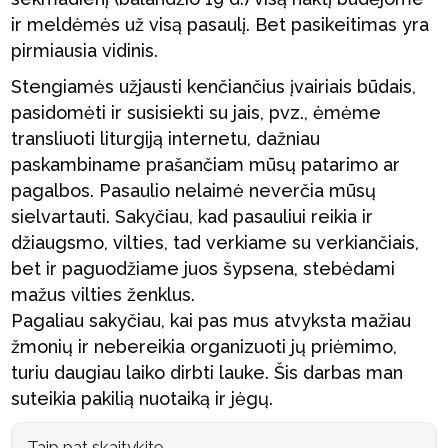
ir meldėmės už visą pasaulį. Bet pasikeitimas yra
pirmiausia vidinis.
Stengiamės užjausti kenčiančius įvairiais būdais,
pasidomėti ir susisiekti su jais, pvz., ėmėme
transliuoti liturgiją internetu, dažniau
paskambiname prašančiam mūsų patarimo ar
pagalbos. Pasaulio nelaimė neverčia mūsų
sielvartauti. Sakyčiau, kad pasauliui reikia ir
džiaugsmo, vilties, tad verkiame su verkiančiais,
bet ir paguodžiame juos šypsena, stebėdami
mažus vilties ženklus.
Pagaliau sakyčiau, kai pas mus atvyksta mažiau
žmonių ir nebereikia organizuoti jų priėmimo,
turiu daugiau laiko dirbti lauke. Šis darbas man
suteikia pakilią nuotaiką ir jėgų.
Taip pat skaitykite