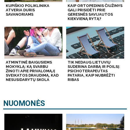
KUPIŠKIO POLIKLINIKA
KAIP ORTOPEDINIS ČIUŽINYS
ATVERIA DURIS
GALI PRISIDĖTI PRIE
SAVANORIAMS
GERESNĖS SAVIJAUTOS
KIEKVIENĄ RYTĄ?
ATMINTINĖ BAIGUSIEMS
TIK NEDAUG LIETUVIŲ
MOKYKLĄ: KĄ SVARBU
SUDERINA DARBĄ IR POILSĮ:
ŽINOTI APIE PRIVALOMĄJĮ
PSICHOTERAPEUTAS
SVEIKATOS DRAUDIMĄ, KAD
PATARIA, KAIP NUBRĖŽTI
NESUSIDARYTŲ SKOLA
RIBAS
NUOMONĖS