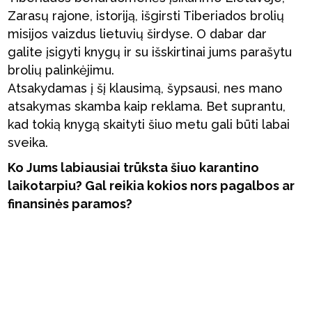
Zarasų rajone, istoriją, išgirsti Tiberiados brolių
misijos vaizdus lietuvių širdyse. O dabar dar
galite įsigyti knygų ir su išskirtinai jums parašytu
brolių palinkėjimu.
Atsakydamas į šį klausimą, šypsausi, nes mano
atsakymas skamba kaip reklama. Bet suprantu,
kad tokią knygą skaityti šiuo metu gali būti labai
sveika.
Ko Jums labiausiai trūksta šiuo karantino
laikotarpiu? Gal reikia kokios nors pagalbos ar
finansinės paramos?