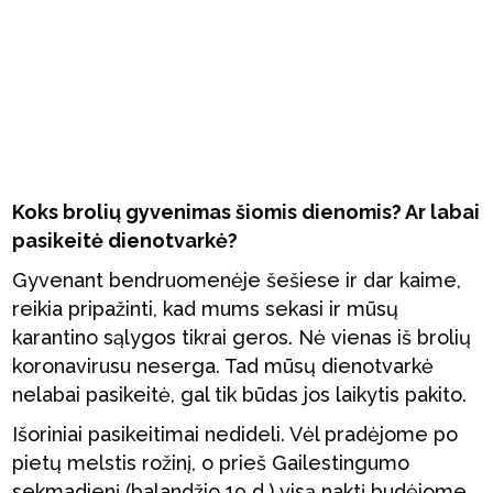
Koks brolių gyvenimas šiomis dienomis? Ar labai
pasikeitė dienotvarkė?
Gyvenant bendruomenėje šešiese ir dar kaime,
reikia pripažinti, kad mums sekasi ir mūsų
karantino sąlygos tikrai geros. Nė vienas iš brolių
koronavirusu neserga. Tad mūsų dienotvarkė
nelabai pasikeitė, gal tik būdas jos laikytis pakito.
Išoriniai pasikeitimai nedideli. Vėl pradėjome po
pietų melstis rožinį, o prieš Gailestingumo
sekmadienį (balandžio 19 d.) visą naktį budėjome