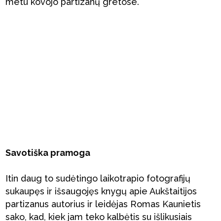
metu kovojo partizanų gretose.
Savotiška pramoga
Itin daug to sudėtingo laikotrapio fotografijų
sukaupęs ir išsaugojęs knygų apie Aukštaitijos
partizanus autorius ir leidėjas Romas Kaunietis
sako, kad, kiek jam teko kalbėtis su išlikusiais