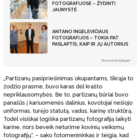
FOTOGRAFIJOSE – ŽYDINTI
JAUNYSTĖ
ANTANO INGELEVIČIAUS
FOTOGRAFIJOS – TOKIA PAT
PASLAPTIS, KAIP IR JŲ AUTORIUS
Powered by Setupad
„Partizanų pasipriešinimas okupantams, tikrąja to
žodžio prasme, buvo karas dėl krašto
nepriklausomybės. Be to, partizanų būriai buvo
panašūs į kariuomenės dalinius, kovotojai nešiojo
uniformas, turėjo statutą, vadus, karinę struktūrą.
Todėl visiškai logiška partizanų fotografiją laikyti
karine, nors beveik neturime kovinių veiksmų
fotografijų“, – sako fotomenininkas ir teigia, kad