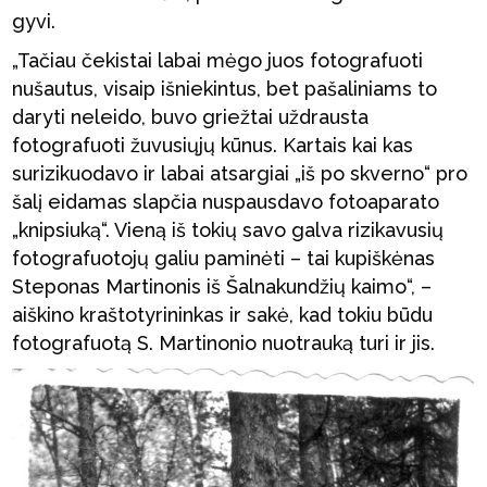
gyvi.
„Tačiau čekistai labai mėgo juos fotografuoti
nušautus, visaip išniekintus, bet pašaliniams to
daryti neleido, buvo griežtai uždrausta
fotografuoti žuvusiųjų kūnus. Kartais kai kas
surizikuodavo ir labai atsargiai „iš po skverno“ pro
šalį eidamas slapčia nuspausdavo fotoaparato
„knipsiuką“. Vieną iš tokių savo galva rizikavusių
fotografuotojų galiu paminėti – tai kupiškėnas
Steponas Martinonis iš Šalnakundžių kaimo“, –
aiškino kraštotyrininkas ir sakė, kad tokiu būdu
fotografuotą S. Martinonio nuotrauką turi ir jis.