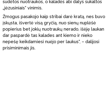
sudėtos nuotraukos, o kaladės abi dalys sukaltos
„jėzusiniais“ vinimis.
Žmogus pasakojo kaip stribai darė kratą, nes buvo
įskųsta, išvertė visą gryčią, nuo sienų nuplėšė
popierius bet jokių nuotraukų nerado, išėję laukan
dar paspardė tas kalades ant kiemo ir nieko
nepešę keikdamiesi nuėjo per laukus“, – dalijosi
prisiminimais jis.