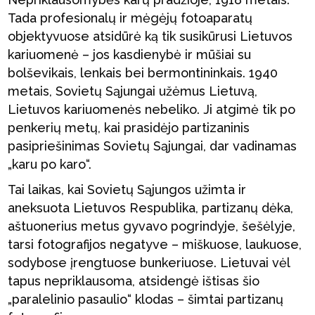
Tada profesionalų ir mėgėjų fotoaparatų
objektyvuose atsidūrė ką tik susikūrusi Lietuvos
kariuomenė – jos kasdienybė ir mūšiai su
bolševikais, lenkais bei bermontininkais. 1940
metais, Sovietų Sąjungai užėmus Lietuvą,
Lietuvos kariuomenės nebeliko. Ji atgimė tik po
penkerių metų, kai prasidėjo partizaninis
pasipriešinimas Sovietų Sąjungai, dar vadinamas
„karu po karo“.
Tai laikas, kai Sovietų Sąjungos užimta ir
aneksuota Lietuvos Respublika, partizanų dėka,
aštuonerius metus gyvavo pogrindyje, šešėlyje,
tarsi fotografijos negatyve – miškuose, laukuose,
sodybose įrengtuose bunkeriuose. Lietuvai vėl
tapus nepriklausoma, atsidengė ištisas šio
„paralelinio pasaulio“ klodas – šimtai partizanų