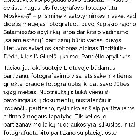
čekistų nagus. Jis fotografavo fotoaparatu
Moskva-5“, – prisiminė kraštotyrininkas ir sakė, kad
didelis mėgėjas fotografuoti buvo Kupiškio rajono
Salamiesčio apylinkių, arba dar kitaip vadinamo
„salamiestėnų“, partizanų būrio vadas, buvęs
Lietuvos aviacijos kapitonas Albinas Tindžiulis-
Dėdė, kilęs iš Gineišių kaimo, Pandėlio apylinkės.
Tačiau, jau okupuotoje Lietuvoje būdamas
partizanu, fotografavimo visai atsisakė ir kitiems
griežtai draudė fotografuotis iki pat savo žūties
1949 metais. Nuotrauką jis laikė vienu iš
pavojingiausių dokumentų, nustatančiu ir
įrodančiu partizano, ryšininko ar šiaip partizanams
artimo žmogaus tapatybę. Tik kelios jo
partizanavimo laikų nuotraukos yra išlikusios, ir tai
fotografuota kito partizano su plačiajuoste