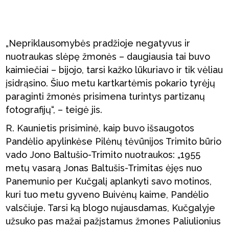
„Nepriklausomybės pradžioje negatyvus ir
nuotraukas slėpę žmonės – daugiausia tai buvo
kaimiečiai – bijojo, tarsi kažko lūkuriavo ir tik vėliau
įsidrąsino. Šiuo metu kartkartėmis pokario tyrėjų
paraginti žmonės prisimena turintys partizanų
fotografijų“, – teigė jis.
R. Kaunietis prisiminė, kaip buvo išsaugotos
Pandėlio apylinkėse Pilėnų tėvūnijos Trimito būrio
vado Jono Baltušio-Trimito nuotraukos: „1955
metų vasarą Jonas Baltušis-Trimitas ėjęs nuo
Panemunio per Kučgalį aplankyti savo motinos,
kuri tuo metu gyveno Buivėnų kaime, Pandėlio
valsčiuje. Tarsi ką blogo nujausdamas, Kučgalyje
užsuko pas mažai pažįstamus žmones Paliulionius