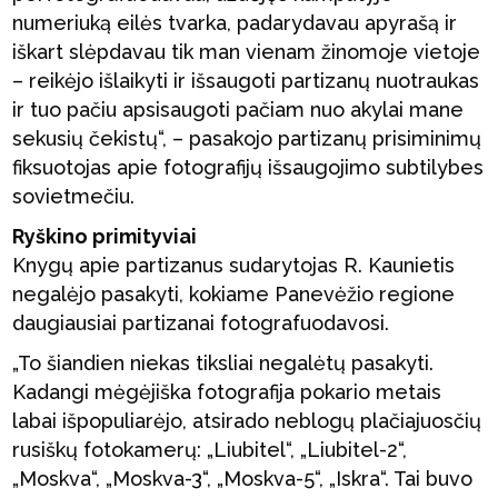
numeriuką eilės tvarka, padarydavau apyrašą ir
iškart slėpdavau tik man vienam žinomoje vietoje
– reikėjo išlaikyti ir išsaugoti partizanų nuotraukas
ir tuo pačiu apsisaugoti pačiam nuo akylai mane
sekusių čekistų“, – pasakojo partizanų prisiminimų
fiksuotojas apie fotografijų išsaugojimo subtilybes
sovietmečiu.
Ryškino primityviai
Knygų apie partizanus sudarytojas R. Kaunietis
negalėjo pasakyti, kokiame Panevėžio regione
daugiausiai partizanai fotografuodavosi.
„To šiandien niekas tiksliai negalėtų pasakyti.
Kadangi mėgėjiška fotografija pokario metais
labai išpopuliarėjo, atsirado neblogų plačiajuosčių
rusiškų fotokamerų: „Liubitel“, „Liubitel-2“,
„Moskva“, „Moskva-3“, „Moskva-5“, „Iskra“. Tai buvo