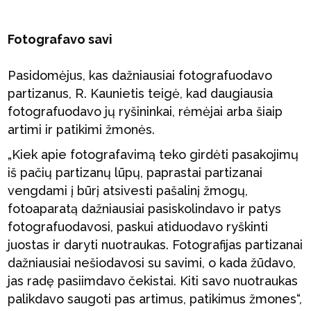
Fotografavo savi
Pasidomėjus, kas dažniausiai fotografuodavo
partizanus, R. Kaunietis teigė, kad daugiausia
fotografuodavo jų ryšininkai, rėmėjai arba šiaip
artimi ir patikimi žmonės.
„Kiek apie fotografavimą teko girdėti pasakojimų
iš pačių partizanų lūpų, paprastai partizanai
vengdami į būrį atsivesti pašalinį žmogų,
fotoaparatą dažniausiai pasiskolindavo ir patys
fotografuodavosi, paskui atiduodavo ryškinti
juostas ir daryti nuotraukas. Fotografijas partizanai
dažniausiai nešiodavosi su savimi, o kada žūdavo,
jas radę pasiimdavo čekistai. Kiti savo nuotraukas
palikdavo saugoti pas artimus, patikimus žmones“,