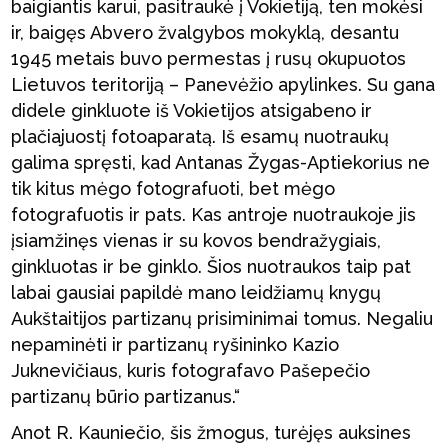
baigiantis karui, pasitraukė į Vokietiją, ten mokėsi
ir, baigęs Abvero žvalgybos mokyklą, desantu
1945 metais buvo permestas į rusų okupuotos
Lietuvos teritoriją – Panevėžio apylinkes. Su gana
didele ginkluote iš Vokietijos atsigabeno ir
plačiajuostį fotoaparatą. Iš esamų nuotraukų
galima spręsti, kad Antanas Žygas-Aptiekorius ne
tik kitus mėgo fotografuoti, bet mėgo
fotografuotis ir pats. Kas antroje nuotraukoje jis
įsiamžinęs vienas ir su kovos bendražygiais,
ginkluotas ir be ginklo. Šios nuotraukos taip pat
labai gausiai papildė mano leidžiamų knygų
Aukštaitijos partizanų prisiminimai tomus. Negaliu
nepaminėti ir partizanų ryšininko Kazio
Juknevičiaus, kuris fotografavo Pašepečio
partizanų būrio partizanus.“
Anot R. Kauniečio, šis žmogus, turėjęs auksines