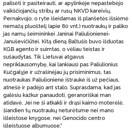
pailsėti ir pasiteirauti, ar apylinkėje nepastebėjo
vaikščiojančių stribų ar rusų NKVD kareivių.
Pernakvojo, o ryte išeidamas iš planšetės išsiėmė
nemažą pluoštelį (apie 80 vnt.) nuotraukų ir paliko
jas namų šeimininkei Janinai Paliulionienei-
Januševičiūtei. Kitą dieną Baltušis buvo išduotas
KGB agento ir suimtas, o vėliau teistas ir
sušaudytas. Tik Lietuvai atgavus
nepriklausomybę, kai lankiausi pas Paliulionius
Kučgalyje ir užrašinėjau jų prisiminimus, tas
nuotraukas Paliulionienė ištraukė iš už pečiaus,
atnešė ir padėjo ant stalo. Suprasdama, kad jas
galėsiu kažkur panaudoti, geranoriškai man
atidavė. Jei ne ši atkakli ir drąsi kaimo moterėlė,
šiandien tų nuotraukų neturėtume nei mano
išleistose knygose, nei Genocido centro
išleistuose albumuose.“