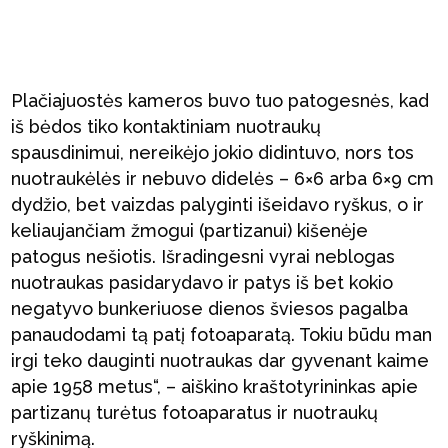
Plačiajuostės kameros buvo tuo patogesnės, kad
iš bėdos tiko kontaktiniam nuotraukų
spausdinimui, nereikėjo jokio didintuvo, nors tos
nuotraukėlės ir nebuvo didelės – 6×6 arba 6×9 cm
dydžio, bet vaizdas palyginti išeidavo ryškus, o ir
keliaujančiam žmogui (partizanui) kišenėje
patogus nešiotis. Išradingesni vyrai neblogas
nuotraukas pasidarydavo ir patys iš bet kokio
negatyvo bunkeriuose dienos šviesos pagalba
panaudodami tą patį fotoaparatą. Tokiu būdu man
irgi teko dauginti nuotraukas dar gyvenant kaime
apie 1958 metus“, – aiškino kraštotyrininkas apie
partizanų turėtus fotoaparatus ir nuotraukų
ryškinimą.