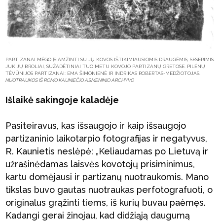
PARTIZANAI MĖGO ĮSIAMŽINTI SU JŲ KOVOS IŠTIKIMIAUSIOMIS DRAUGĖMIS, SESERIMIS.
JUK JŲ BROLIAI, SUŽADĖTINIAI TUO METU KOVOJO PARTIZANŲ GRETOSE. PILĖNŲ
TĖVŪNIJOS PARTIZANAI: EMA ŠIMONIENĖ IR INDRIKAS ROBERTAS-MEDŽIOTOJAS.
NUOTRAUKOS IŠ ROMO KAUNIEČIO ASMENINIO ARCHYVO
Išlaikė sakingoje kaladėje
Pasiteiravus, kas išsaugojo ir kaip išsaugojo
partizaninio laikotarpio fotografijas ir negatyvus,
R. Kaunietis neslėpė: „Keliaudamas po Lietuvą ir
užrašinėdamas laisvės kovotojų prisiminimus,
kartu domėjausi ir partizanų nuotraukomis. Mano
tikslas buvo gautas nuotraukas perfotografuoti, o
originalus grąžinti tiems, iš kurių buvau paėmęs.
Kadangi gerai žinojau, kad didžiąją daugumą