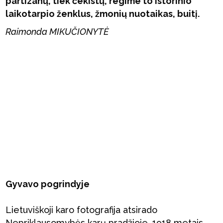
partizanų, tiek čekistų, regime to istorinio
laikotarpio ženklus, žmonių nuotaikas, buitį.
Raimonda MIKUČIONYTĖ
Gyvavo pogrindyje
Lietuviškoji karo fotografija atsirado
Nepriklausomybės karų pradžioje, 1918 metais.