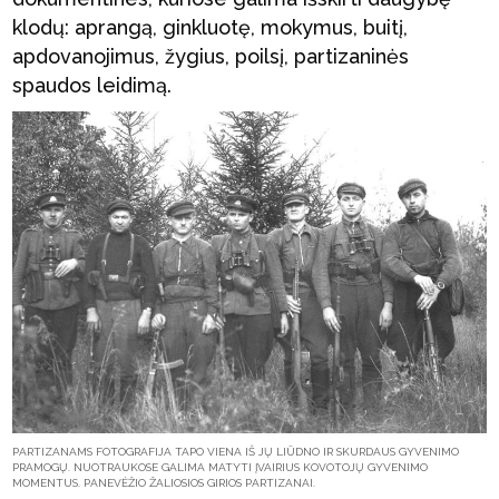
klodų: aprangą, ginkluotę, mokymus, buitį,
apdovanojimus, žygius, poilsį, partizaninės
spaudos leidimą.
PARTIZANAMS FOTOGRAFIJA TAPO VIENA IŠ JŲ LIŪDNO IR SKURDAUS GYVENIMO
PRAMOGŲ. NUOTRAUKOSE GALIMA MATYTI ĮVAIRIUS KOVOTOJŲ GYVENIMO
MOMENTUS. PANEVĖŽIO ŽALIOSIOS GIRIOS PARTIZANAI.