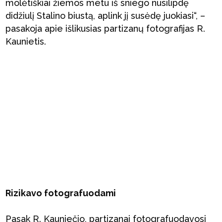
molėtiškiai žiemos metu iš sniego nusilipdę
didžiulį Stalino biustą, aplink jį susėdę juokiasi“, –
pasakoja apie išlikusias partizanų fotografijas R.
Kaunietis.
Rizikavo fotografuodami
Pasak R. Kauniečio, partizanai fotografuodavosi