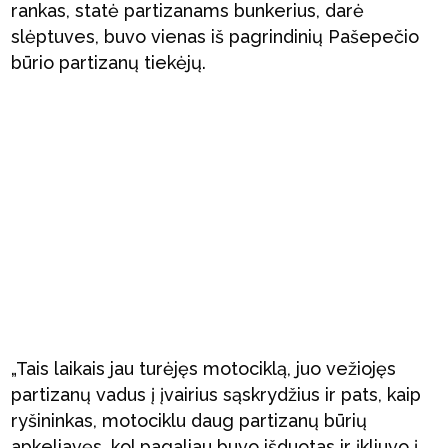
rankas, statė partizanams bunkerius, darė
slėptuves, buvo vienas iš pagrindinių Pašepečio
būrio partizanų tiekėjų.
„Tais laikais jau turėjęs motociklą, juo vežiojęs
partizanų vadus į įvairius sąskrydžius ir pats, kaip
ryšininkas, motociklu daug partizanų būrių
apkeliavęs, kol pagaliau buvo išduotas ir įkliuvo į