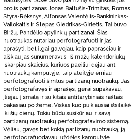
Baltušytės. Jose buvo įsiamžinę su ginklais jos
brolis partizanas Jonas Baltušis-Trimitas, Romas
Styra-Rėksnys, Alfonsas Valentėlis-Bankininkas-
Vailokaitis ir Stepas Giedrikas-Girietis. Tai buvo
Biržų, Pandėlio apylinkių partizanai. Šias
nuotraukas nutariau perfotografuoti ir jas
aprašyti, bet ilgai galvojau, kaip paprasčiau ir
aiškiau jas sunumeravus. Iš mažų kalendoriukų
iškarpiau skaičius, kuriuos paeiliui dėjau ant
nuotraukų kamputyje, taip ateityje ėmiau
perfotografuoti šimtus partizanų nuotraukų. Jas
perfotografavęs ir aprašęs, gerai supakavau,
įliejau į smalą ir su kitais antitarybiniais raštais
pakasiau po žeme. Viskas kuo puikiausiai išsilaikė
iki šių dienų. Tokiu būdu susikūriau ir savą
partizanų nuotraukų perfotografavimo sistemą.
Vėliau, gavęs bet kokią partizanų nuotrauką, ją
perfotografuodavau, uždėjęs kamputyje