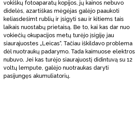
vokiškų fotoaparatų kopijos, jų kainos nebuvo
didelės, azartiškas mėgėjas galėjo paaukoti
keliasdešimt rublių ir įsigyti sau ir kitiems tais
laikais nuostabų prietaisą. Be to, kai kas dar nuo
vokiečių okupacijos metų turėjo įsigiję jau
siaurajuostes „Leicas“. Tačiau iškildavo problema
dėl nuotraukų padarymo. Tada kaimuose elektros
nubuvo. Jei kas turėjo siaurajuostį didintuvą su 12
voltų lempute, galėjo nuotraukas daryti
pasijungęs akumuliatorių.