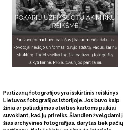
POKARIU UŽFIKSUOTŲ AKIMIRKŲ
REIKŠMĖ
Partizanų būriai buvo panašūs į kariuomenės dalinius,
kovotojai nešiojo uniformas, turėjo statutą, vadus, karinę
struktūrą. Todėl visiškai logiška partizanų fotografiją
laikyti karine. Pilėnų tėvūnijos partizanai.
Partizanų fotografijos yra išskirtinis reiškinys
Lietuvos fotografijos istorijoje. Jos buvo kaip
žinia ar paliudijimas ateities kartoms puikiai
suvokiant, kad jų prireiks. Šiandien žvelgdami į
šias archyvines fotografijas, darytas tiek pačių