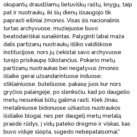
okupantų draudžiamų lietuviškų raštų, knygų, taip
pat ir nuotraukų, iki šių dienų išsaugojo tik
paprasti eiliniai žmonės. Visas šis nacionalinis
turtas archyvuose, muziejuose buvo
beatodairiškai sunaikintas. Palyginti labai maža
dalis partizanų nuotraukų išliko valdiškose
institucijose, nors jų čekistai savo archyvuose
turėjo prisikaupę tūkstančius. Pokario metų
partizanų nuotraukas bei negatyvus žmonės
išlaikė gerai užsandarintuose induose:
stiklainiuose, buteliuose, pakasę juos kur nors
gryčios palangėje, po slenksčiu, kad po daugelio
metų nesunkiai būtų galima rasti. Kiek žinau,
metaliniuose bidonuose užkastos nuotraukos
išsilaikė blogai, nes per daugelį metų metalą
praėdė rūdys, į vidų pateko drėgmė ir viskas, kas
buvo viduje slėpta, sugedo nebepataisomai.“