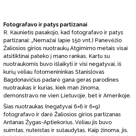
Fotografavo ir patys partizanai
R. Kaunietis pasakojo, kad fotografavo ir patys
partizanai: „Nemažai (apie 150 vnt.) Panevėžio
Žaliosios girios nuotraukų Atgimimo metais visai
atsitiktinai pateko į mano rankas. Kartu su
nuotraukomis buvo išlaikyti ir visi negatyvai, iš
kurių vėliau fotomenininkas Stanislovas
Bagdonavičius padarė gana geras parodines
nuotraukas ir kurias, kiek man žinoma,
demonstravo ne vien Lietuvoje, bet ir Amerikoje.
Šias nuotraukas (negatyvai 6×6 ir 6×9)
fotografavo ir darė Žaliosios girios partizanas
Antanas Žygas-Aptiekorius. Vėliau jis buvo
suimtas, nuteistas ir sušaudytas. Kaip žinoma, jis,