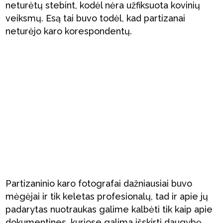
neturėtų stebint, kodėl nėra užfiksuota kovinių
veiksmų. Esą tai buvo todėl, kad partizanai
neturėjo karo korespondentų.
Partizaninio karo fotografai dažniausiai buvo
mėgėjai ir tik keletas profesionalų, tad ir apie jų
padarytas nuotraukas galime kalbėti tik kaip apie
dokumentines, kuriose galima išskirti daugybę