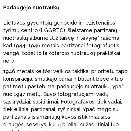
Padaugėjo nuotraukų
Lietuvos gyventojų genocido ir rezistencijos
tyrimų centro (LGGRTC) išleistame partizanų
nuotraukų albume „Už laisvę ir tėvynę“ rašoma,
kad 1944–1946 metais partizanai fotografuotis
vengė, todėl to laikotarpio nuotraukų praktiškai
nėra.
1946 metais keitėsi veiklos taktika, prioritetu tapo
konspiracija, smulkėjo būriai ir būtent beveik tuo
pat metu pastebimai padaugėjo nuotraukų, ypač
nuo 1947 metų. Buvo fotografuojami vadų
sąskrydžiai, susitikimai. Fotografavosi tiek vadai,
tiek eiliniai partizanai, ryšininkai. Ypač mėgo su
partizanais įsiamžinti jų kovos ištikimiausios
draugės, seserys, kurių broliai, sužadėtiniai tuo