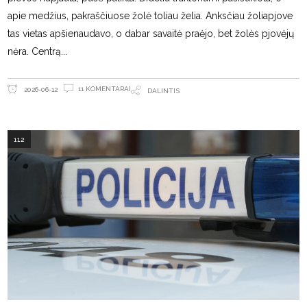
apie medžius, pakraščiuose žolė toliau želia. Anksčiau žoliapjove
tas vietas apšienaudavo, o dabar savaitė praėjo, bet žolės pjovėjų
nėra. Centrą
11 KOMENTARAI
2026-06-12
DALINTIS
112