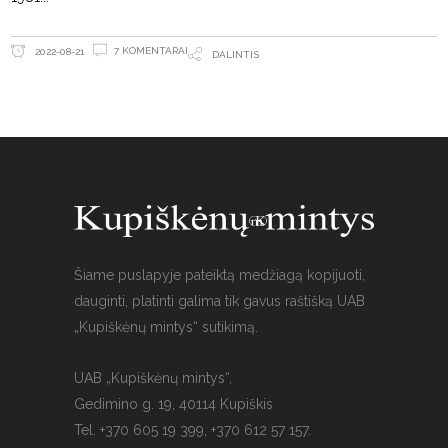
7 KOMENTARAI
2022-08-21
DALINTIS
Šiame puslapyje pateiktą medžiagą kopijuoti,
dauginti, platinti galima tik gavus raštišką UAB
„Kupiškėnų mintys“ sutikimą.
UAB „Kupiškėnų mintys“,
Gedimino g. 19, 40114 Kupiškis
Tel. +370 605 19 399, +370 612 57 157.