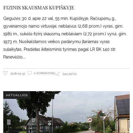
FIZINIS SKAUSMAS KUPIŠKYJE
Gegužės 30 d. apie 22 val. 55 min. Kupiškyje, Račiupėnų g.,
gyvenamojo namo virtuvėje, neblaivus (2,68 prom.) vyras, gim.
1981 m., sukėlė fizinį skausmą neblaiviam (2,72 prom.) vyrui, gim.
1973 m. Nusikalstamos veikos padarymu įtariamas vyras
sulaikytas. Pradėtas ikiteisminis tyrimas pagal LR BK 140 str.
Panevėžio
0 KOMENTARŲ
2026-05-31
DALINTIS
AKTUALIJOS