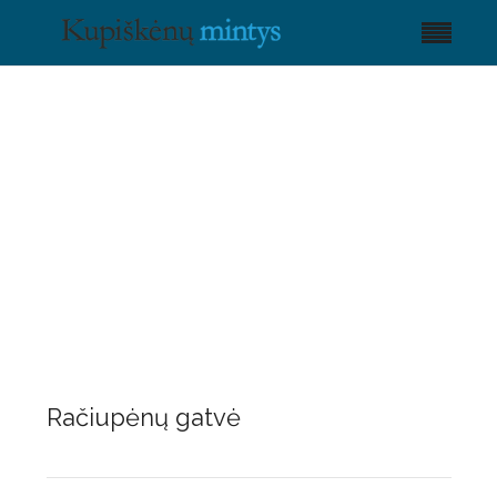
Račiupėnų gatvė