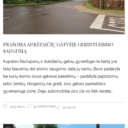
PRAŠOMA AUKŠTAIČIŲ GATVĖJE GERINTI EISMO
SAUGUMĄ
Kupiškio Račiupėnų ir Aukštaičių gatvių gyventojai ne kartą yra
kėlę klausimą dėl eismo saugumo šalia jų namų. Buvo padaryta
kai kurių eismo šiose gatvėse pakeitimų – pastatyta papildomų
kelio ženklų, ribojančių čia greitį, šios gatvės paskelbtos
gyvenamąja zona. Deja, automobiliai pro čia vis tiek neretai
39 KOMENTARAI
2025-08-02
DALINTIS
112