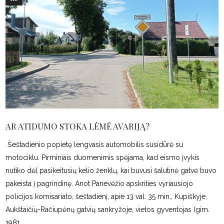
AR ATIDUMO STOKA LĖMĖ AVARIJĄ?
Šeštadienio popietę lengvasis automobilis susidūrė su
motociklu. Pirminiais duomenimis spėjama, kad eismo įvykis
nutiko dėl pasikeitusių kelio ženklų, kai buvusi šalutinė gatvė buvo
pakeista į pagrindinę. Anot Panevėžio apskrities vyriausiojo
policijos komisariato, šeštadienį, apie 13 val. 35 min., Kupiškyje,
Aukštaičių-Račiupėnų gatvių sankryžoje, vietos gyventojas (gim.
1981